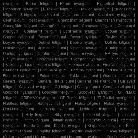
nyárigumi
|
Barum téligumi
|
Barum nyárigumi
|
Bfgoodrich téligumi
|
Bfgoodrich nyárigumi
|
Blacklion téligumi
|
Blacklion nyárigumi
|
Bridgestone
téligumi
|
Bridgestone nyárigumi
|
Cachland téligumi
|
Cachland nyárigumi
|
Ceat téligumi
|
Ceat nyárigumi
|
Chengshan téligumi
|
Chengshan nyárigumi
|
ChengShin téligumi
|
ChengShin nyárigumi
|
Compasal téligumi
|
Compasal
nyárigumi
|
Continental téligumi
|
Continental nyárigumi
|
Cooper téligumi
|
Cooper nyárigumi
|
Davanti téligumi
|
Davanti nyárigumi
|
Dayton téligumi
|
Dayton nyárigumi
|
Debica téligumi
|
Debica nyárigumi
|
Delinte téligumi
|
Delinte nyárigumi
|
Diplomat téligumi
|
Diplomat nyárigumi
|
Dunlop téligumi
|
Dunlop nyárigumi
|
Duraturn téligumi
|
Duraturn nyárigumi
|
EP Tyre téligumi
|
EP Tyre nyárigumi
|
Evergreen téligumi
|
Evergreen nyárigumi
|
Falken téligumi
|
Falken nyárigumi
|
Firemax téligumi
|
Firemax nyárigumi
|
Firestone téligumi
|
Firestone nyárigumi
|
Fortuna téligumi
|
Fortuna nyárigumi
|
Fortune téligumi
|
Fortune nyárigumi
|
Fulda téligumi
|
Fulda nyárigumi
|
General téligumi
|
General nyárigumi
|
General Tire téligumi
|
General Tire nyárigumi
|
Gislaved
téligumi
|
Gislaved nyárigumi
|
Giti téligumi
|
Giti nyárigumi
|
Goodride téligumi
|
Goodride nyárigumi
|
Goodyear téligumi
|
Goodyear nyárigumi
|
GRIPMAX
téligumi
|
GRIPMAX nyárigumi
|
GT Radial téligumi
|
GT Radial nyárigumi
|
Habilead téligumi
|
Habilead nyárigumi
|
Haida téligumi
|
Haida nyárigumi
|
Hankook téligumi
|
Hankook nyárigumi
|
Heidenau téligumi
|
Heidenau
nyárigumi
|
Hifly téligumi
|
Hifly nyárigumi
|
Imperial téligumi
|
Imperial
nyárigumi
|
Infinity téligumi
|
Infinity nyárigumi
|
Interstate téligumi
|
Interstate
nyárigumi
|
Kenda téligumi
|
Kenda nyárigumi
|
King-meiler téligumi
|
King-
meiler nyárigumi
|
Kingstar téligumi
|
Kingstar nyárigumi
|
Kleber téligumi
|
Kleber nyárigumi
|
Kormoran téligumi
|
Kormoran nyárigumi
|
Kumho téligumi
|