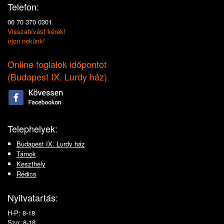
Telefon:
06 70 370 0301
Visszahívást kérek!
írjon nekünk!
Online foglalok időpontot
(
Budapest IX. Lurdy ház
)
Telephelyek:
Budapest IX. Lurdy ház
Tárnok
Keszthely
Rédics
Nyitvatartás:
H-P: 8-18
Szo: 8-18