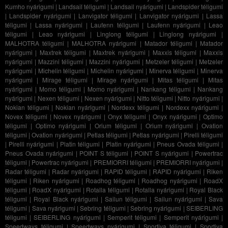
Kumho nyárigumi
|
Landsail téligumi
|
Landsail nyárigumi
|
Landspider téligumi
|
Landspider nyárigumi
|
Lanvigator téligumi
|
Lanvigator nyárigumi
|
Lassa
téligumi
|
Lassa nyárigumi
|
Laufenn téligumi
|
Laufenn nyárigumi
|
Leao
téligumi
|
Leao nyárigumi
|
Linglong téligumi
|
Linglong nyárigumi
|
MALHOTRA téligumi
|
MALHOTRA nyárigumi
|
Matador téligumi
|
Matador
nyárigumi
|
Maxtrek téligumi
|
Maxtrek nyárigumi
|
Maxxis téligumi
|
Maxxis
nyárigumi
|
Mazzini téligumi
|
Mazzini nyárigumi
|
Metzeler téligumi
|
Metzeler
nyárigumi
|
Michelin téligumi
|
Michelin nyárigumi
|
Minerva téligumi
|
Minerva
nyárigumi
|
Mirage téligumi
|
Mirage nyárigumi
|
Mitas téligumi
|
Mitas
nyárigumi
|
Momo téligumi
|
Momo nyárigumi
|
Nankang téligumi
|
Nankang
nyárigumi
|
Nexen téligumi
|
Nexen nyárigumi
|
Nitto téligumi
|
Nitto nyárigumi
|
Nokian téligumi
|
Nokian nyárigumi
|
Nordexx téligumi
|
Nordexx nyárigumi
|
Novex téligumi
|
Novex nyárigumi
|
Onyx téligumi
|
Onyx nyárigumi
|
Optimo
téligumi
|
Optimo nyárigumi
|
Orium téligumi
|
Orium nyárigumi
|
Ovation
téligumi
|
Ovation nyárigumi
|
Petlas téligumi
|
Petlas nyárigumi
|
Pirelli téligumi
|
Pirelli nyárigumi
|
Platin téligumi
|
Platin nyárigumi
|
Pneus Ovada téligumi
|
Pneus Ovada nyárigumi
|
POINT S téligumi
|
POINT S nyárigumi
|
Powertrac
téligumi
|
Powertrac nyárigumi
|
PREMIORRI téligumi
|
PREMIORRI nyárigumi
|
Radar téligumi
|
Radar nyárigumi
|
RAPID téligumi
|
RAPID nyárigumi
|
Riken
téligumi
|
Riken nyárigumi
|
Roadhog téligumi
|
Roadhog nyárigumi
|
RoadX
téligumi
|
RoadX nyárigumi
|
Rotalla téligumi
|
Rotalla nyárigumi
|
Royal Black
téligumi
|
Royal Black nyárigumi
|
Sailun téligumi
|
Sailun nyárigumi
|
Sava
téligumi
|
Sava nyárigumi
|
Sebring téligumi
|
Sebring nyárigumi
|
SEIBERLING
téligumi
|
SEIBERLING nyárigumi
|
Semperit téligumi
|
Semperit nyárigumi
|
Speedways téligumi
|
Speedways nyárigumi
|
Sportiva téligumi
|
Sportiva