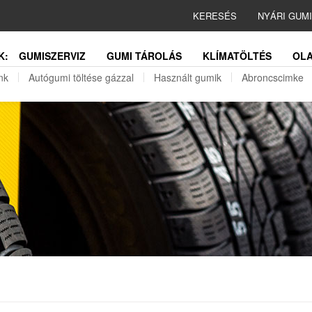
KERESÉS
NYÁRI GUM
K:
GUMISZERVIZ
GUMI TÁROLÁS
KLÍMATÖLTÉS
OLA
nk
Autógumi töltése gázzal
Használt gumik
Abroncscimke