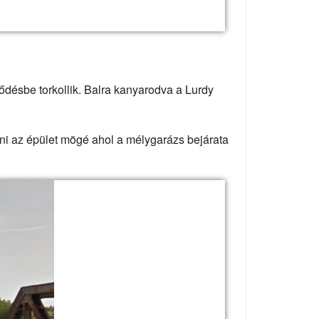
ződésbe torkollik. Balra kanyarodva a Lurdy
ni az épület mögé ahol a mélygarázs bejárata