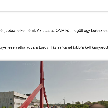
él jobbra le kell térni. Az utca az OMV kút mögött egy kereszte
egyenesen áthaladva a Lurdy Ház sarkánál jobbra kell kanyarod