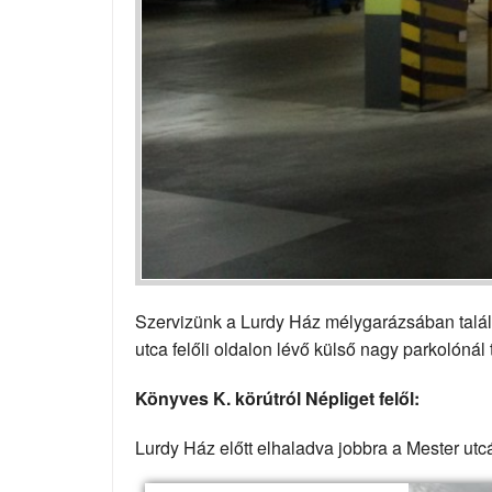
Szervizünk a Lurdy Ház mélygarázsában találh
utca felőli oldalon lévő külső nagy parkolónál 
Könyves K. körútról Népliget felől:
Lurdy Ház előtt elhaladva jobbra a Mester ut