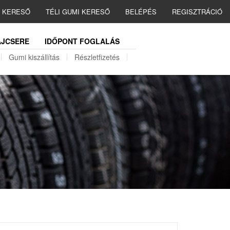
I KERESŐ
TÉLI GUMI KERESŐ
BELÉPÉS
REGISZTRÁCIÓ
JCSERE
IDŐPONT FOGLALÁS
Gumi kiszállítás
Részletfizetés