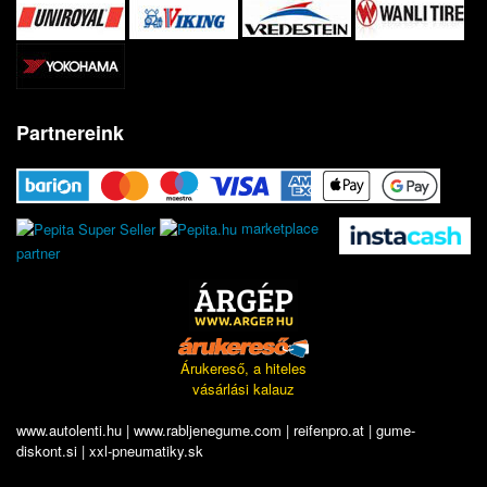
Partnereink
marketplace
partner
Árukereső, a hiteles
vásárlási kalauz
www.autolenti.hu
|
www.rabljenegume.com
|
reifenpro.at
|
gume-
diskont.si
|
xxl-pneumatiky.sk