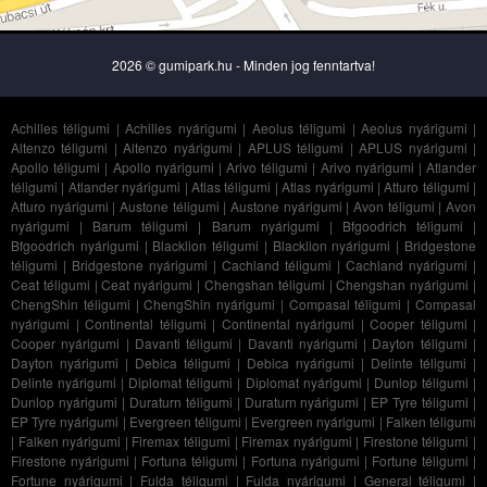
2026 © gumipark.hu - Minden jog fenntartva!
Achilles téligumi
|
Achilles nyárigumi
|
Aeolus téligumi
|
Aeolus nyárigumi
|
Altenzo téligumi
|
Altenzo nyárigumi
|
APLUS téligumi
|
APLUS nyárigumi
|
Apollo téligumi
|
Apollo nyárigumi
|
Arivo téligumi
|
Arivo nyárigumi
|
Atlander
téligumi
|
Atlander nyárigumi
|
Atlas téligumi
|
Atlas nyárigumi
|
Atturo téligumi
|
Atturo nyárigumi
|
Austone téligumi
|
Austone nyárigumi
|
Avon téligumi
|
Avon
nyárigumi
|
Barum téligumi
|
Barum nyárigumi
|
Bfgoodrich téligumi
|
Bfgoodrich nyárigumi
|
Blacklion téligumi
|
Blacklion nyárigumi
|
Bridgestone
téligumi
|
Bridgestone nyárigumi
|
Cachland téligumi
|
Cachland nyárigumi
|
Ceat téligumi
|
Ceat nyárigumi
|
Chengshan téligumi
|
Chengshan nyárigumi
|
ChengShin téligumi
|
ChengShin nyárigumi
|
Compasal téligumi
|
Compasal
nyárigumi
|
Continental téligumi
|
Continental nyárigumi
|
Cooper téligumi
|
Cooper nyárigumi
|
Davanti téligumi
|
Davanti nyárigumi
|
Dayton téligumi
|
Dayton nyárigumi
|
Debica téligumi
|
Debica nyárigumi
|
Delinte téligumi
|
Delinte nyárigumi
|
Diplomat téligumi
|
Diplomat nyárigumi
|
Dunlop téligumi
|
Dunlop nyárigumi
|
Duraturn téligumi
|
Duraturn nyárigumi
|
EP Tyre téligumi
|
EP Tyre nyárigumi
|
Evergreen téligumi
|
Evergreen nyárigumi
|
Falken téligumi
|
Falken nyárigumi
|
Firemax téligumi
|
Firemax nyárigumi
|
Firestone téligumi
|
Firestone nyárigumi
|
Fortuna téligumi
|
Fortuna nyárigumi
|
Fortune téligumi
|
Fortune nyárigumi
|
Fulda téligumi
|
Fulda nyárigumi
|
General téligumi
|