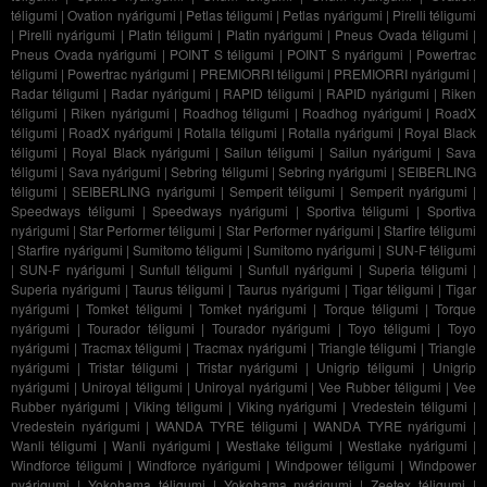
téligumi
|
Ovation nyárigumi
|
Petlas téligumi
|
Petlas nyárigumi
|
Pirelli téligumi
|
Pirelli nyárigumi
|
Platin téligumi
|
Platin nyárigumi
|
Pneus Ovada téligumi
|
Pneus Ovada nyárigumi
|
POINT S téligumi
|
POINT S nyárigumi
|
Powertrac
téligumi
|
Powertrac nyárigumi
|
PREMIORRI téligumi
|
PREMIORRI nyárigumi
|
Radar téligumi
|
Radar nyárigumi
|
RAPID téligumi
|
RAPID nyárigumi
|
Riken
téligumi
|
Riken nyárigumi
|
Roadhog téligumi
|
Roadhog nyárigumi
|
RoadX
téligumi
|
RoadX nyárigumi
|
Rotalla téligumi
|
Rotalla nyárigumi
|
Royal Black
téligumi
|
Royal Black nyárigumi
|
Sailun téligumi
|
Sailun nyárigumi
|
Sava
téligumi
|
Sava nyárigumi
|
Sebring téligumi
|
Sebring nyárigumi
|
SEIBERLING
téligumi
|
SEIBERLING nyárigumi
|
Semperit téligumi
|
Semperit nyárigumi
|
Speedways téligumi
|
Speedways nyárigumi
|
Sportiva téligumi
|
Sportiva
nyárigumi
|
Star Performer téligumi
|
Star Performer nyárigumi
|
Starfire téligumi
|
Starfire nyárigumi
|
Sumitomo téligumi
|
Sumitomo nyárigumi
|
SUN-F téligumi
|
SUN-F nyárigumi
|
Sunfull téligumi
|
Sunfull nyárigumi
|
Superia téligumi
|
Superia nyárigumi
|
Taurus téligumi
|
Taurus nyárigumi
|
Tigar téligumi
|
Tigar
nyárigumi
|
Tomket téligumi
|
Tomket nyárigumi
|
Torque téligumi
|
Torque
nyárigumi
|
Tourador téligumi
|
Tourador nyárigumi
|
Toyo téligumi
|
Toyo
nyárigumi
|
Tracmax téligumi
|
Tracmax nyárigumi
|
Triangle téligumi
|
Triangle
nyárigumi
|
Tristar téligumi
|
Tristar nyárigumi
|
Unigrip téligumi
|
Unigrip
nyárigumi
|
Uniroyal téligumi
|
Uniroyal nyárigumi
|
Vee Rubber téligumi
|
Vee
Rubber nyárigumi
|
Viking téligumi
|
Viking nyárigumi
|
Vredestein téligumi
|
Vredestein nyárigumi
|
WANDA TYRE téligumi
|
WANDA TYRE nyárigumi
|
Wanli téligumi
|
Wanli nyárigumi
|
Westlake téligumi
|
Westlake nyárigumi
|
Windforce téligumi
|
Windforce nyárigumi
|
Windpower téligumi
|
Windpower
nyárigumi
|
Yokohama téligumi
|
Yokohama nyárigumi
|
Zeetex téligumi
|