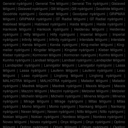
General nyárigumi
|
General Tire téligumi
|
General Tire nyárigumi
|
Gislaved
téligumi
|
Gislaved nyárigumi
|
Giti téligumi
|
Giti nyárigumi
|
Goodride téligumi
|
Goodride nyárigumi
|
Goodyear téligumi
|
Goodyear nyárigumi
|
GRIPMAX
téligumi
|
GRIPMAX nyárigumi
|
GT Radial téligumi
|
GT Radial nyárigumi
|
Habilead téligumi
|
Habilead nyárigumi
|
Haida téligumi
|
Haida nyárigumi
|
Hankook téligumi
|
Hankook nyárigumi
|
Heidenau téligumi
|
Heidenau
nyárigumi
|
Hifly téligumi
|
Hifly nyárigumi
|
Imperial téligumi
|
Imperial
nyárigumi
|
Infinity téligumi
|
Infinity nyárigumi
|
Interstate téligumi
|
Interstate
nyárigumi
|
Kenda téligumi
|
Kenda nyárigumi
|
King-meiler téligumi
|
King-
meiler nyárigumi
|
Kingstar téligumi
|
Kingstar nyárigumi
|
Kleber téligumi
|
Kleber nyárigumi
|
Kormoran téligumi
|
Kormoran nyárigumi
|
Kumho téligumi
|
Kumho nyárigumi
|
Landsail téligumi
|
Landsail nyárigumi
|
Landspider téligumi
|
Landspider nyárigumi
|
Lanvigator téligumi
|
Lanvigator nyárigumi
|
Lassa
téligumi
|
Lassa nyárigumi
|
Laufenn téligumi
|
Laufenn nyárigumi
|
Leao
téligumi
|
Leao nyárigumi
|
Linglong téligumi
|
Linglong nyárigumi
|
MALHOTRA téligumi
|
MALHOTRA nyárigumi
|
Matador téligumi
|
Matador
nyárigumi
|
Maxtrek téligumi
|
Maxtrek nyárigumi
|
Maxxis téligumi
|
Maxxis
nyárigumi
|
Mazzini téligumi
|
Mazzini nyárigumi
|
Metzeler téligumi
|
Metzeler
nyárigumi
|
Michelin téligumi
|
Michelin nyárigumi
|
Minerva téligumi
|
Minerva
nyárigumi
|
Mirage téligumi
|
Mirage nyárigumi
|
Mitas téligumi
|
Mitas
nyárigumi
|
Momo téligumi
|
Momo nyárigumi
|
Nankang téligumi
|
Nankang
nyárigumi
|
Nexen téligumi
|
Nexen nyárigumi
|
Nitto téligumi
|
Nitto nyárigumi
|
Nokian téligumi
|
Nokian nyárigumi
|
Nordexx téligumi
|
Nordexx nyárigumi
|
Novex téligumi
|
Novex nyárigumi
|
Onyx téligumi
|
Onyx nyárigumi
|
Optimo
téligumi
|
Optimo nyárigumi
|
Orium téligumi
|
Orium nyárigumi
|
Ovation