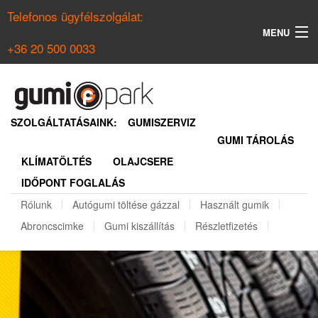
Telefonos ügyfélszolgálat:
MENU
+36 20 500 0033
KERESÉS
NYÁRI GUMI KERESŐ
SZOLGÁLTATÁSAINK:
GUMISZERVIZ
GUMI TÁROLÁS
TÉLI GUMI KERESŐ
KLÍMATÖLTÉS
OLAJCSERE
BELÉPÉS
IDŐPONT FOGLALÁS
REGISZTRÁCIÓ
Rólunk
Autógumi töltése gázzal
Használt gumik
Abroncscimke
Gumi kiszállítás
Részletfizetés