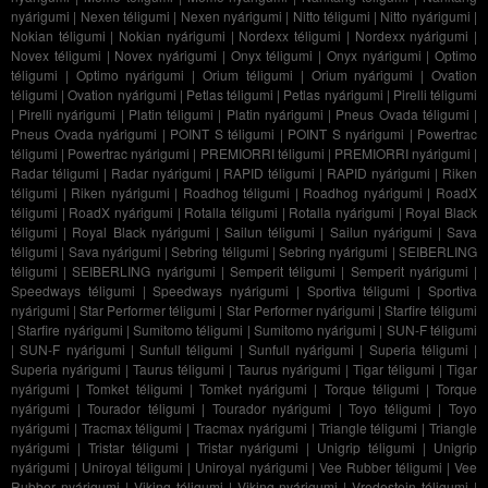
nyárigumi
|
Nexen téligumi
|
Nexen nyárigumi
|
Nitto téligumi
|
Nitto nyárigumi
|
Nokian téligumi
|
Nokian nyárigumi
|
Nordexx téligumi
|
Nordexx nyárigumi
|
Novex téligumi
|
Novex nyárigumi
|
Onyx téligumi
|
Onyx nyárigumi
|
Optimo
téligumi
|
Optimo nyárigumi
|
Orium téligumi
|
Orium nyárigumi
|
Ovation
téligumi
|
Ovation nyárigumi
|
Petlas téligumi
|
Petlas nyárigumi
|
Pirelli téligumi
|
Pirelli nyárigumi
|
Platin téligumi
|
Platin nyárigumi
|
Pneus Ovada téligumi
|
Pneus Ovada nyárigumi
|
POINT S téligumi
|
POINT S nyárigumi
|
Powertrac
téligumi
|
Powertrac nyárigumi
|
PREMIORRI téligumi
|
PREMIORRI nyárigumi
|
Radar téligumi
|
Radar nyárigumi
|
RAPID téligumi
|
RAPID nyárigumi
|
Riken
téligumi
|
Riken nyárigumi
|
Roadhog téligumi
|
Roadhog nyárigumi
|
RoadX
téligumi
|
RoadX nyárigumi
|
Rotalla téligumi
|
Rotalla nyárigumi
|
Royal Black
téligumi
|
Royal Black nyárigumi
|
Sailun téligumi
|
Sailun nyárigumi
|
Sava
téligumi
|
Sava nyárigumi
|
Sebring téligumi
|
Sebring nyárigumi
|
SEIBERLING
téligumi
|
SEIBERLING nyárigumi
|
Semperit téligumi
|
Semperit nyárigumi
|
Speedways téligumi
|
Speedways nyárigumi
|
Sportiva téligumi
|
Sportiva
nyárigumi
|
Star Performer téligumi
|
Star Performer nyárigumi
|
Starfire téligumi
|
Starfire nyárigumi
|
Sumitomo téligumi
|
Sumitomo nyárigumi
|
SUN-F téligumi
|
SUN-F nyárigumi
|
Sunfull téligumi
|
Sunfull nyárigumi
|
Superia téligumi
|
Superia nyárigumi
|
Taurus téligumi
|
Taurus nyárigumi
|
Tigar téligumi
|
Tigar
nyárigumi
|
Tomket téligumi
|
Tomket nyárigumi
|
Torque téligumi
|
Torque
nyárigumi
|
Tourador téligumi
|
Tourador nyárigumi
|
Toyo téligumi
|
Toyo
nyárigumi
|
Tracmax téligumi
|
Tracmax nyárigumi
|
Triangle téligumi
|
Triangle
nyárigumi
|
Tristar téligumi
|
Tristar nyárigumi
|
Unigrip téligumi
|
Unigrip
nyárigumi
|
Uniroyal téligumi
|
Uniroyal nyárigumi
|
Vee Rubber téligumi
|
Vee
Rubber nyárigumi
|
Viking téligumi
|
Viking nyárigumi
|
Vredestein téligumi
|