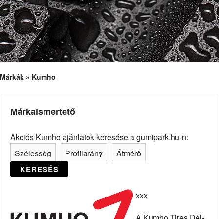
Márkák » Kumho
Márkaismertető
Akciós Kumho ajánlatok keresése a gumipark.hu-n:
KERESÉS
xxx
A Kumho Tires Dél-