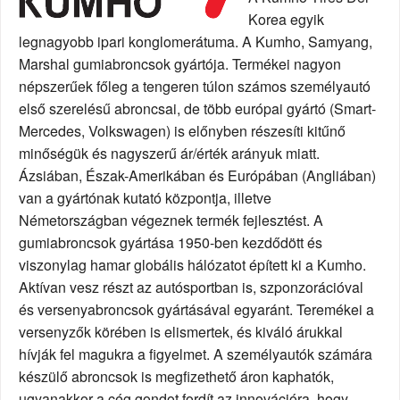
Korea egyik
legnagyobb ipari konglomerátuma. A Kumho, Samyang,
Marshal gumiabroncsok gyártója. Termékei nagyon
népszerűek főleg a tengeren túlon számos személyautó
első szerelésű abroncsai, de több európai gyártó (Smart-
Mercedes, Volkswagen) is előnyben részesíti kitűnő
minőségük és nagyszerű ár/érték arányuk miatt.
Ázsiában, Észak-Amerikában és Európában (Angliában)
van a gyártónak kutató központja, illetve
Németországban végeznek termék fejlesztést. A
gumiabroncsok gyártása 1950-ben kezdődött és
viszonylag hamar globális hálózatot épített ki a Kumho.
Aktívan vesz részt az autósportban is, szponzorációval
és versenyabroncsok gyártásával egyaránt. Teremékei a
versenyzők körében is elismertek, és kiváló árukkal
hívják fel magukra a figyelmet. A személyautók számára
készülő abroncsok is megfizethető áron kaphatók,
ugyanakkor a cég gondot fordít az innovációra, hogy