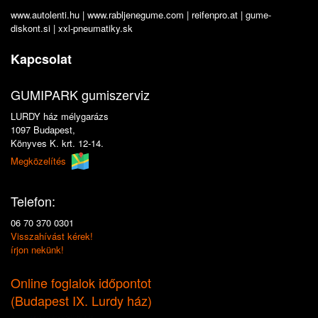
www.autolenti.hu
|
www.rabljenegume.com
|
reifenpro.at
|
gume-
diskont.si
|
xxl-pneumatiky.sk
Kapcsolat
GUMIPARK gumiszerviz
LURDY ház mélygarázs
1097 Budapest,
Könyves K. krt. 12-14.
Megközelítés
Telefon:
06 70 370 0301
Visszahívást kérek!
írjon nekünk!
Online foglalok időpontot
(
Budapest IX. Lurdy ház
)