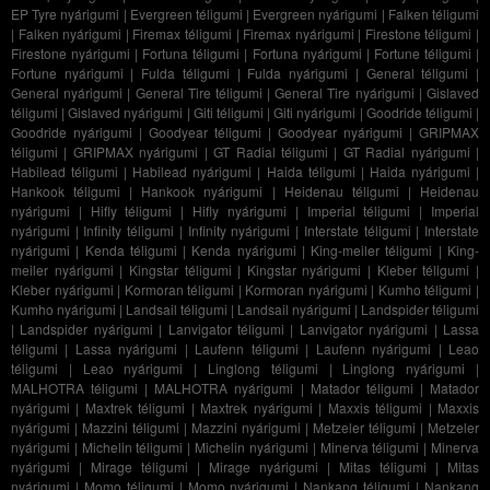
EP Tyre nyárigumi
|
Evergreen téligumi
|
Evergreen nyárigumi
|
Falken téligumi
|
Falken nyárigumi
|
Firemax téligumi
|
Firemax nyárigumi
|
Firestone téligumi
|
Firestone nyárigumi
|
Fortuna téligumi
|
Fortuna nyárigumi
|
Fortune téligumi
|
Fortune nyárigumi
|
Fulda téligumi
|
Fulda nyárigumi
|
General téligumi
|
General nyárigumi
|
General Tire téligumi
|
General Tire nyárigumi
|
Gislaved
téligumi
|
Gislaved nyárigumi
|
Giti téligumi
|
Giti nyárigumi
|
Goodride téligumi
|
Goodride nyárigumi
|
Goodyear téligumi
|
Goodyear nyárigumi
|
GRIPMAX
téligumi
|
GRIPMAX nyárigumi
|
GT Radial téligumi
|
GT Radial nyárigumi
|
Habilead téligumi
|
Habilead nyárigumi
|
Haida téligumi
|
Haida nyárigumi
|
Hankook téligumi
|
Hankook nyárigumi
|
Heidenau téligumi
|
Heidenau
nyárigumi
|
Hifly téligumi
|
Hifly nyárigumi
|
Imperial téligumi
|
Imperial
nyárigumi
|
Infinity téligumi
|
Infinity nyárigumi
|
Interstate téligumi
|
Interstate
nyárigumi
|
Kenda téligumi
|
Kenda nyárigumi
|
King-meiler téligumi
|
King-
meiler nyárigumi
|
Kingstar téligumi
|
Kingstar nyárigumi
|
Kleber téligumi
|
Kleber nyárigumi
|
Kormoran téligumi
|
Kormoran nyárigumi
|
Kumho téligumi
|
Kumho nyárigumi
|
Landsail téligumi
|
Landsail nyárigumi
|
Landspider téligumi
|
Landspider nyárigumi
|
Lanvigator téligumi
|
Lanvigator nyárigumi
|
Lassa
téligumi
|
Lassa nyárigumi
|
Laufenn téligumi
|
Laufenn nyárigumi
|
Leao
téligumi
|
Leao nyárigumi
|
Linglong téligumi
|
Linglong nyárigumi
|
MALHOTRA téligumi
|
MALHOTRA nyárigumi
|
Matador téligumi
|
Matador
nyárigumi
|
Maxtrek téligumi
|
Maxtrek nyárigumi
|
Maxxis téligumi
|
Maxxis
nyárigumi
|
Mazzini téligumi
|
Mazzini nyárigumi
|
Metzeler téligumi
|
Metzeler
nyárigumi
|
Michelin téligumi
|
Michelin nyárigumi
|
Minerva téligumi
|
Minerva
nyárigumi
|
Mirage téligumi
|
Mirage nyárigumi
|
Mitas téligumi
|
Mitas
nyárigumi
|
Momo téligumi
|
Momo nyárigumi
|
Nankang téligumi
|
Nankang