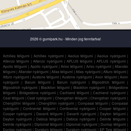
2026 © gumipark.hu - Minden jog fenntartva!
Achilles téligumi
|
Achilles nyárigumi
|
Aeolus téligumi
|
Aeolus nyárigumi
|
Altenzo téligumi
|
Altenzo nyárigumi
|
APLUS téligumi
|
APLUS nyárigumi
|
Apollo téligumi
|
Apollo nyárigumi
|
Arivo téligumi
|
Arivo nyárigumi
|
Atlander
téligumi
|
Atlander nyárigumi
|
Atlas téligumi
|
Atlas nyárigumi
|
Atturo téligumi
|
Atturo nyárigumi
|
Austone téligumi
|
Austone nyárigumi
|
Avon téligumi
|
Avon
nyárigumi
|
Barum téligumi
|
Barum nyárigumi
|
Bfgoodrich téligumi
|
Bfgoodrich nyárigumi
|
Blacklion téligumi
|
Blacklion nyárigumi
|
Bridgestone
téligumi
|
Bridgestone nyárigumi
|
Cachland téligumi
|
Cachland nyárigumi
|
Ceat téligumi
|
Ceat nyárigumi
|
Chengshan téligumi
|
Chengshan nyárigumi
|
ChengShin téligumi
|
ChengShin nyárigumi
|
Compasal téligumi
|
Compasal
nyárigumi
|
Continental téligumi
|
Continental nyárigumi
|
Cooper téligumi
|
Cooper nyárigumi
|
Davanti téligumi
|
Davanti nyárigumi
|
Dayton téligumi
|
Dayton nyárigumi
|
Debica téligumi
|
Debica nyárigumi
|
Delinte téligumi
|
Delinte nyárigumi
|
Diplomat téligumi
|
Diplomat nyárigumi
|
Dunlop téligumi
|
Dunlop nyárigumi
|
Duraturn téligumi
|
Duraturn nyárigumi
|
EP Tyre téligumi
|