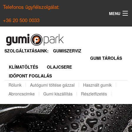
Telefonos ügyfélszolgálat:
MENU
+36 20 500 0033
KERESÉS
NYÁRI GUMI KERESŐ
SZOLGÁLTATÁSAINK:
GUMISZERVIZ
GUMI TÁROLÁS
TÉLI GUMI KERESŐ
KLÍMATÖLTÉS
OLAJCSERE
BELÉPÉS
IDŐPONT FOGLALÁS
REGISZTRÁCIÓ
Rólunk
Autógumi töltése gázzal
Használt gumik
Abroncscimke
Gumi kiszállítás
Részletfizetés