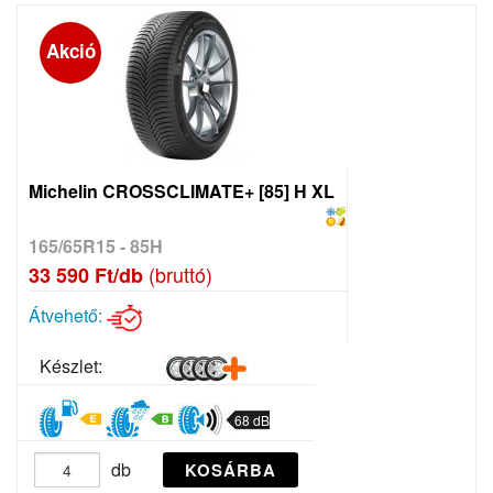
Akció
Michelin CROSSCLIMATE+ [85] H XL
165/65R15 - 85H
(bruttó)
33 590 Ft/db
Átvehető:
Készlet:
68 dB
db
KOSÁRBA