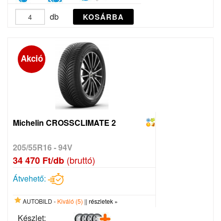
db
KOSÁRBA
Akció
Michelin CROSSCLIMATE 2
205/55R16 - 94V
(bruttó)
34 470 Ft/db
Átvehető:
AUTOBILD -
Kiváló (5)
||
részletek »
Készlet: