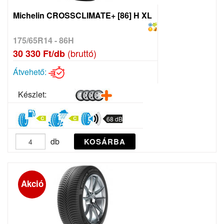
Michelin CROSSCLIMATE+ [86] H XL
175/65R14 - 86H
(bruttó)
30 330 Ft/db
Átvehető:
Készlet:
68 dB
db
KOSÁRBA
Akció