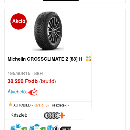
Akció
Michelin CROSSCLIMATE 2 [88] H
195/60R15 - 88H
(bruttó)
38 290 Ft/db
Átvehető:
AUTOBILD -
Kiváló (5)
||
részletek »
Készlet:
69 dB