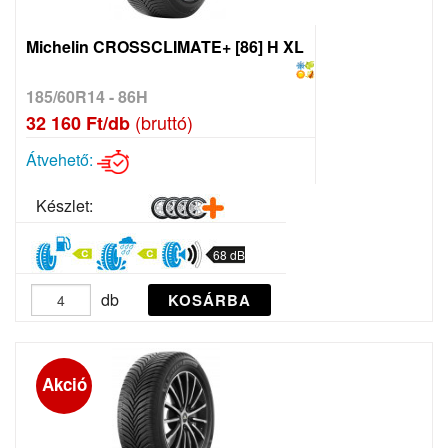
Michelin CROSSCLIMATE+ [86] H XL
185/60R14 - 86H
(bruttó)
32 160 Ft/db
Átvehető:
Készlet:
68 dB
db
KOSÁRBA
Akció