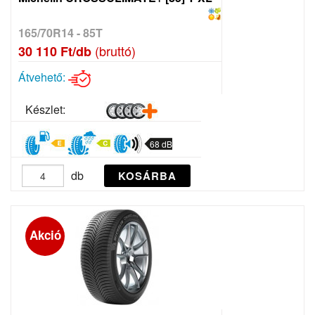
165/70R14 - 85T
(bruttó)
30 110 Ft/db
Átvehető:
Készlet:
68 dB
db
KOSÁRBA
Akció