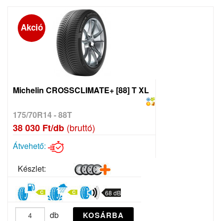
Akció
Michelin CROSSCLIMATE+ [88] T XL
175/70R14 - 88T
(bruttó)
38 030 Ft/db
Átvehető:
Készlet:
68 dB
db
KOSÁRBA