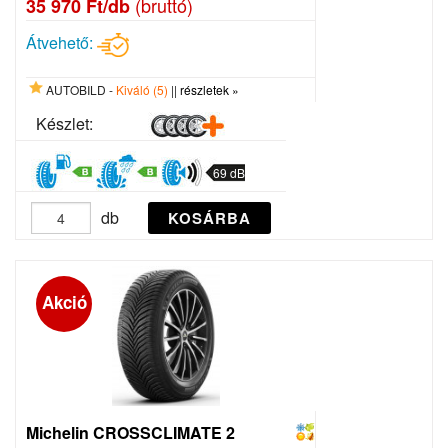
(bruttó)
35 970 Ft/db
Átvehető:
AUTOBILD -
Kiváló (5)
||
részletek »
Készlet:
69 dB
db
KOSÁRBA
Akció
Michelin CROSSCLIMATE 2