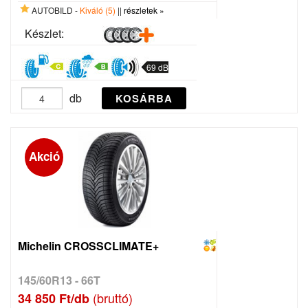
AUTOBILD -
Kiváló (5)
||
részletek »
Készlet:
69 dB
db
KOSÁRBA
Akció
Michelin CROSSCLIMATE+
145/60R13 - 66T
(bruttó)
34 850 Ft/db