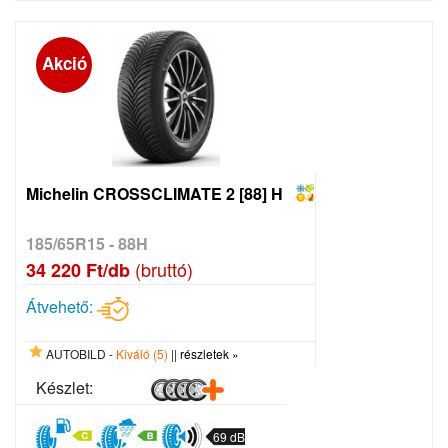
Akció
Michelin CROSSCLIMATE 2 [88] H
185/65R15 - 88H
(bruttó)
34 220 Ft/db
Átvehető:
AUTOBILD -
Kiváló (5)
||
részletek »
Készlet:
69 dB