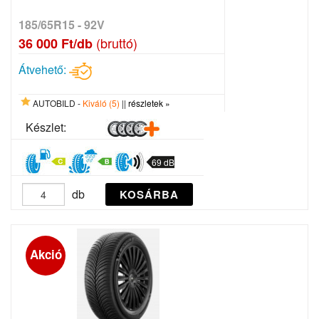
185/65R15 - 92V
(bruttó)
36 000 Ft/db
Átvehető:
AUTOBILD -
Kiváló (5)
||
részletek »
Készlet:
69 dB
db
KOSÁRBA
Akció