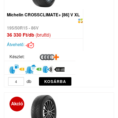
Michelin CROSSCLIMATE+ [86] V XL
195/50R15 - 86V
(bruttó)
36 330 Ft/db
Átvehető:
Készlet:
68 dB
db
KOSÁRBA
Akció