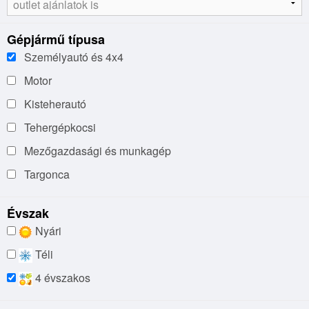
Gépjármű típusa
Személyautó és 4x4
Motor
Kisteherautó
Tehergépkocsi
Mezőgazdasági és munkagép
Targonca
Évszak
Nyári
Téli
4 évszakos