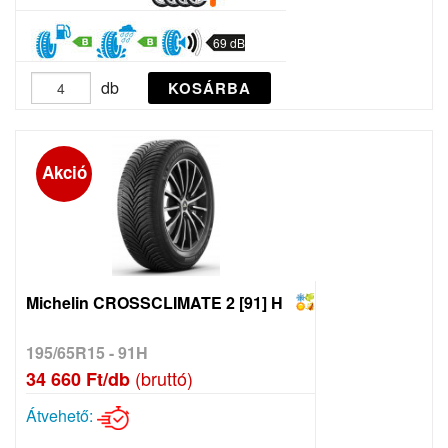
69 dB
db
KOSÁRBA
Akció
Michelin CROSSCLIMATE 2 [91] H
195/65R15 - 91H
(bruttó)
34 660 Ft/db
Átvehető: