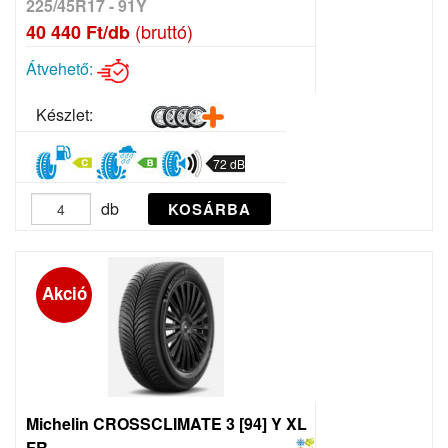
225/45R17 - 91Y
(bruttó)
40 440 Ft/db
Átvehető:
Készlet:
72 dB
db
KOSÁRBA
Akció
Michelin CROSSCLIMATE 3 [94] Y XL
FR