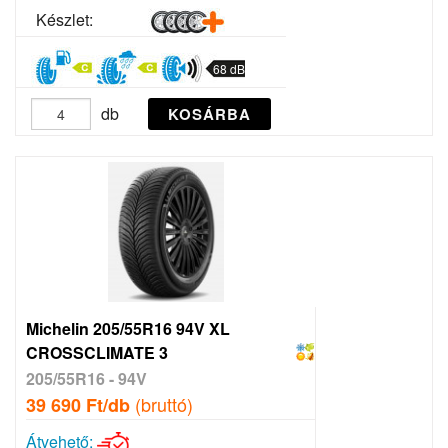
Készlet:
68 dB
db
KOSÁRBA
Michelin 205/55R16 94V XL
CROSSCLIMATE 3
205/55R16 - 94V
(bruttó)
39 690 Ft/db
Átvehető: