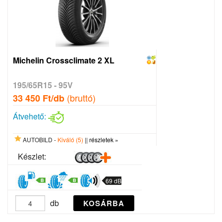
Michelin Crossclimate 2 XL
195/65R15 - 95V
(bruttó)
33 450 Ft/db
Átvehető:
AUTOBILD -
Kiváló (5)
||
részletek »
Készlet:
69 dB
db
KOSÁRBA