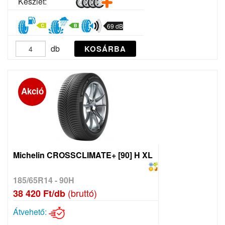
Készlet:
69 dB
db
KOSÁRBA
Akció
Michelin CROSSCLIMATE+ [90] H XL
185/65R14 - 90H
(bruttó)
38 420 Ft/db
Átvehető: