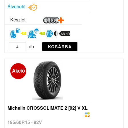
Átvehető:
Készlet:
68 dB
db
KOSÁRBA
Akció
Michelin CROSSCLIMATE 2 [92] V XL
195/60R15 - 92V