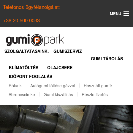
Telefonos ügyfélszolgálat:
MENU
+36 20 500 0033
KERESÉS
NYÁRI GUMI KERESŐ
SZOLGÁLTATÁSAINK:
GUMISZERVIZ
GUMI TÁROLÁS
TÉLI GUMI KERESŐ
KLÍMATÖLTÉS
OLAJCSERE
BELÉPÉS
IDŐPONT FOGLALÁS
REGISZTRÁCIÓ
Rólunk
Autógumi töltése gázzal
Használt gumik
Abroncscimke
Gumi kiszállítás
Részletfizetés