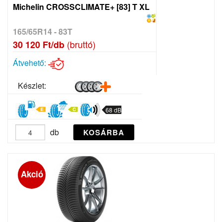
Michelin CROSSCLIMATE+ [83] T XL
165/65R14 - 83T
(bruttó)
30 120 Ft/db
Átvehető:
Készlet:
68 dB
db
KOSÁRBA
Akció