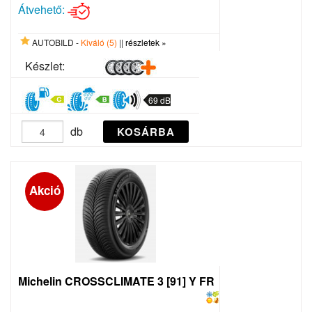
Átvehető:
AUTOBILD -
Kiváló (5)
||
részletek »
Készlet:
69 dB
db
KOSÁRBA
Akció
Michelin CROSSCLIMATE 3 [91] Y FR