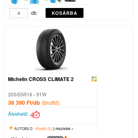
db
KOSÁRBA
Michelin CROSS CLIMATE 2
205/55R16 - 91W
(bruttó)
38 390 Ft/db
Átvehető:
AUTOBILD -
Kiváló (5)
||
részletek »