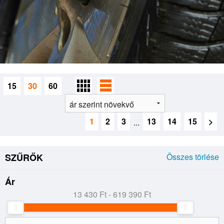
15
30
60
1
2
3
13
14
15
>
...
SZŰRŐK
Összes törlése
Ár
13 430 Ft - 619 390 Ft