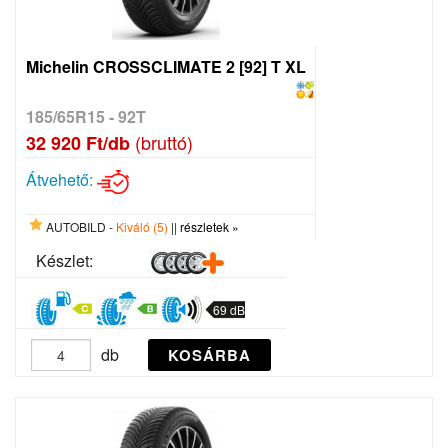
Michelin CROSSCLIMATE 2 [92] T XL
185/65R15 - 92T
(bruttó)
32 920 Ft/db
Átvehető:
AUTOBILD -
Kiváló (5)
||
részletek »
Készlet:
69 dB
db
KOSÁRBA