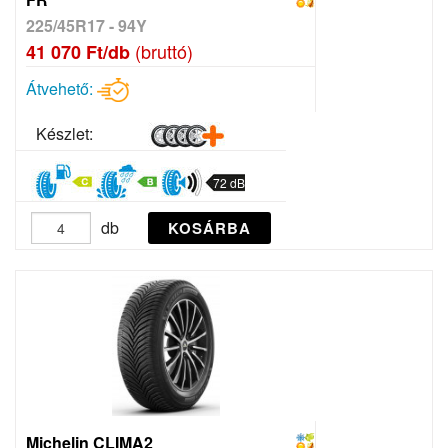
225/45R17 - 94Y
(bruttó)
41 070 Ft/db
Átvehető:
Készlet:
72 dB
db
KOSÁRBA
Michelin CLIMA2