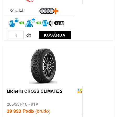
Készlet:
72 dB
db
KOSÁRBA
Michelin CROSS CLIMATE 2
205/55R16 - 91V
(bruttó)
39 990 Ft/db