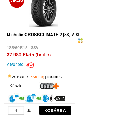
Akció
Michelin CROSSCLIMATE 2 [88] V XL
185/60R15 - 88V
(bruttó)
37 980 Ft/db
Átvehető:
AUTOBILD -
Kiváló (5)
||
részletek »
Készlet:
69 dB
db
KOSÁRBA