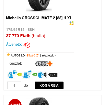
Michelin CROSSCLIMATE 2 [88] H XL
175/65R15 - 88H
(bruttó)
37 770 Ft/db
Átvehető:
AUTOBILD -
Kiváló (5)
||
részletek »
Készlet:
69 dB
db
KOSÁRBA