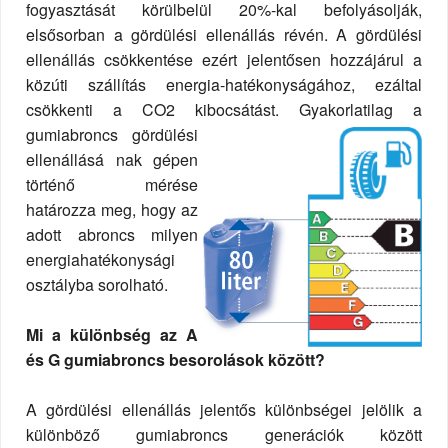
fogyasztását körülbelül 20%-kal befolyásolják,
elsősorban a gördülési ellenállás révén. A gördülési
ellenállás csökkentése ezért jelentősen hozzájárul a
közúti szállítás energia-hatékonyságához, ezáltal
csökkenti a CO2 kibocsátást. Gyak
orlatilag a
gumiabroncs gördülési
ellenállásá nak gépen
történő mérése
határozza meg, hogy az
adott abroncs milyen
energiahatékonysági
osztályba sorolható.
Mi a különbség az A
és G gumiabroncs besorolások között?
A gördülési ellenállás jelentős különbségei jelölik a
különböző gumiabroncs generációk között