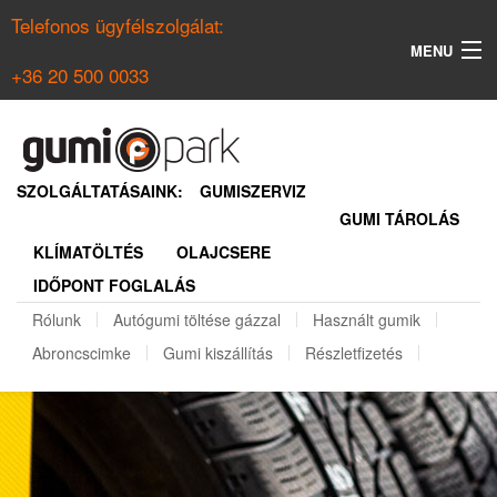
Telefonos ügyfélszolgálat:
MENU
+36 20 500 0033
KERESÉS
NYÁRI GUMI KERESŐ
SZOLGÁLTATÁSAINK:
GUMISZERVIZ
GUMI TÁROLÁS
TÉLI GUMI KERESŐ
KLÍMATÖLTÉS
OLAJCSERE
BELÉPÉS
IDŐPONT FOGLALÁS
REGISZTRÁCIÓ
Rólunk
Autógumi töltése gázzal
Használt gumik
Abroncscimke
Gumi kiszállítás
Részletfizetés