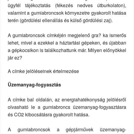
ügyfél tájékoztatás (fékezés nedves útburkolaton),
valamint a gumiabroncsok környezetre gyakorolt hatása
terén (gördülési ellenállás és külső gördülési zaj).
A gumiabroncsok címkéjén megjelenő gra? ka ismerős
lehet, mivel a ezekkel a háztartási gépeken, és újabban
a gépkocsikon is találkozhattunk már. Milyen előnyökkel
jár ez?
A címke jelöléseinek értelmezése
Üzemanyag-fogyasztás
A címke bal oldalán, az energiahatékonyság jelölésről
olvasható le a gumiabroncs üzemanyag-fogyasztásra
és CO2 kibocsátásra gyakorolt hatása.
A gumiabroncsok a gépjárművek üzemanyag-