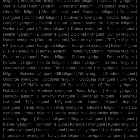
téligumi
|
Bridgestone nyárigumi
|
Cachland téligumi
|
Cachland nyárigumi
|
Ceat téligumi
|
Ceat nyárigumi
|
Chengshan téligumi
|
Chengshan nyárigumi
|
ChengShin téligumi
|
ChengShin nyárigumi
|
Compasal téligumi
|
Compasal
nyárigumi
|
Continental téligumi
|
Continental nyárigumi
|
Cooper téligumi
|
Cooper nyárigumi
|
Davanti téligumi
|
Davanti nyárigumi
|
Dayton téligumi
|
Dayton nyárigumi
|
Debica téligumi
|
Debica nyárigumi
|
Delinte téligumi
|
Delinte nyárigumi
|
Diplomat téligumi
|
Diplomat nyárigumi
|
Dunlop téligumi
|
Dunlop nyárigumi
|
Duraturn téligumi
|
Duraturn nyárigumi
|
EP Tyre téligumi
|
EP Tyre nyárigumi
|
Evergreen téligumi
|
Evergreen nyárigumi
|
Falken téligumi
|
Falken nyárigumi
|
Firemax téligumi
|
Firemax nyárigumi
|
Firestone téligumi
|
Firestone nyárigumi
|
Fortuna téligumi
|
Fortuna nyárigumi
|
Fortune téligumi
|
Fortune nyárigumi
|
Fulda téligumi
|
Fulda nyárigumi
|
General téligumi
|
General nyárigumi
|
General Tire téligumi
|
General Tire nyárigumi
|
Gislaved
téligumi
|
Gislaved nyárigumi
|
Giti téligumi
|
Giti nyárigumi
|
Goodride téligumi
|
Goodride nyárigumi
|
Goodyear téligumi
|
Goodyear nyárigumi
|
GRIPMAX
téligumi
|
GRIPMAX nyárigumi
|
GT Radial téligumi
|
GT Radial nyárigumi
|
Habilead téligumi
|
Habilead nyárigumi
|
Haida téligumi
|
Haida nyárigumi
|
Hankook téligumi
|
Hankook nyárigumi
|
Heidenau téligumi
|
Heidenau
nyárigumi
|
Hifly téligumi
|
Hifly nyárigumi
|
Imperial téligumi
|
Imperial
nyárigumi
|
Infinity téligumi
|
Infinity nyárigumi
|
Interstate téligumi
|
Interstate
nyárigumi
|
Kenda téligumi
|
Kenda nyárigumi
|
King-meiler téligumi
|
King-
meiler nyárigumi
|
Kingstar téligumi
|
Kingstar nyárigumi
|
Kleber téligumi
|
Kleber nyárigumi
|
Kormoran téligumi
|
Kormoran nyárigumi
|
Kumho téligumi
|
Kumho nyárigumi
|
Landsail téligumi
|
Landsail nyárigumi
|
Landspider téligumi
|
Landspider nyárigumi
|
Lanvigator téligumi
|
Lanvigator nyárigumi
|
Lassa