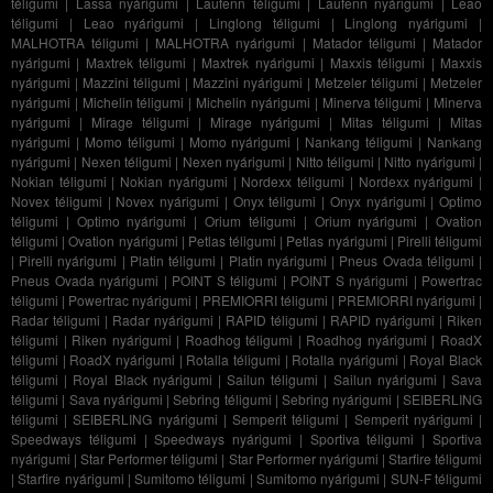
téligumi
|
Lassa nyárigumi
|
Laufenn téligumi
|
Laufenn nyárigumi
|
Leao
téligumi
|
Leao nyárigumi
|
Linglong téligumi
|
Linglong nyárigumi
|
MALHOTRA téligumi
|
MALHOTRA nyárigumi
|
Matador téligumi
|
Matador
nyárigumi
|
Maxtrek téligumi
|
Maxtrek nyárigumi
|
Maxxis téligumi
|
Maxxis
nyárigumi
|
Mazzini téligumi
|
Mazzini nyárigumi
|
Metzeler téligumi
|
Metzeler
nyárigumi
|
Michelin téligumi
|
Michelin nyárigumi
|
Minerva téligumi
|
Minerva
nyárigumi
|
Mirage téligumi
|
Mirage nyárigumi
|
Mitas téligumi
|
Mitas
nyárigumi
|
Momo téligumi
|
Momo nyárigumi
|
Nankang téligumi
|
Nankang
nyárigumi
|
Nexen téligumi
|
Nexen nyárigumi
|
Nitto téligumi
|
Nitto nyárigumi
|
Nokian téligumi
|
Nokian nyárigumi
|
Nordexx téligumi
|
Nordexx nyárigumi
|
Novex téligumi
|
Novex nyárigumi
|
Onyx téligumi
|
Onyx nyárigumi
|
Optimo
téligumi
|
Optimo nyárigumi
|
Orium téligumi
|
Orium nyárigumi
|
Ovation
téligumi
|
Ovation nyárigumi
|
Petlas téligumi
|
Petlas nyárigumi
|
Pirelli téligumi
|
Pirelli nyárigumi
|
Platin téligumi
|
Platin nyárigumi
|
Pneus Ovada téligumi
|
Pneus Ovada nyárigumi
|
POINT S téligumi
|
POINT S nyárigumi
|
Powertrac
téligumi
|
Powertrac nyárigumi
|
PREMIORRI téligumi
|
PREMIORRI nyárigumi
|
Radar téligumi
|
Radar nyárigumi
|
RAPID téligumi
|
RAPID nyárigumi
|
Riken
téligumi
|
Riken nyárigumi
|
Roadhog téligumi
|
Roadhog nyárigumi
|
RoadX
téligumi
|
RoadX nyárigumi
|
Rotalla téligumi
|
Rotalla nyárigumi
|
Royal Black
téligumi
|
Royal Black nyárigumi
|
Sailun téligumi
|
Sailun nyárigumi
|
Sava
téligumi
|
Sava nyárigumi
|
Sebring téligumi
|
Sebring nyárigumi
|
SEIBERLING
téligumi
|
SEIBERLING nyárigumi
|
Semperit téligumi
|
Semperit nyárigumi
|
Speedways téligumi
|
Speedways nyárigumi
|
Sportiva téligumi
|
Sportiva
nyárigumi
|
Star Performer téligumi
|
Star Performer nyárigumi
|
Starfire téligumi
|
Starfire nyárigumi
|
Sumitomo téligumi
|
Sumitomo nyárigumi
|
SUN-F téligumi