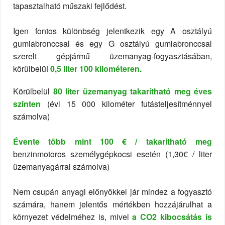
tapasztalható műszaki fejlődést.
Igen fontos különbség jelentkezik egy A osztályú
gumiabronccsal és egy G osztályú gumiabronccsal
szerelt gépjármű üzemanyag-fogyasztásában,
körülbelü
l 0,5 liter 100 kilométeren.
Körülbelül
80 liter üzemanyag takarítható meg éves
szinten
(évi 15 000 kilométer futásteljesítménnyel
számolva)
Évente több mint 100 € / takarítható meg
benzinmotoros személygépkocsi esetén (1,30€ / liter
üzemanyagárral számolva)
Nem csupán anyagi előnyökkel jár mindez a fogyasztó
számára, hanem jelentős mértékben hozzájárulhat a
környezet védelméhez is, mivel
a CO2 kibocsátás is