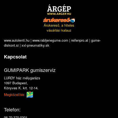
Árukereső, a hiteles
vásárlási kalauz
www.autolenti.hu
|
www.rabljenegume.com
|
reifenpro.at
|
gume-
diskont.si
|
xxl-pneumatiky.sk
Kapcsolat
GUMIPARK gumiszerviz
LURDY ház mélygarázs
1097 Budapest,
Könyves K. krt. 12-14.
Megközelítés
Telefon:
06 70 370 0301