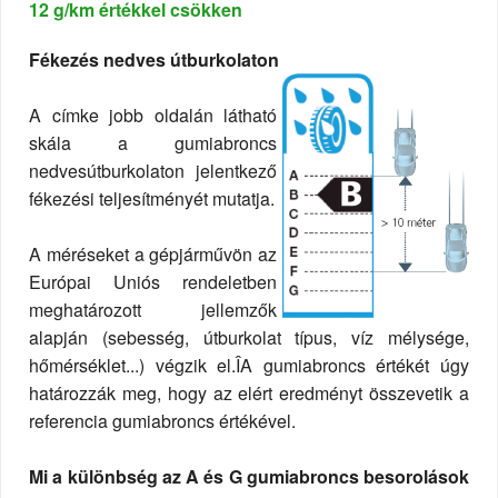
12 g/km értékkel csökken
Fékezés nedves útburkolaton
A címke jobb oldalán látható
skála a gumiabroncs
nedvesútburkolaton jelentkező
fékezési teljesítményét mutatja.
A méréseket a gépjárművön az
Európai Uniós rendeletben
meghatározott jellemzők
alapján (sebesség, útburkolat típus, víz mélysége,
hőmérséklet...) végzik el.ÎA gumiabroncs értékét úgy
határozzák meg, hogy az elért eredményt összevetik a
referencia gumiabroncs értékével.
Mi a különbség az A és G gumiabroncs besorolások