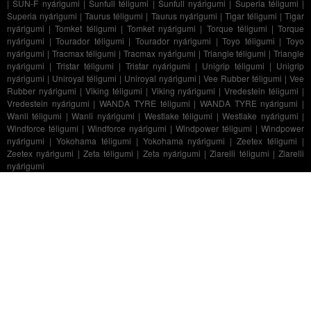
|
SUN-F nyárigumi
|
Sunfull téligumi
|
Sunfull nyárigumi
|
Superia téligumi
|
Superia nyárigumi
|
Taurus téligumi
|
Taurus nyárigumi
|
Tigar téligumi
|
Tigar
nyárigumi
|
Tomket téligumi
|
Tomket nyárigumi
|
Torque téligumi
|
Torque
nyárigumi
|
Tourador téligumi
|
Tourador nyárigumi
|
Toyo téligumi
|
Toyo
nyárigumi
|
Tracmax téligumi
|
Tracmax nyárigumi
|
Triangle téligumi
|
Triangle
nyárigumi
|
Tristar téligumi
|
Tristar nyárigumi
|
Unigrip téligumi
|
Unigrip
nyárigumi
|
Uniroyal téligumi
|
Uniroyal nyárigumi
|
Vee Rubber téligumi
|
Vee
Rubber nyárigumi
|
Viking téligumi
|
Viking nyárigumi
|
Vredestein téligumi
|
Vredestein nyárigumi
|
WANDA TYRE téligumi
|
WANDA TYRE nyárigumi
|
Wanli téligumi
|
Wanli nyárigumi
|
Westlake téligumi
|
Westlake nyárigumi
|
Windforce téligumi
|
Windforce nyárigumi
|
Windpower téligumi
|
Windpower
nyárigumi
|
Yokohama téligumi
|
Yokohama nyárigumi
|
Zeetex téligumi
|
Zeetex nyárigumi
|
Zeta téligumi
|
Zeta nyárigumi
|
Ziarelli téligumi
|
Ziarelli
nyárigumi