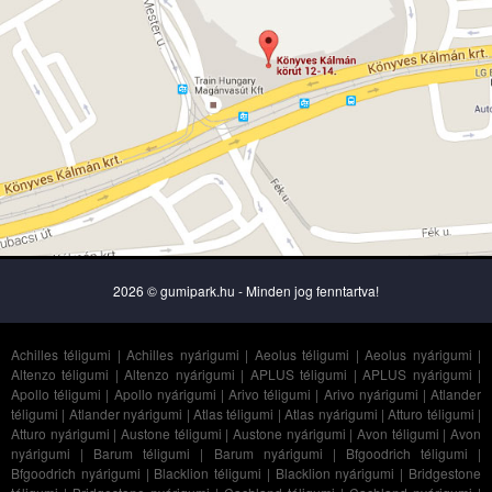
2026 © gumipark.hu - Minden jog fenntartva!
Achilles téligumi
|
Achilles nyárigumi
|
Aeolus téligumi
|
Aeolus nyárigumi
|
Altenzo téligumi
|
Altenzo nyárigumi
|
APLUS téligumi
|
APLUS nyárigumi
|
Apollo téligumi
|
Apollo nyárigumi
|
Arivo téligumi
|
Arivo nyárigumi
|
Atlander
téligumi
|
Atlander nyárigumi
|
Atlas téligumi
|
Atlas nyárigumi
|
Atturo téligumi
|
Atturo nyárigumi
|
Austone téligumi
|
Austone nyárigumi
|
Avon téligumi
|
Avon
nyárigumi
|
Barum téligumi
|
Barum nyárigumi
|
Bfgoodrich téligumi
|
Bfgoodrich nyárigumi
|
Blacklion téligumi
|
Blacklion nyárigumi
|
Bridgestone