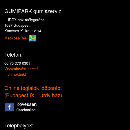
GUMIPARK gumiszerviz
LURDY ház mélygarázs
1097 Budapest,
Könyves K. krt. 12-14.
Megközelítés
Telefon:
06 70 370 0301
Visszahívást kérek!
írjon nekünk!
Online foglalok időpontot
(
Budapest IX. Lurdy ház
)
Telephelyek: