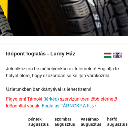
Időpont foglalás - Lurdy Ház
Jelentkezzen be műhelyünkbe az interneten! Foglalja le
helyét előre, hogy szezonban se kelljen várakoznia.
Üzletünkben bankkártyával is lehet fizetni!
Figyelem! Tárnoki
(térkép)
szervizünkben több elérhető
időponttal várjuk!
Foglalás TÁRNOKRA itt >>
péntek
szombat
vasárnap
hétfő
augusztus
augusztus
augusztus
augusztus