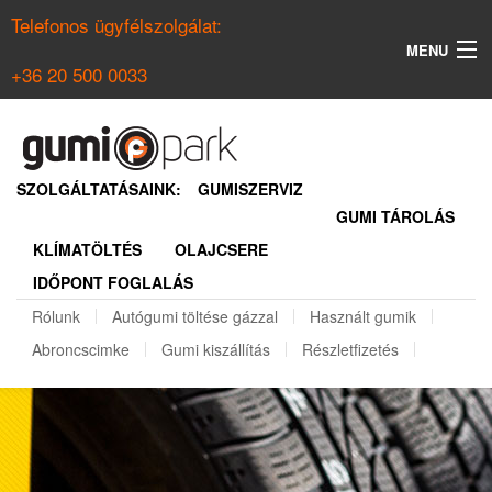
Telefonos ügyfélszolgálat:
MENU
+36 20 500 0033
KERESÉS
NYÁRI GUMI KERESŐ
SZOLGÁLTATÁSAINK:
GUMISZERVIZ
GUMI TÁROLÁS
TÉLI GUMI KERESŐ
KLÍMATÖLTÉS
OLAJCSERE
BELÉPÉS
IDŐPONT FOGLALÁS
REGISZTRÁCIÓ
Rólunk
Autógumi töltése gázzal
Használt gumik
Abroncscimke
Gumi kiszállítás
Részletfizetés