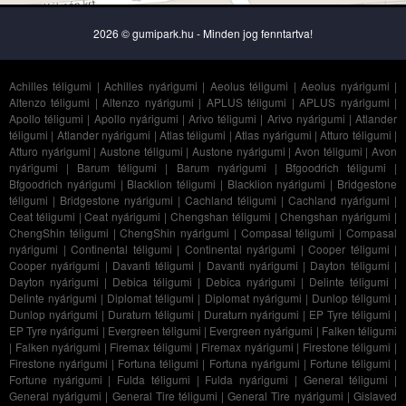
2026 © gumipark.hu - Minden jog fenntartva!
Achilles téligumi
|
Achilles nyárigumi
|
Aeolus téligumi
|
Aeolus nyárigumi
|
Altenzo téligumi
|
Altenzo nyárigumi
|
APLUS téligumi
|
APLUS nyárigumi
|
Apollo téligumi
|
Apollo nyárigumi
|
Arivo téligumi
|
Arivo nyárigumi
|
Atlander
téligumi
|
Atlander nyárigumi
|
Atlas téligumi
|
Atlas nyárigumi
|
Atturo téligumi
|
Atturo nyárigumi
|
Austone téligumi
|
Austone nyárigumi
|
Avon téligumi
|
Avon
nyárigumi
|
Barum téligumi
|
Barum nyárigumi
|
Bfgoodrich téligumi
|
Bfgoodrich nyárigumi
|
Blacklion téligumi
|
Blacklion nyárigumi
|
Bridgestone
téligumi
|
Bridgestone nyárigumi
|
Cachland téligumi
|
Cachland nyárigumi
|
Ceat téligumi
|
Ceat nyárigumi
|
Chengshan téligumi
|
Chengshan nyárigumi
|
ChengShin téligumi
|
ChengShin nyárigumi
|
Compasal téligumi
|
Compasal
nyárigumi
|
Continental téligumi
|
Continental nyárigumi
|
Cooper téligumi
|
Cooper nyárigumi
|
Davanti téligumi
|
Davanti nyárigumi
|
Dayton téligumi
|
Dayton nyárigumi
|
Debica téligumi
|
Debica nyárigumi
|
Delinte téligumi
|
Delinte nyárigumi
|
Diplomat téligumi
|
Diplomat nyárigumi
|
Dunlop téligumi
|
Dunlop nyárigumi
|
Duraturn téligumi
|
Duraturn nyárigumi
|
EP Tyre téligumi
|
EP Tyre nyárigumi
|
Evergreen téligumi
|
Evergreen nyárigumi
|
Falken téligumi
|
Falken nyárigumi
|
Firemax téligumi
|
Firemax nyárigumi
|
Firestone téligumi
|
Firestone nyárigumi
|
Fortuna téligumi
|
Fortuna nyárigumi
|
Fortune téligumi
|
Fortune nyárigumi
|
Fulda téligumi
|
Fulda nyárigumi
|
General téligumi
|
General nyárigumi
|
General Tire téligumi
|
General Tire nyárigumi
|
Gislaved