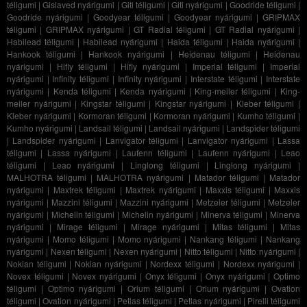
téligumi
|
Gislaved nyárigumi
|
Giti téligumi
|
Giti nyárigumi
|
Goodride téligumi
|
Goodride nyárigumi
|
Goodyear téligumi
|
Goodyear nyárigumi
|
GRIPMAX
téligumi
|
GRIPMAX nyárigumi
|
GT Radial téligumi
|
GT Radial nyárigumi
|
Habilead téligumi
|
Habilead nyárigumi
|
Haida téligumi
|
Haida nyárigumi
|
Hankook téligumi
|
Hankook nyárigumi
|
Heidenau téligumi
|
Heidenau
nyárigumi
|
Hifly téligumi
|
Hifly nyárigumi
|
Imperial téligumi
|
Imperial
nyárigumi
|
Infinity téligumi
|
Infinity nyárigumi
|
Interstate téligumi
|
Interstate
nyárigumi
|
Kenda téligumi
|
Kenda nyárigumi
|
King-meiler téligumi
|
King-
meiler nyárigumi
|
Kingstar téligumi
|
Kingstar nyárigumi
|
Kleber téligumi
|
Kleber nyárigumi
|
Kormoran téligumi
|
Kormoran nyárigumi
|
Kumho téligumi
|
Kumho nyárigumi
|
Landsail téligumi
|
Landsail nyárigumi
|
Landspider téligumi
|
Landspider nyárigumi
|
Lanvigator téligumi
|
Lanvigator nyárigumi
|
Lassa
téligumi
|
Lassa nyárigumi
|
Laufenn téligumi
|
Laufenn nyárigumi
|
Leao
téligumi
|
Leao nyárigumi
|
Linglong téligumi
|
Linglong nyárigumi
|
MALHOTRA téligumi
|
MALHOTRA nyárigumi
|
Matador téligumi
|
Matador
nyárigumi
|
Maxtrek téligumi
|
Maxtrek nyárigumi
|
Maxxis téligumi
|
Maxxis
nyárigumi
|
Mazzini téligumi
|
Mazzini nyárigumi
|
Metzeler téligumi
|
Metzeler
nyárigumi
|
Michelin téligumi
|
Michelin nyárigumi
|
Minerva téligumi
|
Minerva
nyárigumi
|
Mirage téligumi
|
Mirage nyárigumi
|
Mitas téligumi
|
Mitas
nyárigumi
|
Momo téligumi
|
Momo nyárigumi
|
Nankang téligumi
|
Nankang
nyárigumi
|
Nexen téligumi
|
Nexen nyárigumi
|
Nitto téligumi
|
Nitto nyárigumi
|
Nokian téligumi
|
Nokian nyárigumi
|
Nordexx téligumi
|
Nordexx nyárigumi
|
Novex téligumi
|
Novex nyárigumi
|
Onyx téligumi
|
Onyx nyárigumi
|
Optimo
téligumi
|
Optimo nyárigumi
|
Orium téligumi
|
Orium nyárigumi
|
Ovation
téligumi
|
Ovation nyárigumi
|
Petlas téligumi
|
Petlas nyárigumi
|
Pirelli téligumi