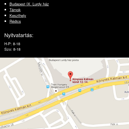
Budapest IX. Lurdy ház
Tárnok
Keszthely
Rédics
Nyitvatartás:
H-P: 8-18
Szo: 8-18