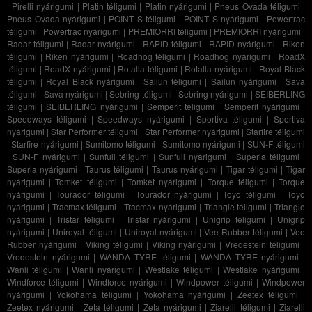
|
Pirelli nyárigumi
|
Platin téligumi
|
Platin nyárigumi
|
Pneus Ovada téligumi
|
Pneus Ovada nyárigumi
|
POINT S téligumi
|
POINT S nyárigumi
|
Powertrac
téligumi
|
Powertrac nyárigumi
|
PREMIORRI téligumi
|
PREMIORRI nyárigumi
|
Radar téligumi
|
Radar nyárigumi
|
RAPID téligumi
|
RAPID nyárigumi
|
Riken
téligumi
|
Riken nyárigumi
|
Roadhog téligumi
|
Roadhog nyárigumi
|
RoadX
téligumi
|
RoadX nyárigumi
|
Rotalla téligumi
|
Rotalla nyárigumi
|
Royal Black
téligumi
|
Royal Black nyárigumi
|
Sailun téligumi
|
Sailun nyárigumi
|
Sava
téligumi
|
Sava nyárigumi
|
Sebring téligumi
|
Sebring nyárigumi
|
SEIBERLING
téligumi
|
SEIBERLING nyárigumi
|
Semperit téligumi
|
Semperit nyárigumi
|
Speedways téligumi
|
Speedways nyárigumi
|
Sportiva téligumi
|
Sportiva
nyárigumi
|
Star Performer téligumi
|
Star Performer nyárigumi
|
Starfire téligumi
|
Starfire nyárigumi
|
Sumitomo téligumi
|
Sumitomo nyárigumi
|
SUN-F téligumi
|
SUN-F nyárigumi
|
Sunfull téligumi
|
Sunfull nyárigumi
|
Superia téligumi
|
Superia nyárigumi
|
Taurus téligumi
|
Taurus nyárigumi
|
Tigar téligumi
|
Tigar
nyárigumi
|
Tomket téligumi
|
Tomket nyárigumi
|
Torque téligumi
|
Torque
nyárigumi
|
Tourador téligumi
|
Tourador nyárigumi
|
Toyo téligumi
|
Toyo
nyárigumi
|
Tracmax téligumi
|
Tracmax nyárigumi
|
Triangle téligumi
|
Triangle
nyárigumi
|
Tristar téligumi
|
Tristar nyárigumi
|
Unigrip téligumi
|
Unigrip
nyárigumi
|
Uniroyal téligumi
|
Uniroyal nyárigumi
|
Vee Rubber téligumi
|
Vee
Rubber nyárigumi
|
Viking téligumi
|
Viking nyárigumi
|
Vredestein téligumi
|
Vredestein nyárigumi
|
WANDA TYRE téligumi
|
WANDA TYRE nyárigumi
|
Wanli téligumi
|
Wanli nyárigumi
|
Westlake téligumi
|
Westlake nyárigumi
|
Windforce téligumi
|
Windforce nyárigumi
|
Windpower téligumi
|
Windpower
nyárigumi
|
Yokohama téligumi
|
Yokohama nyárigumi
|
Zeetex téligumi
|
Zeetex nyárigumi
|
Zeta téligumi
|
Zeta nyárigumi
|
Ziarelli téligumi
|
Ziarelli