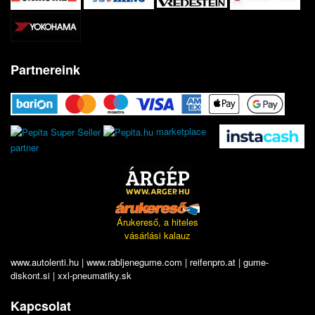
Partnereink
marketplace
partner
Árukereső, a hiteles
vásárlási kalauz
www.autolenti.hu
|
www.rabljenegume.com
|
reifenpro.at
|
gume-
diskont.si
|
xxl-pneumatiky.sk
Kapcsolat