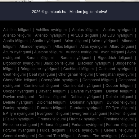
2026 © gumipark.hu - Minden jog fenntartva!
Achilles téligumi
|
Achilles nyárigumi
|
Aeolus téligumi
|
Aeolus nyárigumi
|
Altenzo téligumi
|
Altenzo nyárigumi
|
APLUS téligumi
|
APLUS nyárigumi
|
Apollo téligumi
|
Apollo nyárigumi
|
Arivo téligumi
|
Arivo nyárigumi
|
Atlander
téligumi
|
Atlander nyárigumi
|
Atlas téligumi
|
Atlas nyárigumi
|
Atturo téligumi
|
Atturo nyárigumi
|
Austone téligumi
|
Austone nyárigumi
|
Avon téligumi
|
Avon
nyárigumi
|
Barum téligumi
|
Barum nyárigumi
|
Bfgoodrich téligumi
|
Bfgoodrich nyárigumi
|
Blacklion téligumi
|
Blacklion nyárigumi
|
Bridgestone
téligumi
|
Bridgestone nyárigumi
|
Cachland téligumi
|
Cachland nyárigumi
|
Ceat téligumi
|
Ceat nyárigumi
|
Chengshan téligumi
|
Chengshan nyárigumi
|
ChengShin téligumi
|
ChengShin nyárigumi
|
Compasal téligumi
|
Compasal
nyárigumi
|
Continental téligumi
|
Continental nyárigumi
|
Cooper téligumi
|
Cooper nyárigumi
|
Davanti téligumi
|
Davanti nyárigumi
|
Dayton téligumi
|
Dayton nyárigumi
|
Debica téligumi
|
Debica nyárigumi
|
Delinte téligumi
|
Delinte nyárigumi
|
Diplomat téligumi
|
Diplomat nyárigumi
|
Dunlop téligumi
|
Dunlop nyárigumi
|
Duraturn téligumi
|
Duraturn nyárigumi
|
EP Tyre téligumi
|
EP Tyre nyárigumi
|
Evergreen téligumi
|
Evergreen nyárigumi
|
Falken téligumi
|
Falken nyárigumi
|
Firemax téligumi
|
Firemax nyárigumi
|
Firestone téligumi
|
Firestone nyárigumi
|
Fortuna téligumi
|
Fortuna nyárigumi
|
Fortune téligumi
|
Fortune nyárigumi
|
Fulda téligumi
|
Fulda nyárigumi
|
General téligumi
|
General nyárigumi
|
General Tire téligumi
|
General Tire nyárigumi
|
Gislaved