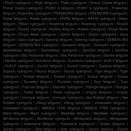
|
Pirelli nyárigumi
|
Platin téligumi
|
Platin nyárigumi
|
Pneus Ovada téligumi
|
Pneus Ovada nyárigumi
|
POINT S téligumi
|
POINT S nyárigumi
|
Powertrac
téligumi
|
Powertrac nyárigumi
|
PREMIORRI téligumi
|
PREMIORRI nyárigumi
|
Radar téligumi
|
Radar nyárigumi
|
RAPID téligumi
|
RAPID nyárigumi
|
Riken
téligumi
|
Riken nyárigumi
|
Roadhog téligumi
|
Roadhog nyárigumi
|
RoadX
téligumi
|
RoadX nyárigumi
|
Rotalla téligumi
|
Rotalla nyárigumi
|
Royal Black
téligumi
|
Royal Black nyárigumi
|
Sailun téligumi
|
Sailun nyárigumi
|
Sava
téligumi
|
Sava nyárigumi
|
Sebring téligumi
|
Sebring nyárigumi
|
SEIBERLING
téligumi
|
SEIBERLING nyárigumi
|
Semperit téligumi
|
Semperit nyárigumi
|
Speedways téligumi
|
Speedways nyárigumi
|
Sportiva téligumi
|
Sportiva
nyárigumi
|
Star Performer téligumi
|
Star Performer nyárigumi
|
Starfire téligumi
|
Starfire nyárigumi
|
Sumitomo téligumi
|
Sumitomo nyárigumi
|
SUN-F téligumi
|
SUN-F nyárigumi
|
Sunfull téligumi
|
Sunfull nyárigumi
|
Superia téligumi
|
Superia nyárigumi
|
Taurus téligumi
|
Taurus nyárigumi
|
Tigar téligumi
|
Tigar
nyárigumi
|
Tomket téligumi
|
Tomket nyárigumi
|
Torque téligumi
|
Torque
nyárigumi
|
Tourador téligumi
|
Tourador nyárigumi
|
Toyo téligumi
|
Toyo
nyárigumi
|
Tracmax téligumi
|
Tracmax nyárigumi
|
Triangle téligumi
|
Triangle
nyárigumi
|
Tristar téligumi
|
Tristar nyárigumi
|
Unigrip téligumi
|
Unigrip
nyárigumi
|
Uniroyal téligumi
|
Uniroyal nyárigumi
|
Vee Rubber téligumi
|
Vee
Rubber nyárigumi
|
Viking téligumi
|
Viking nyárigumi
|
Vredestein téligumi
|
Vredestein nyárigumi
|
WANDA TYRE téligumi
|
WANDA TYRE nyárigumi
|
Wanli téligumi
|
Wanli nyárigumi
|
Westlake téligumi
|
Westlake nyárigumi
|
Windforce téligumi
|
Windforce nyárigumi
|
Windpower téligumi
|
Windpower
nyárigumi
|
Yokohama téligumi
|
Yokohama nyárigumi
|
Zeetex téligumi
|
Zeetex nyárigumi
|
Zeta téligumi
|
Zeta nyárigumi
|
Ziarelli téligumi
|
Ziarelli