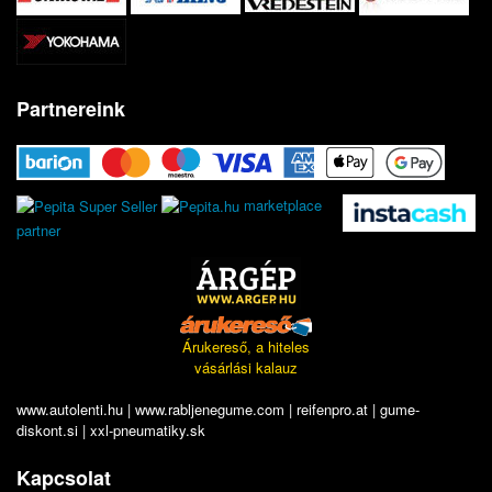
Partnereink
marketplace
partner
Árukereső, a hiteles
vásárlási kalauz
www.autolenti.hu
|
www.rabljenegume.com
|
reifenpro.at
|
gume-
diskont.si
|
xxl-pneumatiky.sk
Kapcsolat