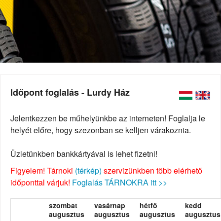
Időpont foglalás - Lurdy Ház
Jelentkezzen be műhelyünkbe az interneten! Foglalja le
helyét előre, hogy szezonban se kelljen várakoznia.
Üzletünkben bankkártyával is lehet fizetni!
Figyelem! Tárnoki
(térkép)
szervizünkben több elérhető
időponttal várjuk!
Foglalás TÁRNOKRA itt >>
szombat
vasárnap
hétfő
kedd
augusztus
augusztus
augusztus
augusztus