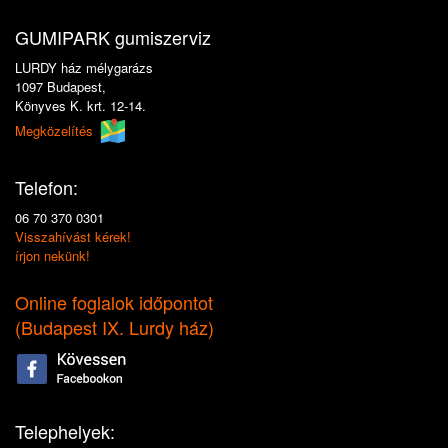
GUMIPARK gumiszerviz
LURDY ház mélygarázs
1097 Budapest,
Könyves K. krt. 12-14.
Megközelítés
Telefon:
06 70 370 0301
Visszahívást kérek!
írjon nekünk!
Online foglalok időpontot
(
Budapest IX. Lurdy ház
)
Telephelyek: