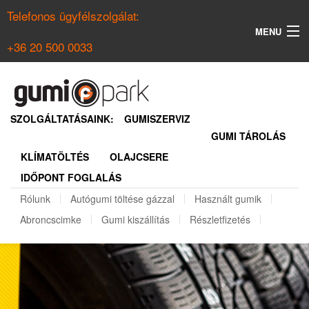
Telefonos ügyfélszolgálat:
MENU
+36 20 500 0033
KERESÉS
NYÁRI GUMI KERESŐ
SZOLGÁLTATÁSAINK:
GUMISZERVIZ
GUMI TÁROLÁS
TÉLI GUMI KERESŐ
KLÍMATÖLTÉS
OLAJCSERE
BELÉPÉS
IDŐPONT FOGLALÁS
REGISZTRÁCIÓ
Rólunk
Autógumi töltése gázzal
Használt gumik
Abroncscimke
Gumi kiszállítás
Részletfizetés