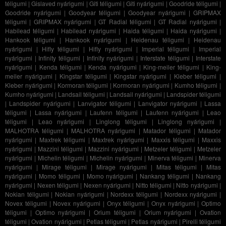
téligumi
|
Gislaved nyárigumi
|
Giti téligumi
|
Giti nyárigumi
|
Goodride téligumi
|
Goodride nyárigumi
|
Goodyear téligumi
|
Goodyear nyárigumi
|
GRIPMAX
téligumi
|
GRIPMAX nyárigumi
|
GT Radial téligumi
|
GT Radial nyárigumi
|
Habilead téligumi
|
Habilead nyárigumi
|
Haida téligumi
|
Haida nyárigumi
|
Hankook téligumi
|
Hankook nyárigumi
|
Heidenau téligumi
|
Heidenau
nyárigumi
|
Hifly téligumi
|
Hifly nyárigumi
|
Imperial téligumi
|
Imperial
nyárigumi
|
Infinity téligumi
|
Infinity nyárigumi
|
Interstate téligumi
|
Interstate
nyárigumi
|
Kenda téligumi
|
Kenda nyárigumi
|
King-meiler téligumi
|
King-
meiler nyárigumi
|
Kingstar téligumi
|
Kingstar nyárigumi
|
Kleber téligumi
|
Kleber nyárigumi
|
Kormoran téligumi
|
Kormoran nyárigumi
|
Kumho téligumi
|
Kumho nyárigumi
|
Landsail téligumi
|
Landsail nyárigumi
|
Landspider téligumi
|
Landspider nyárigumi
|
Lanvigator téligumi
|
Lanvigator nyárigumi
|
Lassa
téligumi
|
Lassa nyárigumi
|
Laufenn téligumi
|
Laufenn nyárigumi
|
Leao
téligumi
|
Leao nyárigumi
|
Linglong téligumi
|
Linglong nyárigumi
|
MALHOTRA téligumi
|
MALHOTRA nyárigumi
|
Matador téligumi
|
Matador
nyárigumi
|
Maxtrek téligumi
|
Maxtrek nyárigumi
|
Maxxis téligumi
|
Maxxis
nyárigumi
|
Mazzini téligumi
|
Mazzini nyárigumi
|
Metzeler téligumi
|
Metzeler
nyárigumi
|
Michelin téligumi
|
Michelin nyárigumi
|
Minerva téligumi
|
Minerva
nyárigumi
|
Mirage téligumi
|
Mirage nyárigumi
|
Mitas téligumi
|
Mitas
nyárigumi
|
Momo téligumi
|
Momo nyárigumi
|
Nankang téligumi
|
Nankang
nyárigumi
|
Nexen téligumi
|
Nexen nyárigumi
|
Nitto téligumi
|
Nitto nyárigumi
|
Nokian téligumi
|
Nokian nyárigumi
|
Nordexx téligumi
|
Nordexx nyárigumi
|
Novex téligumi
|
Novex nyárigumi
|
Onyx téligumi
|
Onyx nyárigumi
|
Optimo
téligumi
|
Optimo nyárigumi
|
Orium téligumi
|
Orium nyárigumi
|
Ovation
téligumi
|
Ovation nyárigumi
|
Petlas téligumi
|
Petlas nyárigumi
|
Pirelli téligumi