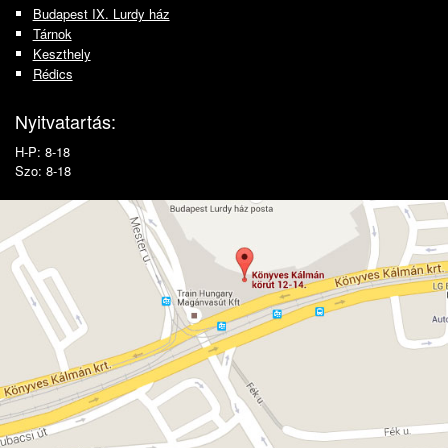
Budapest IX. Lurdy ház
Tárnok
Keszthely
Rédics
Nyitvatartás:
H-P: 8-18
Szo: 8-18