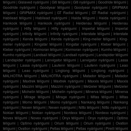
téligumi
|
Gislaved nyárigumi
|
Giti téligumi
|
Giti nyárigumi
|
Goodride téligumi
|
Goodride nyárigumi
|
Goodyear téligumi
|
Goodyear nyárigumi
|
GRIPMAX
téligumi
|
GRIPMAX nyárigumi
|
GT Radial téligumi
|
GT Radial nyárigumi
|
Habilead téligumi
|
Habilead nyárigumi
|
Haida téligumi
|
Haida nyárigumi
|
Hankook téligumi
|
Hankook nyárigumi
|
Heidenau téligumi
|
Heidenau
nyárigumi
|
Hifly téligumi
|
Hifly nyárigumi
|
Imperial téligumi
|
Imperial
nyárigumi
|
Infinity téligumi
|
Infinity nyárigumi
|
Interstate téligumi
|
Interstate
nyárigumi
|
Kenda téligumi
|
Kenda nyárigumi
|
King-meiler téligumi
|
King-
meiler nyárigumi
|
Kingstar téligumi
|
Kingstar nyárigumi
|
Kleber téligumi
|
Kleber nyárigumi
|
Kormoran téligumi
|
Kormoran nyárigumi
|
Kumho téligumi
|
Kumho nyárigumi
|
Landsail téligumi
|
Landsail nyárigumi
|
Landspider téligumi
|
Landspider nyárigumi
|
Lanvigator téligumi
|
Lanvigator nyárigumi
|
Lassa
téligumi
|
Lassa nyárigumi
|
Laufenn téligumi
|
Laufenn nyárigumi
|
Leao
téligumi
|
Leao nyárigumi
|
Linglong téligumi
|
Linglong nyárigumi
|
MALHOTRA téligumi
|
MALHOTRA nyárigumi
|
Matador téligumi
|
Matador
nyárigumi
|
Maxtrek téligumi
|
Maxtrek nyárigumi
|
Maxxis téligumi
|
Maxxis
nyárigumi
|
Mazzini téligumi
|
Mazzini nyárigumi
|
Metzeler téligumi
|
Metzeler
nyárigumi
|
Michelin téligumi
|
Michelin nyárigumi
|
Minerva téligumi
|
Minerva
nyárigumi
|
Mirage téligumi
|
Mirage nyárigumi
|
Mitas téligumi
|
Mitas
nyárigumi
|
Momo téligumi
|
Momo nyárigumi
|
Nankang téligumi
|
Nankang
nyárigumi
|
Nexen téligumi
|
Nexen nyárigumi
|
Nitto téligumi
|
Nitto nyárigumi
|
Nokian téligumi
|
Nokian nyárigumi
|
Nordexx téligumi
|
Nordexx nyárigumi
|
Novex téligumi
|
Novex nyárigumi
|
Onyx téligumi
|
Onyx nyárigumi
|
Optimo
téligumi
|
Optimo nyárigumi
|
Orium téligumi
|
Orium nyárigumi
|
Ovation
téligumi
|
Ovation nyárigumi
|
Petlas téligumi
|
Petlas nyárigumi
|
Pirelli téligumi