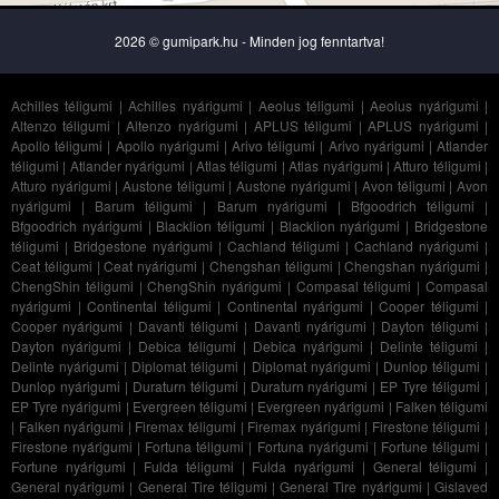
2026 © gumipark.hu - Minden jog fenntartva!
Achilles téligumi
|
Achilles nyárigumi
|
Aeolus téligumi
|
Aeolus nyárigumi
|
Altenzo téligumi
|
Altenzo nyárigumi
|
APLUS téligumi
|
APLUS nyárigumi
|
Apollo téligumi
|
Apollo nyárigumi
|
Arivo téligumi
|
Arivo nyárigumi
|
Atlander
téligumi
|
Atlander nyárigumi
|
Atlas téligumi
|
Atlas nyárigumi
|
Atturo téligumi
|
Atturo nyárigumi
|
Austone téligumi
|
Austone nyárigumi
|
Avon téligumi
|
Avon
nyárigumi
|
Barum téligumi
|
Barum nyárigumi
|
Bfgoodrich téligumi
|
Bfgoodrich nyárigumi
|
Blacklion téligumi
|
Blacklion nyárigumi
|
Bridgestone
téligumi
|
Bridgestone nyárigumi
|
Cachland téligumi
|
Cachland nyárigumi
|
Ceat téligumi
|
Ceat nyárigumi
|
Chengshan téligumi
|
Chengshan nyárigumi
|
ChengShin téligumi
|
ChengShin nyárigumi
|
Compasal téligumi
|
Compasal
nyárigumi
|
Continental téligumi
|
Continental nyárigumi
|
Cooper téligumi
|
Cooper nyárigumi
|
Davanti téligumi
|
Davanti nyárigumi
|
Dayton téligumi
|
Dayton nyárigumi
|
Debica téligumi
|
Debica nyárigumi
|
Delinte téligumi
|
Delinte nyárigumi
|
Diplomat téligumi
|
Diplomat nyárigumi
|
Dunlop téligumi
|
Dunlop nyárigumi
|
Duraturn téligumi
|
Duraturn nyárigumi
|
EP Tyre téligumi
|
EP Tyre nyárigumi
|
Evergreen téligumi
|
Evergreen nyárigumi
|
Falken téligumi
|
Falken nyárigumi
|
Firemax téligumi
|
Firemax nyárigumi
|
Firestone téligumi
|
Firestone nyárigumi
|
Fortuna téligumi
|
Fortuna nyárigumi
|
Fortune téligumi
|
Fortune nyárigumi
|
Fulda téligumi
|
Fulda nyárigumi
|
General téligumi
|
General nyárigumi
|
General Tire téligumi
|
General Tire nyárigumi
|
Gislaved