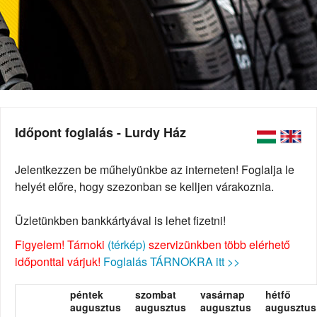
Időpont foglalás - Lurdy Ház
Jelentkezzen be műhelyünkbe az interneten! Foglalja le
helyét előre, hogy szezonban se kelljen várakoznia.
Üzletünkben bankkártyával is lehet fizetni!
Figyelem! Tárnoki
(térkép)
szervizünkben több elérhető
időponttal várjuk!
Foglalás TÁRNOKRA itt >>
péntek
szombat
vasárnap
hétfő
augusztus
augusztus
augusztus
augusztus