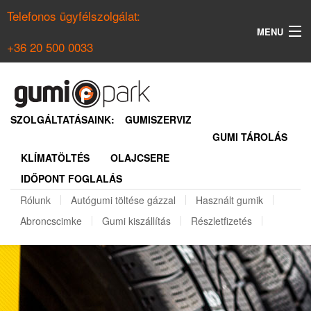
Telefonos ügyfélszolgálat:
MENU
+36 20 500 0033
KERESÉS
NYÁRI GUMI KERESŐ
SZOLGÁLTATÁSAINK:
GUMISZERVIZ
GUMI TÁROLÁS
TÉLI GUMI KERESŐ
KLÍMATÖLTÉS
OLAJCSERE
BELÉPÉS
IDŐPONT FOGLALÁS
REGISZTRÁCIÓ
Rólunk
Autógumi töltése gázzal
Használt gumik
Abroncscimke
Gumi kiszállítás
Részletfizetés