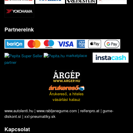
Partnereink
marketplace
partner
Árukereső, a hiteles
vásárlási kalauz
www.autolenti.hu
|
www.rabljenegume.com
|
reifenpro.at
|
gume-
diskont.si
|
xxl-pneumatiky.sk
Kapcsolat