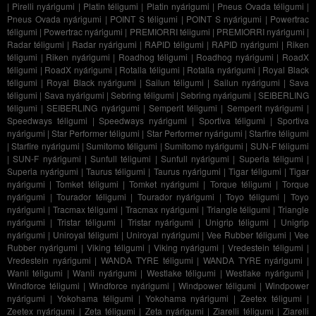
|
Pirelli nyárigumi
|
Platin téligumi
|
Platin nyárigumi
|
Pneus Ovada téligumi
|
Pneus Ovada nyárigumi
|
POINT S téligumi
|
POINT S nyárigumi
|
Powertrac
téligumi
|
Powertrac nyárigumi
|
PREMIORRI téligumi
|
PREMIORRI nyárigumi
|
Radar téligumi
|
Radar nyárigumi
|
RAPID téligumi
|
RAPID nyárigumi
|
Riken
téligumi
|
Riken nyárigumi
|
Roadhog téligumi
|
Roadhog nyárigumi
|
RoadX
téligumi
|
RoadX nyárigumi
|
Rotalla téligumi
|
Rotalla nyárigumi
|
Royal Black
téligumi
|
Royal Black nyárigumi
|
Sailun téligumi
|
Sailun nyárigumi
|
Sava
téligumi
|
Sava nyárigumi
|
Sebring téligumi
|
Sebring nyárigumi
|
SEIBERLING
téligumi
|
SEIBERLING nyárigumi
|
Semperit téligumi
|
Semperit nyárigumi
|
Speedways téligumi
|
Speedways nyárigumi
|
Sportiva téligumi
|
Sportiva
nyárigumi
|
Star Performer téligumi
|
Star Performer nyárigumi
|
Starfire téligumi
|
Starfire nyárigumi
|
Sumitomo téligumi
|
Sumitomo nyárigumi
|
SUN-F téligumi
|
SUN-F nyárigumi
|
Sunfull téligumi
|
Sunfull nyárigumi
|
Superia téligumi
|
Superia nyárigumi
|
Taurus téligumi
|
Taurus nyárigumi
|
Tigar téligumi
|
Tigar
nyárigumi
|
Tomket téligumi
|
Tomket nyárigumi
|
Torque téligumi
|
Torque
nyárigumi
|
Tourador téligumi
|
Tourador nyárigumi
|
Toyo téligumi
|
Toyo
nyárigumi
|
Tracmax téligumi
|
Tracmax nyárigumi
|
Triangle téligumi
|
Triangle
nyárigumi
|
Tristar téligumi
|
Tristar nyárigumi
|
Unigrip téligumi
|
Unigrip
nyárigumi
|
Uniroyal téligumi
|
Uniroyal nyárigumi
|
Vee Rubber téligumi
|
Vee
Rubber nyárigumi
|
Viking téligumi
|
Viking nyárigumi
|
Vredestein téligumi
|
Vredestein nyárigumi
|
WANDA TYRE téligumi
|
WANDA TYRE nyárigumi
|
Wanli téligumi
|
Wanli nyárigumi
|
Westlake téligumi
|
Westlake nyárigumi
|
Windforce téligumi
|
Windforce nyárigumi
|
Windpower téligumi
|
Windpower
nyárigumi
|
Yokohama téligumi
|
Yokohama nyárigumi
|
Zeetex téligumi
|
Zeetex nyárigumi
|
Zeta téligumi
|
Zeta nyárigumi
|
Ziarelli téligumi
|
Ziarelli