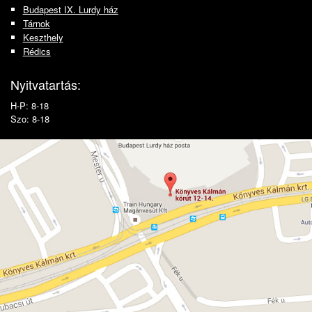
Budapest IX. Lurdy ház
Tárnok
Keszthely
Rédics
Nyitvatartás:
H-P: 8-18
Szo: 8-18