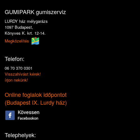
GUMIPARK gumiszerviz
LURDY ház mélygarázs
1097 Budapest,
Könyves K. krt. 12-14.
Megközelítés
Telefon:
06 70 370 0301
Visszahívást kérek!
írjon nekünk!
Online foglalok időpontot
(
Budapest IX. Lurdy ház
)
Telephelyek: