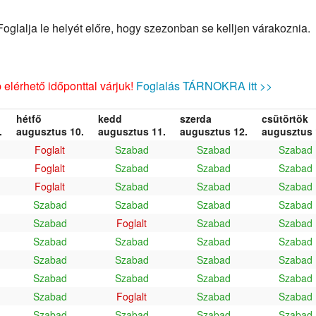
glalja le helyét előre, hogy szezonban se kelljen várakoznia.
elérhető időponttal várjuk!
Foglalás TÁRNOKRA itt >>
hétfő
kedd
szerda
csütörtök
.
augusztus 10.
augusztus 11.
augusztus 12.
augusztus 
Foglalt
Szabad
Szabad
Szabad
Foglalt
Szabad
Szabad
Szabad
Foglalt
Szabad
Szabad
Szabad
Szabad
Szabad
Szabad
Szabad
Szabad
Foglalt
Szabad
Szabad
Szabad
Szabad
Szabad
Szabad
Szabad
Szabad
Szabad
Szabad
Szabad
Szabad
Szabad
Szabad
Szabad
Foglalt
Szabad
Szabad
Szabad
Szabad
Szabad
Szabad