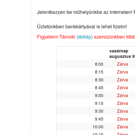
Jelentkezzen be műhelyünkbe az interneten! Fo
Üzletünkben bankkártyával is lehet fizetni!
Figyelem! Tárnoki
(térkép)
szervizünkben több 
vasárnap
augusztus 9
8:00
Zárva
8:15
Zárva
8:30
Zárva
8:45
Zárva
9:00
Zárva
9:15
Zárva
9:30
Zárva
9:45
Zárva
10:00
Zárva
10:15
Zárva