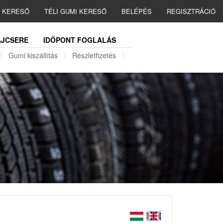
I KERESŐ
TÉLI GUMI KERESŐ
BELÉPÉS
REGISZTRÁCIÓ
JCSERE
IDŐPONT FOGLALÁS
Gumi kiszállítás
Részletfizetés