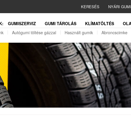
KERESÉS
NYÁRI GUM
K:
GUMISZERVIZ
GUMI TÁROLÁS
KLÍMATÖLTÉS
OLA
nk
Autógumi töltése gázzal
Használt gumik
Abroncscimke