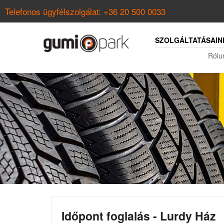
Telefonos ügyfélszolgálat:
+36 20 500 0033
SZOLGÁLTATÁSAIN
Rólu
Időpont foglalás - Lurdy Ház