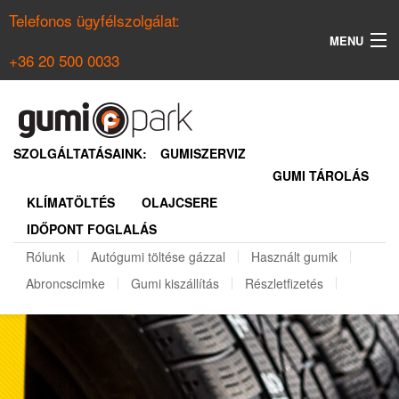
Telefonos ügyfélszolgálat:
MENU
+36 20 500 0033
KERESÉS
NYÁRI GUMI KERESŐ
SZOLGÁLTATÁSAINK:
GUMISZERVIZ
GUMI TÁROLÁS
TÉLI GUMI KERESŐ
KLÍMATÖLTÉS
OLAJCSERE
BELÉPÉS
IDŐPONT FOGLALÁS
REGISZTRÁCIÓ
Rólunk
Autógumi töltése gázzal
Használt gumik
Abroncscimke
Gumi kiszállítás
Részletfizetés