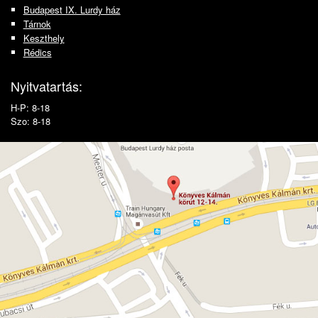
Budapest IX. Lurdy ház
Tárnok
Keszthely
Rédics
Nyitvatartás:
H-P: 8-18
Szo: 8-18