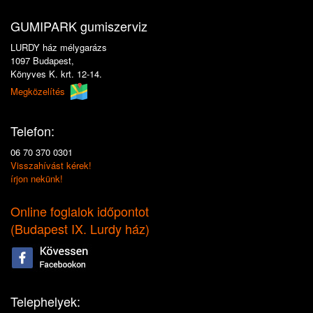
GUMIPARK gumiszerviz
LURDY ház mélygarázs
1097 Budapest,
Könyves K. krt. 12-14.
Megközelítés
Telefon:
06 70 370 0301
Visszahívást kérek!
írjon nekünk!
Online foglalok időpontot
(
Budapest IX. Lurdy ház
)
Telephelyek: