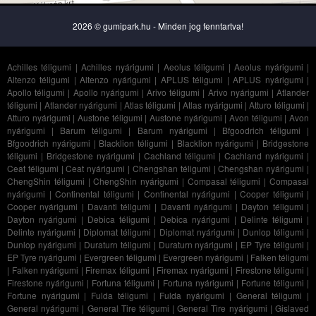
2026 © gumipark.hu - Minden jog fenntartva!
Achilles téligumi
|
Achilles nyárigumi
|
Aeolus téligumi
|
Aeolus nyárigumi
|
Altenzo téligumi
|
Altenzo nyárigumi
|
APLUS téligumi
|
APLUS nyárigumi
|
Apollo téligumi
|
Apollo nyárigumi
|
Arivo téligumi
|
Arivo nyárigumi
|
Atlander
téligumi
|
Atlander nyárigumi
|
Atlas téligumi
|
Atlas nyárigumi
|
Atturo téligumi
|
Atturo nyárigumi
|
Austone téligumi
|
Austone nyárigumi
|
Avon téligumi
|
Avon
nyárigumi
|
Barum téligumi
|
Barum nyárigumi
|
Bfgoodrich téligumi
|
Bfgoodrich nyárigumi
|
Blacklion téligumi
|
Blacklion nyárigumi
|
Bridgestone
téligumi
|
Bridgestone nyárigumi
|
Cachland téligumi
|
Cachland nyárigumi
|
Ceat téligumi
|
Ceat nyárigumi
|
Chengshan téligumi
|
Chengshan nyárigumi
|
ChengShin téligumi
|
ChengShin nyárigumi
|
Compasal téligumi
|
Compasal
nyárigumi
|
Continental téligumi
|
Continental nyárigumi
|
Cooper téligumi
|
Cooper nyárigumi
|
Davanti téligumi
|
Davanti nyárigumi
|
Dayton téligumi
|
Dayton nyárigumi
|
Debica téligumi
|
Debica nyárigumi
|
Delinte téligumi
|
Delinte nyárigumi
|
Diplomat téligumi
|
Diplomat nyárigumi
|
Dunlop téligumi
|
Dunlop nyárigumi
|
Duraturn téligumi
|
Duraturn nyárigumi
|
EP Tyre téligumi
|
EP Tyre nyárigumi
|
Evergreen téligumi
|
Evergreen nyárigumi
|
Falken téligumi
|
Falken nyárigumi
|
Firemax téligumi
|
Firemax nyárigumi
|
Firestone téligumi
|
Firestone nyárigumi
|
Fortuna téligumi
|
Fortuna nyárigumi
|
Fortune téligumi
|
Fortune nyárigumi
|
Fulda téligumi
|
Fulda nyárigumi
|
General téligumi
|
General nyárigumi
|
General Tire téligumi
|
General Tire nyárigumi
|
Gislaved