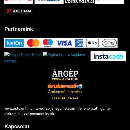
Partnereink
marketplace
partner
Árukereső, a hiteles
vásárlási kalauz
www.autolenti.hu
|
www.rabljenegume.com
|
reifenpro.at
|
gume-
diskont.si
|
xxl-pneumatiky.sk
Kapcsolat