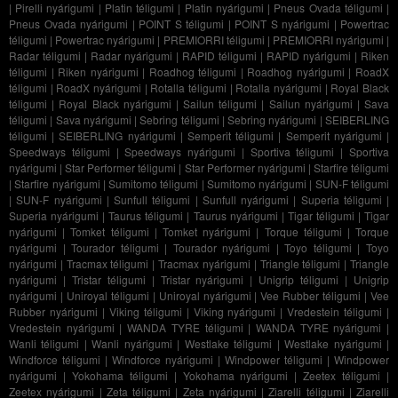
|
Pirelli nyárigumi
|
Platin téligumi
|
Platin nyárigumi
|
Pneus Ovada téligumi
|
Pneus Ovada nyárigumi
|
POINT S téligumi
|
POINT S nyárigumi
|
Powertrac
téligumi
|
Powertrac nyárigumi
|
PREMIORRI téligumi
|
PREMIORRI nyárigumi
|
Radar téligumi
|
Radar nyárigumi
|
RAPID téligumi
|
RAPID nyárigumi
|
Riken
téligumi
|
Riken nyárigumi
|
Roadhog téligumi
|
Roadhog nyárigumi
|
RoadX
téligumi
|
RoadX nyárigumi
|
Rotalla téligumi
|
Rotalla nyárigumi
|
Royal Black
téligumi
|
Royal Black nyárigumi
|
Sailun téligumi
|
Sailun nyárigumi
|
Sava
téligumi
|
Sava nyárigumi
|
Sebring téligumi
|
Sebring nyárigumi
|
SEIBERLING
téligumi
|
SEIBERLING nyárigumi
|
Semperit téligumi
|
Semperit nyárigumi
|
Speedways téligumi
|
Speedways nyárigumi
|
Sportiva téligumi
|
Sportiva
nyárigumi
|
Star Performer téligumi
|
Star Performer nyárigumi
|
Starfire téligumi
|
Starfire nyárigumi
|
Sumitomo téligumi
|
Sumitomo nyárigumi
|
SUN-F téligumi
|
SUN-F nyárigumi
|
Sunfull téligumi
|
Sunfull nyárigumi
|
Superia téligumi
|
Superia nyárigumi
|
Taurus téligumi
|
Taurus nyárigumi
|
Tigar téligumi
|
Tigar
nyárigumi
|
Tomket téligumi
|
Tomket nyárigumi
|
Torque téligumi
|
Torque
nyárigumi
|
Tourador téligumi
|
Tourador nyárigumi
|
Toyo téligumi
|
Toyo
nyárigumi
|
Tracmax téligumi
|
Tracmax nyárigumi
|
Triangle téligumi
|
Triangle
nyárigumi
|
Tristar téligumi
|
Tristar nyárigumi
|
Unigrip téligumi
|
Unigrip
nyárigumi
|
Uniroyal téligumi
|
Uniroyal nyárigumi
|
Vee Rubber téligumi
|
Vee
Rubber nyárigumi
|
Viking téligumi
|
Viking nyárigumi
|
Vredestein téligumi
|
Vredestein nyárigumi
|
WANDA TYRE téligumi
|
WANDA TYRE nyárigumi
|
Wanli téligumi
|
Wanli nyárigumi
|
Westlake téligumi
|
Westlake nyárigumi
|
Windforce téligumi
|
Windforce nyárigumi
|
Windpower téligumi
|
Windpower
nyárigumi
|
Yokohama téligumi
|
Yokohama nyárigumi
|
Zeetex téligumi
|
Zeetex nyárigumi
|
Zeta téligumi
|
Zeta nyárigumi
|
Ziarelli téligumi
|
Ziarelli