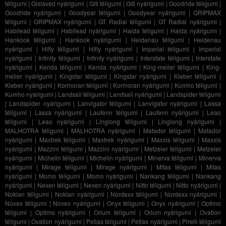
téligumi
|
Gislaved nyárigumi
|
Giti téligumi
|
Giti nyárigumi
|
Goodride téligumi
|
Goodride nyárigumi
|
Goodyear téligumi
|
Goodyear nyárigumi
|
GRIPMAX
téligumi
|
GRIPMAX nyárigumi
|
GT Radial téligumi
|
GT Radial nyárigumi
|
Habilead téligumi
|
Habilead nyárigumi
|
Haida téligumi
|
Haida nyárigumi
|
Hankook téligumi
|
Hankook nyárigumi
|
Heidenau téligumi
|
Heidenau
nyárigumi
|
Hifly téligumi
|
Hifly nyárigumi
|
Imperial téligumi
|
Imperial
nyárigumi
|
Infinity téligumi
|
Infinity nyárigumi
|
Interstate téligumi
|
Interstate
nyárigumi
|
Kenda téligumi
|
Kenda nyárigumi
|
King-meiler téligumi
|
King-
meiler nyárigumi
|
Kingstar téligumi
|
Kingstar nyárigumi
|
Kleber téligumi
|
Kleber nyárigumi
|
Kormoran téligumi
|
Kormoran nyárigumi
|
Kumho téligumi
|
Kumho nyárigumi
|
Landsail téligumi
|
Landsail nyárigumi
|
Landspider téligumi
|
Landspider nyárigumi
|
Lanvigator téligumi
|
Lanvigator nyárigumi
|
Lassa
téligumi
|
Lassa nyárigumi
|
Laufenn téligumi
|
Laufenn nyárigumi
|
Leao
téligumi
|
Leao nyárigumi
|
Linglong téligumi
|
Linglong nyárigumi
|
MALHOTRA téligumi
|
MALHOTRA nyárigumi
|
Matador téligumi
|
Matador
nyárigumi
|
Maxtrek téligumi
|
Maxtrek nyárigumi
|
Maxxis téligumi
|
Maxxis
nyárigumi
|
Mazzini téligumi
|
Mazzini nyárigumi
|
Metzeler téligumi
|
Metzeler
nyárigumi
|
Michelin téligumi
|
Michelin nyárigumi
|
Minerva téligumi
|
Minerva
nyárigumi
|
Mirage téligumi
|
Mirage nyárigumi
|
Mitas téligumi
|
Mitas
nyárigumi
|
Momo téligumi
|
Momo nyárigumi
|
Nankang téligumi
|
Nankang
nyárigumi
|
Nexen téligumi
|
Nexen nyárigumi
|
Nitto téligumi
|
Nitto nyárigumi
|
Nokian téligumi
|
Nokian nyárigumi
|
Nordexx téligumi
|
Nordexx nyárigumi
|
Novex téligumi
|
Novex nyárigumi
|
Onyx téligumi
|
Onyx nyárigumi
|
Optimo
téligumi
|
Optimo nyárigumi
|
Orium téligumi
|
Orium nyárigumi
|
Ovation
téligumi
|
Ovation nyárigumi
|
Petlas téligumi
|
Petlas nyárigumi
|
Pirelli téligumi