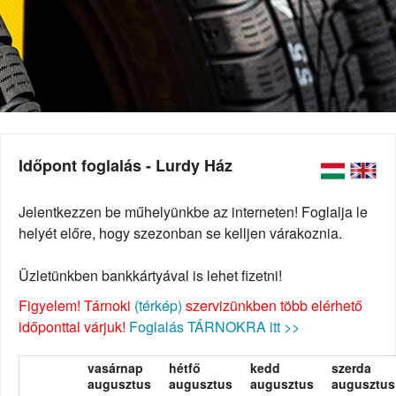
Időpont foglalás - Lurdy Ház
Jelentkezzen be műhelyünkbe az interneten! Foglalja le
helyét előre, hogy szezonban se kelljen várakoznia.
Üzletünkben bankkártyával is lehet fizetni!
Figyelem! Tárnoki
(térkép)
szervizünkben több elérhető
időponttal várjuk!
Foglalás TÁRNOKRA itt >>
vasárnap
hétfő
kedd
szerda
augusztus
augusztus
augusztus
augusztus