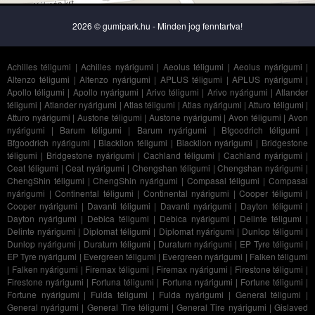
2026 © gumipark.hu - Minden jog fenntartva!
Achilles téligumi
|
Achilles nyárigumi
|
Aeolus téligumi
|
Aeolus nyárigumi
|
Altenzo téligumi
|
Altenzo nyárigumi
|
APLUS téligumi
|
APLUS nyárigumi
|
Apollo téligumi
|
Apollo nyárigumi
|
Arivo téligumi
|
Arivo nyárigumi
|
Atlander
téligumi
|
Atlander nyárigumi
|
Atlas téligumi
|
Atlas nyárigumi
|
Atturo téligumi
|
Atturo nyárigumi
|
Austone téligumi
|
Austone nyárigumi
|
Avon téligumi
|
Avon
nyárigumi
|
Barum téligumi
|
Barum nyárigumi
|
Bfgoodrich téligumi
|
Bfgoodrich nyárigumi
|
Blacklion téligumi
|
Blacklion nyárigumi
|
Bridgestone
téligumi
|
Bridgestone nyárigumi
|
Cachland téligumi
|
Cachland nyárigumi
|
Ceat téligumi
|
Ceat nyárigumi
|
Chengshan téligumi
|
Chengshan nyárigumi
|
ChengShin téligumi
|
ChengShin nyárigumi
|
Compasal téligumi
|
Compasal
nyárigumi
|
Continental téligumi
|
Continental nyárigumi
|
Cooper téligumi
|
Cooper nyárigumi
|
Davanti téligumi
|
Davanti nyárigumi
|
Dayton téligumi
|
Dayton nyárigumi
|
Debica téligumi
|
Debica nyárigumi
|
Delinte téligumi
|
Delinte nyárigumi
|
Diplomat téligumi
|
Diplomat nyárigumi
|
Dunlop téligumi
|
Dunlop nyárigumi
|
Duraturn téligumi
|
Duraturn nyárigumi
|
EP Tyre téligumi
|
EP Tyre nyárigumi
|
Evergreen téligumi
|
Evergreen nyárigumi
|
Falken téligumi
|
Falken nyárigumi
|
Firemax téligumi
|
Firemax nyárigumi
|
Firestone téligumi
|
Firestone nyárigumi
|
Fortuna téligumi
|
Fortuna nyárigumi
|
Fortune téligumi
|
Fortune nyárigumi
|
Fulda téligumi
|
Fulda nyárigumi
|
General téligumi
|
General nyárigumi
|
General Tire téligumi
|
General Tire nyárigumi
|
Gislaved