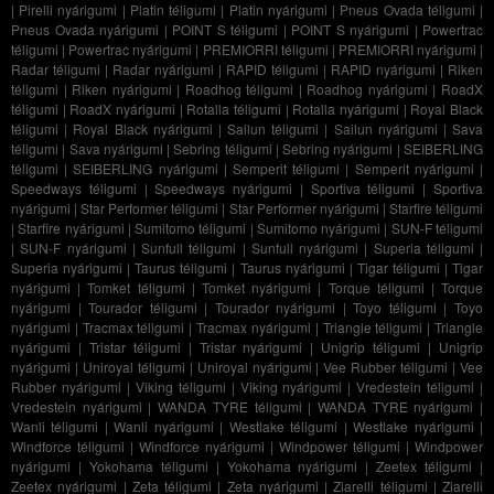
|
Pirelli nyárigumi
|
Platin téligumi
|
Platin nyárigumi
|
Pneus Ovada téligumi
|
Pneus Ovada nyárigumi
|
POINT S téligumi
|
POINT S nyárigumi
|
Powertrac
téligumi
|
Powertrac nyárigumi
|
PREMIORRI téligumi
|
PREMIORRI nyárigumi
|
Radar téligumi
|
Radar nyárigumi
|
RAPID téligumi
|
RAPID nyárigumi
|
Riken
téligumi
|
Riken nyárigumi
|
Roadhog téligumi
|
Roadhog nyárigumi
|
RoadX
téligumi
|
RoadX nyárigumi
|
Rotalla téligumi
|
Rotalla nyárigumi
|
Royal Black
téligumi
|
Royal Black nyárigumi
|
Sailun téligumi
|
Sailun nyárigumi
|
Sava
téligumi
|
Sava nyárigumi
|
Sebring téligumi
|
Sebring nyárigumi
|
SEIBERLING
téligumi
|
SEIBERLING nyárigumi
|
Semperit téligumi
|
Semperit nyárigumi
|
Speedways téligumi
|
Speedways nyárigumi
|
Sportiva téligumi
|
Sportiva
nyárigumi
|
Star Performer téligumi
|
Star Performer nyárigumi
|
Starfire téligumi
|
Starfire nyárigumi
|
Sumitomo téligumi
|
Sumitomo nyárigumi
|
SUN-F téligumi
|
SUN-F nyárigumi
|
Sunfull téligumi
|
Sunfull nyárigumi
|
Superia téligumi
|
Superia nyárigumi
|
Taurus téligumi
|
Taurus nyárigumi
|
Tigar téligumi
|
Tigar
nyárigumi
|
Tomket téligumi
|
Tomket nyárigumi
|
Torque téligumi
|
Torque
nyárigumi
|
Tourador téligumi
|
Tourador nyárigumi
|
Toyo téligumi
|
Toyo
nyárigumi
|
Tracmax téligumi
|
Tracmax nyárigumi
|
Triangle téligumi
|
Triangle
nyárigumi
|
Tristar téligumi
|
Tristar nyárigumi
|
Unigrip téligumi
|
Unigrip
nyárigumi
|
Uniroyal téligumi
|
Uniroyal nyárigumi
|
Vee Rubber téligumi
|
Vee
Rubber nyárigumi
|
Viking téligumi
|
Viking nyárigumi
|
Vredestein téligumi
|
Vredestein nyárigumi
|
WANDA TYRE téligumi
|
WANDA TYRE nyárigumi
|
Wanli téligumi
|
Wanli nyárigumi
|
Westlake téligumi
|
Westlake nyárigumi
|
Windforce téligumi
|
Windforce nyárigumi
|
Windpower téligumi
|
Windpower
nyárigumi
|
Yokohama téligumi
|
Yokohama nyárigumi
|
Zeetex téligumi
|
Zeetex nyárigumi
|
Zeta téligumi
|
Zeta nyárigumi
|
Ziarelli téligumi
|
Ziarelli