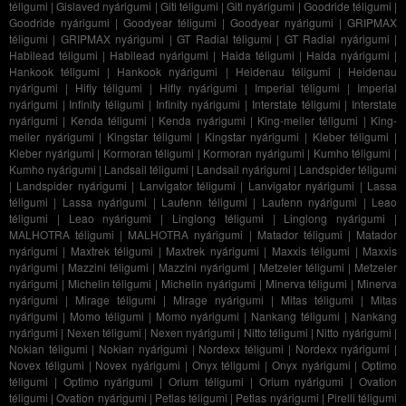
téligumi
|
Gislaved nyárigumi
|
Giti téligumi
|
Giti nyárigumi
|
Goodride téligumi
|
Goodride nyárigumi
|
Goodyear téligumi
|
Goodyear nyárigumi
|
GRIPMAX
téligumi
|
GRIPMAX nyárigumi
|
GT Radial téligumi
|
GT Radial nyárigumi
|
Habilead téligumi
|
Habilead nyárigumi
|
Haida téligumi
|
Haida nyárigumi
|
Hankook téligumi
|
Hankook nyárigumi
|
Heidenau téligumi
|
Heidenau
nyárigumi
|
Hifly téligumi
|
Hifly nyárigumi
|
Imperial téligumi
|
Imperial
nyárigumi
|
Infinity téligumi
|
Infinity nyárigumi
|
Interstate téligumi
|
Interstate
nyárigumi
|
Kenda téligumi
|
Kenda nyárigumi
|
King-meiler téligumi
|
King-
meiler nyárigumi
|
Kingstar téligumi
|
Kingstar nyárigumi
|
Kleber téligumi
|
Kleber nyárigumi
|
Kormoran téligumi
|
Kormoran nyárigumi
|
Kumho téligumi
|
Kumho nyárigumi
|
Landsail téligumi
|
Landsail nyárigumi
|
Landspider téligumi
|
Landspider nyárigumi
|
Lanvigator téligumi
|
Lanvigator nyárigumi
|
Lassa
téligumi
|
Lassa nyárigumi
|
Laufenn téligumi
|
Laufenn nyárigumi
|
Leao
téligumi
|
Leao nyárigumi
|
Linglong téligumi
|
Linglong nyárigumi
|
MALHOTRA téligumi
|
MALHOTRA nyárigumi
|
Matador téligumi
|
Matador
nyárigumi
|
Maxtrek téligumi
|
Maxtrek nyárigumi
|
Maxxis téligumi
|
Maxxis
nyárigumi
|
Mazzini téligumi
|
Mazzini nyárigumi
|
Metzeler téligumi
|
Metzeler
nyárigumi
|
Michelin téligumi
|
Michelin nyárigumi
|
Minerva téligumi
|
Minerva
nyárigumi
|
Mirage téligumi
|
Mirage nyárigumi
|
Mitas téligumi
|
Mitas
nyárigumi
|
Momo téligumi
|
Momo nyárigumi
|
Nankang téligumi
|
Nankang
nyárigumi
|
Nexen téligumi
|
Nexen nyárigumi
|
Nitto téligumi
|
Nitto nyárigumi
|
Nokian téligumi
|
Nokian nyárigumi
|
Nordexx téligumi
|
Nordexx nyárigumi
|
Novex téligumi
|
Novex nyárigumi
|
Onyx téligumi
|
Onyx nyárigumi
|
Optimo
téligumi
|
Optimo nyárigumi
|
Orium téligumi
|
Orium nyárigumi
|
Ovation
téligumi
|
Ovation nyárigumi
|
Petlas téligumi
|
Petlas nyárigumi
|
Pirelli téligumi