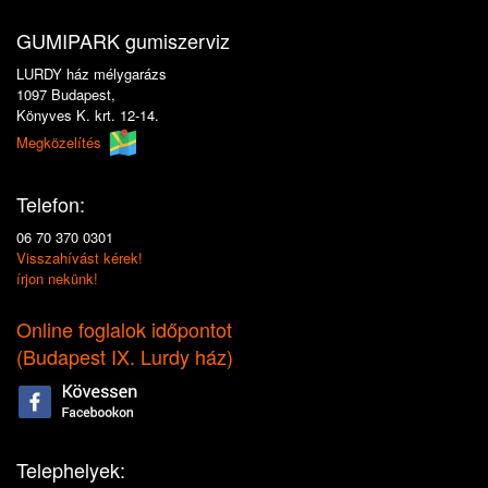
GUMIPARK gumiszerviz
LURDY ház mélygarázs
1097 Budapest,
Könyves K. krt. 12-14.
Megközelítés
Telefon:
06 70 370 0301
Visszahívást kérek!
írjon nekünk!
Online foglalok időpontot
(
Budapest IX. Lurdy ház
)
Telephelyek: