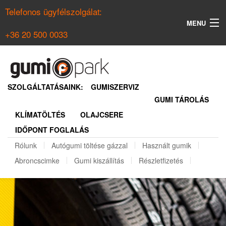
Telefonos ügyfélszolgálat:
MENU
+36 20 500 0033
KERESÉS
NYÁRI GUMI KERESŐ
SZOLGÁLTATÁSAINK:
GUMISZERVIZ
GUMI TÁROLÁS
TÉLI GUMI KERESŐ
KLÍMATÖLTÉS
OLAJCSERE
BELÉPÉS
IDŐPONT FOGLALÁS
REGISZTRÁCIÓ
Rólunk
Autógumi töltése gázzal
Használt gumik
Abroncscimke
Gumi kiszállítás
Részletfizetés