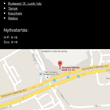
Budapest IX. Lurdy ház
Tárnok
Keszthely
Rédics
Nyitvatartás:
H-P: 8-18
Szo: 8-18