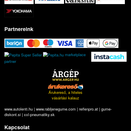
Partnereink
marketplace
partner
Árukereső, a hiteles
vásárlási kalauz
www.autolenti.hu
|
www.rabljenegume.com
|
reifenpro.at
|
gume-
diskont.si
|
xxl-pneumatiky.sk
Kapcsolat