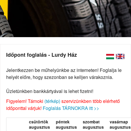
Időpont foglalás - Lurdy Ház
Jelentkezzen be műhelyünkbe az interneten! Foglalja le
helyét előre, hogy szezonban se kelljen várakoznia.
Üzletünkben bankkártyával is lehet fizetni!
Figyelem! Tárnoki
(térkép)
szervizünkben több elérhető
időponttal várjuk!
Foglalás TÁRNOKRA itt >>
csütörtök
péntek
szombat
vasárnap
augusztus
augusztus
augusztus
augusztus