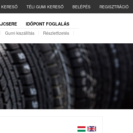
I KERESŐ
TÉLI GUMI KERESŐ
BELÉPÉS
REGISZTRÁCIÓ
JCSERE
IDŐPONT FOGLALÁS
Gumi kiszállítás
Részletfizetés