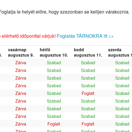
glalja le helyét előre, hogy szezonban se kelljen várakoznia.
elérhető időponttal várjuk!
Foglalás TÁRNOKRA itt >>
vasárnap
hétfő
kedd
szerda
.
augusztus 9.
augusztus 10.
augusztus 11.
augusztus 1
Zárva
Szabad
Szabad
Szabad
Zárva
Szabad
Szabad
Szabad
Zárva
Szabad
Szabad
Szabad
Zárva
Szabad
Szabad
Szabad
Zárva
Szabad
Foglalt
Szabad
Zárva
Szabad
Szabad
Szabad
Zárva
Szabad
Szabad
Szabad
Zárva
Szabad
Szabad
Szabad
Zárva
Foglalt
Foglalt
Szabad
Zárva
Szabad
Szabad
Szabad