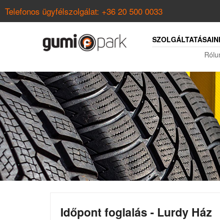
Telefonos ügyfélszolgálat:
+36 20 500 0033
SZOLGÁLTATÁSAIN
Rólu
Időpont foglalás - Lurdy Ház