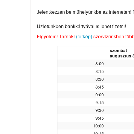
Jelentkezzen be műhelyünkbe az interneten! Fo
Üzletünkben bankkártyával is lehet fizetni!
Figyelem! Tárnoki
(térkép)
szervizünkben több 
szombat
augusztus 8
8:00
8:15
8:30
8:45
9:00
9:15
9:30
9:45
10:00
10:15