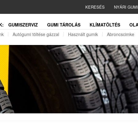
KERESÉS
NYÁRI GUM
K:
GUMISZERVIZ
GUMI TÁROLÁS
KLÍMATÖLTÉS
OLA
nk
Autógumi töltése gázzal
Használt gumik
Abroncscimke