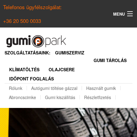
Telefonos ügyfélszolgálat:
MENU
+36 20 500 0033
KERESÉS
NYÁRI GUMI KERESŐ
SZOLGÁLTATÁSAINK:
GUMISZERVIZ
GUMI TÁROLÁS
TÉLI GUMI KERESŐ
KLÍMATÖLTÉS
OLAJCSERE
BELÉPÉS
IDŐPONT FOGLALÁS
REGISZTRÁCIÓ
Rólunk
Autógumi töltése gázzal
Használt gumik
Abroncscimke
Gumi kiszállítás
Részletfizetés