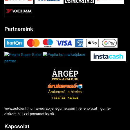
Partnereink
marketplace
partner
Árukereső, a hiteles
vásárlási kalauz
www.autolenti.hu
|
www.rabljenegume.com
|
reifenpro.at
|
gume-
diskont.si
|
xxl-pneumatiky.sk
Kapcsolat