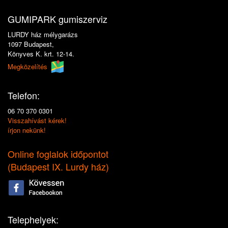
GUMIPARK gumiszerviz
LURDY ház mélygarázs
1097 Budapest,
Könyves K. krt. 12-14.
Megközelítés
Telefon:
06 70 370 0301
Visszahívást kérek!
írjon nekünk!
Online foglalok időpontot
(
Budapest IX. Lurdy ház
)
Telephelyek: