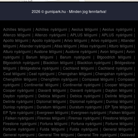
2026 © gumipark.hu - Minden jog fenntartva!
Achilles téligumi
|
Achilles nyárigumi
|
Aeolus téligumi
|
Aeolus nyárigumi
|
Altenzo téligumi
|
Altenzo nyárigumi
|
APLUS téligumi
|
APLUS nyárigumi
|
Apollo téligumi
|
Apollo nyárigumi
|
Arivo téligumi
|
Arivo nyárigumi
|
Atlander
téligumi
|
Atlander nyárigumi
|
Atlas téligumi
|
Atlas nyárigumi
|
Atturo téligumi
|
Atturo nyárigumi
|
Austone téligumi
|
Austone nyárigumi
|
Avon téligumi
|
Avon
nyárigumi
|
Barum téligumi
|
Barum nyárigumi
|
Bfgoodrich téligumi
|
Bfgoodrich nyárigumi
|
Blacklion téligumi
|
Blacklion nyárigumi
|
Bridgestone
téligumi
|
Bridgestone nyárigumi
|
Cachland téligumi
|
Cachland nyárigumi
|
Ceat téligumi
|
Ceat nyárigumi
|
Chengshan téligumi
|
Chengshan nyárigumi
|
ChengShin téligumi
|
ChengShin nyárigumi
|
Compasal téligumi
|
Compasal
nyárigumi
|
Continental téligumi
|
Continental nyárigumi
|
Cooper téligumi
|
Cooper nyárigumi
|
Davanti téligumi
|
Davanti nyárigumi
|
Dayton téligumi
|
Dayton nyárigumi
|
Debica téligumi
|
Debica nyárigumi
|
Delinte téligumi
|
Delinte nyárigumi
|
Diplomat téligumi
|
Diplomat nyárigumi
|
Dunlop téligumi
|
Dunlop nyárigumi
|
Duraturn téligumi
|
Duraturn nyárigumi
|
EP Tyre téligumi
|
EP Tyre nyárigumi
|
Evergreen téligumi
|
Evergreen nyárigumi
|
Falken téligumi
|
Falken nyárigumi
|
Firemax téligumi
|
Firemax nyárigumi
|
Firestone téligumi
|
Firestone nyárigumi
|
Fortuna téligumi
|
Fortuna nyárigumi
|
Fortune téligumi
|
Fortune nyárigumi
|
Fulda téligumi
|
Fulda nyárigumi
|
General téligumi
|
General nyárigumi
|
General Tire téligumi
|
General Tire nyárigumi
|
Gislaved