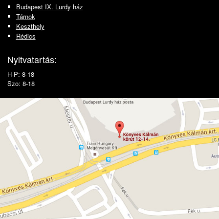
Budapest IX. Lurdy ház
Tárnok
Keszthely
Rédics
Nyitvatartás:
H-P: 8-18
Szo: 8-18