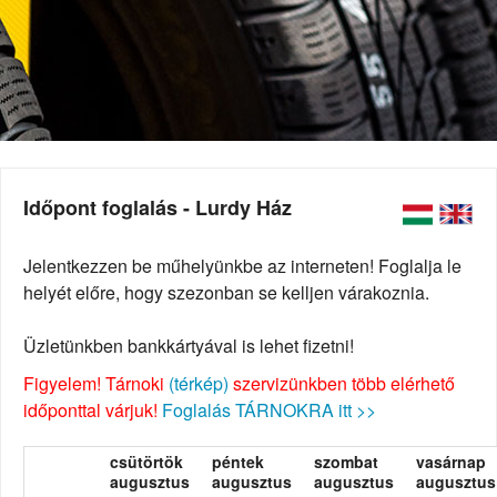
Időpont foglalás - Lurdy Ház
Jelentkezzen be műhelyünkbe az interneten! Foglalja le
helyét előre, hogy szezonban se kelljen várakoznia.
Üzletünkben bankkártyával is lehet fizetni!
Figyelem! Tárnoki
(térkép)
szervizünkben több elérhető
időponttal várjuk!
Foglalás TÁRNOKRA itt >>
csütörtök
péntek
szombat
vasárnap
augusztus
augusztus
augusztus
augusztus