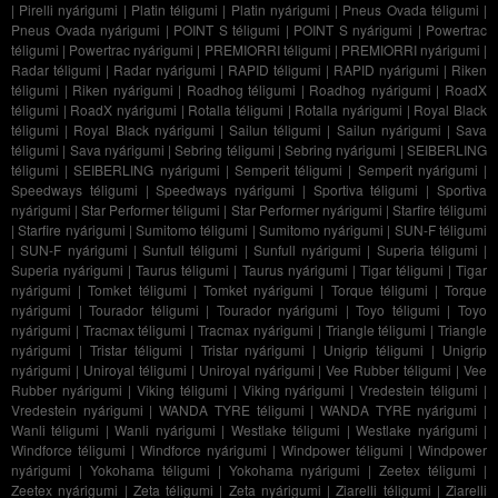
|
Pirelli nyárigumi
|
Platin téligumi
|
Platin nyárigumi
|
Pneus Ovada téligumi
|
Pneus Ovada nyárigumi
|
POINT S téligumi
|
POINT S nyárigumi
|
Powertrac
téligumi
|
Powertrac nyárigumi
|
PREMIORRI téligumi
|
PREMIORRI nyárigumi
|
Radar téligumi
|
Radar nyárigumi
|
RAPID téligumi
|
RAPID nyárigumi
|
Riken
téligumi
|
Riken nyárigumi
|
Roadhog téligumi
|
Roadhog nyárigumi
|
RoadX
téligumi
|
RoadX nyárigumi
|
Rotalla téligumi
|
Rotalla nyárigumi
|
Royal Black
téligumi
|
Royal Black nyárigumi
|
Sailun téligumi
|
Sailun nyárigumi
|
Sava
téligumi
|
Sava nyárigumi
|
Sebring téligumi
|
Sebring nyárigumi
|
SEIBERLING
téligumi
|
SEIBERLING nyárigumi
|
Semperit téligumi
|
Semperit nyárigumi
|
Speedways téligumi
|
Speedways nyárigumi
|
Sportiva téligumi
|
Sportiva
nyárigumi
|
Star Performer téligumi
|
Star Performer nyárigumi
|
Starfire téligumi
|
Starfire nyárigumi
|
Sumitomo téligumi
|
Sumitomo nyárigumi
|
SUN-F téligumi
|
SUN-F nyárigumi
|
Sunfull téligumi
|
Sunfull nyárigumi
|
Superia téligumi
|
Superia nyárigumi
|
Taurus téligumi
|
Taurus nyárigumi
|
Tigar téligumi
|
Tigar
nyárigumi
|
Tomket téligumi
|
Tomket nyárigumi
|
Torque téligumi
|
Torque
nyárigumi
|
Tourador téligumi
|
Tourador nyárigumi
|
Toyo téligumi
|
Toyo
nyárigumi
|
Tracmax téligumi
|
Tracmax nyárigumi
|
Triangle téligumi
|
Triangle
nyárigumi
|
Tristar téligumi
|
Tristar nyárigumi
|
Unigrip téligumi
|
Unigrip
nyárigumi
|
Uniroyal téligumi
|
Uniroyal nyárigumi
|
Vee Rubber téligumi
|
Vee
Rubber nyárigumi
|
Viking téligumi
|
Viking nyárigumi
|
Vredestein téligumi
|
Vredestein nyárigumi
|
WANDA TYRE téligumi
|
WANDA TYRE nyárigumi
|
Wanli téligumi
|
Wanli nyárigumi
|
Westlake téligumi
|
Westlake nyárigumi
|
Windforce téligumi
|
Windforce nyárigumi
|
Windpower téligumi
|
Windpower
nyárigumi
|
Yokohama téligumi
|
Yokohama nyárigumi
|
Zeetex téligumi
|
Zeetex nyárigumi
|
Zeta téligumi
|
Zeta nyárigumi
|
Ziarelli téligumi
|
Ziarelli