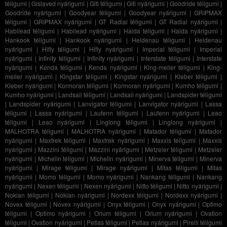
téligumi
|
Gislaved nyárigumi
|
Giti téligumi
|
Giti nyárigumi
|
Goodride téligumi
|
Goodride nyárigumi
|
Goodyear téligumi
|
Goodyear nyárigumi
|
GRIPMAX
téligumi
|
GRIPMAX nyárigumi
|
GT Radial téligumi
|
GT Radial nyárigumi
|
Habilead téligumi
|
Habilead nyárigumi
|
Haida téligumi
|
Haida nyárigumi
|
Hankook téligumi
|
Hankook nyárigumi
|
Heidenau téligumi
|
Heidenau
nyárigumi
|
Hifly téligumi
|
Hifly nyárigumi
|
Imperial téligumi
|
Imperial
nyárigumi
|
Infinity téligumi
|
Infinity nyárigumi
|
Interstate téligumi
|
Interstate
nyárigumi
|
Kenda téligumi
|
Kenda nyárigumi
|
King-meiler téligumi
|
King-
meiler nyárigumi
|
Kingstar téligumi
|
Kingstar nyárigumi
|
Kleber téligumi
|
Kleber nyárigumi
|
Kormoran téligumi
|
Kormoran nyárigumi
|
Kumho téligumi
|
Kumho nyárigumi
|
Landsail téligumi
|
Landsail nyárigumi
|
Landspider téligumi
|
Landspider nyárigumi
|
Lanvigator téligumi
|
Lanvigator nyárigumi
|
Lassa
téligumi
|
Lassa nyárigumi
|
Laufenn téligumi
|
Laufenn nyárigumi
|
Leao
téligumi
|
Leao nyárigumi
|
Linglong téligumi
|
Linglong nyárigumi
|
MALHOTRA téligumi
|
MALHOTRA nyárigumi
|
Matador téligumi
|
Matador
nyárigumi
|
Maxtrek téligumi
|
Maxtrek nyárigumi
|
Maxxis téligumi
|
Maxxis
nyárigumi
|
Mazzini téligumi
|
Mazzini nyárigumi
|
Metzeler téligumi
|
Metzeler
nyárigumi
|
Michelin téligumi
|
Michelin nyárigumi
|
Minerva téligumi
|
Minerva
nyárigumi
|
Mirage téligumi
|
Mirage nyárigumi
|
Mitas téligumi
|
Mitas
nyárigumi
|
Momo téligumi
|
Momo nyárigumi
|
Nankang téligumi
|
Nankang
nyárigumi
|
Nexen téligumi
|
Nexen nyárigumi
|
Nitto téligumi
|
Nitto nyárigumi
|
Nokian téligumi
|
Nokian nyárigumi
|
Nordexx téligumi
|
Nordexx nyárigumi
|
Novex téligumi
|
Novex nyárigumi
|
Onyx téligumi
|
Onyx nyárigumi
|
Optimo
téligumi
|
Optimo nyárigumi
|
Orium téligumi
|
Orium nyárigumi
|
Ovation
téligumi
|
Ovation nyárigumi
|
Petlas téligumi
|
Petlas nyárigumi
|
Pirelli téligumi