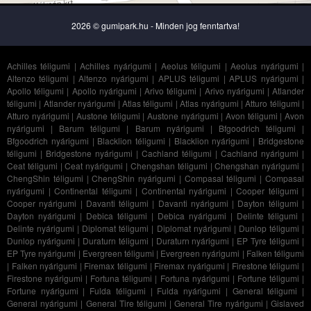
2026 © gumipark.hu - Minden jog fenntartva!
Achilles téligumi
|
Achilles nyárigumi
|
Aeolus téligumi
|
Aeolus nyárigumi
|
Altenzo téligumi
|
Altenzo nyárigumi
|
APLUS téligumi
|
APLUS nyárigumi
|
Apollo téligumi
|
Apollo nyárigumi
|
Arivo téligumi
|
Arivo nyárigumi
|
Atlander
téligumi
|
Atlander nyárigumi
|
Atlas téligumi
|
Atlas nyárigumi
|
Atturo téligumi
|
Atturo nyárigumi
|
Austone téligumi
|
Austone nyárigumi
|
Avon téligumi
|
Avon
nyárigumi
|
Barum téligumi
|
Barum nyárigumi
|
Bfgoodrich téligumi
|
Bfgoodrich nyárigumi
|
Blacklion téligumi
|
Blacklion nyárigumi
|
Bridgestone
téligumi
|
Bridgestone nyárigumi
|
Cachland téligumi
|
Cachland nyárigumi
|
Ceat téligumi
|
Ceat nyárigumi
|
Chengshan téligumi
|
Chengshan nyárigumi
|
ChengShin téligumi
|
ChengShin nyárigumi
|
Compasal téligumi
|
Compasal
nyárigumi
|
Continental téligumi
|
Continental nyárigumi
|
Cooper téligumi
|
Cooper nyárigumi
|
Davanti téligumi
|
Davanti nyárigumi
|
Dayton téligumi
|
Dayton nyárigumi
|
Debica téligumi
|
Debica nyárigumi
|
Delinte téligumi
|
Delinte nyárigumi
|
Diplomat téligumi
|
Diplomat nyárigumi
|
Dunlop téligumi
|
Dunlop nyárigumi
|
Duraturn téligumi
|
Duraturn nyárigumi
|
EP Tyre téligumi
|
EP Tyre nyárigumi
|
Evergreen téligumi
|
Evergreen nyárigumi
|
Falken téligumi
|
Falken nyárigumi
|
Firemax téligumi
|
Firemax nyárigumi
|
Firestone téligumi
|
Firestone nyárigumi
|
Fortuna téligumi
|
Fortuna nyárigumi
|
Fortune téligumi
|
Fortune nyárigumi
|
Fulda téligumi
|
Fulda nyárigumi
|
General téligumi
|
General nyárigumi
|
General Tire téligumi
|
General Tire nyárigumi
|
Gislaved