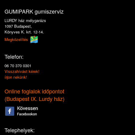
GUMIPARK gumiszerviz
LURDY ház mélygarázs
1097 Budapest,
Könyves K. krt. 12-14.
Megközelítés
Telefon:
06 70 370 0301
Visszahívást kérek!
írjon nekünk!
Online foglalok időpontot
(
Budapest IX. Lurdy ház
)
Telephelyek: