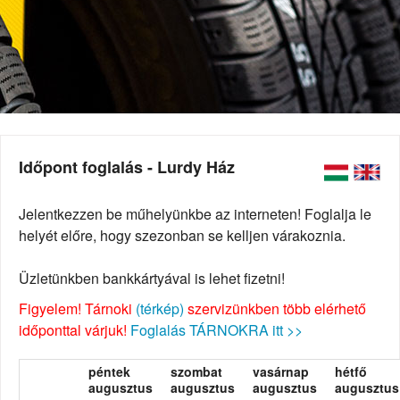
Időpont foglalás - Lurdy Ház
Jelentkezzen be műhelyünkbe az interneten! Foglalja le
helyét előre, hogy szezonban se kelljen várakoznia.
Üzletünkben bankkártyával is lehet fizetni!
Figyelem! Tárnoki
(térkép)
szervizünkben több elérhető
időponttal várjuk!
Foglalás TÁRNOKRA itt >>
péntek
szombat
vasárnap
hétfő
augusztus
augusztus
augusztus
augusztus