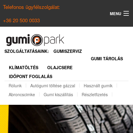
Telefonos ügyfélszolgálat:
MENU
+36 20 500 0033
KERESÉS
NYÁRI GUMI KERESŐ
SZOLGÁLTATÁSAINK:
GUMISZERVIZ
GUMI TÁROLÁS
TÉLI GUMI KERESŐ
KLÍMATÖLTÉS
OLAJCSERE
BELÉPÉS
IDŐPONT FOGLALÁS
REGISZTRÁCIÓ
Rólunk
Autógumi töltése gázzal
Használt gumik
Abroncscimke
Gumi kiszállítás
Részletfizetés