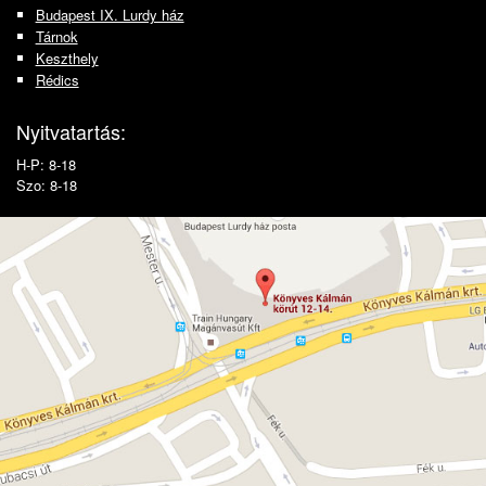
Budapest IX. Lurdy ház
Tárnok
Keszthely
Rédics
Nyitvatartás:
H-P: 8-18
Szo: 8-18