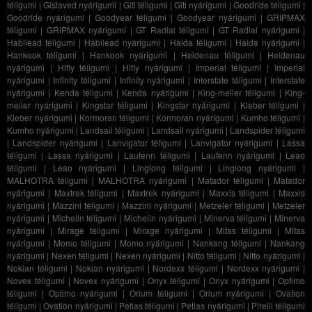
téligumi
|
Gislaved nyárigumi
|
Giti téligumi
|
Giti nyárigumi
|
Goodride téligumi
|
Goodride nyárigumi
|
Goodyear téligumi
|
Goodyear nyárigumi
|
GRIPMAX
téligumi
|
GRIPMAX nyárigumi
|
GT Radial téligumi
|
GT Radial nyárigumi
|
Habilead téligumi
|
Habilead nyárigumi
|
Haida téligumi
|
Haida nyárigumi
|
Hankook téligumi
|
Hankook nyárigumi
|
Heidenau téligumi
|
Heidenau
nyárigumi
|
Hifly téligumi
|
Hifly nyárigumi
|
Imperial téligumi
|
Imperial
nyárigumi
|
Infinity téligumi
|
Infinity nyárigumi
|
Interstate téligumi
|
Interstate
nyárigumi
|
Kenda téligumi
|
Kenda nyárigumi
|
King-meiler téligumi
|
King-
meiler nyárigumi
|
Kingstar téligumi
|
Kingstar nyárigumi
|
Kleber téligumi
|
Kleber nyárigumi
|
Kormoran téligumi
|
Kormoran nyárigumi
|
Kumho téligumi
|
Kumho nyárigumi
|
Landsail téligumi
|
Landsail nyárigumi
|
Landspider téligumi
|
Landspider nyárigumi
|
Lanvigator téligumi
|
Lanvigator nyárigumi
|
Lassa
téligumi
|
Lassa nyárigumi
|
Laufenn téligumi
|
Laufenn nyárigumi
|
Leao
téligumi
|
Leao nyárigumi
|
Linglong téligumi
|
Linglong nyárigumi
|
MALHOTRA téligumi
|
MALHOTRA nyárigumi
|
Matador téligumi
|
Matador
nyárigumi
|
Maxtrek téligumi
|
Maxtrek nyárigumi
|
Maxxis téligumi
|
Maxxis
nyárigumi
|
Mazzini téligumi
|
Mazzini nyárigumi
|
Metzeler téligumi
|
Metzeler
nyárigumi
|
Michelin téligumi
|
Michelin nyárigumi
|
Minerva téligumi
|
Minerva
nyárigumi
|
Mirage téligumi
|
Mirage nyárigumi
|
Mitas téligumi
|
Mitas
nyárigumi
|
Momo téligumi
|
Momo nyárigumi
|
Nankang téligumi
|
Nankang
nyárigumi
|
Nexen téligumi
|
Nexen nyárigumi
|
Nitto téligumi
|
Nitto nyárigumi
|
Nokian téligumi
|
Nokian nyárigumi
|
Nordexx téligumi
|
Nordexx nyárigumi
|
Novex téligumi
|
Novex nyárigumi
|
Onyx téligumi
|
Onyx nyárigumi
|
Optimo
téligumi
|
Optimo nyárigumi
|
Orium téligumi
|
Orium nyárigumi
|
Ovation
téligumi
|
Ovation nyárigumi
|
Petlas téligumi
|
Petlas nyárigumi
|
Pirelli téligumi