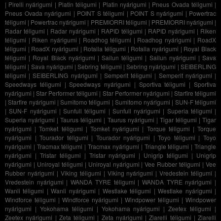
|
Pirelli nyárigumi
|
Platin téligumi
|
Platin nyárigumi
|
Pneus Ovada téligumi
|
Pneus Ovada nyárigumi
|
POINT S téligumi
|
POINT S nyárigumi
|
Powertrac
téligumi
|
Powertrac nyárigumi
|
PREMIORRI téligumi
|
PREMIORRI nyárigumi
|
Radar téligumi
|
Radar nyárigumi
|
RAPID téligumi
|
RAPID nyárigumi
|
Riken
téligumi
|
Riken nyárigumi
|
Roadhog téligumi
|
Roadhog nyárigumi
|
RoadX
téligumi
|
RoadX nyárigumi
|
Rotalla téligumi
|
Rotalla nyárigumi
|
Royal Black
téligumi
|
Royal Black nyárigumi
|
Sailun téligumi
|
Sailun nyárigumi
|
Sava
téligumi
|
Sava nyárigumi
|
Sebring téligumi
|
Sebring nyárigumi
|
SEIBERLING
téligumi
|
SEIBERLING nyárigumi
|
Semperit téligumi
|
Semperit nyárigumi
|
Speedways téligumi
|
Speedways nyárigumi
|
Sportiva téligumi
|
Sportiva
nyárigumi
|
Star Performer téligumi
|
Star Performer nyárigumi
|
Starfire téligumi
|
Starfire nyárigumi
|
Sumitomo téligumi
|
Sumitomo nyárigumi
|
SUN-F téligumi
|
SUN-F nyárigumi
|
Sunfull téligumi
|
Sunfull nyárigumi
|
Superia téligumi
|
Superia nyárigumi
|
Taurus téligumi
|
Taurus nyárigumi
|
Tigar téligumi
|
Tigar
nyárigumi
|
Tomket téligumi
|
Tomket nyárigumi
|
Torque téligumi
|
Torque
nyárigumi
|
Tourador téligumi
|
Tourador nyárigumi
|
Toyo téligumi
|
Toyo
nyárigumi
|
Tracmax téligumi
|
Tracmax nyárigumi
|
Triangle téligumi
|
Triangle
nyárigumi
|
Tristar téligumi
|
Tristar nyárigumi
|
Unigrip téligumi
|
Unigrip
nyárigumi
|
Uniroyal téligumi
|
Uniroyal nyárigumi
|
Vee Rubber téligumi
|
Vee
Rubber nyárigumi
|
Viking téligumi
|
Viking nyárigumi
|
Vredestein téligumi
|
Vredestein nyárigumi
|
WANDA TYRE téligumi
|
WANDA TYRE nyárigumi
|
Wanli téligumi
|
Wanli nyárigumi
|
Westlake téligumi
|
Westlake nyárigumi
|
Windforce téligumi
|
Windforce nyárigumi
|
Windpower téligumi
|
Windpower
nyárigumi
|
Yokohama téligumi
|
Yokohama nyárigumi
|
Zeetex téligumi
|
Zeetex nyárigumi
|
Zeta téligumi
|
Zeta nyárigumi
|
Ziarelli téligumi
|
Ziarelli