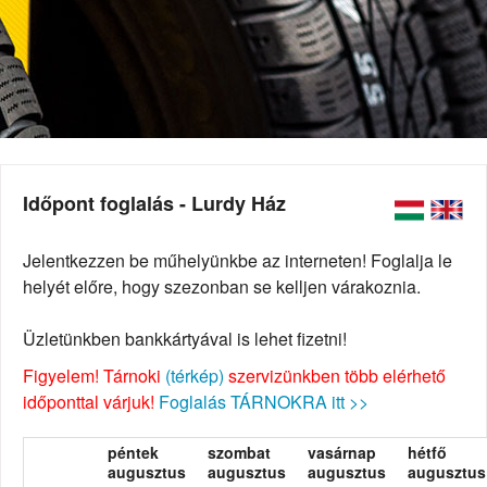
Időpont foglalás - Lurdy Ház
Jelentkezzen be műhelyünkbe az interneten! Foglalja le
helyét előre, hogy szezonban se kelljen várakoznia.
Üzletünkben bankkártyával is lehet fizetni!
Figyelem! Tárnoki
(térkép)
szervizünkben több elérhető
időponttal várjuk!
Foglalás TÁRNOKRA itt >>
péntek
szombat
vasárnap
hétfő
augusztus
augusztus
augusztus
augusztus