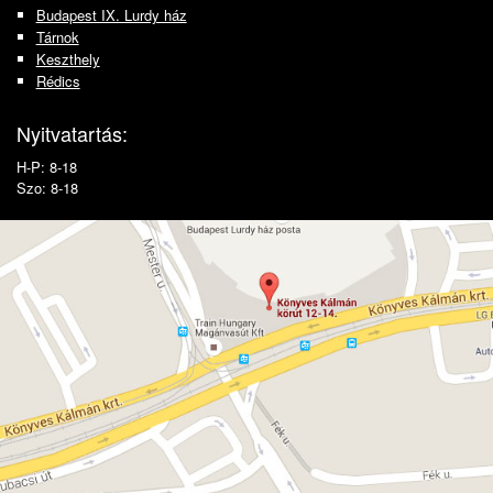
Budapest IX. Lurdy ház
Tárnok
Keszthely
Rédics
Nyitvatartás:
H-P: 8-18
Szo: 8-18