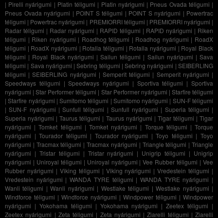
|
Pirelli nyárigumi
|
Platin téligumi
|
Platin nyárigumi
|
Pneus Ovada téligumi
|
Pneus Ovada nyárigumi
|
POINT S téligumi
|
POINT S nyárigumi
|
Powertrac
téligumi
|
Powertrac nyárigumi
|
PREMIORRI téligumi
|
PREMIORRI nyárigumi
|
Radar téligumi
|
Radar nyárigumi
|
RAPID téligumi
|
RAPID nyárigumi
|
Riken
téligumi
|
Riken nyárigumi
|
Roadhog téligumi
|
Roadhog nyárigumi
|
RoadX
téligumi
|
RoadX nyárigumi
|
Rotalla téligumi
|
Rotalla nyárigumi
|
Royal Black
téligumi
|
Royal Black nyárigumi
|
Sailun téligumi
|
Sailun nyárigumi
|
Sava
téligumi
|
Sava nyárigumi
|
Sebring téligumi
|
Sebring nyárigumi
|
SEIBERLING
téligumi
|
SEIBERLING nyárigumi
|
Semperit téligumi
|
Semperit nyárigumi
|
Speedways téligumi
|
Speedways nyárigumi
|
Sportiva téligumi
|
Sportiva
nyárigumi
|
Star Performer téligumi
|
Star Performer nyárigumi
|
Starfire téligumi
|
Starfire nyárigumi
|
Sumitomo téligumi
|
Sumitomo nyárigumi
|
SUN-F téligumi
|
SUN-F nyárigumi
|
Sunfull téligumi
|
Sunfull nyárigumi
|
Superia téligumi
|
Superia nyárigumi
|
Taurus téligumi
|
Taurus nyárigumi
|
Tigar téligumi
|
Tigar
nyárigumi
|
Tomket téligumi
|
Tomket nyárigumi
|
Torque téligumi
|
Torque
nyárigumi
|
Tourador téligumi
|
Tourador nyárigumi
|
Toyo téligumi
|
Toyo
nyárigumi
|
Tracmax téligumi
|
Tracmax nyárigumi
|
Triangle téligumi
|
Triangle
nyárigumi
|
Tristar téligumi
|
Tristar nyárigumi
|
Unigrip téligumi
|
Unigrip
nyárigumi
|
Uniroyal téligumi
|
Uniroyal nyárigumi
|
Vee Rubber téligumi
|
Vee
Rubber nyárigumi
|
Viking téligumi
|
Viking nyárigumi
|
Vredestein téligumi
|
Vredestein nyárigumi
|
WANDA TYRE téligumi
|
WANDA TYRE nyárigumi
|
Wanli téligumi
|
Wanli nyárigumi
|
Westlake téligumi
|
Westlake nyárigumi
|
Windforce téligumi
|
Windforce nyárigumi
|
Windpower téligumi
|
Windpower
nyárigumi
|
Yokohama téligumi
|
Yokohama nyárigumi
|
Zeetex téligumi
|
Zeetex nyárigumi
|
Zeta téligumi
|
Zeta nyárigumi
|
Ziarelli téligumi
|
Ziarelli