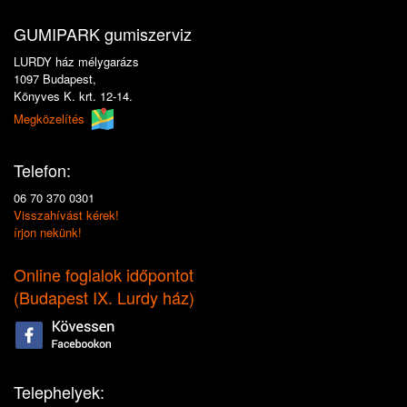
GUMIPARK gumiszerviz
LURDY ház mélygarázs
1097 Budapest,
Könyves K. krt. 12-14.
Megközelítés
Telefon:
06 70 370 0301
Visszahívást kérek!
írjon nekünk!
Online foglalok időpontot
(
Budapest IX. Lurdy ház
)
Telephelyek: