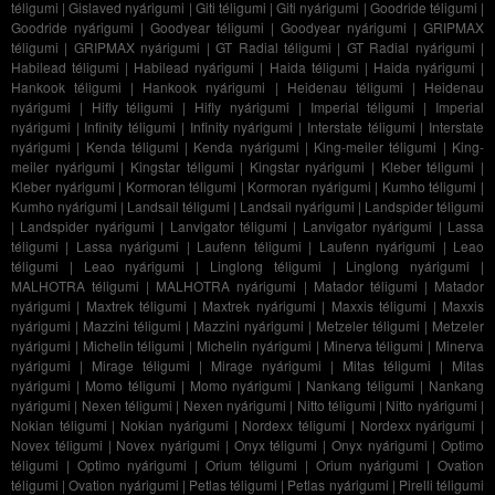
téligumi
|
Gislaved nyárigumi
|
Giti téligumi
|
Giti nyárigumi
|
Goodride téligumi
|
Goodride nyárigumi
|
Goodyear téligumi
|
Goodyear nyárigumi
|
GRIPMAX
téligumi
|
GRIPMAX nyárigumi
|
GT Radial téligumi
|
GT Radial nyárigumi
|
Habilead téligumi
|
Habilead nyárigumi
|
Haida téligumi
|
Haida nyárigumi
|
Hankook téligumi
|
Hankook nyárigumi
|
Heidenau téligumi
|
Heidenau
nyárigumi
|
Hifly téligumi
|
Hifly nyárigumi
|
Imperial téligumi
|
Imperial
nyárigumi
|
Infinity téligumi
|
Infinity nyárigumi
|
Interstate téligumi
|
Interstate
nyárigumi
|
Kenda téligumi
|
Kenda nyárigumi
|
King-meiler téligumi
|
King-
meiler nyárigumi
|
Kingstar téligumi
|
Kingstar nyárigumi
|
Kleber téligumi
|
Kleber nyárigumi
|
Kormoran téligumi
|
Kormoran nyárigumi
|
Kumho téligumi
|
Kumho nyárigumi
|
Landsail téligumi
|
Landsail nyárigumi
|
Landspider téligumi
|
Landspider nyárigumi
|
Lanvigator téligumi
|
Lanvigator nyárigumi
|
Lassa
téligumi
|
Lassa nyárigumi
|
Laufenn téligumi
|
Laufenn nyárigumi
|
Leao
téligumi
|
Leao nyárigumi
|
Linglong téligumi
|
Linglong nyárigumi
|
MALHOTRA téligumi
|
MALHOTRA nyárigumi
|
Matador téligumi
|
Matador
nyárigumi
|
Maxtrek téligumi
|
Maxtrek nyárigumi
|
Maxxis téligumi
|
Maxxis
nyárigumi
|
Mazzini téligumi
|
Mazzini nyárigumi
|
Metzeler téligumi
|
Metzeler
nyárigumi
|
Michelin téligumi
|
Michelin nyárigumi
|
Minerva téligumi
|
Minerva
nyárigumi
|
Mirage téligumi
|
Mirage nyárigumi
|
Mitas téligumi
|
Mitas
nyárigumi
|
Momo téligumi
|
Momo nyárigumi
|
Nankang téligumi
|
Nankang
nyárigumi
|
Nexen téligumi
|
Nexen nyárigumi
|
Nitto téligumi
|
Nitto nyárigumi
|
Nokian téligumi
|
Nokian nyárigumi
|
Nordexx téligumi
|
Nordexx nyárigumi
|
Novex téligumi
|
Novex nyárigumi
|
Onyx téligumi
|
Onyx nyárigumi
|
Optimo
téligumi
|
Optimo nyárigumi
|
Orium téligumi
|
Orium nyárigumi
|
Ovation
téligumi
|
Ovation nyárigumi
|
Petlas téligumi
|
Petlas nyárigumi
|
Pirelli téligumi