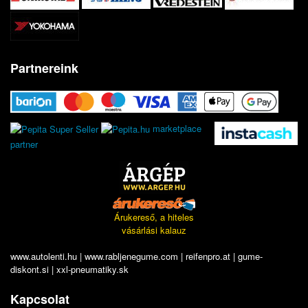
Partnereink
marketplace
partner
Árukereső, a hiteles
vásárlási kalauz
www.autolenti.hu
|
www.rabljenegume.com
|
reifenpro.at
|
gume-
diskont.si
|
xxl-pneumatiky.sk
Kapcsolat