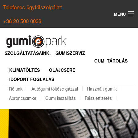
Telefonos ügyfélszolgálat:
MENU
+36 20 500 0033
KERESÉS
NYÁRI GUMI KERESŐ
SZOLGÁLTATÁSAINK:
GUMISZERVIZ
GUMI TÁROLÁS
TÉLI GUMI KERESŐ
KLÍMATÖLTÉS
OLAJCSERE
BELÉPÉS
IDŐPONT FOGLALÁS
REGISZTRÁCIÓ
Rólunk
Autógumi töltése gázzal
Használt gumik
Abroncscimke
Gumi kiszállítás
Részletfizetés