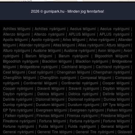
2026 © gumipark.hu - Minden jog fenntartva!
Achilles téligumi
|
Achilles nyárigumi
|
Aeolus téligumi
|
Aeolus nyárigumi
|
Altenzo téligumi
|
Altenzo nyárigumi
|
APLUS téligumi
|
APLUS nyárigumi
|
Apollo téligumi
|
Apollo nyárigumi
|
Arivo téligumi
|
Arivo nyárigumi
|
Atlander
téligumi
|
Atlander nyárigumi
|
Atlas téligumi
|
Atlas nyárigumi
|
Atturo téligumi
|
Atturo nyárigumi
|
Austone téligumi
|
Austone nyárigumi
|
Avon téligumi
|
Avon
nyárigumi
|
Barum téligumi
|
Barum nyárigumi
|
Bfgoodrich téligumi
|
Bfgoodrich nyárigumi
|
Blacklion téligumi
|
Blacklion nyárigumi
|
Bridgestone
téligumi
|
Bridgestone nyárigumi
|
Cachland téligumi
|
Cachland nyárigumi
|
Ceat téligumi
|
Ceat nyárigumi
|
Chengshan téligumi
|
Chengshan nyárigumi
|
ChengShin téligumi
|
ChengShin nyárigumi
|
Compasal téligumi
|
Compasal
nyárigumi
|
Continental téligumi
|
Continental nyárigumi
|
Cooper téligumi
|
Cooper nyárigumi
|
Davanti téligumi
|
Davanti nyárigumi
|
Dayton téligumi
|
Dayton nyárigumi
|
Debica téligumi
|
Debica nyárigumi
|
Delinte téligumi
|
Delinte nyárigumi
|
Diplomat téligumi
|
Diplomat nyárigumi
|
Dunlop téligumi
|
Dunlop nyárigumi
|
Duraturn téligumi
|
Duraturn nyárigumi
|
EP Tyre téligumi
|
EP Tyre nyárigumi
|
Evergreen téligumi
|
Evergreen nyárigumi
|
Falken téligumi
|
Falken nyárigumi
|
Firemax téligumi
|
Firemax nyárigumi
|
Firestone téligumi
|
Firestone nyárigumi
|
Fortuna téligumi
|
Fortuna nyárigumi
|
Fortune téligumi
|
Fortune nyárigumi
|
Fulda téligumi
|
Fulda nyárigumi
|
General téligumi
|
General nyárigumi
|
General Tire téligumi
|
General Tire nyárigumi
|
Gislaved