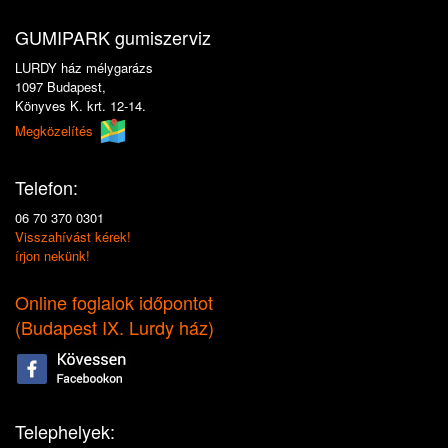
GUMIPARK gumiszerviz
LURDY ház mélygarázs
1097 Budapest,
Könyves K. krt. 12-14.
Megközelítés
Telefon:
06 70 370 0301
Visszahívást kérek!
írjon nekünk!
Online foglalok időpontot
(
Budapest IX. Lurdy ház
)
Telephelyek: