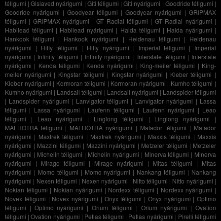
téligumi
|
Gislaved nyárigumi
|
Giti téligumi
|
Giti nyárigumi
|
Goodride téligumi
|
Goodride nyárigumi
|
Goodyear téligumi
|
Goodyear nyárigumi
|
GRIPMAX
téligumi
|
GRIPMAX nyárigumi
|
GT Radial téligumi
|
GT Radial nyárigumi
|
Habilead téligumi
|
Habilead nyárigumi
|
Haida téligumi
|
Haida nyárigumi
|
Hankook téligumi
|
Hankook nyárigumi
|
Heidenau téligumi
|
Heidenau
nyárigumi
|
Hifly téligumi
|
Hifly nyárigumi
|
Imperial téligumi
|
Imperial
nyárigumi
|
Infinity téligumi
|
Infinity nyárigumi
|
Interstate téligumi
|
Interstate
nyárigumi
|
Kenda téligumi
|
Kenda nyárigumi
|
King-meiler téligumi
|
King-
meiler nyárigumi
|
Kingstar téligumi
|
Kingstar nyárigumi
|
Kleber téligumi
|
Kleber nyárigumi
|
Kormoran téligumi
|
Kormoran nyárigumi
|
Kumho téligumi
|
Kumho nyárigumi
|
Landsail téligumi
|
Landsail nyárigumi
|
Landspider téligumi
|
Landspider nyárigumi
|
Lanvigator téligumi
|
Lanvigator nyárigumi
|
Lassa
téligumi
|
Lassa nyárigumi
|
Laufenn téligumi
|
Laufenn nyárigumi
|
Leao
téligumi
|
Leao nyárigumi
|
Linglong téligumi
|
Linglong nyárigumi
|
MALHOTRA téligumi
|
MALHOTRA nyárigumi
|
Matador téligumi
|
Matador
nyárigumi
|
Maxtrek téligumi
|
Maxtrek nyárigumi
|
Maxxis téligumi
|
Maxxis
nyárigumi
|
Mazzini téligumi
|
Mazzini nyárigumi
|
Metzeler téligumi
|
Metzeler
nyárigumi
|
Michelin téligumi
|
Michelin nyárigumi
|
Minerva téligumi
|
Minerva
nyárigumi
|
Mirage téligumi
|
Mirage nyárigumi
|
Mitas téligumi
|
Mitas
nyárigumi
|
Momo téligumi
|
Momo nyárigumi
|
Nankang téligumi
|
Nankang
nyárigumi
|
Nexen téligumi
|
Nexen nyárigumi
|
Nitto téligumi
|
Nitto nyárigumi
|
Nokian téligumi
|
Nokian nyárigumi
|
Nordexx téligumi
|
Nordexx nyárigumi
|
Novex téligumi
|
Novex nyárigumi
|
Onyx téligumi
|
Onyx nyárigumi
|
Optimo
téligumi
|
Optimo nyárigumi
|
Orium téligumi
|
Orium nyárigumi
|
Ovation
téligumi
|
Ovation nyárigumi
|
Petlas téligumi
|
Petlas nyárigumi
|
Pirelli téligumi