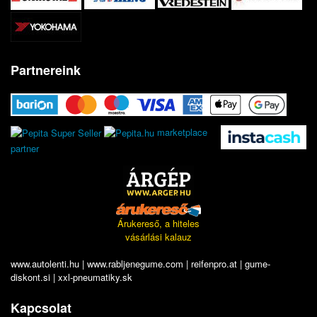
Partnereink
marketplace
partner
Árukereső, a hiteles
vásárlási kalauz
www.autolenti.hu
|
www.rabljenegume.com
|
reifenpro.at
|
gume-
diskont.si
|
xxl-pneumatiky.sk
Kapcsolat