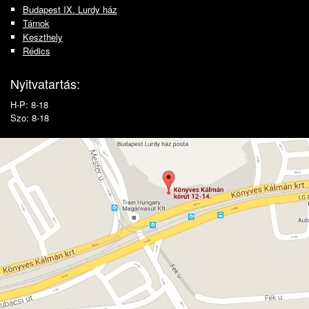
Budapest IX. Lurdy ház
Tárnok
Keszthely
Rédics
Nyitvatartás:
H-P: 8-18
Szo: 8-18