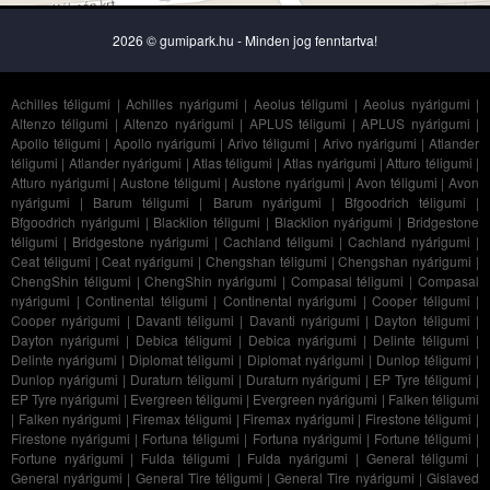
2026 © gumipark.hu - Minden jog fenntartva!
Achilles téligumi
|
Achilles nyárigumi
|
Aeolus téligumi
|
Aeolus nyárigumi
|
Altenzo téligumi
|
Altenzo nyárigumi
|
APLUS téligumi
|
APLUS nyárigumi
|
Apollo téligumi
|
Apollo nyárigumi
|
Arivo téligumi
|
Arivo nyárigumi
|
Atlander
téligumi
|
Atlander nyárigumi
|
Atlas téligumi
|
Atlas nyárigumi
|
Atturo téligumi
|
Atturo nyárigumi
|
Austone téligumi
|
Austone nyárigumi
|
Avon téligumi
|
Avon
nyárigumi
|
Barum téligumi
|
Barum nyárigumi
|
Bfgoodrich téligumi
|
Bfgoodrich nyárigumi
|
Blacklion téligumi
|
Blacklion nyárigumi
|
Bridgestone
téligumi
|
Bridgestone nyárigumi
|
Cachland téligumi
|
Cachland nyárigumi
|
Ceat téligumi
|
Ceat nyárigumi
|
Chengshan téligumi
|
Chengshan nyárigumi
|
ChengShin téligumi
|
ChengShin nyárigumi
|
Compasal téligumi
|
Compasal
nyárigumi
|
Continental téligumi
|
Continental nyárigumi
|
Cooper téligumi
|
Cooper nyárigumi
|
Davanti téligumi
|
Davanti nyárigumi
|
Dayton téligumi
|
Dayton nyárigumi
|
Debica téligumi
|
Debica nyárigumi
|
Delinte téligumi
|
Delinte nyárigumi
|
Diplomat téligumi
|
Diplomat nyárigumi
|
Dunlop téligumi
|
Dunlop nyárigumi
|
Duraturn téligumi
|
Duraturn nyárigumi
|
EP Tyre téligumi
|
EP Tyre nyárigumi
|
Evergreen téligumi
|
Evergreen nyárigumi
|
Falken téligumi
|
Falken nyárigumi
|
Firemax téligumi
|
Firemax nyárigumi
|
Firestone téligumi
|
Firestone nyárigumi
|
Fortuna téligumi
|
Fortuna nyárigumi
|
Fortune téligumi
|
Fortune nyárigumi
|
Fulda téligumi
|
Fulda nyárigumi
|
General téligumi
|
General nyárigumi
|
General Tire téligumi
|
General Tire nyárigumi
|
Gislaved