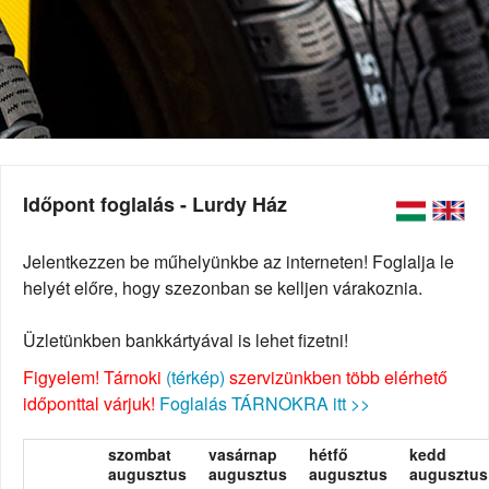
Időpont foglalás - Lurdy Ház
Jelentkezzen be műhelyünkbe az interneten! Foglalja le
helyét előre, hogy szezonban se kelljen várakoznia.
Üzletünkben bankkártyával is lehet fizetni!
Figyelem! Tárnoki
(térkép)
szervizünkben több elérhető
időponttal várjuk!
Foglalás TÁRNOKRA itt >>
szombat
vasárnap
hétfő
kedd
augusztus
augusztus
augusztus
augusztus