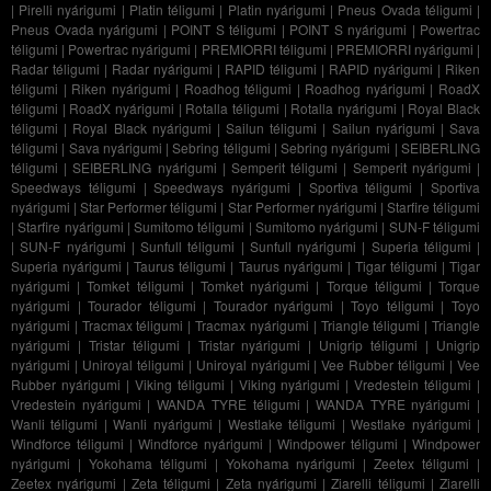
|
Pirelli nyárigumi
|
Platin téligumi
|
Platin nyárigumi
|
Pneus Ovada téligumi
|
Pneus Ovada nyárigumi
|
POINT S téligumi
|
POINT S nyárigumi
|
Powertrac
téligumi
|
Powertrac nyárigumi
|
PREMIORRI téligumi
|
PREMIORRI nyárigumi
|
Radar téligumi
|
Radar nyárigumi
|
RAPID téligumi
|
RAPID nyárigumi
|
Riken
téligumi
|
Riken nyárigumi
|
Roadhog téligumi
|
Roadhog nyárigumi
|
RoadX
téligumi
|
RoadX nyárigumi
|
Rotalla téligumi
|
Rotalla nyárigumi
|
Royal Black
téligumi
|
Royal Black nyárigumi
|
Sailun téligumi
|
Sailun nyárigumi
|
Sava
téligumi
|
Sava nyárigumi
|
Sebring téligumi
|
Sebring nyárigumi
|
SEIBERLING
téligumi
|
SEIBERLING nyárigumi
|
Semperit téligumi
|
Semperit nyárigumi
|
Speedways téligumi
|
Speedways nyárigumi
|
Sportiva téligumi
|
Sportiva
nyárigumi
|
Star Performer téligumi
|
Star Performer nyárigumi
|
Starfire téligumi
|
Starfire nyárigumi
|
Sumitomo téligumi
|
Sumitomo nyárigumi
|
SUN-F téligumi
|
SUN-F nyárigumi
|
Sunfull téligumi
|
Sunfull nyárigumi
|
Superia téligumi
|
Superia nyárigumi
|
Taurus téligumi
|
Taurus nyárigumi
|
Tigar téligumi
|
Tigar
nyárigumi
|
Tomket téligumi
|
Tomket nyárigumi
|
Torque téligumi
|
Torque
nyárigumi
|
Tourador téligumi
|
Tourador nyárigumi
|
Toyo téligumi
|
Toyo
nyárigumi
|
Tracmax téligumi
|
Tracmax nyárigumi
|
Triangle téligumi
|
Triangle
nyárigumi
|
Tristar téligumi
|
Tristar nyárigumi
|
Unigrip téligumi
|
Unigrip
nyárigumi
|
Uniroyal téligumi
|
Uniroyal nyárigumi
|
Vee Rubber téligumi
|
Vee
Rubber nyárigumi
|
Viking téligumi
|
Viking nyárigumi
|
Vredestein téligumi
|
Vredestein nyárigumi
|
WANDA TYRE téligumi
|
WANDA TYRE nyárigumi
|
Wanli téligumi
|
Wanli nyárigumi
|
Westlake téligumi
|
Westlake nyárigumi
|
Windforce téligumi
|
Windforce nyárigumi
|
Windpower téligumi
|
Windpower
nyárigumi
|
Yokohama téligumi
|
Yokohama nyárigumi
|
Zeetex téligumi
|
Zeetex nyárigumi
|
Zeta téligumi
|
Zeta nyárigumi
|
Ziarelli téligumi
|
Ziarelli