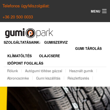
Telefonos ügyfélszolgálat:
MENU
+36 20 500 0033
KERESÉS
NYÁRI GUMI KERESŐ
SZOLGÁLTATÁSAINK:
GUMISZERVIZ
GUMI TÁROLÁS
TÉLI GUMI KERESŐ
KLÍMATÖLTÉS
OLAJCSERE
BELÉPÉS
IDŐPONT FOGLALÁS
REGISZTRÁCIÓ
Rólunk
Autógumi töltése gázzal
Használt gumik
Abroncscimke
Gumi kiszállítás
Részletfizetés