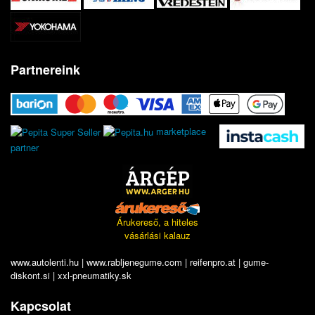
Partnereink
marketplace
partner
Árukereső, a hiteles
vásárlási kalauz
www.autolenti.hu
|
www.rabljenegume.com
|
reifenpro.at
|
gume-
diskont.si
|
xxl-pneumatiky.sk
Kapcsolat