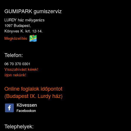
GUMIPARK gumiszerviz
LURDY ház mélygarázs
1097 Budapest,
Könyves K. krt. 12-14.
Megközelítés
Telefon:
06 70 370 0301
Visszahívást kérek!
írjon nekünk!
Online foglalok időpontot
(
Budapest IX. Lurdy ház
)
Telephelyek: