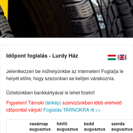
Időpont foglalás - Lurdy Ház
Jelentkezzen be műhelyünkbe az interneten! Foglalja le
helyét előre, hogy szezonban se kelljen várakoznia.
Üzletünkben bankkártyával is lehet fizetni!
Figyelem! Tárnoki
(térkép)
szervizünkben több elérhető
időponttal várjuk!
Foglalás TÁRNOKRA itt >>
vasárnap
hétfő
kedd
szerda
augusztus
augusztus
augusztus
augusztus