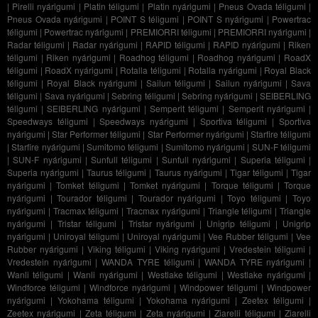
|
Pirelli nyárigumi
|
Platin téligumi
|
Platin nyárigumi
|
Pneus Ovada téligumi
|
Pneus Ovada nyárigumi
|
POINT S téligumi
|
POINT S nyárigumi
|
Powertrac
téligumi
|
Powertrac nyárigumi
|
PREMIORRI téligumi
|
PREMIORRI nyárigumi
|
Radar téligumi
|
Radar nyárigumi
|
RAPID téligumi
|
RAPID nyárigumi
|
Riken
téligumi
|
Riken nyárigumi
|
Roadhog téligumi
|
Roadhog nyárigumi
|
RoadX
téligumi
|
RoadX nyárigumi
|
Rotalla téligumi
|
Rotalla nyárigumi
|
Royal Black
téligumi
|
Royal Black nyárigumi
|
Sailun téligumi
|
Sailun nyárigumi
|
Sava
téligumi
|
Sava nyárigumi
|
Sebring téligumi
|
Sebring nyárigumi
|
SEIBERLING
téligumi
|
SEIBERLING nyárigumi
|
Semperit téligumi
|
Semperit nyárigumi
|
Speedways téligumi
|
Speedways nyárigumi
|
Sportiva téligumi
|
Sportiva
nyárigumi
|
Star Performer téligumi
|
Star Performer nyárigumi
|
Starfire téligumi
|
Starfire nyárigumi
|
Sumitomo téligumi
|
Sumitomo nyárigumi
|
SUN-F téligumi
|
SUN-F nyárigumi
|
Sunfull téligumi
|
Sunfull nyárigumi
|
Superia téligumi
|
Superia nyárigumi
|
Taurus téligumi
|
Taurus nyárigumi
|
Tigar téligumi
|
Tigar
nyárigumi
|
Tomket téligumi
|
Tomket nyárigumi
|
Torque téligumi
|
Torque
nyárigumi
|
Tourador téligumi
|
Tourador nyárigumi
|
Toyo téligumi
|
Toyo
nyárigumi
|
Tracmax téligumi
|
Tracmax nyárigumi
|
Triangle téligumi
|
Triangle
nyárigumi
|
Tristar téligumi
|
Tristar nyárigumi
|
Unigrip téligumi
|
Unigrip
nyárigumi
|
Uniroyal téligumi
|
Uniroyal nyárigumi
|
Vee Rubber téligumi
|
Vee
Rubber nyárigumi
|
Viking téligumi
|
Viking nyárigumi
|
Vredestein téligumi
|
Vredestein nyárigumi
|
WANDA TYRE téligumi
|
WANDA TYRE nyárigumi
|
Wanli téligumi
|
Wanli nyárigumi
|
Westlake téligumi
|
Westlake nyárigumi
|
Windforce téligumi
|
Windforce nyárigumi
|
Windpower téligumi
|
Windpower
nyárigumi
|
Yokohama téligumi
|
Yokohama nyárigumi
|
Zeetex téligumi
|
Zeetex nyárigumi
|
Zeta téligumi
|
Zeta nyárigumi
|
Ziarelli téligumi
|
Ziarelli