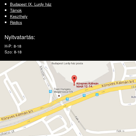
Budapest IX. Lurdy ház
Tárnok
Keszthely
Rédics
Nyitvatartás:
H-P: 8-18
Szo: 8-18