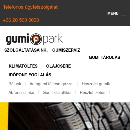
Telefonos ügyfélszolgálat:
MENU
+36 20 500 0033
KERESÉS
NYÁRI GUMI KERESŐ
SZOLGÁLTATÁSAINK:
GUMISZERVIZ
GUMI TÁROLÁS
TÉLI GUMI KERESŐ
KLÍMATÖLTÉS
OLAJCSERE
BELÉPÉS
IDŐPONT FOGLALÁS
REGISZTRÁCIÓ
Rólunk
Autógumi töltése gázzal
Használt gumik
Abroncscimke
Gumi kiszállítás
Részletfizetés