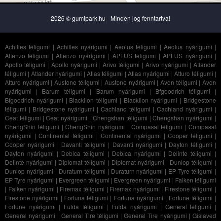
2026 © gumipark.hu - Minden jog fenntartva!
Achilles téligumi
|
Achilles nyárigumi
|
Aeolus téligumi
|
Aeolus nyárigumi
|
Altenzo téligumi
|
Altenzo nyárigumi
|
APLUS téligumi
|
APLUS nyárigumi
|
Apollo téligumi
|
Apollo nyárigumi
|
Arivo téligumi
|
Arivo nyárigumi
|
Atlander
téligumi
|
Atlander nyárigumi
|
Atlas téligumi
|
Atlas nyárigumi
|
Atturo téligumi
|
Atturo nyárigumi
|
Austone téligumi
|
Austone nyárigumi
|
Avon téligumi
|
Avon
nyárigumi
|
Barum téligumi
|
Barum nyárigumi
|
Bfgoodrich téligumi
|
Bfgoodrich nyárigumi
|
Blacklion téligumi
|
Blacklion nyárigumi
|
Bridgestone
téligumi
|
Bridgestone nyárigumi
|
Cachland téligumi
|
Cachland nyárigumi
|
Ceat téligumi
|
Ceat nyárigumi
|
Chengshan téligumi
|
Chengshan nyárigumi
|
ChengShin téligumi
|
ChengShin nyárigumi
|
Compasal téligumi
|
Compasal
nyárigumi
|
Continental téligumi
|
Continental nyárigumi
|
Cooper téligumi
|
Cooper nyárigumi
|
Davanti téligumi
|
Davanti nyárigumi
|
Dayton téligumi
|
Dayton nyárigumi
|
Debica téligumi
|
Debica nyárigumi
|
Delinte téligumi
|
Delinte nyárigumi
|
Diplomat téligumi
|
Diplomat nyárigumi
|
Dunlop téligumi
|
Dunlop nyárigumi
|
Duraturn téligumi
|
Duraturn nyárigumi
|
EP Tyre téligumi
|
EP Tyre nyárigumi
|
Evergreen téligumi
|
Evergreen nyárigumi
|
Falken téligumi
|
Falken nyárigumi
|
Firemax téligumi
|
Firemax nyárigumi
|
Firestone téligumi
|
Firestone nyárigumi
|
Fortuna téligumi
|
Fortuna nyárigumi
|
Fortune téligumi
|
Fortune nyárigumi
|
Fulda téligumi
|
Fulda nyárigumi
|
General téligumi
|
General nyárigumi
|
General Tire téligumi
|
General Tire nyárigumi
|
Gislaved