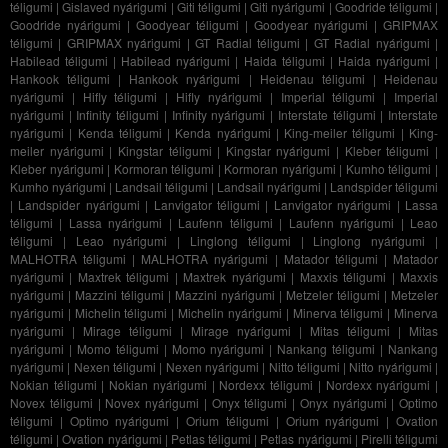
téligumi
|
Gislaved nyárigumi
|
Giti téligumi
|
Giti nyárigumi
|
Goodride téligumi
|
Goodride nyárigumi
|
Goodyear téligumi
|
Goodyear nyárigumi
|
GRIPMAX
téligumi
|
GRIPMAX nyárigumi
|
GT Radial téligumi
|
GT Radial nyárigumi
|
Habilead téligumi
|
Habilead nyárigumi
|
Haida téligumi
|
Haida nyárigumi
|
Hankook téligumi
|
Hankook nyárigumi
|
Heidenau téligumi
|
Heidenau
nyárigumi
|
Hifly téligumi
|
Hifly nyárigumi
|
Imperial téligumi
|
Imperial
nyárigumi
|
Infinity téligumi
|
Infinity nyárigumi
|
Interstate téligumi
|
Interstate
nyárigumi
|
Kenda téligumi
|
Kenda nyárigumi
|
King-meiler téligumi
|
King-
meiler nyárigumi
|
Kingstar téligumi
|
Kingstar nyárigumi
|
Kleber téligumi
|
Kleber nyárigumi
|
Kormoran téligumi
|
Kormoran nyárigumi
|
Kumho téligumi
|
Kumho nyárigumi
|
Landsail téligumi
|
Landsail nyárigumi
|
Landspider téligumi
|
Landspider nyárigumi
|
Lanvigator téligumi
|
Lanvigator nyárigumi
|
Lassa
téligumi
|
Lassa nyárigumi
|
Laufenn téligumi
|
Laufenn nyárigumi
|
Leao
téligumi
|
Leao nyárigumi
|
Linglong téligumi
|
Linglong nyárigumi
|
MALHOTRA téligumi
|
MALHOTRA nyárigumi
|
Matador téligumi
|
Matador
nyárigumi
|
Maxtrek téligumi
|
Maxtrek nyárigumi
|
Maxxis téligumi
|
Maxxis
nyárigumi
|
Mazzini téligumi
|
Mazzini nyárigumi
|
Metzeler téligumi
|
Metzeler
nyárigumi
|
Michelin téligumi
|
Michelin nyárigumi
|
Minerva téligumi
|
Minerva
nyárigumi
|
Mirage téligumi
|
Mirage nyárigumi
|
Mitas téligumi
|
Mitas
nyárigumi
|
Momo téligumi
|
Momo nyárigumi
|
Nankang téligumi
|
Nankang
nyárigumi
|
Nexen téligumi
|
Nexen nyárigumi
|
Nitto téligumi
|
Nitto nyárigumi
|
Nokian téligumi
|
Nokian nyárigumi
|
Nordexx téligumi
|
Nordexx nyárigumi
|
Novex téligumi
|
Novex nyárigumi
|
Onyx téligumi
|
Onyx nyárigumi
|
Optimo
téligumi
|
Optimo nyárigumi
|
Orium téligumi
|
Orium nyárigumi
|
Ovation
téligumi
|
Ovation nyárigumi
|
Petlas téligumi
|
Petlas nyárigumi
|
Pirelli téligumi