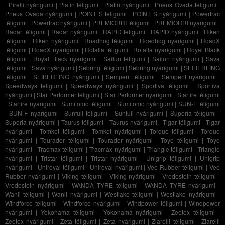
|
Pirelli nyárigumi
|
Platin téligumi
|
Platin nyárigumi
|
Pneus Ovada téligumi
|
Pneus Ovada nyárigumi
|
POINT S téligumi
|
POINT S nyárigumi
|
Powertrac
téligumi
|
Powertrac nyárigumi
|
PREMIORRI téligumi
|
PREMIORRI nyárigumi
|
Radar téligumi
|
Radar nyárigumi
|
RAPID téligumi
|
RAPID nyárigumi
|
Riken
téligumi
|
Riken nyárigumi
|
Roadhog téligumi
|
Roadhog nyárigumi
|
RoadX
téligumi
|
RoadX nyárigumi
|
Rotalla téligumi
|
Rotalla nyárigumi
|
Royal Black
téligumi
|
Royal Black nyárigumi
|
Sailun téligumi
|
Sailun nyárigumi
|
Sava
téligumi
|
Sava nyárigumi
|
Sebring téligumi
|
Sebring nyárigumi
|
SEIBERLING
téligumi
|
SEIBERLING nyárigumi
|
Semperit téligumi
|
Semperit nyárigumi
|
Speedways téligumi
|
Speedways nyárigumi
|
Sportiva téligumi
|
Sportiva
nyárigumi
|
Star Performer téligumi
|
Star Performer nyárigumi
|
Starfire téligumi
|
Starfire nyárigumi
|
Sumitomo téligumi
|
Sumitomo nyárigumi
|
SUN-F téligumi
|
SUN-F nyárigumi
|
Sunfull téligumi
|
Sunfull nyárigumi
|
Superia téligumi
|
Superia nyárigumi
|
Taurus téligumi
|
Taurus nyárigumi
|
Tigar téligumi
|
Tigar
nyárigumi
|
Tomket téligumi
|
Tomket nyárigumi
|
Torque téligumi
|
Torque
nyárigumi
|
Tourador téligumi
|
Tourador nyárigumi
|
Toyo téligumi
|
Toyo
nyárigumi
|
Tracmax téligumi
|
Tracmax nyárigumi
|
Triangle téligumi
|
Triangle
nyárigumi
|
Tristar téligumi
|
Tristar nyárigumi
|
Unigrip téligumi
|
Unigrip
nyárigumi
|
Uniroyal téligumi
|
Uniroyal nyárigumi
|
Vee Rubber téligumi
|
Vee
Rubber nyárigumi
|
Viking téligumi
|
Viking nyárigumi
|
Vredestein téligumi
|
Vredestein nyárigumi
|
WANDA TYRE téligumi
|
WANDA TYRE nyárigumi
|
Wanli téligumi
|
Wanli nyárigumi
|
Westlake téligumi
|
Westlake nyárigumi
|
Windforce téligumi
|
Windforce nyárigumi
|
Windpower téligumi
|
Windpower
nyárigumi
|
Yokohama téligumi
|
Yokohama nyárigumi
|
Zeetex téligumi
|
Zeetex nyárigumi
|
Zeta téligumi
|
Zeta nyárigumi
|
Ziarelli téligumi
|
Ziarelli