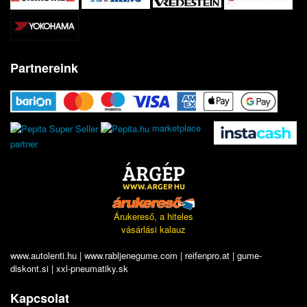
Partnereink
marketplace
partner
Árukereső, a hiteles
vásárlási kalauz
www.autolenti.hu
|
www.rabljenegume.com
|
reifenpro.at
|
gume-
diskont.si
|
xxl-pneumatiky.sk
Kapcsolat