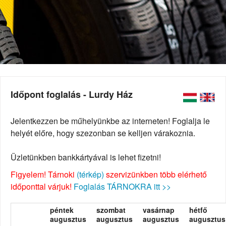
Időpont foglalás - Lurdy Ház
Jelentkezzen be műhelyünkbe az interneten! Foglalja le
helyét előre, hogy szezonban se kelljen várakoznia.
Üzletünkben bankkártyával is lehet fizetni!
Figyelem! Tárnoki
(térkép)
szervizünkben több elérhető
időponttal várjuk!
Foglalás TÁRNOKRA itt >>
péntek
szombat
vasárnap
hétfő
augusztus
augusztus
augusztus
augusztus