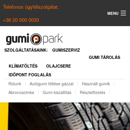
Telefonos ügyfélszolgálat:
MENU
+36 20 500 0033
KERESÉS
NYÁRI GUMI KERESŐ
SZOLGÁLTATÁSAINK:
GUMISZERVIZ
GUMI TÁROLÁS
TÉLI GUMI KERESŐ
KLÍMATÖLTÉS
OLAJCSERE
BELÉPÉS
IDŐPONT FOGLALÁS
REGISZTRÁCIÓ
Rólunk
Autógumi töltése gázzal
Használt gumik
Abroncscimke
Gumi kiszállítás
Részletfizetés