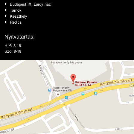
Budapest IX. Lurdy ház
Tárnok
Keszthely
Rédics
Nyitvatartás:
H-P: 8-18
Szo: 8-18