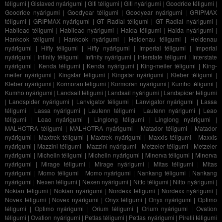
téligumi
|
Gislaved nyárigumi
|
Giti téligumi
|
Giti nyárigumi
|
Goodride téligumi
|
Goodride nyárigumi
|
Goodyear téligumi
|
Goodyear nyárigumi
|
GRIPMAX
téligumi
|
GRIPMAX nyárigumi
|
GT Radial téligumi
|
GT Radial nyárigumi
|
Habilead téligumi
|
Habilead nyárigumi
|
Haida téligumi
|
Haida nyárigumi
|
Hankook téligumi
|
Hankook nyárigumi
|
Heidenau téligumi
|
Heidenau
nyárigumi
|
Hifly téligumi
|
Hifly nyárigumi
|
Imperial téligumi
|
Imperial
nyárigumi
|
Infinity téligumi
|
Infinity nyárigumi
|
Interstate téligumi
|
Interstate
nyárigumi
|
Kenda téligumi
|
Kenda nyárigumi
|
King-meiler téligumi
|
King-
meiler nyárigumi
|
Kingstar téligumi
|
Kingstar nyárigumi
|
Kleber téligumi
|
Kleber nyárigumi
|
Kormoran téligumi
|
Kormoran nyárigumi
|
Kumho téligumi
|
Kumho nyárigumi
|
Landsail téligumi
|
Landsail nyárigumi
|
Landspider téligumi
|
Landspider nyárigumi
|
Lanvigator téligumi
|
Lanvigator nyárigumi
|
Lassa
téligumi
|
Lassa nyárigumi
|
Laufenn téligumi
|
Laufenn nyárigumi
|
Leao
téligumi
|
Leao nyárigumi
|
Linglong téligumi
|
Linglong nyárigumi
|
MALHOTRA téligumi
|
MALHOTRA nyárigumi
|
Matador téligumi
|
Matador
nyárigumi
|
Maxtrek téligumi
|
Maxtrek nyárigumi
|
Maxxis téligumi
|
Maxxis
nyárigumi
|
Mazzini téligumi
|
Mazzini nyárigumi
|
Metzeler téligumi
|
Metzeler
nyárigumi
|
Michelin téligumi
|
Michelin nyárigumi
|
Minerva téligumi
|
Minerva
nyárigumi
|
Mirage téligumi
|
Mirage nyárigumi
|
Mitas téligumi
|
Mitas
nyárigumi
|
Momo téligumi
|
Momo nyárigumi
|
Nankang téligumi
|
Nankang
nyárigumi
|
Nexen téligumi
|
Nexen nyárigumi
|
Nitto téligumi
|
Nitto nyárigumi
|
Nokian téligumi
|
Nokian nyárigumi
|
Nordexx téligumi
|
Nordexx nyárigumi
|
Novex téligumi
|
Novex nyárigumi
|
Onyx téligumi
|
Onyx nyárigumi
|
Optimo
téligumi
|
Optimo nyárigumi
|
Orium téligumi
|
Orium nyárigumi
|
Ovation
téligumi
|
Ovation nyárigumi
|
Petlas téligumi
|
Petlas nyárigumi
|
Pirelli téligumi