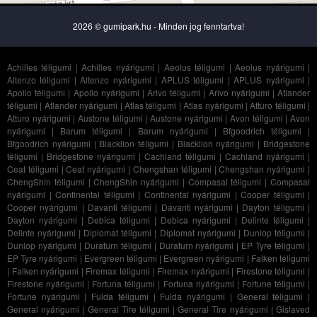
2026 © gumipark.hu - Minden jog fenntartva!
Achilles téligumi
|
Achilles nyárigumi
|
Aeolus téligumi
|
Aeolus nyárigumi
|
Altenzo téligumi
|
Altenzo nyárigumi
|
APLUS téligumi
|
APLUS nyárigumi
|
Apollo téligumi
|
Apollo nyárigumi
|
Arivo téligumi
|
Arivo nyárigumi
|
Atlander
téligumi
|
Atlander nyárigumi
|
Atlas téligumi
|
Atlas nyárigumi
|
Atturo téligumi
|
Atturo nyárigumi
|
Austone téligumi
|
Austone nyárigumi
|
Avon téligumi
|
Avon
nyárigumi
|
Barum téligumi
|
Barum nyárigumi
|
Bfgoodrich téligumi
|
Bfgoodrich nyárigumi
|
Blacklion téligumi
|
Blacklion nyárigumi
|
Bridgestone
téligumi
|
Bridgestone nyárigumi
|
Cachland téligumi
|
Cachland nyárigumi
|
Ceat téligumi
|
Ceat nyárigumi
|
Chengshan téligumi
|
Chengshan nyárigumi
|
ChengShin téligumi
|
ChengShin nyárigumi
|
Compasal téligumi
|
Compasal
nyárigumi
|
Continental téligumi
|
Continental nyárigumi
|
Cooper téligumi
|
Cooper nyárigumi
|
Davanti téligumi
|
Davanti nyárigumi
|
Dayton téligumi
|
Dayton nyárigumi
|
Debica téligumi
|
Debica nyárigumi
|
Delinte téligumi
|
Delinte nyárigumi
|
Diplomat téligumi
|
Diplomat nyárigumi
|
Dunlop téligumi
|
Dunlop nyárigumi
|
Duraturn téligumi
|
Duraturn nyárigumi
|
EP Tyre téligumi
|
EP Tyre nyárigumi
|
Evergreen téligumi
|
Evergreen nyárigumi
|
Falken téligumi
|
Falken nyárigumi
|
Firemax téligumi
|
Firemax nyárigumi
|
Firestone téligumi
|
Firestone nyárigumi
|
Fortuna téligumi
|
Fortuna nyárigumi
|
Fortune téligumi
|
Fortune nyárigumi
|
Fulda téligumi
|
Fulda nyárigumi
|
General téligumi
|
General nyárigumi
|
General Tire téligumi
|
General Tire nyárigumi
|
Gislaved