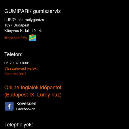
GUMIPARK gumiszerviz
LURDY ház mélygarázs
1097 Budapest,
Könyves K. krt. 12-14.
Megközelítés
Telefon:
06 70 370 0301
Visszahívást kérek!
írjon nekünk!
Online foglalok időpontot
(
Budapest IX. Lurdy ház
)
Telephelyek: