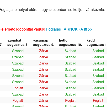
glalja le helyét előre, hogy szezonban se kelljen várakoznia.
elérhető időponttal várjuk!
Foglalás TÁRNOKRA itt >>
szombat
vasárnap
hétfő
kedd
7.
augusztus 8.
augusztus 9.
augusztus 10.
augusztus 1
Szabad
Zárva
Szabad
Szabad
Szabad
Zárva
Szabad
Szabad
Szabad
Zárva
Szabad
Szabad
Szabad
Zárva
Szabad
Szabad
Szabad
Zárva
Szabad
Szabad
Szabad
Zárva
Szabad
Szabad
Foglalt
Zárva
Szabad
Szabad
Szabad
Zárva
Szabad
Szabad
Foglalt
Zárva
Foglalt
Foglalt
Szabad
Zárva
Szabad
Szabad