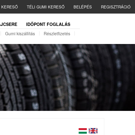
I KERESŐ
TÉLI GUMI KERESŐ
BELÉPÉS
REGISZTRÁCIÓ
JCSERE
IDŐPONT FOGLALÁS
Gumi kiszállítás
Részletfizetés