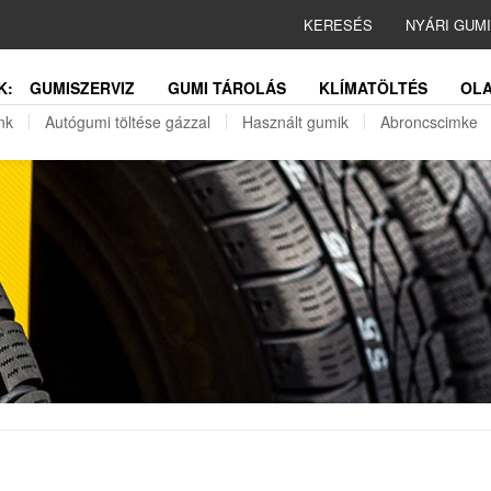
KERESÉS
NYÁRI GUM
K:
GUMISZERVIZ
GUMI TÁROLÁS
KLÍMATÖLTÉS
OLA
nk
Autógumi töltése gázzal
Használt gumik
Abroncscimke