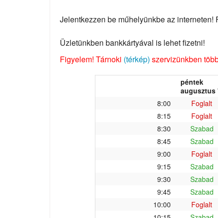
Jelentkezzen be műhelyünkbe az interneten! Fo
Üzletünkben bankkártyával is lehet fizetni!
Figyelem! Tárnoki
(térkép)
szervizünkben több 
péntek
augusztus 
8:00
Foglalt
8:15
Foglalt
8:30
Szabad
8:45
Szabad
9:00
Foglalt
9:15
Szabad
9:30
Szabad
9:45
Szabad
10:00
Foglalt
10:15
Szabad