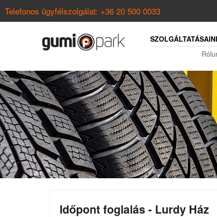
Telefonos ügyfélszolgálat:
+36 20 500 0033
SZOLGÁLTATÁSAIN
Rólu
Időpont foglalás - Lurdy Ház