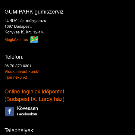
GUMIPARK gumiszerviz
LURDY ház mélygarázs
1097 Budapest,
Könyves K. krt. 12-14.
Megközelítés
Telefon:
06 70 370 0301
Visszahívást kérek!
írjon nekünk!
Online foglalok időpontot
(
Budapest IX. Lurdy ház
)
Telephelyek: