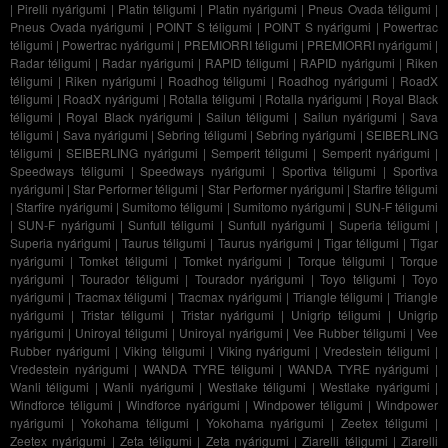
|
Pirelli nyárigumi
|
Platin téligumi
|
Platin nyárigumi
|
Pneus Ovada téligumi
|
Pneus Ovada nyárigumi
|
POINT S téligumi
|
POINT S nyárigumi
|
Powertrac
téligumi
|
Powertrac nyárigumi
|
PREMIORRI téligumi
|
PREMIORRI nyárigumi
|
Radar téligumi
|
Radar nyárigumi
|
RAPID téligumi
|
RAPID nyárigumi
|
Riken
téligumi
|
Riken nyárigumi
|
Roadhog téligumi
|
Roadhog nyárigumi
|
RoadX
téligumi
|
RoadX nyárigumi
|
Rotalla téligumi
|
Rotalla nyárigumi
|
Royal Black
téligumi
|
Royal Black nyárigumi
|
Sailun téligumi
|
Sailun nyárigumi
|
Sava
téligumi
|
Sava nyárigumi
|
Sebring téligumi
|
Sebring nyárigumi
|
SEIBERLING
téligumi
|
SEIBERLING nyárigumi
|
Semperit téligumi
|
Semperit nyárigumi
|
Speedways téligumi
|
Speedways nyárigumi
|
Sportiva téligumi
|
Sportiva
nyárigumi
|
Star Performer téligumi
|
Star Performer nyárigumi
|
Starfire téligumi
|
Starfire nyárigumi
|
Sumitomo téligumi
|
Sumitomo nyárigumi
|
SUN-F téligumi
|
SUN-F nyárigumi
|
Sunfull téligumi
|
Sunfull nyárigumi
|
Superia téligumi
|
Superia nyárigumi
|
Taurus téligumi
|
Taurus nyárigumi
|
Tigar téligumi
|
Tigar
nyárigumi
|
Tomket téligumi
|
Tomket nyárigumi
|
Torque téligumi
|
Torque
nyárigumi
|
Tourador téligumi
|
Tourador nyárigumi
|
Toyo téligumi
|
Toyo
nyárigumi
|
Tracmax téligumi
|
Tracmax nyárigumi
|
Triangle téligumi
|
Triangle
nyárigumi
|
Tristar téligumi
|
Tristar nyárigumi
|
Unigrip téligumi
|
Unigrip
nyárigumi
|
Uniroyal téligumi
|
Uniroyal nyárigumi
|
Vee Rubber téligumi
|
Vee
Rubber nyárigumi
|
Viking téligumi
|
Viking nyárigumi
|
Vredestein téligumi
|
Vredestein nyárigumi
|
WANDA TYRE téligumi
|
WANDA TYRE nyárigumi
|
Wanli téligumi
|
Wanli nyárigumi
|
Westlake téligumi
|
Westlake nyárigumi
|
Windforce téligumi
|
Windforce nyárigumi
|
Windpower téligumi
|
Windpower
nyárigumi
|
Yokohama téligumi
|
Yokohama nyárigumi
|
Zeetex téligumi
|
Zeetex nyárigumi
|
Zeta téligumi
|
Zeta nyárigumi
|
Ziarelli téligumi
|
Ziarelli