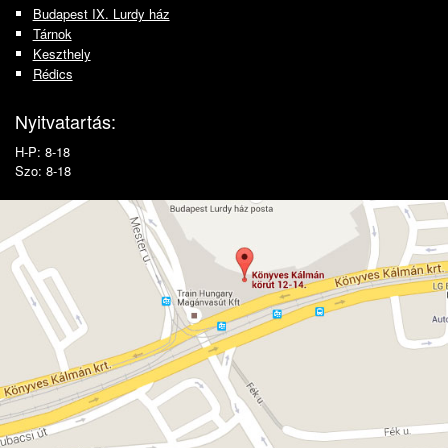
Budapest IX. Lurdy ház
Tárnok
Keszthely
Rédics
Nyitvatartás:
H-P: 8-18
Szo: 8-18