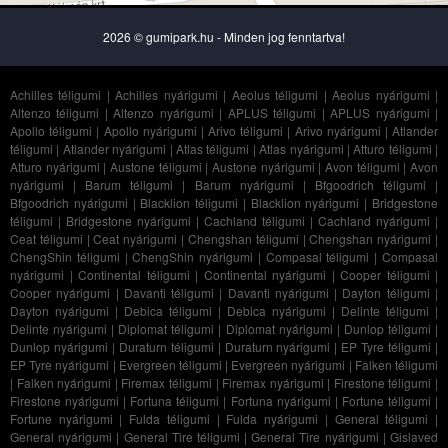
2026 © gumipark.hu - Minden jog fenntartva!
Achilles téligumi
|
Achilles nyárigumi
|
Aeolus téligumi
|
Aeolus nyárigumi
|
Altenzo téligumi
|
Altenzo nyárigumi
|
APLUS téligumi
|
APLUS nyárigumi
|
Apollo téligumi
|
Apollo nyárigumi
|
Arivo téligumi
|
Arivo nyárigumi
|
Atlander
téligumi
|
Atlander nyárigumi
|
Atlas téligumi
|
Atlas nyárigumi
|
Atturo téligumi
|
Atturo nyárigumi
|
Austone téligumi
|
Austone nyárigumi
|
Avon téligumi
|
Avon
nyárigumi
|
Barum téligumi
|
Barum nyárigumi
|
Bfgoodrich téligumi
|
Bfgoodrich nyárigumi
|
Blacklion téligumi
|
Blacklion nyárigumi
|
Bridgestone
téligumi
|
Bridgestone nyárigumi
|
Cachland téligumi
|
Cachland nyárigumi
|
Ceat téligumi
|
Ceat nyárigumi
|
Chengshan téligumi
|
Chengshan nyárigumi
|
ChengShin téligumi
|
ChengShin nyárigumi
|
Compasal téligumi
|
Compasal
nyárigumi
|
Continental téligumi
|
Continental nyárigumi
|
Cooper téligumi
|
Cooper nyárigumi
|
Davanti téligumi
|
Davanti nyárigumi
|
Dayton téligumi
|
Dayton nyárigumi
|
Debica téligumi
|
Debica nyárigumi
|
Delinte téligumi
|
Delinte nyárigumi
|
Diplomat téligumi
|
Diplomat nyárigumi
|
Dunlop téligumi
|
Dunlop nyárigumi
|
Duraturn téligumi
|
Duraturn nyárigumi
|
EP Tyre téligumi
|
EP Tyre nyárigumi
|
Evergreen téligumi
|
Evergreen nyárigumi
|
Falken téligumi
|
Falken nyárigumi
|
Firemax téligumi
|
Firemax nyárigumi
|
Firestone téligumi
|
Firestone nyárigumi
|
Fortuna téligumi
|
Fortuna nyárigumi
|
Fortune téligumi
|
Fortune nyárigumi
|
Fulda téligumi
|
Fulda nyárigumi
|
General téligumi
|
General nyárigumi
|
General Tire téligumi
|
General Tire nyárigumi
|
Gislaved