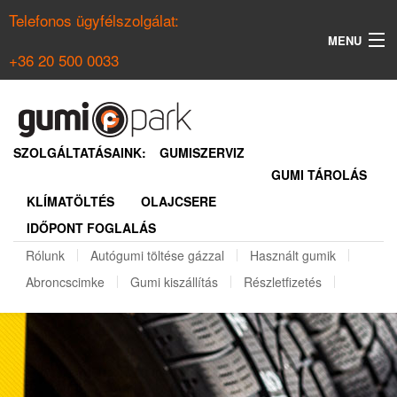
Telefonos ügyfélszolgálat:
MENU
+36 20 500 0033
KERESÉS
NYÁRI GUMI KERESŐ
SZOLGÁLTATÁSAINK:
GUMISZERVIZ
GUMI TÁROLÁS
TÉLI GUMI KERESŐ
KLÍMATÖLTÉS
OLAJCSERE
BELÉPÉS
IDŐPONT FOGLALÁS
REGISZTRÁCIÓ
Rólunk
Autógumi töltése gázzal
Használt gumik
Abroncscimke
Gumi kiszállítás
Részletfizetés