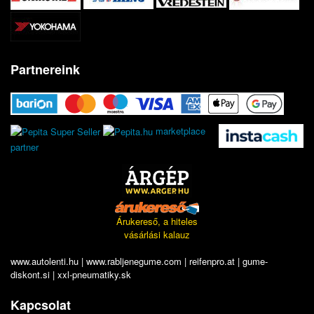
Partnereink
marketplace
partner
Árukereső, a hiteles
vásárlási kalauz
www.autolenti.hu
|
www.rabljenegume.com
|
reifenpro.at
|
gume-
diskont.si
|
xxl-pneumatiky.sk
Kapcsolat