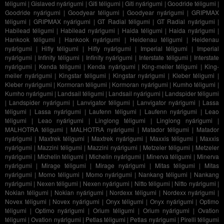
téligumi
|
Gislaved nyárigumi
|
Giti téligumi
|
Giti nyárigumi
|
Goodride téligumi
|
Goodride nyárigumi
|
Goodyear téligumi
|
Goodyear nyárigumi
|
GRIPMAX
téligumi
|
GRIPMAX nyárigumi
|
GT Radial téligumi
|
GT Radial nyárigumi
|
Habilead téligumi
|
Habilead nyárigumi
|
Haida téligumi
|
Haida nyárigumi
|
Hankook téligumi
|
Hankook nyárigumi
|
Heidenau téligumi
|
Heidenau
nyárigumi
|
Hifly téligumi
|
Hifly nyárigumi
|
Imperial téligumi
|
Imperial
nyárigumi
|
Infinity téligumi
|
Infinity nyárigumi
|
Interstate téligumi
|
Interstate
nyárigumi
|
Kenda téligumi
|
Kenda nyárigumi
|
King-meiler téligumi
|
King-
meiler nyárigumi
|
Kingstar téligumi
|
Kingstar nyárigumi
|
Kleber téligumi
|
Kleber nyárigumi
|
Kormoran téligumi
|
Kormoran nyárigumi
|
Kumho téligumi
|
Kumho nyárigumi
|
Landsail téligumi
|
Landsail nyárigumi
|
Landspider téligumi
|
Landspider nyárigumi
|
Lanvigator téligumi
|
Lanvigator nyárigumi
|
Lassa
téligumi
|
Lassa nyárigumi
|
Laufenn téligumi
|
Laufenn nyárigumi
|
Leao
téligumi
|
Leao nyárigumi
|
Linglong téligumi
|
Linglong nyárigumi
|
MALHOTRA téligumi
|
MALHOTRA nyárigumi
|
Matador téligumi
|
Matador
nyárigumi
|
Maxtrek téligumi
|
Maxtrek nyárigumi
|
Maxxis téligumi
|
Maxxis
nyárigumi
|
Mazzini téligumi
|
Mazzini nyárigumi
|
Metzeler téligumi
|
Metzeler
nyárigumi
|
Michelin téligumi
|
Michelin nyárigumi
|
Minerva téligumi
|
Minerva
nyárigumi
|
Mirage téligumi
|
Mirage nyárigumi
|
Mitas téligumi
|
Mitas
nyárigumi
|
Momo téligumi
|
Momo nyárigumi
|
Nankang téligumi
|
Nankang
nyárigumi
|
Nexen téligumi
|
Nexen nyárigumi
|
Nitto téligumi
|
Nitto nyárigumi
|
Nokian téligumi
|
Nokian nyárigumi
|
Nordexx téligumi
|
Nordexx nyárigumi
|
Novex téligumi
|
Novex nyárigumi
|
Onyx téligumi
|
Onyx nyárigumi
|
Optimo
téligumi
|
Optimo nyárigumi
|
Orium téligumi
|
Orium nyárigumi
|
Ovation
téligumi
|
Ovation nyárigumi
|
Petlas téligumi
|
Petlas nyárigumi
|
Pirelli téligumi