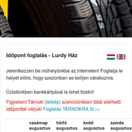
Időpont foglalás - Lurdy Ház
Jelentkezzen be műhelyünkbe az interneten! Foglalja le
helyét előre, hogy szezonban se kelljen várakoznia.
Üzletünkben bankkártyával is lehet fizetni!
Figyelem! Tárnoki
(térkép)
szervizünkben több elérhető
időponttal várjuk!
Foglalás TÁRNOKRA itt >>
vasárnap
hétfő
kedd
szerda
augusztus
augusztus
augusztus
augusztus