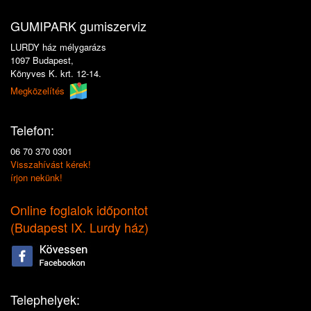
GUMIPARK gumiszerviz
LURDY ház mélygarázs
1097 Budapest,
Könyves K. krt. 12-14.
Megközelítés
Telefon:
06 70 370 0301
Visszahívást kérek!
írjon nekünk!
Online foglalok időpontot
(
Budapest IX. Lurdy ház
)
Telephelyek: