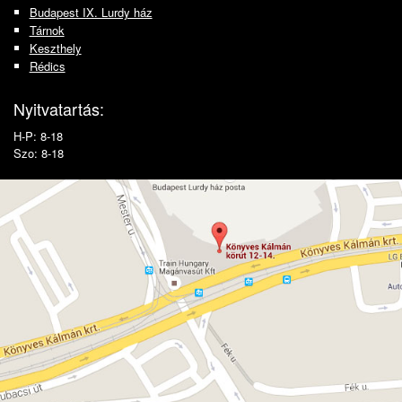
Budapest IX. Lurdy ház
Tárnok
Keszthely
Rédics
Nyitvatartás:
H-P: 8-18
Szo: 8-18