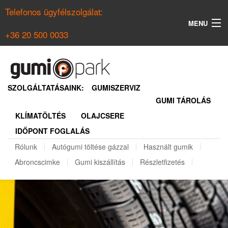
Telefonos ügyfélszolgálat:
MENU
+36 20 500 0033
KERESÉS
NYÁRI GUMI KERESŐ
SZOLGÁLTATÁSAINK:
GUMISZERVIZ
GUMI TÁROLÁS
TÉLI GUMI KERESŐ
KLÍMATÖLTÉS
OLAJCSERE
BELÉPÉS
IDŐPONT FOGLALÁS
REGISZTRÁCIÓ
Rólunk
Autógumi töltése gázzal
Használt gumik
Abroncscimke
Gumi kiszállítás
Részletfizetés