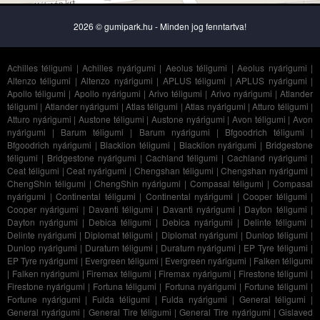
2026 © gumipark.hu - Minden jog fenntartva!
Achilles téligumi
|
Achilles nyárigumi
|
Aeolus téligumi
|
Aeolus nyárigumi
|
Altenzo téligumi
|
Altenzo nyárigumi
|
APLUS téligumi
|
APLUS nyárigumi
|
Apollo téligumi
|
Apollo nyárigumi
|
Arivo téligumi
|
Arivo nyárigumi
|
Atlander
téligumi
|
Atlander nyárigumi
|
Atlas téligumi
|
Atlas nyárigumi
|
Atturo téligumi
|
Atturo nyárigumi
|
Austone téligumi
|
Austone nyárigumi
|
Avon téligumi
|
Avon
nyárigumi
|
Barum téligumi
|
Barum nyárigumi
|
Bfgoodrich téligumi
|
Bfgoodrich nyárigumi
|
Blacklion téligumi
|
Blacklion nyárigumi
|
Bridgestone
téligumi
|
Bridgestone nyárigumi
|
Cachland téligumi
|
Cachland nyárigumi
|
Ceat téligumi
|
Ceat nyárigumi
|
Chengshan téligumi
|
Chengshan nyárigumi
|
ChengShin téligumi
|
ChengShin nyárigumi
|
Compasal téligumi
|
Compasal
nyárigumi
|
Continental téligumi
|
Continental nyárigumi
|
Cooper téligumi
|
Cooper nyárigumi
|
Davanti téligumi
|
Davanti nyárigumi
|
Dayton téligumi
|
Dayton nyárigumi
|
Debica téligumi
|
Debica nyárigumi
|
Delinte téligumi
|
Delinte nyárigumi
|
Diplomat téligumi
|
Diplomat nyárigumi
|
Dunlop téligumi
|
Dunlop nyárigumi
|
Duraturn téligumi
|
Duraturn nyárigumi
|
EP Tyre téligumi
|
EP Tyre nyárigumi
|
Evergreen téligumi
|
Evergreen nyárigumi
|
Falken téligumi
|
Falken nyárigumi
|
Firemax téligumi
|
Firemax nyárigumi
|
Firestone téligumi
|
Firestone nyárigumi
|
Fortuna téligumi
|
Fortuna nyárigumi
|
Fortune téligumi
|
Fortune nyárigumi
|
Fulda téligumi
|
Fulda nyárigumi
|
General téligumi
|
General nyárigumi
|
General Tire téligumi
|
General Tire nyárigumi
|
Gislaved