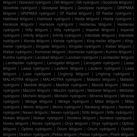
téligumi
|
Gislaved nyárigumi
|
Giti téligumi
|
Giti nyárigumi
|
Goodride téligumi
|
Goodride nyárigumi
|
Goodyear téligumi
|
Goodyear nyárigumi
|
GRIPMAX
téligumi
|
GRIPMAX nyárigumi
|
GT Radial téligumi
|
GT Radial nyárigumi
|
Habilead téligumi
|
Habilead nyárigumi
|
Haida téligumi
|
Haida nyárigumi
|
Hankook téligumi
|
Hankook nyárigumi
|
Heidenau téligumi
|
Heidenau
nyárigumi
|
Hifly téligumi
|
Hifly nyárigumi
|
Imperial téligumi
|
Imperial
nyárigumi
|
Infinity téligumi
|
Infinity nyárigumi
|
Interstate téligumi
|
Interstate
nyárigumi
|
Kenda téligumi
|
Kenda nyárigumi
|
King-meiler téligumi
|
King-
meiler nyárigumi
|
Kingstar téligumi
|
Kingstar nyárigumi
|
Kleber téligumi
|
Kleber nyárigumi
|
Kormoran téligumi
|
Kormoran nyárigumi
|
Kumho téligumi
|
Kumho nyárigumi
|
Landsail téligumi
|
Landsail nyárigumi
|
Landspider téligumi
|
Landspider nyárigumi
|
Lanvigator téligumi
|
Lanvigator nyárigumi
|
Lassa
téligumi
|
Lassa nyárigumi
|
Laufenn téligumi
|
Laufenn nyárigumi
|
Leao
téligumi
|
Leao nyárigumi
|
Linglong téligumi
|
Linglong nyárigumi
|
MALHOTRA téligumi
|
MALHOTRA nyárigumi
|
Matador téligumi
|
Matador
nyárigumi
|
Maxtrek téligumi
|
Maxtrek nyárigumi
|
Maxxis téligumi
|
Maxxis
nyárigumi
|
Mazzini téligumi
|
Mazzini nyárigumi
|
Metzeler téligumi
|
Metzeler
nyárigumi
|
Michelin téligumi
|
Michelin nyárigumi
|
Minerva téligumi
|
Minerva
nyárigumi
|
Mirage téligumi
|
Mirage nyárigumi
|
Mitas téligumi
|
Mitas
nyárigumi
|
Momo téligumi
|
Momo nyárigumi
|
Nankang téligumi
|
Nankang
nyárigumi
|
Nexen téligumi
|
Nexen nyárigumi
|
Nitto téligumi
|
Nitto nyárigumi
|
Nokian téligumi
|
Nokian nyárigumi
|
Nordexx téligumi
|
Nordexx nyárigumi
|
Novex téligumi
|
Novex nyárigumi
|
Onyx téligumi
|
Onyx nyárigumi
|
Optimo
téligumi
|
Optimo nyárigumi
|
Orium téligumi
|
Orium nyárigumi
|
Ovation
téligumi
|
Ovation nyárigumi
|
Petlas téligumi
|
Petlas nyárigumi
|
Pirelli téligumi