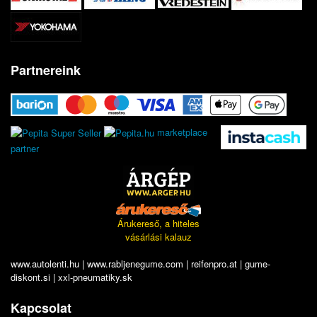
Partnereink
marketplace
partner
Árukereső, a hiteles
vásárlási kalauz
www.autolenti.hu
|
www.rabljenegume.com
|
reifenpro.at
|
gume-
diskont.si
|
xxl-pneumatiky.sk
Kapcsolat