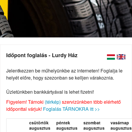
Időpont foglalás - Lurdy Ház
Jelentkezzen be műhelyünkbe az interneten! Foglalja le
helyét előre, hogy szezonban se kelljen várakoznia.
Üzletünkben bankkártyával is lehet fizetni!
Figyelem! Tárnoki
(térkép)
szervizünkben több elérhető
időponttal várjuk!
Foglalás TÁRNOKRA itt >>
csütörtök
péntek
szombat
vasárnap
augusztus
augusztus
augusztus
augusztus