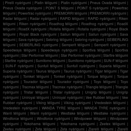
|
Pirelli nyárigumi
|
Platin téligumi
|
Platin nyárigumi
|
Pneus Ovada téligumi
|
Pneus Ovada nyárigumi
|
POINT S téligumi
|
POINT S nyárigumi
|
Powertrac
téligumi
|
Powertrac nyárigumi
|
PREMIORRI téligumi
|
PREMIORRI nyárigumi
|
Radar téligumi
|
Radar nyárigumi
|
RAPID téligumi
|
RAPID nyárigumi
|
Riken
téligumi
|
Riken nyárigumi
|
Roadhog téligumi
|
Roadhog nyárigumi
|
RoadX
téligumi
|
RoadX nyárigumi
|
Rotalla téligumi
|
Rotalla nyárigumi
|
Royal Black
téligumi
|
Royal Black nyárigumi
|
Sailun téligumi
|
Sailun nyárigumi
|
Sava
téligumi
|
Sava nyárigumi
|
Sebring téligumi
|
Sebring nyárigumi
|
SEIBERLING
téligumi
|
SEIBERLING nyárigumi
|
Semperit téligumi
|
Semperit nyárigumi
|
Speedways téligumi
|
Speedways nyárigumi
|
Sportiva téligumi
|
Sportiva
nyárigumi
|
Star Performer téligumi
|
Star Performer nyárigumi
|
Starfire téligumi
|
Starfire nyárigumi
|
Sumitomo téligumi
|
Sumitomo nyárigumi
|
SUN-F téligumi
|
SUN-F nyárigumi
|
Sunfull téligumi
|
Sunfull nyárigumi
|
Superia téligumi
|
Superia nyárigumi
|
Taurus téligumi
|
Taurus nyárigumi
|
Tigar téligumi
|
Tigar
nyárigumi
|
Tomket téligumi
|
Tomket nyárigumi
|
Torque téligumi
|
Torque
nyárigumi
|
Tourador téligumi
|
Tourador nyárigumi
|
Toyo téligumi
|
Toyo
nyárigumi
|
Tracmax téligumi
|
Tracmax nyárigumi
|
Triangle téligumi
|
Triangle
nyárigumi
|
Tristar téligumi
|
Tristar nyárigumi
|
Unigrip téligumi
|
Unigrip
nyárigumi
|
Uniroyal téligumi
|
Uniroyal nyárigumi
|
Vee Rubber téligumi
|
Vee
Rubber nyárigumi
|
Viking téligumi
|
Viking nyárigumi
|
Vredestein téligumi
|
Vredestein nyárigumi
|
WANDA TYRE téligumi
|
WANDA TYRE nyárigumi
|
Wanli téligumi
|
Wanli nyárigumi
|
Westlake téligumi
|
Westlake nyárigumi
|
Windforce téligumi
|
Windforce nyárigumi
|
Windpower téligumi
|
Windpower
nyárigumi
|
Yokohama téligumi
|
Yokohama nyárigumi
|
Zeetex téligumi
|
Zeetex nyárigumi
|
Zeta téligumi
|
Zeta nyárigumi
|
Ziarelli téligumi
|
Ziarelli