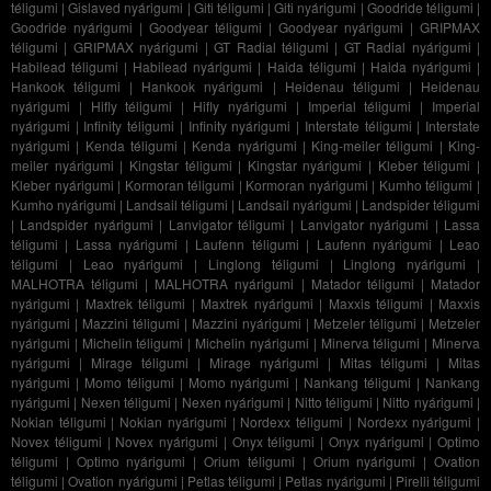
téligumi
|
Gislaved nyárigumi
|
Giti téligumi
|
Giti nyárigumi
|
Goodride téligumi
|
Goodride nyárigumi
|
Goodyear téligumi
|
Goodyear nyárigumi
|
GRIPMAX
téligumi
|
GRIPMAX nyárigumi
|
GT Radial téligumi
|
GT Radial nyárigumi
|
Habilead téligumi
|
Habilead nyárigumi
|
Haida téligumi
|
Haida nyárigumi
|
Hankook téligumi
|
Hankook nyárigumi
|
Heidenau téligumi
|
Heidenau
nyárigumi
|
Hifly téligumi
|
Hifly nyárigumi
|
Imperial téligumi
|
Imperial
nyárigumi
|
Infinity téligumi
|
Infinity nyárigumi
|
Interstate téligumi
|
Interstate
nyárigumi
|
Kenda téligumi
|
Kenda nyárigumi
|
King-meiler téligumi
|
King-
meiler nyárigumi
|
Kingstar téligumi
|
Kingstar nyárigumi
|
Kleber téligumi
|
Kleber nyárigumi
|
Kormoran téligumi
|
Kormoran nyárigumi
|
Kumho téligumi
|
Kumho nyárigumi
|
Landsail téligumi
|
Landsail nyárigumi
|
Landspider téligumi
|
Landspider nyárigumi
|
Lanvigator téligumi
|
Lanvigator nyárigumi
|
Lassa
téligumi
|
Lassa nyárigumi
|
Laufenn téligumi
|
Laufenn nyárigumi
|
Leao
téligumi
|
Leao nyárigumi
|
Linglong téligumi
|
Linglong nyárigumi
|
MALHOTRA téligumi
|
MALHOTRA nyárigumi
|
Matador téligumi
|
Matador
nyárigumi
|
Maxtrek téligumi
|
Maxtrek nyárigumi
|
Maxxis téligumi
|
Maxxis
nyárigumi
|
Mazzini téligumi
|
Mazzini nyárigumi
|
Metzeler téligumi
|
Metzeler
nyárigumi
|
Michelin téligumi
|
Michelin nyárigumi
|
Minerva téligumi
|
Minerva
nyárigumi
|
Mirage téligumi
|
Mirage nyárigumi
|
Mitas téligumi
|
Mitas
nyárigumi
|
Momo téligumi
|
Momo nyárigumi
|
Nankang téligumi
|
Nankang
nyárigumi
|
Nexen téligumi
|
Nexen nyárigumi
|
Nitto téligumi
|
Nitto nyárigumi
|
Nokian téligumi
|
Nokian nyárigumi
|
Nordexx téligumi
|
Nordexx nyárigumi
|
Novex téligumi
|
Novex nyárigumi
|
Onyx téligumi
|
Onyx nyárigumi
|
Optimo
téligumi
|
Optimo nyárigumi
|
Orium téligumi
|
Orium nyárigumi
|
Ovation
téligumi
|
Ovation nyárigumi
|
Petlas téligumi
|
Petlas nyárigumi
|
Pirelli téligumi