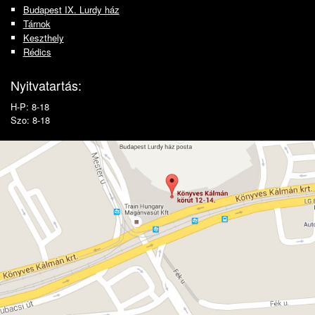
Budapest IX. Lurdy ház
Tárnok
Keszthely
Rédics
Nyitvatartás:
H-P: 8-18
Szo: 8-18