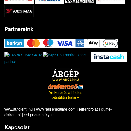
Partnereink
marketplace
partner
Árukereső, a hiteles
vásárlási kalauz
www.autolenti.hu
|
www.rabljenegume.com
|
reifenpro.at
|
gume-
diskont.si
|
xxl-pneumatiky.sk
Kapcsolat