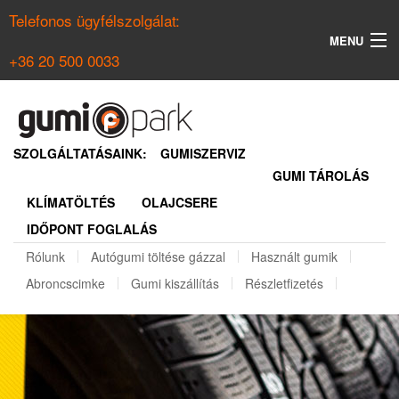
Telefonos ügyfélszolgálat:
MENU
+36 20 500 0033
KERESÉS
NYÁRI GUMI KERESŐ
SZOLGÁLTATÁSAINK:
GUMISZERVIZ
GUMI TÁROLÁS
TÉLI GUMI KERESŐ
KLÍMATÖLTÉS
OLAJCSERE
BELÉPÉS
IDŐPONT FOGLALÁS
REGISZTRÁCIÓ
Rólunk
Autógumi töltése gázzal
Használt gumik
Abroncscimke
Gumi kiszállítás
Részletfizetés