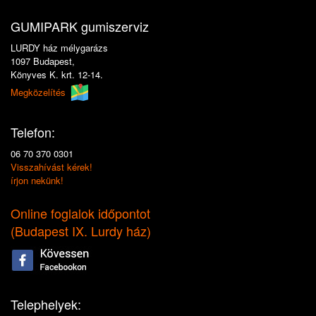
GUMIPARK gumiszerviz
LURDY ház mélygarázs
1097 Budapest,
Könyves K. krt. 12-14.
Megközelítés
Telefon:
06 70 370 0301
Visszahívást kérek!
írjon nekünk!
Online foglalok időpontot
(
Budapest IX. Lurdy ház
)
Telephelyek: