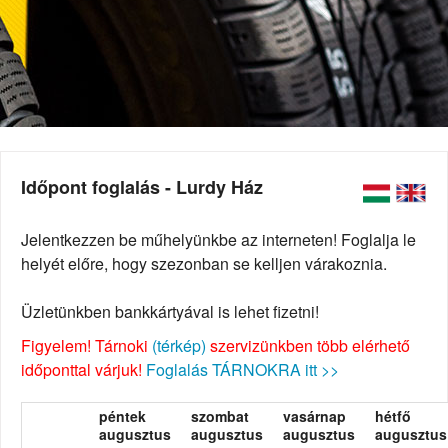
Időpont foglalás - Lurdy Ház
Jelentkezzen be műhelyünkbe az interneten! Foglalja le
helyét előre, hogy szezonban se kelljen várakoznia.
Üzletünkben bankkártyával is lehet fizetni!
Figyelem! Tárnoki
(térkép)
szervizünkben több elérhető
időponttal várjuk!
Foglalás TÁRNOKRA itt >>
péntek
szombat
vasárnap
hétfő
augusztus
augusztus
augusztus
augusztus