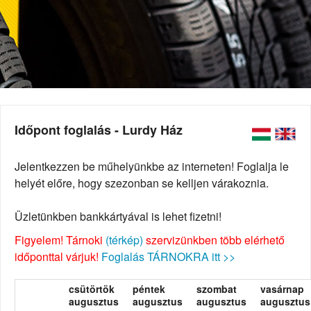
Időpont foglalás - Lurdy Ház
Jelentkezzen be műhelyünkbe az interneten! Foglalja le
helyét előre, hogy szezonban se kelljen várakoznia.
Üzletünkben bankkártyával is lehet fizetni!
Figyelem! Tárnoki
(térkép)
szervizünkben több elérhető
időponttal várjuk!
Foglalás TÁRNOKRA itt >>
csütörtök
péntek
szombat
vasárnap
augusztus
augusztus
augusztus
augusztus