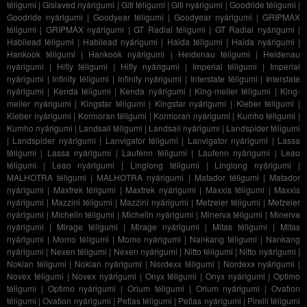
téligumi
|
Gislaved nyárigumi
|
Giti téligumi
|
Giti nyárigumi
|
Goodride téligumi
|
Goodride nyárigumi
|
Goodyear téligumi
|
Goodyear nyárigumi
|
GRIPMAX
téligumi
|
GRIPMAX nyárigumi
|
GT Radial téligumi
|
GT Radial nyárigumi
|
Habilead téligumi
|
Habilead nyárigumi
|
Haida téligumi
|
Haida nyárigumi
|
Hankook téligumi
|
Hankook nyárigumi
|
Heidenau téligumi
|
Heidenau
nyárigumi
|
Hifly téligumi
|
Hifly nyárigumi
|
Imperial téligumi
|
Imperial
nyárigumi
|
Infinity téligumi
|
Infinity nyárigumi
|
Interstate téligumi
|
Interstate
nyárigumi
|
Kenda téligumi
|
Kenda nyárigumi
|
King-meiler téligumi
|
King-
meiler nyárigumi
|
Kingstar téligumi
|
Kingstar nyárigumi
|
Kleber téligumi
|
Kleber nyárigumi
|
Kormoran téligumi
|
Kormoran nyárigumi
|
Kumho téligumi
|
Kumho nyárigumi
|
Landsail téligumi
|
Landsail nyárigumi
|
Landspider téligumi
|
Landspider nyárigumi
|
Lanvigator téligumi
|
Lanvigator nyárigumi
|
Lassa
téligumi
|
Lassa nyárigumi
|
Laufenn téligumi
|
Laufenn nyárigumi
|
Leao
téligumi
|
Leao nyárigumi
|
Linglong téligumi
|
Linglong nyárigumi
|
MALHOTRA téligumi
|
MALHOTRA nyárigumi
|
Matador téligumi
|
Matador
nyárigumi
|
Maxtrek téligumi
|
Maxtrek nyárigumi
|
Maxxis téligumi
|
Maxxis
nyárigumi
|
Mazzini téligumi
|
Mazzini nyárigumi
|
Metzeler téligumi
|
Metzeler
nyárigumi
|
Michelin téligumi
|
Michelin nyárigumi
|
Minerva téligumi
|
Minerva
nyárigumi
|
Mirage téligumi
|
Mirage nyárigumi
|
Mitas téligumi
|
Mitas
nyárigumi
|
Momo téligumi
|
Momo nyárigumi
|
Nankang téligumi
|
Nankang
nyárigumi
|
Nexen téligumi
|
Nexen nyárigumi
|
Nitto téligumi
|
Nitto nyárigumi
|
Nokian téligumi
|
Nokian nyárigumi
|
Nordexx téligumi
|
Nordexx nyárigumi
|
Novex téligumi
|
Novex nyárigumi
|
Onyx téligumi
|
Onyx nyárigumi
|
Optimo
téligumi
|
Optimo nyárigumi
|
Orium téligumi
|
Orium nyárigumi
|
Ovation
téligumi
|
Ovation nyárigumi
|
Petlas téligumi
|
Petlas nyárigumi
|
Pirelli téligumi