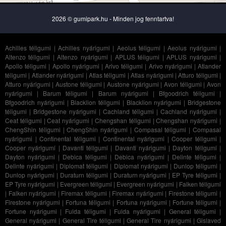
2026 © gumipark.hu - Minden jog fenntartva!
Achilles téligumi
|
Achilles nyárigumi
|
Aeolus téligumi
|
Aeolus nyárigumi
|
Altenzo téligumi
|
Altenzo nyárigumi
|
APLUS téligumi
|
APLUS nyárigumi
|
Apollo téligumi
|
Apollo nyárigumi
|
Arivo téligumi
|
Arivo nyárigumi
|
Atlander
téligumi
|
Atlander nyárigumi
|
Atlas téligumi
|
Atlas nyárigumi
|
Atturo téligumi
|
Atturo nyárigumi
|
Austone téligumi
|
Austone nyárigumi
|
Avon téligumi
|
Avon
nyárigumi
|
Barum téligumi
|
Barum nyárigumi
|
Bfgoodrich téligumi
|
Bfgoodrich nyárigumi
|
Blacklion téligumi
|
Blacklion nyárigumi
|
Bridgestone
téligumi
|
Bridgestone nyárigumi
|
Cachland téligumi
|
Cachland nyárigumi
|
Ceat téligumi
|
Ceat nyárigumi
|
Chengshan téligumi
|
Chengshan nyárigumi
|
ChengShin téligumi
|
ChengShin nyárigumi
|
Compasal téligumi
|
Compasal
nyárigumi
|
Continental téligumi
|
Continental nyárigumi
|
Cooper téligumi
|
Cooper nyárigumi
|
Davanti téligumi
|
Davanti nyárigumi
|
Dayton téligumi
|
Dayton nyárigumi
|
Debica téligumi
|
Debica nyárigumi
|
Delinte téligumi
|
Delinte nyárigumi
|
Diplomat téligumi
|
Diplomat nyárigumi
|
Dunlop téligumi
|
Dunlop nyárigumi
|
Duraturn téligumi
|
Duraturn nyárigumi
|
EP Tyre téligumi
|
EP Tyre nyárigumi
|
Evergreen téligumi
|
Evergreen nyárigumi
|
Falken téligumi
|
Falken nyárigumi
|
Firemax téligumi
|
Firemax nyárigumi
|
Firestone téligumi
|
Firestone nyárigumi
|
Fortuna téligumi
|
Fortuna nyárigumi
|
Fortune téligumi
|
Fortune nyárigumi
|
Fulda téligumi
|
Fulda nyárigumi
|
General téligumi
|
General nyárigumi
|
General Tire téligumi
|
General Tire nyárigumi
|
Gislaved