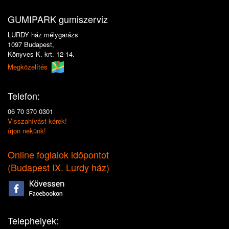
GUMIPARK gumiszerviz
LURDY ház mélygarázs
1097 Budapest,
Könyves K. krt. 12-14.
Megközelítés
Telefon:
06 70 370 0301
Visszahívást kérek!
írjon nekünk!
Online foglalok időpontot
(
Budapest IX. Lurdy ház
)
Telephelyek: