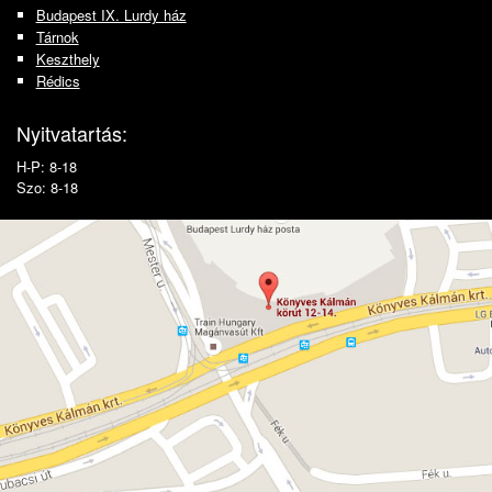
Budapest IX. Lurdy ház
Tárnok
Keszthely
Rédics
Nyitvatartás:
H-P: 8-18
Szo: 8-18