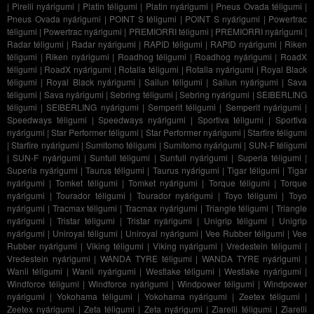
|
Pirelli nyárigumi
|
Platin téligumi
|
Platin nyárigumi
|
Pneus Ovada téligumi
|
Pneus Ovada nyárigumi
|
POINT S téligumi
|
POINT S nyárigumi
|
Powertrac
téligumi
|
Powertrac nyárigumi
|
PREMIORRI téligumi
|
PREMIORRI nyárigumi
|
Radar téligumi
|
Radar nyárigumi
|
RAPID téligumi
|
RAPID nyárigumi
|
Riken
téligumi
|
Riken nyárigumi
|
Roadhog téligumi
|
Roadhog nyárigumi
|
RoadX
téligumi
|
RoadX nyárigumi
|
Rotalla téligumi
|
Rotalla nyárigumi
|
Royal Black
téligumi
|
Royal Black nyárigumi
|
Sailun téligumi
|
Sailun nyárigumi
|
Sava
téligumi
|
Sava nyárigumi
|
Sebring téligumi
|
Sebring nyárigumi
|
SEIBERLING
téligumi
|
SEIBERLING nyárigumi
|
Semperit téligumi
|
Semperit nyárigumi
|
Speedways téligumi
|
Speedways nyárigumi
|
Sportiva téligumi
|
Sportiva
nyárigumi
|
Star Performer téligumi
|
Star Performer nyárigumi
|
Starfire téligumi
|
Starfire nyárigumi
|
Sumitomo téligumi
|
Sumitomo nyárigumi
|
SUN-F téligumi
|
SUN-F nyárigumi
|
Sunfull téligumi
|
Sunfull nyárigumi
|
Superia téligumi
|
Superia nyárigumi
|
Taurus téligumi
|
Taurus nyárigumi
|
Tigar téligumi
|
Tigar
nyárigumi
|
Tomket téligumi
|
Tomket nyárigumi
|
Torque téligumi
|
Torque
nyárigumi
|
Tourador téligumi
|
Tourador nyárigumi
|
Toyo téligumi
|
Toyo
nyárigumi
|
Tracmax téligumi
|
Tracmax nyárigumi
|
Triangle téligumi
|
Triangle
nyárigumi
|
Tristar téligumi
|
Tristar nyárigumi
|
Unigrip téligumi
|
Unigrip
nyárigumi
|
Uniroyal téligumi
|
Uniroyal nyárigumi
|
Vee Rubber téligumi
|
Vee
Rubber nyárigumi
|
Viking téligumi
|
Viking nyárigumi
|
Vredestein téligumi
|
Vredestein nyárigumi
|
WANDA TYRE téligumi
|
WANDA TYRE nyárigumi
|
Wanli téligumi
|
Wanli nyárigumi
|
Westlake téligumi
|
Westlake nyárigumi
|
Windforce téligumi
|
Windforce nyárigumi
|
Windpower téligumi
|
Windpower
nyárigumi
|
Yokohama téligumi
|
Yokohama nyárigumi
|
Zeetex téligumi
|
Zeetex nyárigumi
|
Zeta téligumi
|
Zeta nyárigumi
|
Ziarelli téligumi
|
Ziarelli