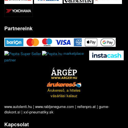
Partnereink
marketplace
partner
Árukereső, a hiteles
vásárlási kalauz
www.autolenti.hu
|
www.rabljenegume.com
|
reifenpro.at
|
gume-
diskont.si
|
xxl-pneumatiky.sk
Kapcsolat