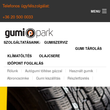
Telefonos ügyfélszolgálat:
MENU
+36 20 500 0033
KERESÉS
NYÁRI GUMI KERESŐ
SZOLGÁLTATÁSAINK:
GUMISZERVIZ
GUMI TÁROLÁS
TÉLI GUMI KERESŐ
KLÍMATÖLTÉS
OLAJCSERE
BELÉPÉS
IDŐPONT FOGLALÁS
REGISZTRÁCIÓ
Rólunk
Autógumi töltése gázzal
Használt gumik
Abroncscimke
Gumi kiszállítás
Részletfizetés