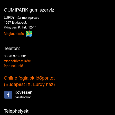
GUMIPARK gumiszerviz
LURDY ház mélygarázs
1097 Budapest,
Könyves K. krt. 12-14.
Megközelítés
Telefon:
06 70 370 0301
Visszahívást kérek!
írjon nekünk!
Online foglalok időpontot
(
Budapest IX. Lurdy ház
)
Telephelyek: