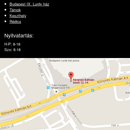
Budapest IX. Lurdy ház
Tárnok
Keszthely
Rédics
Nyitvatartás:
H-P: 8-18
Szo: 8-18