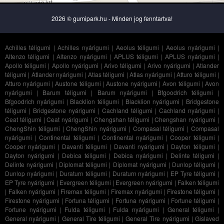
2026 © gumipark.hu - Minden jog fenntartva!
Achilles téligumi
|
Achilles nyárigumi
|
Aeolus téligumi
|
Aeolus nyárigumi
|
Altenzo téligumi
|
Altenzo nyárigumi
|
APLUS téligumi
|
APLUS nyárigumi
|
Apollo téligumi
|
Apollo nyárigumi
|
Arivo téligumi
|
Arivo nyárigumi
|
Atlander
téligumi
|
Atlander nyárigumi
|
Atlas téligumi
|
Atlas nyárigumi
|
Atturo téligumi
|
Atturo nyárigumi
|
Austone téligumi
|
Austone nyárigumi
|
Avon téligumi
|
Avon
nyárigumi
|
Barum téligumi
|
Barum nyárigumi
|
Bfgoodrich téligumi
|
Bfgoodrich nyárigumi
|
Blacklion téligumi
|
Blacklion nyárigumi
|
Bridgestone
téligumi
|
Bridgestone nyárigumi
|
Cachland téligumi
|
Cachland nyárigumi
|
Ceat téligumi
|
Ceat nyárigumi
|
Chengshan téligumi
|
Chengshan nyárigumi
|
ChengShin téligumi
|
ChengShin nyárigumi
|
Compasal téligumi
|
Compasal
nyárigumi
|
Continental téligumi
|
Continental nyárigumi
|
Cooper téligumi
|
Cooper nyárigumi
|
Davanti téligumi
|
Davanti nyárigumi
|
Dayton téligumi
|
Dayton nyárigumi
|
Debica téligumi
|
Debica nyárigumi
|
Delinte téligumi
|
Delinte nyárigumi
|
Diplomat téligumi
|
Diplomat nyárigumi
|
Dunlop téligumi
|
Dunlop nyárigumi
|
Duraturn téligumi
|
Duraturn nyárigumi
|
EP Tyre téligumi
|
EP Tyre nyárigumi
|
Evergreen téligumi
|
Evergreen nyárigumi
|
Falken téligumi
|
Falken nyárigumi
|
Firemax téligumi
|
Firemax nyárigumi
|
Firestone téligumi
|
Firestone nyárigumi
|
Fortuna téligumi
|
Fortuna nyárigumi
|
Fortune téligumi
|
Fortune nyárigumi
|
Fulda téligumi
|
Fulda nyárigumi
|
General téligumi
|
General nyárigumi
|
General Tire téligumi
|
General Tire nyárigumi
|
Gislaved