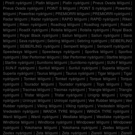
|
Pirelli nyárigumi
|
Platin téligumi
|
Platin nyárigumi
|
Pneus Ovada téligumi
|
Pneus Ovada nyárigumi
|
POINT S téligumi
|
POINT S nyárigumi
|
Powertrac
téligumi
|
Powertrac nyárigumi
|
PREMIORRI téligumi
|
PREMIORRI nyárigumi
|
Radar téligumi
|
Radar nyárigumi
|
RAPID téligumi
|
RAPID nyárigumi
|
Riken
téligumi
|
Riken nyárigumi
|
Roadhog téligumi
|
Roadhog nyárigumi
|
RoadX
téligumi
|
RoadX nyárigumi
|
Rotalla téligumi
|
Rotalla nyárigumi
|
Royal Black
téligumi
|
Royal Black nyárigumi
|
Sailun téligumi
|
Sailun nyárigumi
|
Sava
téligumi
|
Sava nyárigumi
|
Sebring téligumi
|
Sebring nyárigumi
|
SEIBERLING
téligumi
|
SEIBERLING nyárigumi
|
Semperit téligumi
|
Semperit nyárigumi
|
Speedways téligumi
|
Speedways nyárigumi
|
Sportiva téligumi
|
Sportiva
nyárigumi
|
Star Performer téligumi
|
Star Performer nyárigumi
|
Starfire téligumi
|
Starfire nyárigumi
|
Sumitomo téligumi
|
Sumitomo nyárigumi
|
SUN-F téligumi
|
SUN-F nyárigumi
|
Sunfull téligumi
|
Sunfull nyárigumi
|
Superia téligumi
|
Superia nyárigumi
|
Taurus téligumi
|
Taurus nyárigumi
|
Tigar téligumi
|
Tigar
nyárigumi
|
Tomket téligumi
|
Tomket nyárigumi
|
Torque téligumi
|
Torque
nyárigumi
|
Tourador téligumi
|
Tourador nyárigumi
|
Toyo téligumi
|
Toyo
nyárigumi
|
Tracmax téligumi
|
Tracmax nyárigumi
|
Triangle téligumi
|
Triangle
nyárigumi
|
Tristar téligumi
|
Tristar nyárigumi
|
Unigrip téligumi
|
Unigrip
nyárigumi
|
Uniroyal téligumi
|
Uniroyal nyárigumi
|
Vee Rubber téligumi
|
Vee
Rubber nyárigumi
|
Viking téligumi
|
Viking nyárigumi
|
Vredestein téligumi
|
Vredestein nyárigumi
|
WANDA TYRE téligumi
|
WANDA TYRE nyárigumi
|
Wanli téligumi
|
Wanli nyárigumi
|
Westlake téligumi
|
Westlake nyárigumi
|
Windforce téligumi
|
Windforce nyárigumi
|
Windpower téligumi
|
Windpower
nyárigumi
|
Yokohama téligumi
|
Yokohama nyárigumi
|
Zeetex téligumi
|
Zeetex nyárigumi
|
Zeta téligumi
|
Zeta nyárigumi
|
Ziarelli téligumi
|
Ziarelli