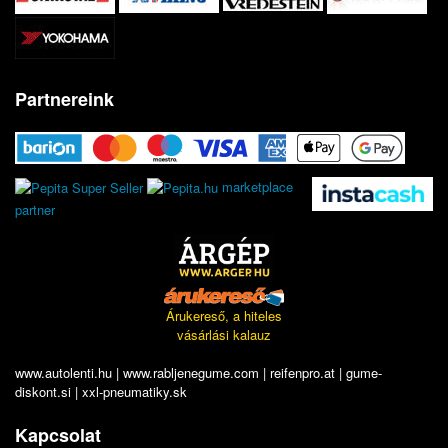
Partnereink
marketplace
partner
Árukereső, a hiteles
vásárlási kalauz
www.autolenti.hu
|
www.rabljenegume.com
|
reifenpro.at
|
gume-
diskont.si
|
xxl-pneumatiky.sk
Kapcsolat