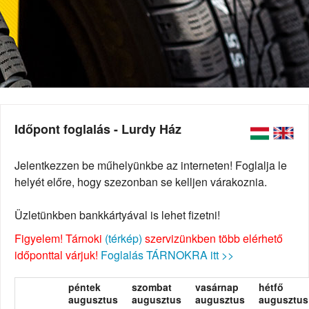
Időpont foglalás - Lurdy Ház
Jelentkezzen be műhelyünkbe az interneten! Foglalja le
helyét előre, hogy szezonban se kelljen várakoznia.
Üzletünkben bankkártyával is lehet fizetni!
Figyelem! Tárnoki
(térkép)
szervizünkben több elérhető
időponttal várjuk!
Foglalás TÁRNOKRA itt >>
péntek
szombat
vasárnap
hétfő
augusztus
augusztus
augusztus
augusztus