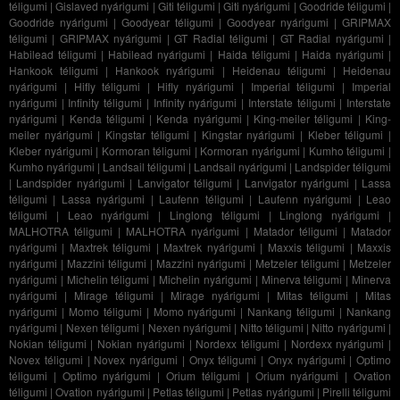
téligumi
|
Gislaved nyárigumi
|
Giti téligumi
|
Giti nyárigumi
|
Goodride téligumi
|
Goodride nyárigumi
|
Goodyear téligumi
|
Goodyear nyárigumi
|
GRIPMAX
téligumi
|
GRIPMAX nyárigumi
|
GT Radial téligumi
|
GT Radial nyárigumi
|
Habilead téligumi
|
Habilead nyárigumi
|
Haida téligumi
|
Haida nyárigumi
|
Hankook téligumi
|
Hankook nyárigumi
|
Heidenau téligumi
|
Heidenau
nyárigumi
|
Hifly téligumi
|
Hifly nyárigumi
|
Imperial téligumi
|
Imperial
nyárigumi
|
Infinity téligumi
|
Infinity nyárigumi
|
Interstate téligumi
|
Interstate
nyárigumi
|
Kenda téligumi
|
Kenda nyárigumi
|
King-meiler téligumi
|
King-
meiler nyárigumi
|
Kingstar téligumi
|
Kingstar nyárigumi
|
Kleber téligumi
|
Kleber nyárigumi
|
Kormoran téligumi
|
Kormoran nyárigumi
|
Kumho téligumi
|
Kumho nyárigumi
|
Landsail téligumi
|
Landsail nyárigumi
|
Landspider téligumi
|
Landspider nyárigumi
|
Lanvigator téligumi
|
Lanvigator nyárigumi
|
Lassa
téligumi
|
Lassa nyárigumi
|
Laufenn téligumi
|
Laufenn nyárigumi
|
Leao
téligumi
|
Leao nyárigumi
|
Linglong téligumi
|
Linglong nyárigumi
|
MALHOTRA téligumi
|
MALHOTRA nyárigumi
|
Matador téligumi
|
Matador
nyárigumi
|
Maxtrek téligumi
|
Maxtrek nyárigumi
|
Maxxis téligumi
|
Maxxis
nyárigumi
|
Mazzini téligumi
|
Mazzini nyárigumi
|
Metzeler téligumi
|
Metzeler
nyárigumi
|
Michelin téligumi
|
Michelin nyárigumi
|
Minerva téligumi
|
Minerva
nyárigumi
|
Mirage téligumi
|
Mirage nyárigumi
|
Mitas téligumi
|
Mitas
nyárigumi
|
Momo téligumi
|
Momo nyárigumi
|
Nankang téligumi
|
Nankang
nyárigumi
|
Nexen téligumi
|
Nexen nyárigumi
|
Nitto téligumi
|
Nitto nyárigumi
|
Nokian téligumi
|
Nokian nyárigumi
|
Nordexx téligumi
|
Nordexx nyárigumi
|
Novex téligumi
|
Novex nyárigumi
|
Onyx téligumi
|
Onyx nyárigumi
|
Optimo
téligumi
|
Optimo nyárigumi
|
Orium téligumi
|
Orium nyárigumi
|
Ovation
téligumi
|
Ovation nyárigumi
|
Petlas téligumi
|
Petlas nyárigumi
|
Pirelli téligumi