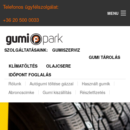
Telefonos ügyfélszolgálat:
MENU
+36 20 500 0033
KERESÉS
NYÁRI GUMI KERESŐ
SZOLGÁLTATÁSAINK:
GUMISZERVIZ
GUMI TÁROLÁS
TÉLI GUMI KERESŐ
KLÍMATÖLTÉS
OLAJCSERE
BELÉPÉS
IDŐPONT FOGLALÁS
REGISZTRÁCIÓ
Rólunk
Autógumi töltése gázzal
Használt gumik
Abroncscimke
Gumi kiszállítás
Részletfizetés