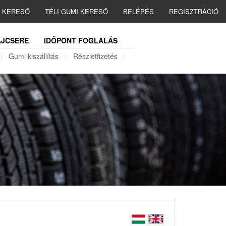
I KERESŐ
TÉLI GUMI KERESŐ
BELÉPÉS
REGISZTRÁCIÓ
JCSERE
IDŐPONT FOGLALÁS
Gumi kiszállítás
Részletfizetés