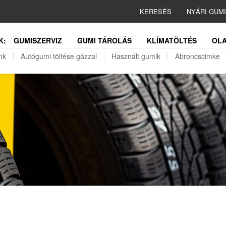
KERESÉS
NYÁRI GUM
K:
GUMISZERVIZ
GUMI TÁROLÁS
KLÍMATÖLTÉS
OLA
nk
Autógumi töltése gázzal
Használt gumik
Abroncscimke