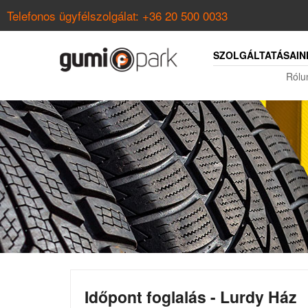
Telefonos ügyfélszolgálat:
+36 20 500 0033
SZOLGÁLTATÁSAIN
Rólu
Időpont foglalás - Lurdy Ház