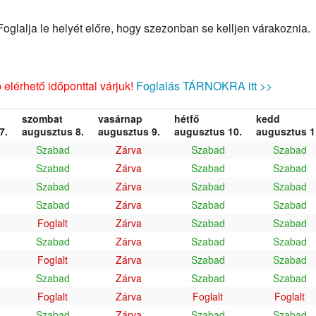
glalja le helyét előre, hogy szezonban se kelljen várakoznia.
elérhető időponttal várjuk!
Foglalás TÁRNOKRA itt >>
szombat
vasárnap
hétfő
kedd
7.
augusztus 8.
augusztus 9.
augusztus 10.
augusztus 1
Szabad
Zárva
Szabad
Szabad
Szabad
Zárva
Szabad
Szabad
Szabad
Zárva
Szabad
Szabad
Szabad
Zárva
Szabad
Szabad
Foglalt
Zárva
Szabad
Szabad
Szabad
Zárva
Szabad
Szabad
Foglalt
Zárva
Szabad
Szabad
Szabad
Zárva
Szabad
Szabad
Foglalt
Zárva
Foglalt
Foglalt
Szabad
Zárva
Szabad
Szabad