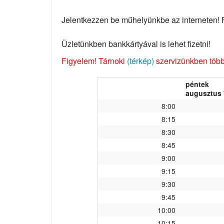
Jelentkezzen be műhelyünkbe az interneten! Fo
Üzletünkben bankkártyával is lehet fizetni!
Figyelem! Tárnoki
(térkép)
szervizünkben több 
péntek
augusztus 
8:00
8:15
8:30
8:45
9:00
9:15
9:30
9:45
10:00
10:15