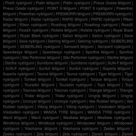
|
Pirelli nyárigumi
|
Platin téligumi
|
Platin nyárigumi
|
Pneus Ovada téligumi
|
Pneus Ovada nyárigumi
|
POINT S téligumi
|
POINT S nyárigumi
|
Powertrac
téligumi
|
Powertrac nyárigumi
|
PREMIORRI téligumi
|
PREMIORRI nyárigumi
|
Radar téligumi
|
Radar nyárigumi
|
RAPID téligumi
|
RAPID nyárigumi
|
Riken
téligumi
|
Riken nyárigumi
|
Roadhog téligumi
|
Roadhog nyárigumi
|
RoadX
téligumi
|
RoadX nyárigumi
|
Rotalla téligumi
|
Rotalla nyárigumi
|
Royal Black
téligumi
|
Royal Black nyárigumi
|
Sailun téligumi
|
Sailun nyárigumi
|
Sava
téligumi
|
Sava nyárigumi
|
Sebring téligumi
|
Sebring nyárigumi
|
SEIBERLING
téligumi
|
SEIBERLING nyárigumi
|
Semperit téligumi
|
Semperit nyárigumi
|
Speedways téligumi
|
Speedways nyárigumi
|
Sportiva téligumi
|
Sportiva
nyárigumi
|
Star Performer téligumi
|
Star Performer nyárigumi
|
Starfire téligumi
|
Starfire nyárigumi
|
Sumitomo téligumi
|
Sumitomo nyárigumi
|
SUN-F téligumi
|
SUN-F nyárigumi
|
Sunfull téligumi
|
Sunfull nyárigumi
|
Superia téligumi
|
Superia nyárigumi
|
Taurus téligumi
|
Taurus nyárigumi
|
Tigar téligumi
|
Tigar
nyárigumi
|
Tomket téligumi
|
Tomket nyárigumi
|
Torque téligumi
|
Torque
nyárigumi
|
Tourador téligumi
|
Tourador nyárigumi
|
Toyo téligumi
|
Toyo
nyárigumi
|
Tracmax téligumi
|
Tracmax nyárigumi
|
Triangle téligumi
|
Triangle
nyárigumi
|
Tristar téligumi
|
Tristar nyárigumi
|
Unigrip téligumi
|
Unigrip
nyárigumi
|
Uniroyal téligumi
|
Uniroyal nyárigumi
|
Vee Rubber téligumi
|
Vee
Rubber nyárigumi
|
Viking téligumi
|
Viking nyárigumi
|
Vredestein téligumi
|
Vredestein nyárigumi
|
WANDA TYRE téligumi
|
WANDA TYRE nyárigumi
|
Wanli téligumi
|
Wanli nyárigumi
|
Westlake téligumi
|
Westlake nyárigumi
|
Windforce téligumi
|
Windforce nyárigumi
|
Windpower téligumi
|
Windpower
nyárigumi
|
Yokohama téligumi
|
Yokohama nyárigumi
|
Zeetex téligumi
|
Zeetex nyárigumi
|
Zeta téligumi
|
Zeta nyárigumi
|
Ziarelli téligumi
|
Ziarelli