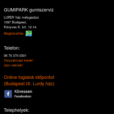
GUMIPARK gumiszerviz
LURDY ház mélygarázs
1097 Budapest,
Könyves K. krt. 12-14.
Megközelítés
Telefon:
06 70 370 0301
Visszahívást kérek!
írjon nekünk!
Online foglalok időpontot
(
Budapest IX. Lurdy ház
)
Telephelyek: