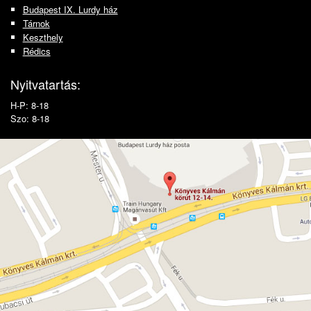
Budapest IX. Lurdy ház
Tárnok
Keszthely
Rédics
Nyitvatartás:
H-P: 8-18
Szo: 8-18