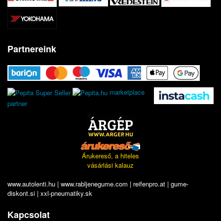
Partnereink
marketplace
partner
Árukereső, a hiteles
vásárlási kalauz
www.autolenti.hu
|
www.rabljenegume.com
|
reifenpro.at
|
gume-
diskont.si
|
xxl-pneumatiky.sk
Kapcsolat