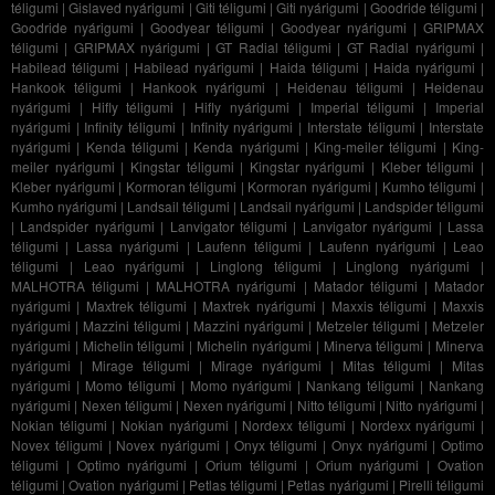
téligumi
|
Gislaved nyárigumi
|
Giti téligumi
|
Giti nyárigumi
|
Goodride téligumi
|
Goodride nyárigumi
|
Goodyear téligumi
|
Goodyear nyárigumi
|
GRIPMAX
téligumi
|
GRIPMAX nyárigumi
|
GT Radial téligumi
|
GT Radial nyárigumi
|
Habilead téligumi
|
Habilead nyárigumi
|
Haida téligumi
|
Haida nyárigumi
|
Hankook téligumi
|
Hankook nyárigumi
|
Heidenau téligumi
|
Heidenau
nyárigumi
|
Hifly téligumi
|
Hifly nyárigumi
|
Imperial téligumi
|
Imperial
nyárigumi
|
Infinity téligumi
|
Infinity nyárigumi
|
Interstate téligumi
|
Interstate
nyárigumi
|
Kenda téligumi
|
Kenda nyárigumi
|
King-meiler téligumi
|
King-
meiler nyárigumi
|
Kingstar téligumi
|
Kingstar nyárigumi
|
Kleber téligumi
|
Kleber nyárigumi
|
Kormoran téligumi
|
Kormoran nyárigumi
|
Kumho téligumi
|
Kumho nyárigumi
|
Landsail téligumi
|
Landsail nyárigumi
|
Landspider téligumi
|
Landspider nyárigumi
|
Lanvigator téligumi
|
Lanvigator nyárigumi
|
Lassa
téligumi
|
Lassa nyárigumi
|
Laufenn téligumi
|
Laufenn nyárigumi
|
Leao
téligumi
|
Leao nyárigumi
|
Linglong téligumi
|
Linglong nyárigumi
|
MALHOTRA téligumi
|
MALHOTRA nyárigumi
|
Matador téligumi
|
Matador
nyárigumi
|
Maxtrek téligumi
|
Maxtrek nyárigumi
|
Maxxis téligumi
|
Maxxis
nyárigumi
|
Mazzini téligumi
|
Mazzini nyárigumi
|
Metzeler téligumi
|
Metzeler
nyárigumi
|
Michelin téligumi
|
Michelin nyárigumi
|
Minerva téligumi
|
Minerva
nyárigumi
|
Mirage téligumi
|
Mirage nyárigumi
|
Mitas téligumi
|
Mitas
nyárigumi
|
Momo téligumi
|
Momo nyárigumi
|
Nankang téligumi
|
Nankang
nyárigumi
|
Nexen téligumi
|
Nexen nyárigumi
|
Nitto téligumi
|
Nitto nyárigumi
|
Nokian téligumi
|
Nokian nyárigumi
|
Nordexx téligumi
|
Nordexx nyárigumi
|
Novex téligumi
|
Novex nyárigumi
|
Onyx téligumi
|
Onyx nyárigumi
|
Optimo
téligumi
|
Optimo nyárigumi
|
Orium téligumi
|
Orium nyárigumi
|
Ovation
téligumi
|
Ovation nyárigumi
|
Petlas téligumi
|
Petlas nyárigumi
|
Pirelli téligumi