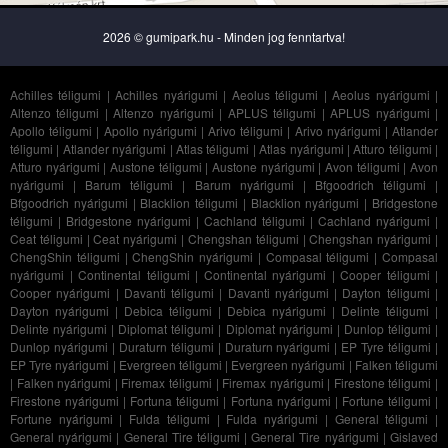
2026 © gumipark.hu - Minden jog fenntartva!
Achilles téligumi
|
Achilles nyárigumi
|
Aeolus téligumi
|
Aeolus nyárigumi
|
Altenzo téligumi
|
Altenzo nyárigumi
|
APLUS téligumi
|
APLUS nyárigumi
|
Apollo téligumi
|
Apollo nyárigumi
|
Arivo téligumi
|
Arivo nyárigumi
|
Atlander
téligumi
|
Atlander nyárigumi
|
Atlas téligumi
|
Atlas nyárigumi
|
Atturo téligumi
|
Atturo nyárigumi
|
Austone téligumi
|
Austone nyárigumi
|
Avon téligumi
|
Avon
nyárigumi
|
Barum téligumi
|
Barum nyárigumi
|
Bfgoodrich téligumi
|
Bfgoodrich nyárigumi
|
Blacklion téligumi
|
Blacklion nyárigumi
|
Bridgestone
téligumi
|
Bridgestone nyárigumi
|
Cachland téligumi
|
Cachland nyárigumi
|
Ceat téligumi
|
Ceat nyárigumi
|
Chengshan téligumi
|
Chengshan nyárigumi
|
ChengShin téligumi
|
ChengShin nyárigumi
|
Compasal téligumi
|
Compasal
nyárigumi
|
Continental téligumi
|
Continental nyárigumi
|
Cooper téligumi
|
Cooper nyárigumi
|
Davanti téligumi
|
Davanti nyárigumi
|
Dayton téligumi
|
Dayton nyárigumi
|
Debica téligumi
|
Debica nyárigumi
|
Delinte téligumi
|
Delinte nyárigumi
|
Diplomat téligumi
|
Diplomat nyárigumi
|
Dunlop téligumi
|
Dunlop nyárigumi
|
Duraturn téligumi
|
Duraturn nyárigumi
|
EP Tyre téligumi
|
EP Tyre nyárigumi
|
Evergreen téligumi
|
Evergreen nyárigumi
|
Falken téligumi
|
Falken nyárigumi
|
Firemax téligumi
|
Firemax nyárigumi
|
Firestone téligumi
|
Firestone nyárigumi
|
Fortuna téligumi
|
Fortuna nyárigumi
|
Fortune téligumi
|
Fortune nyárigumi
|
Fulda téligumi
|
Fulda nyárigumi
|
General téligumi
|
General nyárigumi
|
General Tire téligumi
|
General Tire nyárigumi
|
Gislaved