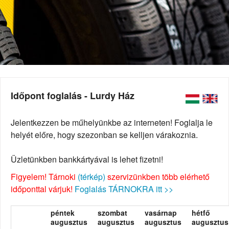
Időpont foglalás - Lurdy Ház
Jelentkezzen be műhelyünkbe az interneten! Foglalja le
helyét előre, hogy szezonban se kelljen várakoznia.
Üzletünkben bankkártyával is lehet fizetni!
Figyelem! Tárnoki
(térkép)
szervizünkben több elérhető
időponttal várjuk!
Foglalás TÁRNOKRA itt >>
péntek
szombat
vasárnap
hétfő
augusztus
augusztus
augusztus
augusztus