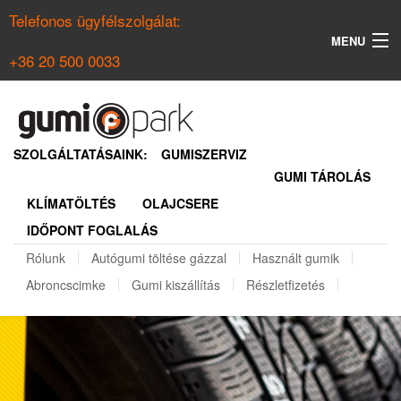
Telefonos ügyfélszolgálat:
MENU
+36 20 500 0033
KERESÉS
NYÁRI GUMI KERESŐ
SZOLGÁLTATÁSAINK:
GUMISZERVIZ
GUMI TÁROLÁS
TÉLI GUMI KERESŐ
KLÍMATÖLTÉS
OLAJCSERE
BELÉPÉS
IDŐPONT FOGLALÁS
REGISZTRÁCIÓ
Rólunk
Autógumi töltése gázzal
Használt gumik
Abroncscimke
Gumi kiszállítás
Részletfizetés