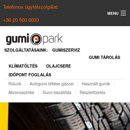
Telefonos ügyfélszolgálat:
MENU
+36 20 500 0033
KERESÉS
NYÁRI GUMI KERESŐ
SZOLGÁLTATÁSAINK:
GUMISZERVIZ
GUMI TÁROLÁS
TÉLI GUMI KERESŐ
KLÍMATÖLTÉS
OLAJCSERE
BELÉPÉS
IDŐPONT FOGLALÁS
REGISZTRÁCIÓ
Rólunk
Autógumi töltése gázzal
Használt gumik
Abroncscimke
Gumi kiszállítás
Részletfizetés