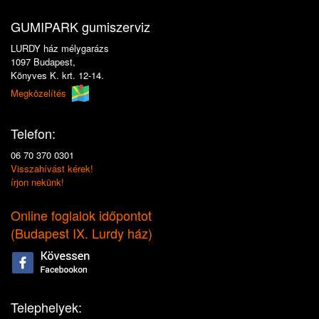
GUMIPARK gumiszerviz
LURDY ház mélygarázs
1097 Budapest,
Könyves K. krt. 12-14.
Megközelítés
Telefon:
06 70 370 0301
Visszahívást kérek!
írjon nekünk!
Online foglalok időpontot
(
Budapest IX. Lurdy ház
)
Telephelyek: