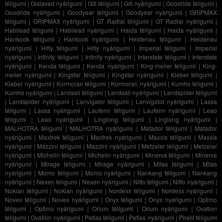
téligumi
|
Gislaved nyárigumi
|
Giti téligumi
|
Giti nyárigumi
|
Goodride téligumi
|
Goodride nyárigumi
|
Goodyear téligumi
|
Goodyear nyárigumi
|
GRIPMAX
téligumi
|
GRIPMAX nyárigumi
|
GT Radial téligumi
|
GT Radial nyárigumi
|
Habilead téligumi
|
Habilead nyárigumi
|
Haida téligumi
|
Haida nyárigumi
|
Hankook téligumi
|
Hankook nyárigumi
|
Heidenau téligumi
|
Heidenau
nyárigumi
|
Hifly téligumi
|
Hifly nyárigumi
|
Imperial téligumi
|
Imperial
nyárigumi
|
Infinity téligumi
|
Infinity nyárigumi
|
Interstate téligumi
|
Interstate
nyárigumi
|
Kenda téligumi
|
Kenda nyárigumi
|
King-meiler téligumi
|
King-
meiler nyárigumi
|
Kingstar téligumi
|
Kingstar nyárigumi
|
Kleber téligumi
|
Kleber nyárigumi
|
Kormoran téligumi
|
Kormoran nyárigumi
|
Kumho téligumi
|
Kumho nyárigumi
|
Landsail téligumi
|
Landsail nyárigumi
|
Landspider téligumi
|
Landspider nyárigumi
|
Lanvigator téligumi
|
Lanvigator nyárigumi
|
Lassa
téligumi
|
Lassa nyárigumi
|
Laufenn téligumi
|
Laufenn nyárigumi
|
Leao
téligumi
|
Leao nyárigumi
|
Linglong téligumi
|
Linglong nyárigumi
|
MALHOTRA téligumi
|
MALHOTRA nyárigumi
|
Matador téligumi
|
Matador
nyárigumi
|
Maxtrek téligumi
|
Maxtrek nyárigumi
|
Maxxis téligumi
|
Maxxis
nyárigumi
|
Mazzini téligumi
|
Mazzini nyárigumi
|
Metzeler téligumi
|
Metzeler
nyárigumi
|
Michelin téligumi
|
Michelin nyárigumi
|
Minerva téligumi
|
Minerva
nyárigumi
|
Mirage téligumi
|
Mirage nyárigumi
|
Mitas téligumi
|
Mitas
nyárigumi
|
Momo téligumi
|
Momo nyárigumi
|
Nankang téligumi
|
Nankang
nyárigumi
|
Nexen téligumi
|
Nexen nyárigumi
|
Nitto téligumi
|
Nitto nyárigumi
|
Nokian téligumi
|
Nokian nyárigumi
|
Nordexx téligumi
|
Nordexx nyárigumi
|
Novex téligumi
|
Novex nyárigumi
|
Onyx téligumi
|
Onyx nyárigumi
|
Optimo
téligumi
|
Optimo nyárigumi
|
Orium téligumi
|
Orium nyárigumi
|
Ovation
téligumi
|
Ovation nyárigumi
|
Petlas téligumi
|
Petlas nyárigumi
|
Pirelli téligumi