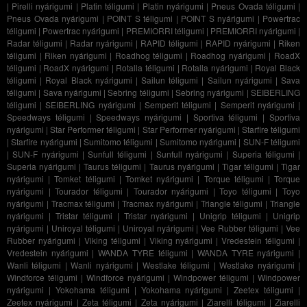
|
Pirelli nyárigumi
|
Platin téligumi
|
Platin nyárigumi
|
Pneus Ovada téligumi
|
Pneus Ovada nyárigumi
|
POINT S téligumi
|
POINT S nyárigumi
|
Powertrac
téligumi
|
Powertrac nyárigumi
|
PREMIORRI téligumi
|
PREMIORRI nyárigumi
|
Radar téligumi
|
Radar nyárigumi
|
RAPID téligumi
|
RAPID nyárigumi
|
Riken
téligumi
|
Riken nyárigumi
|
Roadhog téligumi
|
Roadhog nyárigumi
|
RoadX
téligumi
|
RoadX nyárigumi
|
Rotalla téligumi
|
Rotalla nyárigumi
|
Royal Black
téligumi
|
Royal Black nyárigumi
|
Sailun téligumi
|
Sailun nyárigumi
|
Sava
téligumi
|
Sava nyárigumi
|
Sebring téligumi
|
Sebring nyárigumi
|
SEIBERLING
téligumi
|
SEIBERLING nyárigumi
|
Semperit téligumi
|
Semperit nyárigumi
|
Speedways téligumi
|
Speedways nyárigumi
|
Sportiva téligumi
|
Sportiva
nyárigumi
|
Star Performer téligumi
|
Star Performer nyárigumi
|
Starfire téligumi
|
Starfire nyárigumi
|
Sumitomo téligumi
|
Sumitomo nyárigumi
|
SUN-F téligumi
|
SUN-F nyárigumi
|
Sunfull téligumi
|
Sunfull nyárigumi
|
Superia téligumi
|
Superia nyárigumi
|
Taurus téligumi
|
Taurus nyárigumi
|
Tigar téligumi
|
Tigar
nyárigumi
|
Tomket téligumi
|
Tomket nyárigumi
|
Torque téligumi
|
Torque
nyárigumi
|
Tourador téligumi
|
Tourador nyárigumi
|
Toyo téligumi
|
Toyo
nyárigumi
|
Tracmax téligumi
|
Tracmax nyárigumi
|
Triangle téligumi
|
Triangle
nyárigumi
|
Tristar téligumi
|
Tristar nyárigumi
|
Unigrip téligumi
|
Unigrip
nyárigumi
|
Uniroyal téligumi
|
Uniroyal nyárigumi
|
Vee Rubber téligumi
|
Vee
Rubber nyárigumi
|
Viking téligumi
|
Viking nyárigumi
|
Vredestein téligumi
|
Vredestein nyárigumi
|
WANDA TYRE téligumi
|
WANDA TYRE nyárigumi
|
Wanli téligumi
|
Wanli nyárigumi
|
Westlake téligumi
|
Westlake nyárigumi
|
Windforce téligumi
|
Windforce nyárigumi
|
Windpower téligumi
|
Windpower
nyárigumi
|
Yokohama téligumi
|
Yokohama nyárigumi
|
Zeetex téligumi
|
Zeetex nyárigumi
|
Zeta téligumi
|
Zeta nyárigumi
|
Ziarelli téligumi
|
Ziarelli