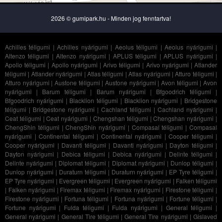
2026 © gumipark.hu - Minden jog fenntartva!
Achilles téligumi
|
Achilles nyárigumi
|
Aeolus téligumi
|
Aeolus nyárigumi
|
Altenzo téligumi
|
Altenzo nyárigumi
|
APLUS téligumi
|
APLUS nyárigumi
|
Apollo téligumi
|
Apollo nyárigumi
|
Arivo téligumi
|
Arivo nyárigumi
|
Atlander
téligumi
|
Atlander nyárigumi
|
Atlas téligumi
|
Atlas nyárigumi
|
Atturo téligumi
|
Atturo nyárigumi
|
Austone téligumi
|
Austone nyárigumi
|
Avon téligumi
|
Avon
nyárigumi
|
Barum téligumi
|
Barum nyárigumi
|
Bfgoodrich téligumi
|
Bfgoodrich nyárigumi
|
Blacklion téligumi
|
Blacklion nyárigumi
|
Bridgestone
téligumi
|
Bridgestone nyárigumi
|
Cachland téligumi
|
Cachland nyárigumi
|
Ceat téligumi
|
Ceat nyárigumi
|
Chengshan téligumi
|
Chengshan nyárigumi
|
ChengShin téligumi
|
ChengShin nyárigumi
|
Compasal téligumi
|
Compasal
nyárigumi
|
Continental téligumi
|
Continental nyárigumi
|
Cooper téligumi
|
Cooper nyárigumi
|
Davanti téligumi
|
Davanti nyárigumi
|
Dayton téligumi
|
Dayton nyárigumi
|
Debica téligumi
|
Debica nyárigumi
|
Delinte téligumi
|
Delinte nyárigumi
|
Diplomat téligumi
|
Diplomat nyárigumi
|
Dunlop téligumi
|
Dunlop nyárigumi
|
Duraturn téligumi
|
Duraturn nyárigumi
|
EP Tyre téligumi
|
EP Tyre nyárigumi
|
Evergreen téligumi
|
Evergreen nyárigumi
|
Falken téligumi
|
Falken nyárigumi
|
Firemax téligumi
|
Firemax nyárigumi
|
Firestone téligumi
|
Firestone nyárigumi
|
Fortuna téligumi
|
Fortuna nyárigumi
|
Fortune téligumi
|
Fortune nyárigumi
|
Fulda téligumi
|
Fulda nyárigumi
|
General téligumi
|
General nyárigumi
|
General Tire téligumi
|
General Tire nyárigumi
|
Gislaved