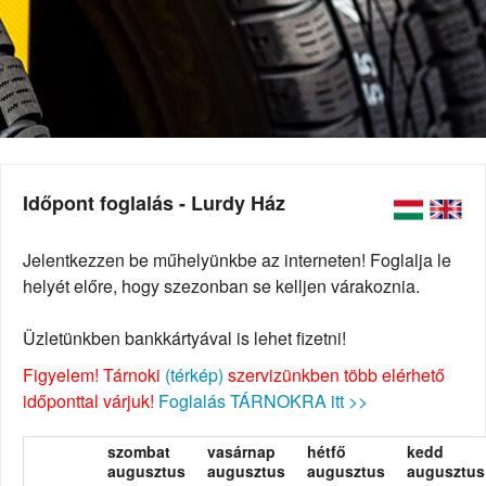
Időpont foglalás - Lurdy Ház
Jelentkezzen be műhelyünkbe az interneten! Foglalja le
helyét előre, hogy szezonban se kelljen várakoznia.
Üzletünkben bankkártyával is lehet fizetni!
Figyelem! Tárnoki
(térkép)
szervizünkben több elérhető
időponttal várjuk!
Foglalás TÁRNOKRA itt >>
szombat
vasárnap
hétfő
kedd
augusztus
augusztus
augusztus
augusztus