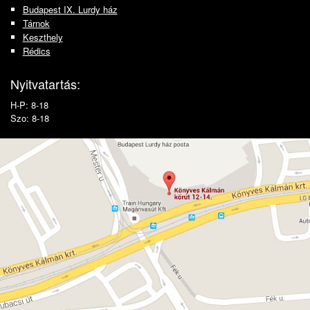
Budapest IX. Lurdy ház
Tárnok
Keszthely
Rédics
Nyitvatartás:
H-P: 8-18
Szo: 8-18