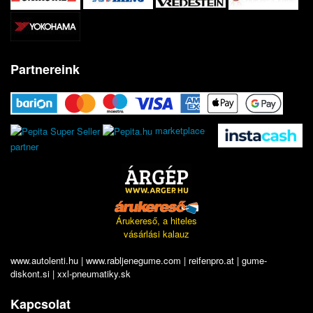
Partnereink
marketplace
partner
Árukereső, a hiteles
vásárlási kalauz
www.autolenti.hu
|
www.rabljenegume.com
|
reifenpro.at
|
gume-
diskont.si
|
xxl-pneumatiky.sk
Kapcsolat