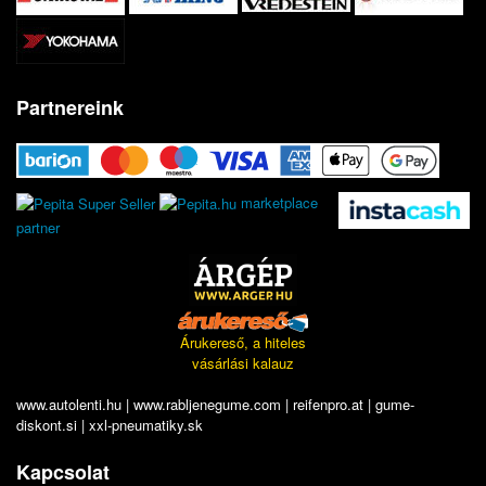
Partnereink
marketplace
partner
Árukereső, a hiteles
vásárlási kalauz
www.autolenti.hu
|
www.rabljenegume.com
|
reifenpro.at
|
gume-
diskont.si
|
xxl-pneumatiky.sk
Kapcsolat