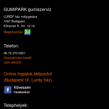
GUMIPARK gumiszerviz
LURDY ház mélygarázs
1097 Budapest,
Könyves K. krt. 12-14.
Megközelítés
Telefon:
06 70 370 0301
Visszahívást kérek!
írjon nekünk!
Online foglalok időpontot
(
Budapest IX. Lurdy ház
)
Telephelyek: