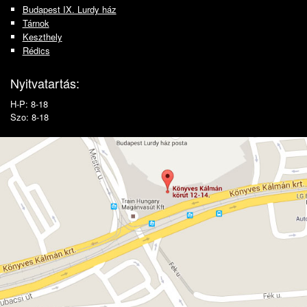
Budapest IX. Lurdy ház
Tárnok
Keszthely
Rédics
Nyitvatartás:
H-P: 8-18
Szo: 8-18