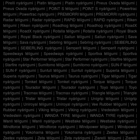
|
Pirelli nyárigumi
|
Platin téligumi
|
Platin nyárigumi
|
Pneus Ovada téligumi
|
Pneus Ovada nyárigumi
|
POINT S téligumi
|
POINT S nyárigumi
|
Powertrac
téligumi
|
Powertrac nyárigumi
|
PREMIORRI téligumi
|
PREMIORRI nyárigumi
|
Radar téligumi
|
Radar nyárigumi
|
RAPID téligumi
|
RAPID nyárigumi
|
Riken
téligumi
|
Riken nyárigumi
|
Roadhog téligumi
|
Roadhog nyárigumi
|
RoadX
téligumi
|
RoadX nyárigumi
|
Rotalla téligumi
|
Rotalla nyárigumi
|
Royal Black
téligumi
|
Royal Black nyárigumi
|
Sailun téligumi
|
Sailun nyárigumi
|
Sava
téligumi
|
Sava nyárigumi
|
Sebring téligumi
|
Sebring nyárigumi
|
SEIBERLING
téligumi
|
SEIBERLING nyárigumi
|
Semperit téligumi
|
Semperit nyárigumi
|
Speedways téligumi
|
Speedways nyárigumi
|
Sportiva téligumi
|
Sportiva
nyárigumi
|
Star Performer téligumi
|
Star Performer nyárigumi
|
Starfire téligumi
|
Starfire nyárigumi
|
Sumitomo téligumi
|
Sumitomo nyárigumi
|
SUN-F téligumi
|
SUN-F nyárigumi
|
Sunfull téligumi
|
Sunfull nyárigumi
|
Superia téligumi
|
Superia nyárigumi
|
Taurus téligumi
|
Taurus nyárigumi
|
Tigar téligumi
|
Tigar
nyárigumi
|
Tomket téligumi
|
Tomket nyárigumi
|
Torque téligumi
|
Torque
nyárigumi
|
Tourador téligumi
|
Tourador nyárigumi
|
Toyo téligumi
|
Toyo
nyárigumi
|
Tracmax téligumi
|
Tracmax nyárigumi
|
Triangle téligumi
|
Triangle
nyárigumi
|
Tristar téligumi
|
Tristar nyárigumi
|
Unigrip téligumi
|
Unigrip
nyárigumi
|
Uniroyal téligumi
|
Uniroyal nyárigumi
|
Vee Rubber téligumi
|
Vee
Rubber nyárigumi
|
Viking téligumi
|
Viking nyárigumi
|
Vredestein téligumi
|
Vredestein nyárigumi
|
WANDA TYRE téligumi
|
WANDA TYRE nyárigumi
|
Wanli téligumi
|
Wanli nyárigumi
|
Westlake téligumi
|
Westlake nyárigumi
|
Windforce téligumi
|
Windforce nyárigumi
|
Windpower téligumi
|
Windpower
nyárigumi
|
Yokohama téligumi
|
Yokohama nyárigumi
|
Zeetex téligumi
|
Zeetex nyárigumi
|
Zeta téligumi
|
Zeta nyárigumi
|
Ziarelli téligumi
|
Ziarelli