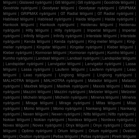
téligumi
|
Gislaved nyárigumi
|
Giti téligumi
|
Giti nyárigumi
|
Goodride téligumi
|
Goodride nyárigumi
|
Goodyear téligumi
|
Goodyear nyárigumi
|
GRIPMAX
téligumi
|
GRIPMAX nyárigumi
|
GT Radial téligumi
|
GT Radial nyárigumi
|
Habilead téligumi
|
Habilead nyárigumi
|
Haida téligumi
|
Haida nyárigumi
|
Hankook téligumi
|
Hankook nyárigumi
|
Heidenau téligumi
|
Heidenau
nyárigumi
|
Hifly téligumi
|
Hifly nyárigumi
|
Imperial téligumi
|
Imperial
nyárigumi
|
Infinity téligumi
|
Infinity nyárigumi
|
Interstate téligumi
|
Interstate
nyárigumi
|
Kenda téligumi
|
Kenda nyárigumi
|
King-meiler téligumi
|
King-
meiler nyárigumi
|
Kingstar téligumi
|
Kingstar nyárigumi
|
Kleber téligumi
|
Kleber nyárigumi
|
Kormoran téligumi
|
Kormoran nyárigumi
|
Kumho téligumi
|
Kumho nyárigumi
|
Landsail téligumi
|
Landsail nyárigumi
|
Landspider téligumi
|
Landspider nyárigumi
|
Lanvigator téligumi
|
Lanvigator nyárigumi
|
Lassa
téligumi
|
Lassa nyárigumi
|
Laufenn téligumi
|
Laufenn nyárigumi
|
Leao
téligumi
|
Leao nyárigumi
|
Linglong téligumi
|
Linglong nyárigumi
|
MALHOTRA téligumi
|
MALHOTRA nyárigumi
|
Matador téligumi
|
Matador
nyárigumi
|
Maxtrek téligumi
|
Maxtrek nyárigumi
|
Maxxis téligumi
|
Maxxis
nyárigumi
|
Mazzini téligumi
|
Mazzini nyárigumi
|
Metzeler téligumi
|
Metzeler
nyárigumi
|
Michelin téligumi
|
Michelin nyárigumi
|
Minerva téligumi
|
Minerva
nyárigumi
|
Mirage téligumi
|
Mirage nyárigumi
|
Mitas téligumi
|
Mitas
nyárigumi
|
Momo téligumi
|
Momo nyárigumi
|
Nankang téligumi
|
Nankang
nyárigumi
|
Nexen téligumi
|
Nexen nyárigumi
|
Nitto téligumi
|
Nitto nyárigumi
|
Nokian téligumi
|
Nokian nyárigumi
|
Nordexx téligumi
|
Nordexx nyárigumi
|
Novex téligumi
|
Novex nyárigumi
|
Onyx téligumi
|
Onyx nyárigumi
|
Optimo
téligumi
|
Optimo nyárigumi
|
Orium téligumi
|
Orium nyárigumi
|
Ovation
téligumi
|
Ovation nyárigumi
|
Petlas téligumi
|
Petlas nyárigumi
|
Pirelli téligumi