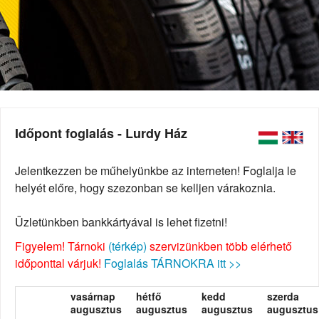
Időpont foglalás - Lurdy Ház
Jelentkezzen be műhelyünkbe az interneten! Foglalja le
helyét előre, hogy szezonban se kelljen várakoznia.
Üzletünkben bankkártyával is lehet fizetni!
Figyelem! Tárnoki
(térkép)
szervizünkben több elérhető
időponttal várjuk!
Foglalás TÁRNOKRA itt >>
vasárnap
hétfő
kedd
szerda
augusztus
augusztus
augusztus
augusztus