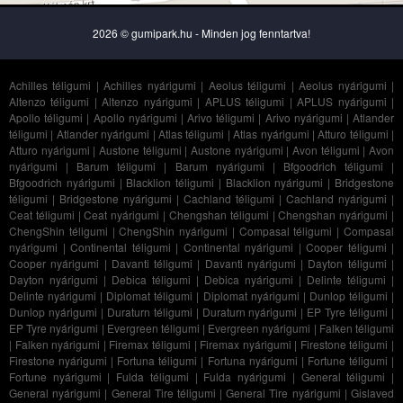
2026 © gumipark.hu - Minden jog fenntartva!
Achilles téligumi
|
Achilles nyárigumi
|
Aeolus téligumi
|
Aeolus nyárigumi
|
Altenzo téligumi
|
Altenzo nyárigumi
|
APLUS téligumi
|
APLUS nyárigumi
|
Apollo téligumi
|
Apollo nyárigumi
|
Arivo téligumi
|
Arivo nyárigumi
|
Atlander
téligumi
|
Atlander nyárigumi
|
Atlas téligumi
|
Atlas nyárigumi
|
Atturo téligumi
|
Atturo nyárigumi
|
Austone téligumi
|
Austone nyárigumi
|
Avon téligumi
|
Avon
nyárigumi
|
Barum téligumi
|
Barum nyárigumi
|
Bfgoodrich téligumi
|
Bfgoodrich nyárigumi
|
Blacklion téligumi
|
Blacklion nyárigumi
|
Bridgestone
téligumi
|
Bridgestone nyárigumi
|
Cachland téligumi
|
Cachland nyárigumi
|
Ceat téligumi
|
Ceat nyárigumi
|
Chengshan téligumi
|
Chengshan nyárigumi
|
ChengShin téligumi
|
ChengShin nyárigumi
|
Compasal téligumi
|
Compasal
nyárigumi
|
Continental téligumi
|
Continental nyárigumi
|
Cooper téligumi
|
Cooper nyárigumi
|
Davanti téligumi
|
Davanti nyárigumi
|
Dayton téligumi
|
Dayton nyárigumi
|
Debica téligumi
|
Debica nyárigumi
|
Delinte téligumi
|
Delinte nyárigumi
|
Diplomat téligumi
|
Diplomat nyárigumi
|
Dunlop téligumi
|
Dunlop nyárigumi
|
Duraturn téligumi
|
Duraturn nyárigumi
|
EP Tyre téligumi
|
EP Tyre nyárigumi
|
Evergreen téligumi
|
Evergreen nyárigumi
|
Falken téligumi
|
Falken nyárigumi
|
Firemax téligumi
|
Firemax nyárigumi
|
Firestone téligumi
|
Firestone nyárigumi
|
Fortuna téligumi
|
Fortuna nyárigumi
|
Fortune téligumi
|
Fortune nyárigumi
|
Fulda téligumi
|
Fulda nyárigumi
|
General téligumi
|
General nyárigumi
|
General Tire téligumi
|
General Tire nyárigumi
|
Gislaved