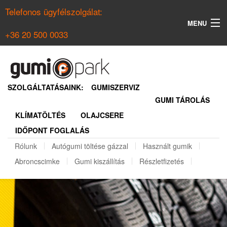
Telefonos ügyfélszolgálat:
MENU
+36 20 500 0033
KERESÉS
NYÁRI GUMI KERESŐ
SZOLGÁLTATÁSAINK:
GUMISZERVIZ
GUMI TÁROLÁS
TÉLI GUMI KERESŐ
KLÍMATÖLTÉS
OLAJCSERE
BELÉPÉS
IDŐPONT FOGLALÁS
REGISZTRÁCIÓ
Rólunk
Autógumi töltése gázzal
Használt gumik
Abroncscimke
Gumi kiszállítás
Részletfizetés