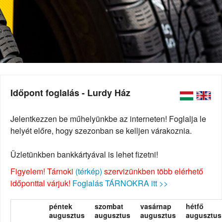
Időpont foglalás - Lurdy Ház
Jelentkezzen be műhelyünkbe az interneten! Foglalja le
helyét előre, hogy szezonban se kelljen várakoznia.
Üzletünkben bankkártyával is lehet fizetni!
Figyelem! Tárnoki
(térkép)
szervizünkben több elérhető
időponttal várjuk!
Foglalás TÁRNOKRA itt >>
péntek
szombat
vasárnap
hétfő
augusztus
augusztus
augusztus
augusztus