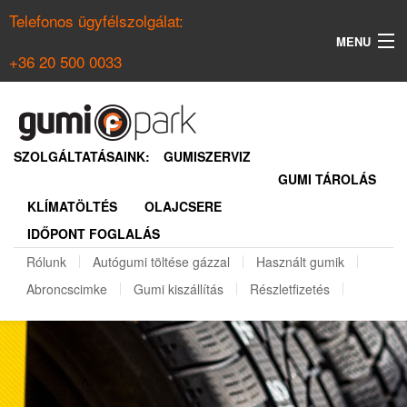
Telefonos ügyfélszolgálat:
MENU
+36 20 500 0033
KERESÉS
NYÁRI GUMI KERESŐ
SZOLGÁLTATÁSAINK:
GUMISZERVIZ
GUMI TÁROLÁS
TÉLI GUMI KERESŐ
KLÍMATÖLTÉS
OLAJCSERE
BELÉPÉS
IDŐPONT FOGLALÁS
REGISZTRÁCIÓ
Rólunk
Autógumi töltése gázzal
Használt gumik
Abroncscimke
Gumi kiszállítás
Részletfizetés