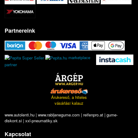
Partnereink
marketplace
partner
Árukereső, a hiteles
vásárlási kalauz
www.autolenti.hu
|
www.rabljenegume.com
|
reifenpro.at
|
gume-
diskont.si
|
xxl-pneumatiky.sk
Kapcsolat