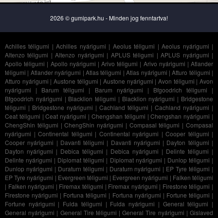
2026 © gumipark.hu - Minden jog fenntartva!
Achilles téligumi
|
Achilles nyárigumi
|
Aeolus téligumi
|
Aeolus nyárigumi
|
Altenzo téligumi
|
Altenzo nyárigumi
|
APLUS téligumi
|
APLUS nyárigumi
|
Apollo téligumi
|
Apollo nyárigumi
|
Arivo téligumi
|
Arivo nyárigumi
|
Atlander
téligumi
|
Atlander nyárigumi
|
Atlas téligumi
|
Atlas nyárigumi
|
Atturo téligumi
|
Atturo nyárigumi
|
Austone téligumi
|
Austone nyárigumi
|
Avon téligumi
|
Avon
nyárigumi
|
Barum téligumi
|
Barum nyárigumi
|
Bfgoodrich téligumi
|
Bfgoodrich nyárigumi
|
Blacklion téligumi
|
Blacklion nyárigumi
|
Bridgestone
téligumi
|
Bridgestone nyárigumi
|
Cachland téligumi
|
Cachland nyárigumi
|
Ceat téligumi
|
Ceat nyárigumi
|
Chengshan téligumi
|
Chengshan nyárigumi
|
ChengShin téligumi
|
ChengShin nyárigumi
|
Compasal téligumi
|
Compasal
nyárigumi
|
Continental téligumi
|
Continental nyárigumi
|
Cooper téligumi
|
Cooper nyárigumi
|
Davanti téligumi
|
Davanti nyárigumi
|
Dayton téligumi
|
Dayton nyárigumi
|
Debica téligumi
|
Debica nyárigumi
|
Delinte téligumi
|
Delinte nyárigumi
|
Diplomat téligumi
|
Diplomat nyárigumi
|
Dunlop téligumi
|
Dunlop nyárigumi
|
Duraturn téligumi
|
Duraturn nyárigumi
|
EP Tyre téligumi
|
EP Tyre nyárigumi
|
Evergreen téligumi
|
Evergreen nyárigumi
|
Falken téligumi
|
Falken nyárigumi
|
Firemax téligumi
|
Firemax nyárigumi
|
Firestone téligumi
|
Firestone nyárigumi
|
Fortuna téligumi
|
Fortuna nyárigumi
|
Fortune téligumi
|
Fortune nyárigumi
|
Fulda téligumi
|
Fulda nyárigumi
|
General téligumi
|
General nyárigumi
|
General Tire téligumi
|
General Tire nyárigumi
|
Gislaved