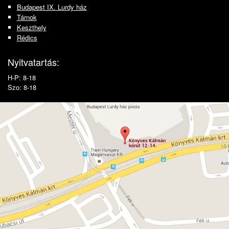
Budapest IX. Lurdy ház
Tárnok
Keszthely
Rédics
Nyitvatartás:
H-P: 8-18
Szo: 8-18