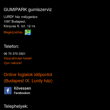
GUMIPARK gumiszerviz
LURDY ház mélygarázs
1097 Budapest,
Könyves K. krt. 12-14.
Megközelítés
Telefon:
06 70 370 0301
Visszahívást kérek!
írjon nekünk!
Online foglalok időpontot
(
Budapest IX. Lurdy ház
)
Telephelyek: