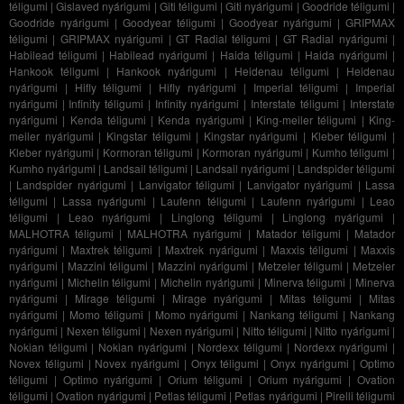
téligumi
|
Gislaved nyárigumi
|
Giti téligumi
|
Giti nyárigumi
|
Goodride téligumi
|
Goodride nyárigumi
|
Goodyear téligumi
|
Goodyear nyárigumi
|
GRIPMAX
téligumi
|
GRIPMAX nyárigumi
|
GT Radial téligumi
|
GT Radial nyárigumi
|
Habilead téligumi
|
Habilead nyárigumi
|
Haida téligumi
|
Haida nyárigumi
|
Hankook téligumi
|
Hankook nyárigumi
|
Heidenau téligumi
|
Heidenau
nyárigumi
|
Hifly téligumi
|
Hifly nyárigumi
|
Imperial téligumi
|
Imperial
nyárigumi
|
Infinity téligumi
|
Infinity nyárigumi
|
Interstate téligumi
|
Interstate
nyárigumi
|
Kenda téligumi
|
Kenda nyárigumi
|
King-meiler téligumi
|
King-
meiler nyárigumi
|
Kingstar téligumi
|
Kingstar nyárigumi
|
Kleber téligumi
|
Kleber nyárigumi
|
Kormoran téligumi
|
Kormoran nyárigumi
|
Kumho téligumi
|
Kumho nyárigumi
|
Landsail téligumi
|
Landsail nyárigumi
|
Landspider téligumi
|
Landspider nyárigumi
|
Lanvigator téligumi
|
Lanvigator nyárigumi
|
Lassa
téligumi
|
Lassa nyárigumi
|
Laufenn téligumi
|
Laufenn nyárigumi
|
Leao
téligumi
|
Leao nyárigumi
|
Linglong téligumi
|
Linglong nyárigumi
|
MALHOTRA téligumi
|
MALHOTRA nyárigumi
|
Matador téligumi
|
Matador
nyárigumi
|
Maxtrek téligumi
|
Maxtrek nyárigumi
|
Maxxis téligumi
|
Maxxis
nyárigumi
|
Mazzini téligumi
|
Mazzini nyárigumi
|
Metzeler téligumi
|
Metzeler
nyárigumi
|
Michelin téligumi
|
Michelin nyárigumi
|
Minerva téligumi
|
Minerva
nyárigumi
|
Mirage téligumi
|
Mirage nyárigumi
|
Mitas téligumi
|
Mitas
nyárigumi
|
Momo téligumi
|
Momo nyárigumi
|
Nankang téligumi
|
Nankang
nyárigumi
|
Nexen téligumi
|
Nexen nyárigumi
|
Nitto téligumi
|
Nitto nyárigumi
|
Nokian téligumi
|
Nokian nyárigumi
|
Nordexx téligumi
|
Nordexx nyárigumi
|
Novex téligumi
|
Novex nyárigumi
|
Onyx téligumi
|
Onyx nyárigumi
|
Optimo
téligumi
|
Optimo nyárigumi
|
Orium téligumi
|
Orium nyárigumi
|
Ovation
téligumi
|
Ovation nyárigumi
|
Petlas téligumi
|
Petlas nyárigumi
|
Pirelli téligumi