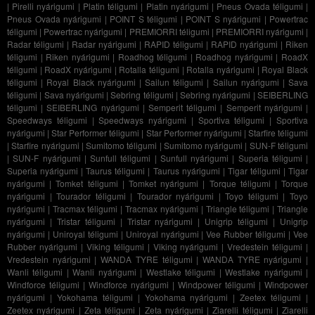
|
Pirelli nyárigumi
|
Platin téligumi
|
Platin nyárigumi
|
Pneus Ovada téligumi
|
Pneus Ovada nyárigumi
|
POINT S téligumi
|
POINT S nyárigumi
|
Powertrac
téligumi
|
Powertrac nyárigumi
|
PREMIORRI téligumi
|
PREMIORRI nyárigumi
|
Radar téligumi
|
Radar nyárigumi
|
RAPID téligumi
|
RAPID nyárigumi
|
Riken
téligumi
|
Riken nyárigumi
|
Roadhog téligumi
|
Roadhog nyárigumi
|
RoadX
téligumi
|
RoadX nyárigumi
|
Rotalla téligumi
|
Rotalla nyárigumi
|
Royal Black
téligumi
|
Royal Black nyárigumi
|
Sailun téligumi
|
Sailun nyárigumi
|
Sava
téligumi
|
Sava nyárigumi
|
Sebring téligumi
|
Sebring nyárigumi
|
SEIBERLING
téligumi
|
SEIBERLING nyárigumi
|
Semperit téligumi
|
Semperit nyárigumi
|
Speedways téligumi
|
Speedways nyárigumi
|
Sportiva téligumi
|
Sportiva
nyárigumi
|
Star Performer téligumi
|
Star Performer nyárigumi
|
Starfire téligumi
|
Starfire nyárigumi
|
Sumitomo téligumi
|
Sumitomo nyárigumi
|
SUN-F téligumi
|
SUN-F nyárigumi
|
Sunfull téligumi
|
Sunfull nyárigumi
|
Superia téligumi
|
Superia nyárigumi
|
Taurus téligumi
|
Taurus nyárigumi
|
Tigar téligumi
|
Tigar
nyárigumi
|
Tomket téligumi
|
Tomket nyárigumi
|
Torque téligumi
|
Torque
nyárigumi
|
Tourador téligumi
|
Tourador nyárigumi
|
Toyo téligumi
|
Toyo
nyárigumi
|
Tracmax téligumi
|
Tracmax nyárigumi
|
Triangle téligumi
|
Triangle
nyárigumi
|
Tristar téligumi
|
Tristar nyárigumi
|
Unigrip téligumi
|
Unigrip
nyárigumi
|
Uniroyal téligumi
|
Uniroyal nyárigumi
|
Vee Rubber téligumi
|
Vee
Rubber nyárigumi
|
Viking téligumi
|
Viking nyárigumi
|
Vredestein téligumi
|
Vredestein nyárigumi
|
WANDA TYRE téligumi
|
WANDA TYRE nyárigumi
|
Wanli téligumi
|
Wanli nyárigumi
|
Westlake téligumi
|
Westlake nyárigumi
|
Windforce téligumi
|
Windforce nyárigumi
|
Windpower téligumi
|
Windpower
nyárigumi
|
Yokohama téligumi
|
Yokohama nyárigumi
|
Zeetex téligumi
|
Zeetex nyárigumi
|
Zeta téligumi
|
Zeta nyárigumi
|
Ziarelli téligumi
|
Ziarelli