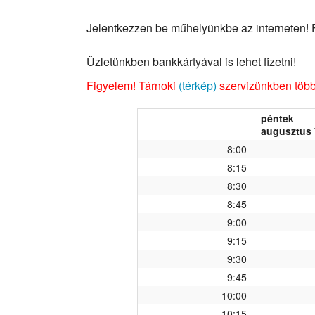
Jelentkezzen be műhelyünkbe az interneten! Fo
Üzletünkben bankkártyával is lehet fizetni!
Figyelem! Tárnoki
(térkép)
szervizünkben több 
péntek
augusztus 
8:00
8:15
8:30
8:45
9:00
9:15
9:30
9:45
10:00
10:15