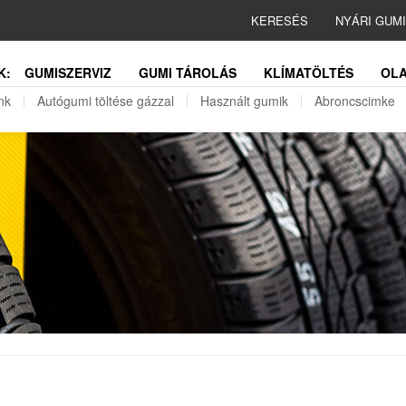
KERESÉS
NYÁRI GUM
K:
GUMISZERVIZ
GUMI TÁROLÁS
KLÍMATÖLTÉS
OLA
nk
Autógumi töltése gázzal
Használt gumik
Abroncscimke