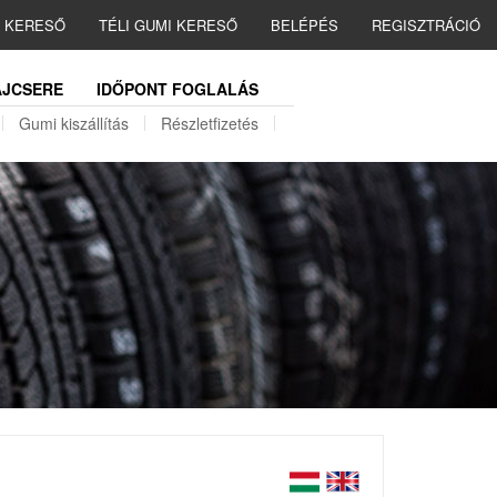
I KERESŐ
TÉLI GUMI KERESŐ
BELÉPÉS
REGISZTRÁCIÓ
JCSERE
IDŐPONT FOGLALÁS
Gumi kiszállítás
Részletfizetés