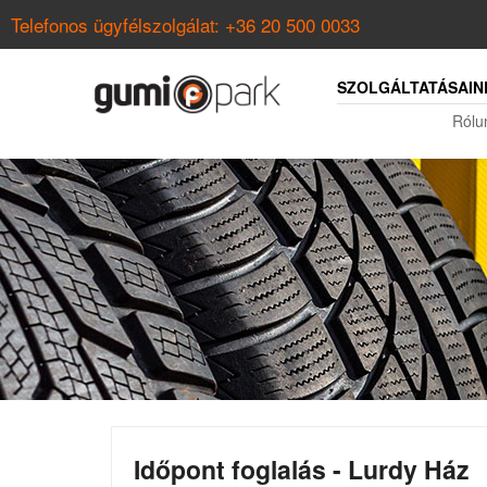
Telefonos ügyfélszolgálat:
+36 20 500 0033
SZOLGÁLTATÁSAIN
Rólu
Időpont foglalás - Lurdy Ház