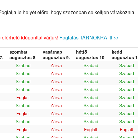
glalja le helyét előre, hogy szezonban se kelljen várakoznia.
elérhető időponttal várjuk!
Foglalás TÁRNOKRA itt >>
szombat
vasárnap
hétfő
kedd
7.
augusztus 8.
augusztus 9.
augusztus 10.
augusztus 1
Szabad
Zárva
Szabad
Szabad
Szabad
Zárva
Szabad
Szabad
Szabad
Zárva
Szabad
Szabad
Szabad
Zárva
Szabad
Szabad
Foglalt
Zárva
Szabad
Szabad
Szabad
Zárva
Szabad
Szabad
Foglalt
Zárva
Szabad
Szabad
Szabad
Zárva
Szabad
Szabad
Foglalt
Zárva
Foglalt
Foglalt
Szabad
Zárva
Szabad
Szabad