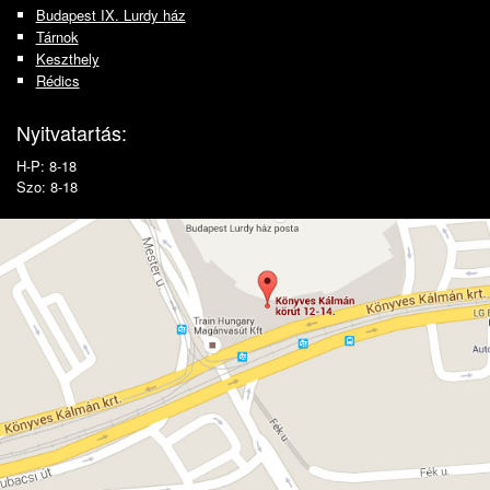
Budapest IX. Lurdy ház
Tárnok
Keszthely
Rédics
Nyitvatartás:
H-P: 8-18
Szo: 8-18