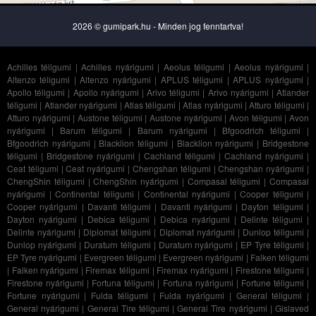
2026 © gumipark.hu - Minden jog fenntartva!
Achilles téligumi
|
Achilles nyárigumi
|
Aeolus téligumi
|
Aeolus nyárigumi
|
Altenzo téligumi
|
Altenzo nyárigumi
|
APLUS téligumi
|
APLUS nyárigumi
|
Apollo téligumi
|
Apollo nyárigumi
|
Arivo téligumi
|
Arivo nyárigumi
|
Atlander
téligumi
|
Atlander nyárigumi
|
Atlas téligumi
|
Atlas nyárigumi
|
Atturo téligumi
|
Atturo nyárigumi
|
Austone téligumi
|
Austone nyárigumi
|
Avon téligumi
|
Avon
nyárigumi
|
Barum téligumi
|
Barum nyárigumi
|
Bfgoodrich téligumi
|
Bfgoodrich nyárigumi
|
Blacklion téligumi
|
Blacklion nyárigumi
|
Bridgestone
téligumi
|
Bridgestone nyárigumi
|
Cachland téligumi
|
Cachland nyárigumi
|
Ceat téligumi
|
Ceat nyárigumi
|
Chengshan téligumi
|
Chengshan nyárigumi
|
ChengShin téligumi
|
ChengShin nyárigumi
|
Compasal téligumi
|
Compasal
nyárigumi
|
Continental téligumi
|
Continental nyárigumi
|
Cooper téligumi
|
Cooper nyárigumi
|
Davanti téligumi
|
Davanti nyárigumi
|
Dayton téligumi
|
Dayton nyárigumi
|
Debica téligumi
|
Debica nyárigumi
|
Delinte téligumi
|
Delinte nyárigumi
|
Diplomat téligumi
|
Diplomat nyárigumi
|
Dunlop téligumi
|
Dunlop nyárigumi
|
Duraturn téligumi
|
Duraturn nyárigumi
|
EP Tyre téligumi
|
EP Tyre nyárigumi
|
Evergreen téligumi
|
Evergreen nyárigumi
|
Falken téligumi
|
Falken nyárigumi
|
Firemax téligumi
|
Firemax nyárigumi
|
Firestone téligumi
|
Firestone nyárigumi
|
Fortuna téligumi
|
Fortuna nyárigumi
|
Fortune téligumi
|
Fortune nyárigumi
|
Fulda téligumi
|
Fulda nyárigumi
|
General téligumi
|
General nyárigumi
|
General Tire téligumi
|
General Tire nyárigumi
|
Gislaved