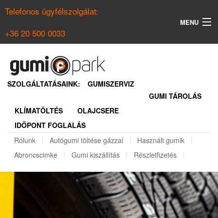
Telefonos ügyfélszolgálat:
MENU
+36 20 500 0033
KERESÉS
NYÁRI GUMI KERESŐ
SZOLGÁLTATÁSAINK:
GUMISZERVIZ
GUMI TÁROLÁS
TÉLI GUMI KERESŐ
KLÍMATÖLTÉS
OLAJCSERE
BELÉPÉS
IDŐPONT FOGLALÁS
REGISZTRÁCIÓ
Rólunk
Autógumi töltése gázzal
Használt gumik
Abroncscimke
Gumi kiszállítás
Részletfizetés