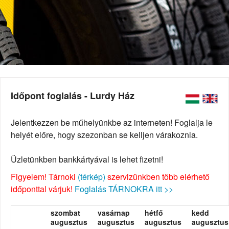
Időpont foglalás - Lurdy Ház
Jelentkezzen be műhelyünkbe az interneten! Foglalja le
helyét előre, hogy szezonban se kelljen várakoznia.
Üzletünkben bankkártyával is lehet fizetni!
Figyelem! Tárnoki
(térkép)
szervizünkben több elérhető
időponttal várjuk!
Foglalás TÁRNOKRA itt >>
szombat
vasárnap
hétfő
kedd
augusztus
augusztus
augusztus
augusztus