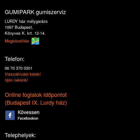
GUMIPARK gumiszerviz
LURDY ház mélygarázs
1097 Budapest,
Könyves K. krt. 12-14.
Megközelítés
Telefon:
06 70 370 0301
Visszahívást kérek!
írjon nekünk!
Online foglalok időpontot
(
Budapest IX. Lurdy ház
)
Telephelyek: