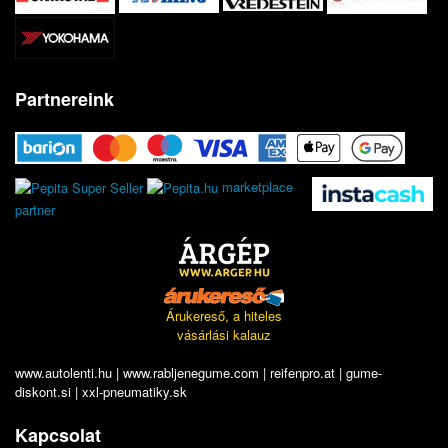
Partnereink
marketplace
partner
Árukereső, a hiteles
vásárlási kalauz
www.autolenti.hu
|
www.rabljenegume.com
|
reifenpro.at
|
gume-
diskont.si
|
xxl-pneumatiky.sk
Kapcsolat