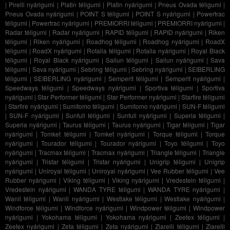
|
Pirelli nyárigumi
|
Platin téligumi
|
Platin nyárigumi
|
Pneus Ovada téligumi
|
Pneus Ovada nyárigumi
|
POINT S téligumi
|
POINT S nyárigumi
|
Powertrac
téligumi
|
Powertrac nyárigumi
|
PREMIORRI téligumi
|
PREMIORRI nyárigumi
|
Radar téligumi
|
Radar nyárigumi
|
RAPID téligumi
|
RAPID nyárigumi
|
Riken
téligumi
|
Riken nyárigumi
|
Roadhog téligumi
|
Roadhog nyárigumi
|
RoadX
téligumi
|
RoadX nyárigumi
|
Rotalla téligumi
|
Rotalla nyárigumi
|
Royal Black
téligumi
|
Royal Black nyárigumi
|
Sailun téligumi
|
Sailun nyárigumi
|
Sava
téligumi
|
Sava nyárigumi
|
Sebring téligumi
|
Sebring nyárigumi
|
SEIBERLING
téligumi
|
SEIBERLING nyárigumi
|
Semperit téligumi
|
Semperit nyárigumi
|
Speedways téligumi
|
Speedways nyárigumi
|
Sportiva téligumi
|
Sportiva
nyárigumi
|
Star Performer téligumi
|
Star Performer nyárigumi
|
Starfire téligumi
|
Starfire nyárigumi
|
Sumitomo téligumi
|
Sumitomo nyárigumi
|
SUN-F téligumi
|
SUN-F nyárigumi
|
Sunfull téligumi
|
Sunfull nyárigumi
|
Superia téligumi
|
Superia nyárigumi
|
Taurus téligumi
|
Taurus nyárigumi
|
Tigar téligumi
|
Tigar
nyárigumi
|
Tomket téligumi
|
Tomket nyárigumi
|
Torque téligumi
|
Torque
nyárigumi
|
Tourador téligumi
|
Tourador nyárigumi
|
Toyo téligumi
|
Toyo
nyárigumi
|
Tracmax téligumi
|
Tracmax nyárigumi
|
Triangle téligumi
|
Triangle
nyárigumi
|
Tristar téligumi
|
Tristar nyárigumi
|
Unigrip téligumi
|
Unigrip
nyárigumi
|
Uniroyal téligumi
|
Uniroyal nyárigumi
|
Vee Rubber téligumi
|
Vee
Rubber nyárigumi
|
Viking téligumi
|
Viking nyárigumi
|
Vredestein téligumi
|
Vredestein nyárigumi
|
WANDA TYRE téligumi
|
WANDA TYRE nyárigumi
|
Wanli téligumi
|
Wanli nyárigumi
|
Westlake téligumi
|
Westlake nyárigumi
|
Windforce téligumi
|
Windforce nyárigumi
|
Windpower téligumi
|
Windpower
nyárigumi
|
Yokohama téligumi
|
Yokohama nyárigumi
|
Zeetex téligumi
|
Zeetex nyárigumi
|
Zeta téligumi
|
Zeta nyárigumi
|
Ziarelli téligumi
|
Ziarelli