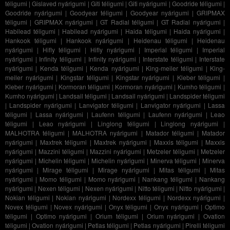
téligumi
|
Gislaved nyárigumi
|
Giti téligumi
|
Giti nyárigumi
|
Goodride téligumi
|
Goodride nyárigumi
|
Goodyear téligumi
|
Goodyear nyárigumi
|
GRIPMAX
téligumi
|
GRIPMAX nyárigumi
|
GT Radial téligumi
|
GT Radial nyárigumi
|
Habilead téligumi
|
Habilead nyárigumi
|
Haida téligumi
|
Haida nyárigumi
|
Hankook téligumi
|
Hankook nyárigumi
|
Heidenau téligumi
|
Heidenau
nyárigumi
|
Hifly téligumi
|
Hifly nyárigumi
|
Imperial téligumi
|
Imperial
nyárigumi
|
Infinity téligumi
|
Infinity nyárigumi
|
Interstate téligumi
|
Interstate
nyárigumi
|
Kenda téligumi
|
Kenda nyárigumi
|
King-meiler téligumi
|
King-
meiler nyárigumi
|
Kingstar téligumi
|
Kingstar nyárigumi
|
Kleber téligumi
|
Kleber nyárigumi
|
Kormoran téligumi
|
Kormoran nyárigumi
|
Kumho téligumi
|
Kumho nyárigumi
|
Landsail téligumi
|
Landsail nyárigumi
|
Landspider téligumi
|
Landspider nyárigumi
|
Lanvigator téligumi
|
Lanvigator nyárigumi
|
Lassa
téligumi
|
Lassa nyárigumi
|
Laufenn téligumi
|
Laufenn nyárigumi
|
Leao
téligumi
|
Leao nyárigumi
|
Linglong téligumi
|
Linglong nyárigumi
|
MALHOTRA téligumi
|
MALHOTRA nyárigumi
|
Matador téligumi
|
Matador
nyárigumi
|
Maxtrek téligumi
|
Maxtrek nyárigumi
|
Maxxis téligumi
|
Maxxis
nyárigumi
|
Mazzini téligumi
|
Mazzini nyárigumi
|
Metzeler téligumi
|
Metzeler
nyárigumi
|
Michelin téligumi
|
Michelin nyárigumi
|
Minerva téligumi
|
Minerva
nyárigumi
|
Mirage téligumi
|
Mirage nyárigumi
|
Mitas téligumi
|
Mitas
nyárigumi
|
Momo téligumi
|
Momo nyárigumi
|
Nankang téligumi
|
Nankang
nyárigumi
|
Nexen téligumi
|
Nexen nyárigumi
|
Nitto téligumi
|
Nitto nyárigumi
|
Nokian téligumi
|
Nokian nyárigumi
|
Nordexx téligumi
|
Nordexx nyárigumi
|
Novex téligumi
|
Novex nyárigumi
|
Onyx téligumi
|
Onyx nyárigumi
|
Optimo
téligumi
|
Optimo nyárigumi
|
Orium téligumi
|
Orium nyárigumi
|
Ovation
téligumi
|
Ovation nyárigumi
|
Petlas téligumi
|
Petlas nyárigumi
|
Pirelli téligumi