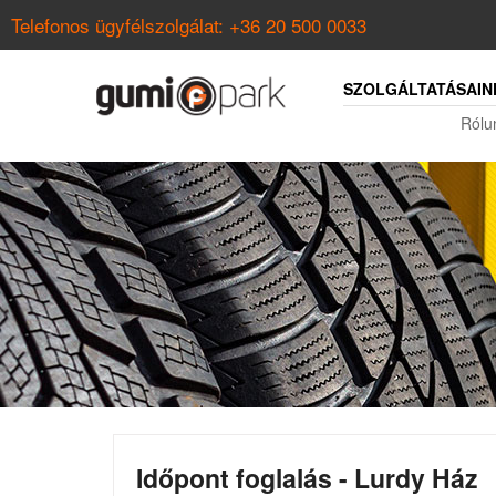
Telefonos ügyfélszolgálat:
+36 20 500 0033
SZOLGÁLTATÁSAIN
Rólu
Időpont foglalás - Lurdy Ház