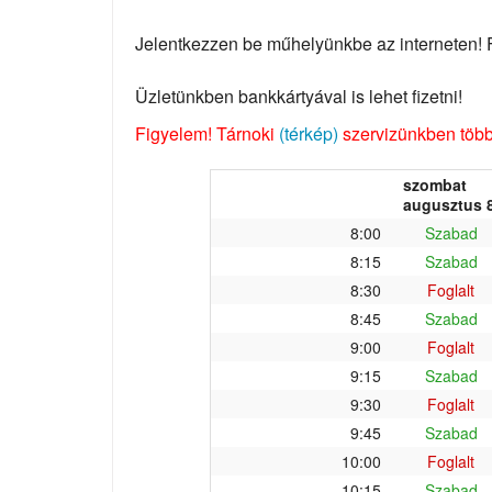
Jelentkezzen be műhelyünkbe az interneten! Fo
Üzletünkben bankkártyával is lehet fizetni!
Figyelem! Tárnoki
(térkép)
szervizünkben több 
szombat
augusztus 8
8:00
Szabad
8:15
Szabad
8:30
Foglalt
8:45
Szabad
9:00
Foglalt
9:15
Szabad
9:30
Foglalt
9:45
Szabad
10:00
Foglalt
10:15
Szabad