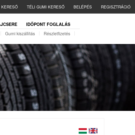
I KERESŐ
TÉLI GUMI KERESŐ
BELÉPÉS
REGISZTRÁCIÓ
JCSERE
IDŐPONT FOGLALÁS
Gumi kiszállítás
Részletfizetés