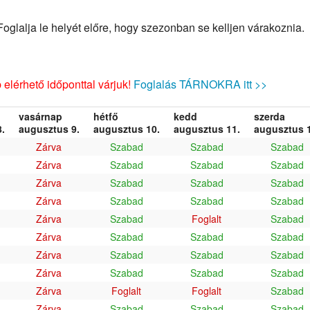
glalja le helyét előre, hogy szezonban se kelljen várakoznia.
elérhető időponttal várjuk!
Foglalás TÁRNOKRA itt >>
vasárnap
hétfő
kedd
szerda
.
augusztus 9.
augusztus 10.
augusztus 11.
augusztus 1
Zárva
Szabad
Szabad
Szabad
Zárva
Szabad
Szabad
Szabad
Zárva
Szabad
Szabad
Szabad
Zárva
Szabad
Szabad
Szabad
Zárva
Szabad
Foglalt
Szabad
Zárva
Szabad
Szabad
Szabad
Zárva
Szabad
Szabad
Szabad
Zárva
Szabad
Szabad
Szabad
Zárva
Foglalt
Foglalt
Szabad
Zárva
Szabad
Szabad
Szabad