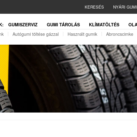
KERESÉS
NYÁRI GUM
K:
GUMISZERVIZ
GUMI TÁROLÁS
KLÍMATÖLTÉS
OLA
nk
Autógumi töltése gázzal
Használt gumik
Abroncscimke