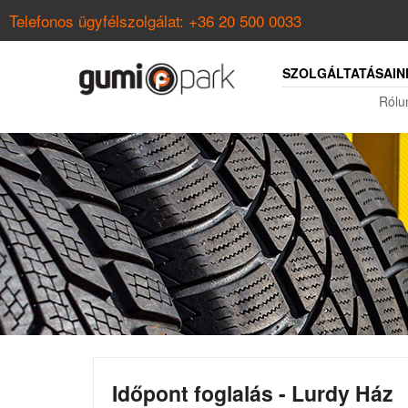
Telefonos ügyfélszolgálat:
+36 20 500 0033
SZOLGÁLTATÁSAIN
Rólu
Időpont foglalás - Lurdy Ház