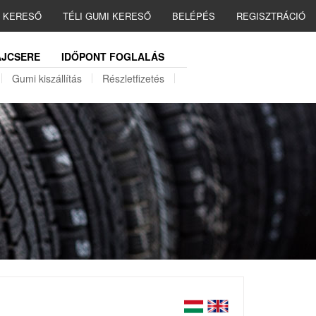
I KERESŐ
TÉLI GUMI KERESŐ
BELÉPÉS
REGISZTRÁCIÓ
JCSERE
IDŐPONT FOGLALÁS
Gumi kiszállítás
Részletfizetés