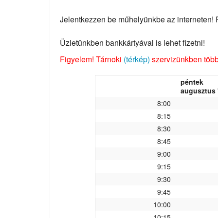
Jelentkezzen be műhelyünkbe az interneten! Fo
Üzletünkben bankkártyával is lehet fizetni!
Figyelem! Tárnoki
(térkép)
szervizünkben több 
péntek
augusztus 
8:00
8:15
8:30
8:45
9:00
9:15
9:30
9:45
10:00
10:15