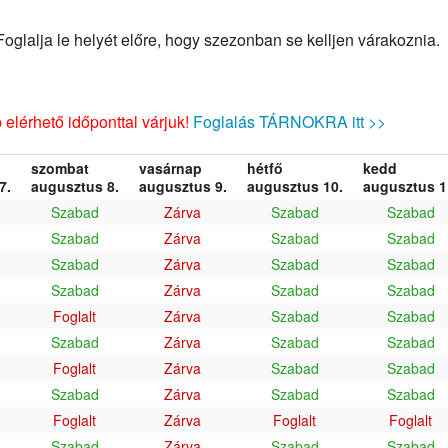
glalja le helyét előre, hogy szezonban se kelljen várakoznia.
elérhető időponttal várjuk!
Foglalás TÁRNOKRA itt >>
szombat
vasárnap
hétfő
kedd
7.
augusztus 8.
augusztus 9.
augusztus 10.
augusztus 1
Szabad
Zárva
Szabad
Szabad
Szabad
Zárva
Szabad
Szabad
Szabad
Zárva
Szabad
Szabad
Szabad
Zárva
Szabad
Szabad
Foglalt
Zárva
Szabad
Szabad
Szabad
Zárva
Szabad
Szabad
Foglalt
Zárva
Szabad
Szabad
Szabad
Zárva
Szabad
Szabad
Foglalt
Zárva
Foglalt
Foglalt
Szabad
Zárva
Szabad
Szabad