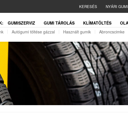
KERESÉS
NYÁRI GUM
K:
GUMISZERVIZ
GUMI TÁROLÁS
KLÍMATÖLTÉS
OLA
nk
Autógumi töltése gázzal
Használt gumik
Abroncscimke