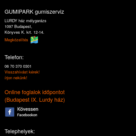
GUMIPARK gumiszerviz
LURDY ház mélygarázs
1097 Budapest,
Könyves K. krt. 12-14.
Megközelítés
Telefon:
06 70 370 0301
Visszahívást kérek!
írjon nekünk!
Online foglalok időpontot
(
Budapest IX. Lurdy ház
)
Telephelyek: