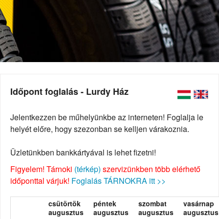
Időpont foglalás - Lurdy Ház
Jelentkezzen be műhelyünkbe az interneten! Foglalja le
helyét előre, hogy szezonban se kelljen várakoznia.
Üzletünkben bankkártyával is lehet fizetni!
Figyelem! Tárnoki
(térkép)
szervizünkben több elérhető
időponttal várjuk!
Foglalás TÁRNOKRA itt >>
csütörtök
péntek
szombat
vasárnap
augusztus
augusztus
augusztus
augusztus