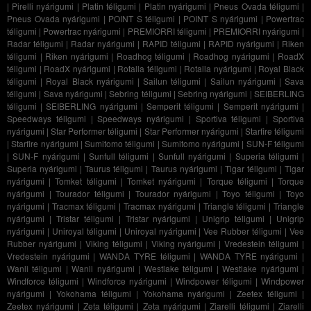
|
Pirelli nyárigumi
|
Platin téligumi
|
Platin nyárigumi
|
Pneus Ovada téligumi
|
Pneus Ovada nyárigumi
|
POINT S téligumi
|
POINT S nyárigumi
|
Powertrac
téligumi
|
Powertrac nyárigumi
|
PREMIORRI téligumi
|
PREMIORRI nyárigumi
|
Radar téligumi
|
Radar nyárigumi
|
RAPID téligumi
|
RAPID nyárigumi
|
Riken
téligumi
|
Riken nyárigumi
|
Roadhog téligumi
|
Roadhog nyárigumi
|
RoadX
téligumi
|
RoadX nyárigumi
|
Rotalla téligumi
|
Rotalla nyárigumi
|
Royal Black
téligumi
|
Royal Black nyárigumi
|
Sailun téligumi
|
Sailun nyárigumi
|
Sava
téligumi
|
Sava nyárigumi
|
Sebring téligumi
|
Sebring nyárigumi
|
SEIBERLING
téligumi
|
SEIBERLING nyárigumi
|
Semperit téligumi
|
Semperit nyárigumi
|
Speedways téligumi
|
Speedways nyárigumi
|
Sportiva téligumi
|
Sportiva
nyárigumi
|
Star Performer téligumi
|
Star Performer nyárigumi
|
Starfire téligumi
|
Starfire nyárigumi
|
Sumitomo téligumi
|
Sumitomo nyárigumi
|
SUN-F téligumi
|
SUN-F nyárigumi
|
Sunfull téligumi
|
Sunfull nyárigumi
|
Superia téligumi
|
Superia nyárigumi
|
Taurus téligumi
|
Taurus nyárigumi
|
Tigar téligumi
|
Tigar
nyárigumi
|
Tomket téligumi
|
Tomket nyárigumi
|
Torque téligumi
|
Torque
nyárigumi
|
Tourador téligumi
|
Tourador nyárigumi
|
Toyo téligumi
|
Toyo
nyárigumi
|
Tracmax téligumi
|
Tracmax nyárigumi
|
Triangle téligumi
|
Triangle
nyárigumi
|
Tristar téligumi
|
Tristar nyárigumi
|
Unigrip téligumi
|
Unigrip
nyárigumi
|
Uniroyal téligumi
|
Uniroyal nyárigumi
|
Vee Rubber téligumi
|
Vee
Rubber nyárigumi
|
Viking téligumi
|
Viking nyárigumi
|
Vredestein téligumi
|
Vredestein nyárigumi
|
WANDA TYRE téligumi
|
WANDA TYRE nyárigumi
|
Wanli téligumi
|
Wanli nyárigumi
|
Westlake téligumi
|
Westlake nyárigumi
|
Windforce téligumi
|
Windforce nyárigumi
|
Windpower téligumi
|
Windpower
nyárigumi
|
Yokohama téligumi
|
Yokohama nyárigumi
|
Zeetex téligumi
|
Zeetex nyárigumi
|
Zeta téligumi
|
Zeta nyárigumi
|
Ziarelli téligumi
|
Ziarelli