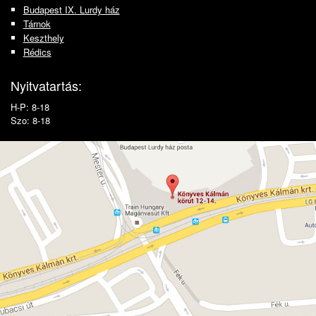
Budapest IX. Lurdy ház
Tárnok
Keszthely
Rédics
Nyitvatartás:
H-P: 8-18
Szo: 8-18