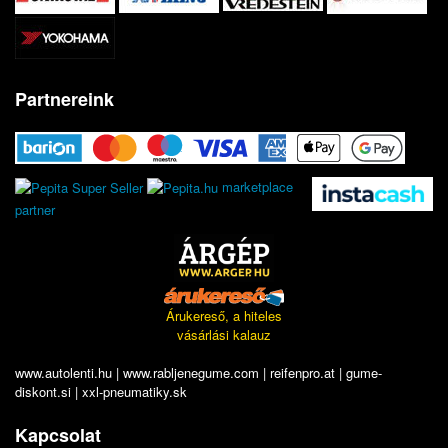
Partnereink
marketplace
partner
Árukereső, a hiteles
vásárlási kalauz
www.autolenti.hu
|
www.rabljenegume.com
|
reifenpro.at
|
gume-
diskont.si
|
xxl-pneumatiky.sk
Kapcsolat