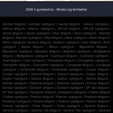
2026 © gumipark.hu - Minden jog fenntartva!
Achilles téligumi
|
Achilles nyárigumi
|
Aeolus téligumi
|
Aeolus nyárigumi
|
Altenzo téligumi
|
Altenzo nyárigumi
|
APLUS téligumi
|
APLUS nyárigumi
|
Apollo téligumi
|
Apollo nyárigumi
|
Arivo téligumi
|
Arivo nyárigumi
|
Atlander
téligumi
|
Atlander nyárigumi
|
Atlas téligumi
|
Atlas nyárigumi
|
Atturo téligumi
|
Atturo nyárigumi
|
Austone téligumi
|
Austone nyárigumi
|
Avon téligumi
|
Avon
nyárigumi
|
Barum téligumi
|
Barum nyárigumi
|
Bfgoodrich téligumi
|
Bfgoodrich nyárigumi
|
Blacklion téligumi
|
Blacklion nyárigumi
|
Bridgestone
téligumi
|
Bridgestone nyárigumi
|
Cachland téligumi
|
Cachland nyárigumi
|
Ceat téligumi
|
Ceat nyárigumi
|
Chengshan téligumi
|
Chengshan nyárigumi
|
ChengShin téligumi
|
ChengShin nyárigumi
|
Compasal téligumi
|
Compasal
nyárigumi
|
Continental téligumi
|
Continental nyárigumi
|
Cooper téligumi
|
Cooper nyárigumi
|
Davanti téligumi
|
Davanti nyárigumi
|
Dayton téligumi
|
Dayton nyárigumi
|
Debica téligumi
|
Debica nyárigumi
|
Delinte téligumi
|
Delinte nyárigumi
|
Diplomat téligumi
|
Diplomat nyárigumi
|
Dunlop téligumi
|
Dunlop nyárigumi
|
Duraturn téligumi
|
Duraturn nyárigumi
|
EP Tyre téligumi
|
EP Tyre nyárigumi
|
Evergreen téligumi
|
Evergreen nyárigumi
|
Falken téligumi
|
Falken nyárigumi
|
Firemax téligumi
|
Firemax nyárigumi
|
Firestone téligumi
|
Firestone nyárigumi
|
Fortuna téligumi
|
Fortuna nyárigumi
|
Fortune téligumi
|
Fortune nyárigumi
|
Fulda téligumi
|
Fulda nyárigumi
|
General téligumi
|
General nyárigumi
|
General Tire téligumi
|
General Tire nyárigumi
|
Gislaved