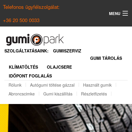
Telefonos ügyfélszolgálat:
MENU
+36 20 500 0033
KERESÉS
NYÁRI GUMI KERESŐ
SZOLGÁLTATÁSAINK:
GUMISZERVIZ
GUMI TÁROLÁS
TÉLI GUMI KERESŐ
KLÍMATÖLTÉS
OLAJCSERE
BELÉPÉS
IDŐPONT FOGLALÁS
REGISZTRÁCIÓ
Rólunk
Autógumi töltése gázzal
Használt gumik
Abroncscimke
Gumi kiszállítás
Részletfizetés