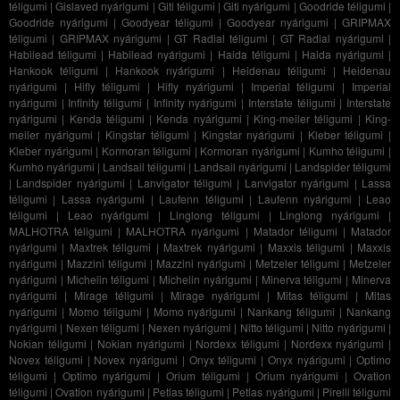
téligumi
|
Gislaved nyárigumi
|
Giti téligumi
|
Giti nyárigumi
|
Goodride téligumi
|
Goodride nyárigumi
|
Goodyear téligumi
|
Goodyear nyárigumi
|
GRIPMAX
téligumi
|
GRIPMAX nyárigumi
|
GT Radial téligumi
|
GT Radial nyárigumi
|
Habilead téligumi
|
Habilead nyárigumi
|
Haida téligumi
|
Haida nyárigumi
|
Hankook téligumi
|
Hankook nyárigumi
|
Heidenau téligumi
|
Heidenau
nyárigumi
|
Hifly téligumi
|
Hifly nyárigumi
|
Imperial téligumi
|
Imperial
nyárigumi
|
Infinity téligumi
|
Infinity nyárigumi
|
Interstate téligumi
|
Interstate
nyárigumi
|
Kenda téligumi
|
Kenda nyárigumi
|
King-meiler téligumi
|
King-
meiler nyárigumi
|
Kingstar téligumi
|
Kingstar nyárigumi
|
Kleber téligumi
|
Kleber nyárigumi
|
Kormoran téligumi
|
Kormoran nyárigumi
|
Kumho téligumi
|
Kumho nyárigumi
|
Landsail téligumi
|
Landsail nyárigumi
|
Landspider téligumi
|
Landspider nyárigumi
|
Lanvigator téligumi
|
Lanvigator nyárigumi
|
Lassa
téligumi
|
Lassa nyárigumi
|
Laufenn téligumi
|
Laufenn nyárigumi
|
Leao
téligumi
|
Leao nyárigumi
|
Linglong téligumi
|
Linglong nyárigumi
|
MALHOTRA téligumi
|
MALHOTRA nyárigumi
|
Matador téligumi
|
Matador
nyárigumi
|
Maxtrek téligumi
|
Maxtrek nyárigumi
|
Maxxis téligumi
|
Maxxis
nyárigumi
|
Mazzini téligumi
|
Mazzini nyárigumi
|
Metzeler téligumi
|
Metzeler
nyárigumi
|
Michelin téligumi
|
Michelin nyárigumi
|
Minerva téligumi
|
Minerva
nyárigumi
|
Mirage téligumi
|
Mirage nyárigumi
|
Mitas téligumi
|
Mitas
nyárigumi
|
Momo téligumi
|
Momo nyárigumi
|
Nankang téligumi
|
Nankang
nyárigumi
|
Nexen téligumi
|
Nexen nyárigumi
|
Nitto téligumi
|
Nitto nyárigumi
|
Nokian téligumi
|
Nokian nyárigumi
|
Nordexx téligumi
|
Nordexx nyárigumi
|
Novex téligumi
|
Novex nyárigumi
|
Onyx téligumi
|
Onyx nyárigumi
|
Optimo
téligumi
|
Optimo nyárigumi
|
Orium téligumi
|
Orium nyárigumi
|
Ovation
téligumi
|
Ovation nyárigumi
|
Petlas téligumi
|
Petlas nyárigumi
|
Pirelli téligumi