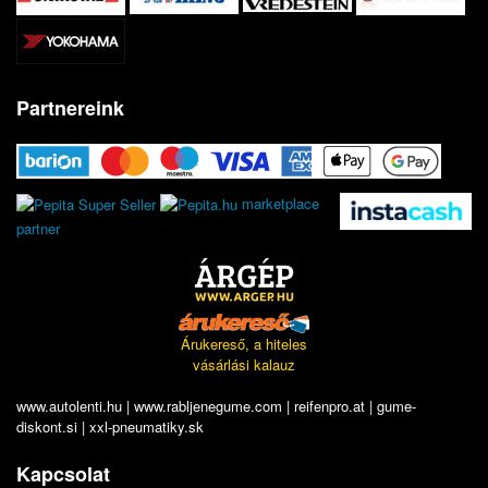
Partnereink
marketplace
partner
Árukereső, a hiteles
vásárlási kalauz
www.autolenti.hu
|
www.rabljenegume.com
|
reifenpro.at
|
gume-
diskont.si
|
xxl-pneumatiky.sk
Kapcsolat