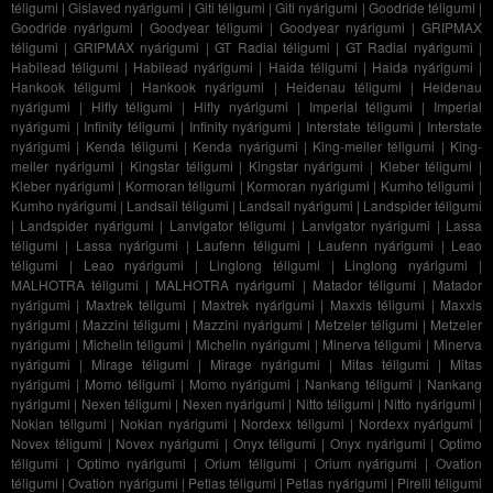
téligumi
|
Gislaved nyárigumi
|
Giti téligumi
|
Giti nyárigumi
|
Goodride téligumi
|
Goodride nyárigumi
|
Goodyear téligumi
|
Goodyear nyárigumi
|
GRIPMAX
téligumi
|
GRIPMAX nyárigumi
|
GT Radial téligumi
|
GT Radial nyárigumi
|
Habilead téligumi
|
Habilead nyárigumi
|
Haida téligumi
|
Haida nyárigumi
|
Hankook téligumi
|
Hankook nyárigumi
|
Heidenau téligumi
|
Heidenau
nyárigumi
|
Hifly téligumi
|
Hifly nyárigumi
|
Imperial téligumi
|
Imperial
nyárigumi
|
Infinity téligumi
|
Infinity nyárigumi
|
Interstate téligumi
|
Interstate
nyárigumi
|
Kenda téligumi
|
Kenda nyárigumi
|
King-meiler téligumi
|
King-
meiler nyárigumi
|
Kingstar téligumi
|
Kingstar nyárigumi
|
Kleber téligumi
|
Kleber nyárigumi
|
Kormoran téligumi
|
Kormoran nyárigumi
|
Kumho téligumi
|
Kumho nyárigumi
|
Landsail téligumi
|
Landsail nyárigumi
|
Landspider téligumi
|
Landspider nyárigumi
|
Lanvigator téligumi
|
Lanvigator nyárigumi
|
Lassa
téligumi
|
Lassa nyárigumi
|
Laufenn téligumi
|
Laufenn nyárigumi
|
Leao
téligumi
|
Leao nyárigumi
|
Linglong téligumi
|
Linglong nyárigumi
|
MALHOTRA téligumi
|
MALHOTRA nyárigumi
|
Matador téligumi
|
Matador
nyárigumi
|
Maxtrek téligumi
|
Maxtrek nyárigumi
|
Maxxis téligumi
|
Maxxis
nyárigumi
|
Mazzini téligumi
|
Mazzini nyárigumi
|
Metzeler téligumi
|
Metzeler
nyárigumi
|
Michelin téligumi
|
Michelin nyárigumi
|
Minerva téligumi
|
Minerva
nyárigumi
|
Mirage téligumi
|
Mirage nyárigumi
|
Mitas téligumi
|
Mitas
nyárigumi
|
Momo téligumi
|
Momo nyárigumi
|
Nankang téligumi
|
Nankang
nyárigumi
|
Nexen téligumi
|
Nexen nyárigumi
|
Nitto téligumi
|
Nitto nyárigumi
|
Nokian téligumi
|
Nokian nyárigumi
|
Nordexx téligumi
|
Nordexx nyárigumi
|
Novex téligumi
|
Novex nyárigumi
|
Onyx téligumi
|
Onyx nyárigumi
|
Optimo
téligumi
|
Optimo nyárigumi
|
Orium téligumi
|
Orium nyárigumi
|
Ovation
téligumi
|
Ovation nyárigumi
|
Petlas téligumi
|
Petlas nyárigumi
|
Pirelli téligumi