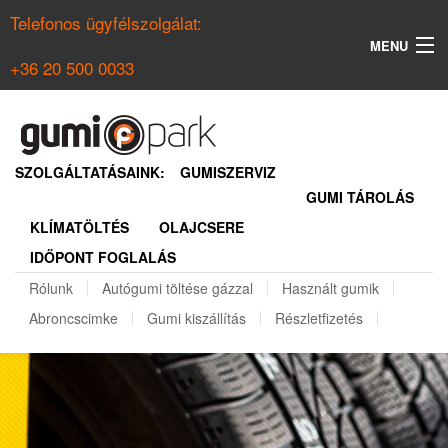
Telefonos ügyfélszolgálat:
MENU
+36 20 500 0033
KERESÉS
NYÁRI GUMI KERESŐ
SZOLGÁLTATÁSAINK:
GUMISZERVIZ
GUMI TÁROLÁS
TÉLI GUMI KERESŐ
KLÍMATÖLTÉS
OLAJCSERE
BELÉPÉS
IDŐPONT FOGLALÁS
REGISZTRÁCIÓ
Rólunk
Autógumi töltése gázzal
Használt gumik
Abroncscimke
Gumi kiszállítás
Részletfizetés