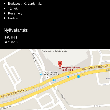
Budapest IX. Lurdy ház
Tárnok
Keszthely
Rédics
Nyitvatartás:
H-P: 8-18
Szo: 8-18