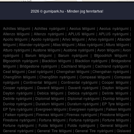
2026 © gumipark.hu - Minden jog fenntartva!
Achilles téligumi
|
Achilles nyárigumi
|
Aeolus téligumi
|
Aeolus nyárigumi
|
Altenzo téligumi
|
Altenzo nyárigumi
|
APLUS téligumi
|
APLUS nyárigumi
|
Apollo téligumi
|
Apollo nyárigumi
|
Arivo téligumi
|
Arivo nyárigumi
|
Atlander
téligumi
|
Atlander nyárigumi
|
Atlas téligumi
|
Atlas nyárigumi
|
Atturo téligumi
|
Atturo nyárigumi
|
Austone téligumi
|
Austone nyárigumi
|
Avon téligumi
|
Avon
nyárigumi
|
Barum téligumi
|
Barum nyárigumi
|
Bfgoodrich téligumi
|
Bfgoodrich nyárigumi
|
Blacklion téligumi
|
Blacklion nyárigumi
|
Bridgestone
téligumi
|
Bridgestone nyárigumi
|
Cachland téligumi
|
Cachland nyárigumi
|
Ceat téligumi
|
Ceat nyárigumi
|
Chengshan téligumi
|
Chengshan nyárigumi
|
ChengShin téligumi
|
ChengShin nyárigumi
|
Compasal téligumi
|
Compasal
nyárigumi
|
Continental téligumi
|
Continental nyárigumi
|
Cooper téligumi
|
Cooper nyárigumi
|
Davanti téligumi
|
Davanti nyárigumi
|
Dayton téligumi
|
Dayton nyárigumi
|
Debica téligumi
|
Debica nyárigumi
|
Delinte téligumi
|
Delinte nyárigumi
|
Diplomat téligumi
|
Diplomat nyárigumi
|
Dunlop téligumi
|
Dunlop nyárigumi
|
Duraturn téligumi
|
Duraturn nyárigumi
|
EP Tyre téligumi
|
EP Tyre nyárigumi
|
Evergreen téligumi
|
Evergreen nyárigumi
|
Falken téligumi
|
Falken nyárigumi
|
Firemax téligumi
|
Firemax nyárigumi
|
Firestone téligumi
|
Firestone nyárigumi
|
Fortuna téligumi
|
Fortuna nyárigumi
|
Fortune téligumi
|
Fortune nyárigumi
|
Fulda téligumi
|
Fulda nyárigumi
|
General téligumi
|
General nyárigumi
|
General Tire téligumi
|
General Tire nyárigumi
|
Gislaved