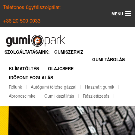
Telefonos ügyfélszolgálat:
MENU
+36 20 500 0033
KERESÉS
NYÁRI GUMI KERESŐ
SZOLGÁLTATÁSAINK:
GUMISZERVIZ
GUMI TÁROLÁS
TÉLI GUMI KERESŐ
KLÍMATÖLTÉS
OLAJCSERE
BELÉPÉS
IDŐPONT FOGLALÁS
REGISZTRÁCIÓ
Rólunk
Autógumi töltése gázzal
Használt gumik
Abroncscimke
Gumi kiszállítás
Részletfizetés