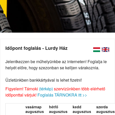
Időpont foglalás - Lurdy Ház
Jelentkezzen be műhelyünkbe az interneten! Foglalja le
helyét előre, hogy szezonban se kelljen várakoznia.
Üzletünkben bankkártyával is lehet fizetni!
Figyelem! Tárnoki
(térkép)
szervizünkben több elérhető
időponttal várjuk!
Foglalás TÁRNOKRA itt >>
vasárnap
hétfő
kedd
szerda
augusztus
augusztus
augusztus
augusztus