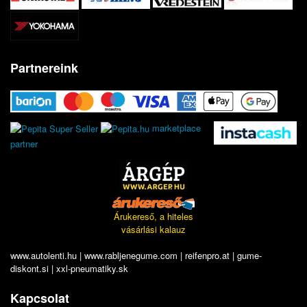
Partnereink
marketplace
partner
Árukereső, a hiteles
vásárlási kalauz
www.autolenti.hu
|
www.rabljenegume.com
|
reifenpro.at
|
gume-
diskont.si
|
xxl-pneumatiky.sk
Kapcsolat