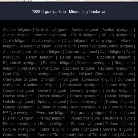
2026 © gumipark.hu - Minden jog fenntartva!
Achilles téligumi
|
Achilles nyárigumi
|
Aeolus téligumi
|
Aeolus nyárigumi
|
Altenzo téligumi
|
Altenzo nyárigumi
|
APLUS téligumi
|
APLUS nyárigumi
|
Apollo téligumi
|
Apollo nyárigumi
|
Arivo téligumi
|
Arivo nyárigumi
|
Atlander
téligumi
|
Atlander nyárigumi
|
Atlas téligumi
|
Atlas nyárigumi
|
Atturo téligumi
|
Atturo nyárigumi
|
Austone téligumi
|
Austone nyárigumi
|
Avon téligumi
|
Avon
nyárigumi
|
Barum téligumi
|
Barum nyárigumi
|
Bfgoodrich téligumi
|
Bfgoodrich nyárigumi
|
Blacklion téligumi
|
Blacklion nyárigumi
|
Bridgestone
téligumi
|
Bridgestone nyárigumi
|
Cachland téligumi
|
Cachland nyárigumi
|
Ceat téligumi
|
Ceat nyárigumi
|
Chengshan téligumi
|
Chengshan nyárigumi
|
ChengShin téligumi
|
ChengShin nyárigumi
|
Compasal téligumi
|
Compasal
nyárigumi
|
Continental téligumi
|
Continental nyárigumi
|
Cooper téligumi
|
Cooper nyárigumi
|
Davanti téligumi
|
Davanti nyárigumi
|
Dayton téligumi
|
Dayton nyárigumi
|
Debica téligumi
|
Debica nyárigumi
|
Delinte téligumi
|
Delinte nyárigumi
|
Diplomat téligumi
|
Diplomat nyárigumi
|
Dunlop téligumi
|
Dunlop nyárigumi
|
Duraturn téligumi
|
Duraturn nyárigumi
|
EP Tyre téligumi
|
EP Tyre nyárigumi
|
Evergreen téligumi
|
Evergreen nyárigumi
|
Falken téligumi
|
Falken nyárigumi
|
Firemax téligumi
|
Firemax nyárigumi
|
Firestone téligumi
|
Firestone nyárigumi
|
Fortuna téligumi
|
Fortuna nyárigumi
|
Fortune téligumi
|
Fortune nyárigumi
|
Fulda téligumi
|
Fulda nyárigumi
|
General téligumi
|
General nyárigumi
|
General Tire téligumi
|
General Tire nyárigumi
|
Gislaved