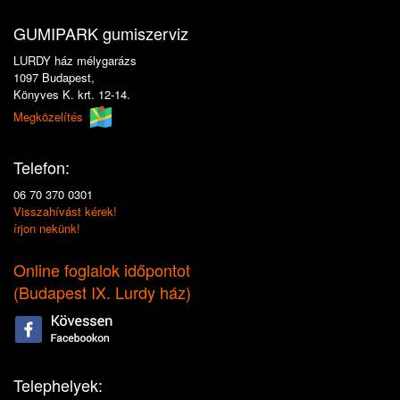
GUMIPARK gumiszerviz
LURDY ház mélygarázs
1097 Budapest,
Könyves K. krt. 12-14.
Megközelítés
Telefon:
06 70 370 0301
Visszahívást kérek!
írjon nekünk!
Online foglalok időpontot
(
Budapest IX. Lurdy ház
)
Telephelyek: