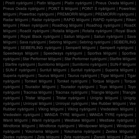
|
Pirelli nyárigumi
|
Platin téligumi
|
Platin nyárigumi
|
Pneus Ovada téligumi
|
Pneus Ovada nyárigumi
|
POINT S téligumi
|
POINT S nyárigumi
|
Powertrac
téligumi
|
Powertrac nyárigumi
|
PREMIORRI téligumi
|
PREMIORRI nyárigumi
|
Radar téligumi
|
Radar nyárigumi
|
RAPID téligumi
|
RAPID nyárigumi
|
Riken
téligumi
|
Riken nyárigumi
|
Roadhog téligumi
|
Roadhog nyárigumi
|
RoadX
téligumi
|
RoadX nyárigumi
|
Rotalla téligumi
|
Rotalla nyárigumi
|
Royal Black
téligumi
|
Royal Black nyárigumi
|
Sailun téligumi
|
Sailun nyárigumi
|
Sava
téligumi
|
Sava nyárigumi
|
Sebring téligumi
|
Sebring nyárigumi
|
SEIBERLING
téligumi
|
SEIBERLING nyárigumi
|
Semperit téligumi
|
Semperit nyárigumi
|
Speedways téligumi
|
Speedways nyárigumi
|
Sportiva téligumi
|
Sportiva
nyárigumi
|
Star Performer téligumi
|
Star Performer nyárigumi
|
Starfire téligumi
|
Starfire nyárigumi
|
Sumitomo téligumi
|
Sumitomo nyárigumi
|
SUN-F téligumi
|
SUN-F nyárigumi
|
Sunfull téligumi
|
Sunfull nyárigumi
|
Superia téligumi
|
Superia nyárigumi
|
Taurus téligumi
|
Taurus nyárigumi
|
Tigar téligumi
|
Tigar
nyárigumi
|
Tomket téligumi
|
Tomket nyárigumi
|
Torque téligumi
|
Torque
nyárigumi
|
Tourador téligumi
|
Tourador nyárigumi
|
Toyo téligumi
|
Toyo
nyárigumi
|
Tracmax téligumi
|
Tracmax nyárigumi
|
Triangle téligumi
|
Triangle
nyárigumi
|
Tristar téligumi
|
Tristar nyárigumi
|
Unigrip téligumi
|
Unigrip
nyárigumi
|
Uniroyal téligumi
|
Uniroyal nyárigumi
|
Vee Rubber téligumi
|
Vee
Rubber nyárigumi
|
Viking téligumi
|
Viking nyárigumi
|
Vredestein téligumi
|
Vredestein nyárigumi
|
WANDA TYRE téligumi
|
WANDA TYRE nyárigumi
|
Wanli téligumi
|
Wanli nyárigumi
|
Westlake téligumi
|
Westlake nyárigumi
|
Windforce téligumi
|
Windforce nyárigumi
|
Windpower téligumi
|
Windpower
nyárigumi
|
Yokohama téligumi
|
Yokohama nyárigumi
|
Zeetex téligumi
|
Zeetex nyárigumi
|
Zeta téligumi
|
Zeta nyárigumi
|
Ziarelli téligumi
|
Ziarelli