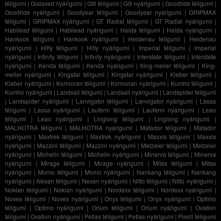
téligumi
|
Gislaved nyárigumi
|
Giti téligumi
|
Giti nyárigumi
|
Goodride téligumi
|
Goodride nyárigumi
|
Goodyear téligumi
|
Goodyear nyárigumi
|
GRIPMAX
téligumi
|
GRIPMAX nyárigumi
|
GT Radial téligumi
|
GT Radial nyárigumi
|
Habilead téligumi
|
Habilead nyárigumi
|
Haida téligumi
|
Haida nyárigumi
|
Hankook téligumi
|
Hankook nyárigumi
|
Heidenau téligumi
|
Heidenau
nyárigumi
|
Hifly téligumi
|
Hifly nyárigumi
|
Imperial téligumi
|
Imperial
nyárigumi
|
Infinity téligumi
|
Infinity nyárigumi
|
Interstate téligumi
|
Interstate
nyárigumi
|
Kenda téligumi
|
Kenda nyárigumi
|
King-meiler téligumi
|
King-
meiler nyárigumi
|
Kingstar téligumi
|
Kingstar nyárigumi
|
Kleber téligumi
|
Kleber nyárigumi
|
Kormoran téligumi
|
Kormoran nyárigumi
|
Kumho téligumi
|
Kumho nyárigumi
|
Landsail téligumi
|
Landsail nyárigumi
|
Landspider téligumi
|
Landspider nyárigumi
|
Lanvigator téligumi
|
Lanvigator nyárigumi
|
Lassa
téligumi
|
Lassa nyárigumi
|
Laufenn téligumi
|
Laufenn nyárigumi
|
Leao
téligumi
|
Leao nyárigumi
|
Linglong téligumi
|
Linglong nyárigumi
|
MALHOTRA téligumi
|
MALHOTRA nyárigumi
|
Matador téligumi
|
Matador
nyárigumi
|
Maxtrek téligumi
|
Maxtrek nyárigumi
|
Maxxis téligumi
|
Maxxis
nyárigumi
|
Mazzini téligumi
|
Mazzini nyárigumi
|
Metzeler téligumi
|
Metzeler
nyárigumi
|
Michelin téligumi
|
Michelin nyárigumi
|
Minerva téligumi
|
Minerva
nyárigumi
|
Mirage téligumi
|
Mirage nyárigumi
|
Mitas téligumi
|
Mitas
nyárigumi
|
Momo téligumi
|
Momo nyárigumi
|
Nankang téligumi
|
Nankang
nyárigumi
|
Nexen téligumi
|
Nexen nyárigumi
|
Nitto téligumi
|
Nitto nyárigumi
|
Nokian téligumi
|
Nokian nyárigumi
|
Nordexx téligumi
|
Nordexx nyárigumi
|
Novex téligumi
|
Novex nyárigumi
|
Onyx téligumi
|
Onyx nyárigumi
|
Optimo
téligumi
|
Optimo nyárigumi
|
Orium téligumi
|
Orium nyárigumi
|
Ovation
téligumi
|
Ovation nyárigumi
|
Petlas téligumi
|
Petlas nyárigumi
|
Pirelli téligumi