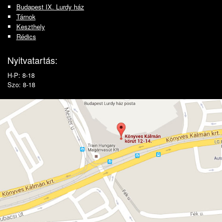
Budapest IX. Lurdy ház
Tárnok
Keszthely
Rédics
Nyitvatartás:
H-P: 8-18
Szo: 8-18