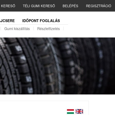
I KERESŐ
TÉLI GUMI KERESŐ
BELÉPÉS
REGISZTRÁCIÓ
JCSERE
IDŐPONT FOGLALÁS
Gumi kiszállítás
Részletfizetés