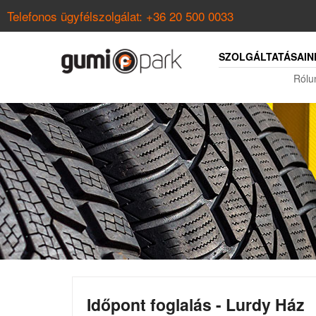
Telefonos ügyfélszolgálat:
+36 20 500 0033
SZOLGÁLTATÁSAIN
Rólu
Időpont foglalás - Lurdy Ház