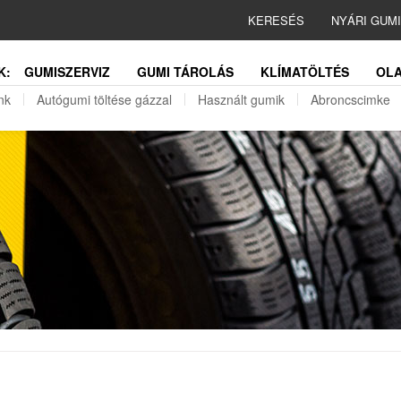
KERESÉS
NYÁRI GUM
K:
GUMISZERVIZ
GUMI TÁROLÁS
KLÍMATÖLTÉS
OLA
nk
Autógumi töltése gázzal
Használt gumik
Abroncscimke