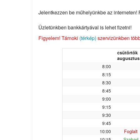
Jelentkezzen be műhelyünkbe az interneten! Fo
Üzletünkben bankkártyával is lehet fizetni!
Figyelem! Tárnoki
(térkép)
szervizünkben több 
csütörtök
augusztus 
8:00
8:15
8:30
8:45
9:00
9:15
9:30
9:45
10:00
Foglalt
10:15
Szabad