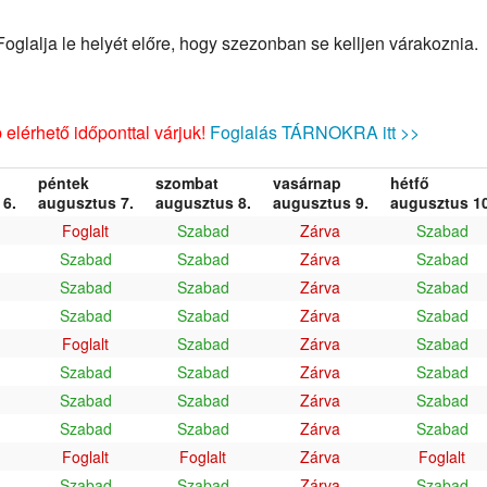
glalja le helyét előre, hogy szezonban se kelljen várakoznia.
elérhető időponttal várjuk!
Foglalás TÁRNOKRA itt >>
péntek
szombat
vasárnap
hétfő
6.
augusztus 7.
augusztus 8.
augusztus 9.
augusztus 10
Foglalt
Szabad
Zárva
Szabad
Szabad
Szabad
Zárva
Szabad
Szabad
Szabad
Zárva
Szabad
Szabad
Szabad
Zárva
Szabad
Foglalt
Szabad
Zárva
Szabad
Szabad
Szabad
Zárva
Szabad
Szabad
Szabad
Zárva
Szabad
Szabad
Szabad
Zárva
Szabad
Foglalt
Foglalt
Zárva
Foglalt
Szabad
Szabad
Zárva
Szabad