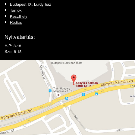
Budapest IX. Lurdy ház
Tárnok
Keszthely
Rédics
Nyitvatartás:
H-P: 8-18
Szo: 8-18