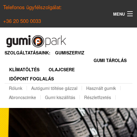
Telefonos ügyfélszolgálat:
MENU
+36 20 500 0033
KERESÉS
NYÁRI GUMI KERESŐ
SZOLGÁLTATÁSAINK:
GUMISZERVIZ
GUMI TÁROLÁS
TÉLI GUMI KERESŐ
KLÍMATÖLTÉS
OLAJCSERE
BELÉPÉS
IDŐPONT FOGLALÁS
REGISZTRÁCIÓ
Rólunk
Autógumi töltése gázzal
Használt gumik
Abroncscimke
Gumi kiszállítás
Részletfizetés