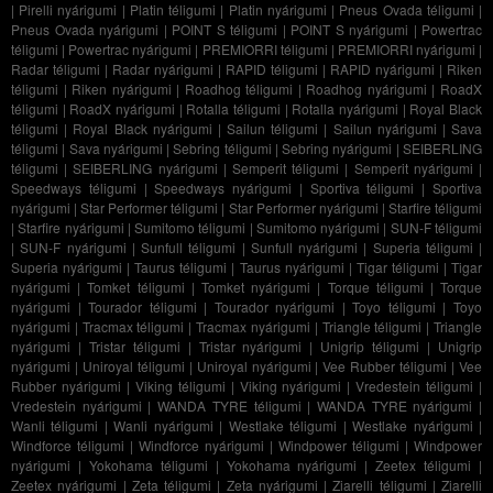
|
Pirelli nyárigumi
|
Platin téligumi
|
Platin nyárigumi
|
Pneus Ovada téligumi
|
Pneus Ovada nyárigumi
|
POINT S téligumi
|
POINT S nyárigumi
|
Powertrac
téligumi
|
Powertrac nyárigumi
|
PREMIORRI téligumi
|
PREMIORRI nyárigumi
|
Radar téligumi
|
Radar nyárigumi
|
RAPID téligumi
|
RAPID nyárigumi
|
Riken
téligumi
|
Riken nyárigumi
|
Roadhog téligumi
|
Roadhog nyárigumi
|
RoadX
téligumi
|
RoadX nyárigumi
|
Rotalla téligumi
|
Rotalla nyárigumi
|
Royal Black
téligumi
|
Royal Black nyárigumi
|
Sailun téligumi
|
Sailun nyárigumi
|
Sava
téligumi
|
Sava nyárigumi
|
Sebring téligumi
|
Sebring nyárigumi
|
SEIBERLING
téligumi
|
SEIBERLING nyárigumi
|
Semperit téligumi
|
Semperit nyárigumi
|
Speedways téligumi
|
Speedways nyárigumi
|
Sportiva téligumi
|
Sportiva
nyárigumi
|
Star Performer téligumi
|
Star Performer nyárigumi
|
Starfire téligumi
|
Starfire nyárigumi
|
Sumitomo téligumi
|
Sumitomo nyárigumi
|
SUN-F téligumi
|
SUN-F nyárigumi
|
Sunfull téligumi
|
Sunfull nyárigumi
|
Superia téligumi
|
Superia nyárigumi
|
Taurus téligumi
|
Taurus nyárigumi
|
Tigar téligumi
|
Tigar
nyárigumi
|
Tomket téligumi
|
Tomket nyárigumi
|
Torque téligumi
|
Torque
nyárigumi
|
Tourador téligumi
|
Tourador nyárigumi
|
Toyo téligumi
|
Toyo
nyárigumi
|
Tracmax téligumi
|
Tracmax nyárigumi
|
Triangle téligumi
|
Triangle
nyárigumi
|
Tristar téligumi
|
Tristar nyárigumi
|
Unigrip téligumi
|
Unigrip
nyárigumi
|
Uniroyal téligumi
|
Uniroyal nyárigumi
|
Vee Rubber téligumi
|
Vee
Rubber nyárigumi
|
Viking téligumi
|
Viking nyárigumi
|
Vredestein téligumi
|
Vredestein nyárigumi
|
WANDA TYRE téligumi
|
WANDA TYRE nyárigumi
|
Wanli téligumi
|
Wanli nyárigumi
|
Westlake téligumi
|
Westlake nyárigumi
|
Windforce téligumi
|
Windforce nyárigumi
|
Windpower téligumi
|
Windpower
nyárigumi
|
Yokohama téligumi
|
Yokohama nyárigumi
|
Zeetex téligumi
|
Zeetex nyárigumi
|
Zeta téligumi
|
Zeta nyárigumi
|
Ziarelli téligumi
|
Ziarelli