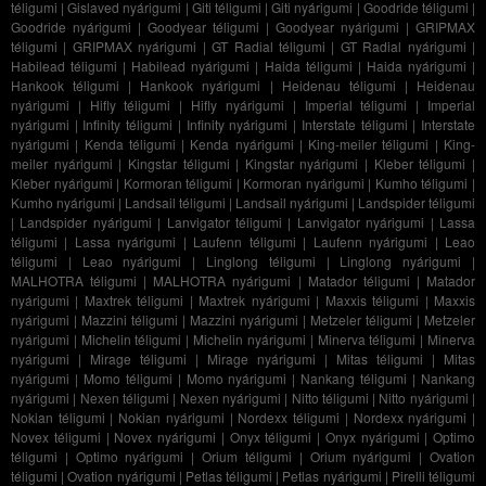
téligumi
|
Gislaved nyárigumi
|
Giti téligumi
|
Giti nyárigumi
|
Goodride téligumi
|
Goodride nyárigumi
|
Goodyear téligumi
|
Goodyear nyárigumi
|
GRIPMAX
téligumi
|
GRIPMAX nyárigumi
|
GT Radial téligumi
|
GT Radial nyárigumi
|
Habilead téligumi
|
Habilead nyárigumi
|
Haida téligumi
|
Haida nyárigumi
|
Hankook téligumi
|
Hankook nyárigumi
|
Heidenau téligumi
|
Heidenau
nyárigumi
|
Hifly téligumi
|
Hifly nyárigumi
|
Imperial téligumi
|
Imperial
nyárigumi
|
Infinity téligumi
|
Infinity nyárigumi
|
Interstate téligumi
|
Interstate
nyárigumi
|
Kenda téligumi
|
Kenda nyárigumi
|
King-meiler téligumi
|
King-
meiler nyárigumi
|
Kingstar téligumi
|
Kingstar nyárigumi
|
Kleber téligumi
|
Kleber nyárigumi
|
Kormoran téligumi
|
Kormoran nyárigumi
|
Kumho téligumi
|
Kumho nyárigumi
|
Landsail téligumi
|
Landsail nyárigumi
|
Landspider téligumi
|
Landspider nyárigumi
|
Lanvigator téligumi
|
Lanvigator nyárigumi
|
Lassa
téligumi
|
Lassa nyárigumi
|
Laufenn téligumi
|
Laufenn nyárigumi
|
Leao
téligumi
|
Leao nyárigumi
|
Linglong téligumi
|
Linglong nyárigumi
|
MALHOTRA téligumi
|
MALHOTRA nyárigumi
|
Matador téligumi
|
Matador
nyárigumi
|
Maxtrek téligumi
|
Maxtrek nyárigumi
|
Maxxis téligumi
|
Maxxis
nyárigumi
|
Mazzini téligumi
|
Mazzini nyárigumi
|
Metzeler téligumi
|
Metzeler
nyárigumi
|
Michelin téligumi
|
Michelin nyárigumi
|
Minerva téligumi
|
Minerva
nyárigumi
|
Mirage téligumi
|
Mirage nyárigumi
|
Mitas téligumi
|
Mitas
nyárigumi
|
Momo téligumi
|
Momo nyárigumi
|
Nankang téligumi
|
Nankang
nyárigumi
|
Nexen téligumi
|
Nexen nyárigumi
|
Nitto téligumi
|
Nitto nyárigumi
|
Nokian téligumi
|
Nokian nyárigumi
|
Nordexx téligumi
|
Nordexx nyárigumi
|
Novex téligumi
|
Novex nyárigumi
|
Onyx téligumi
|
Onyx nyárigumi
|
Optimo
téligumi
|
Optimo nyárigumi
|
Orium téligumi
|
Orium nyárigumi
|
Ovation
téligumi
|
Ovation nyárigumi
|
Petlas téligumi
|
Petlas nyárigumi
|
Pirelli téligumi