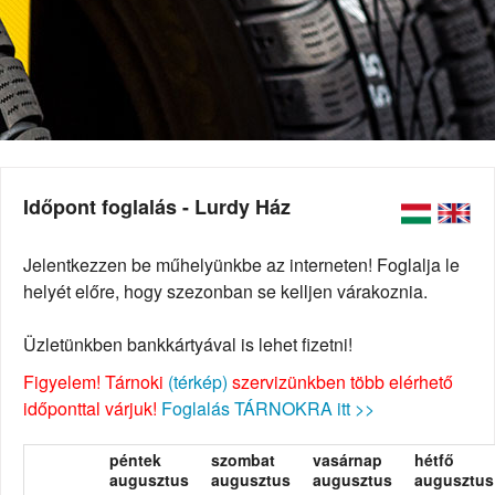
Időpont foglalás - Lurdy Ház
Jelentkezzen be műhelyünkbe az interneten! Foglalja le
helyét előre, hogy szezonban se kelljen várakoznia.
Üzletünkben bankkártyával is lehet fizetni!
Figyelem! Tárnoki
(térkép)
szervizünkben több elérhető
időponttal várjuk!
Foglalás TÁRNOKRA itt >>
péntek
szombat
vasárnap
hétfő
augusztus
augusztus
augusztus
augusztus