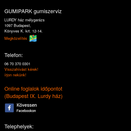
GUMIPARK gumiszerviz
LURDY ház mélygarázs
1097 Budapest,
Könyves K. krt. 12-14.
Megközelítés
Telefon:
06 70 370 0301
Visszahívást kérek!
írjon nekünk!
Online foglalok időpontot
(
Budapest IX. Lurdy ház
)
Telephelyek: