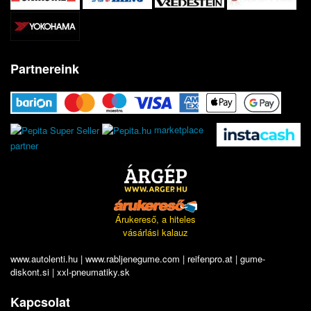
Partnereink
marketplace
partner
Árukereső, a hiteles
vásárlási kalauz
www.autolenti.hu
|
www.rabljenegume.com
|
reifenpro.at
|
gume-
diskont.si
|
xxl-pneumatiky.sk
Kapcsolat