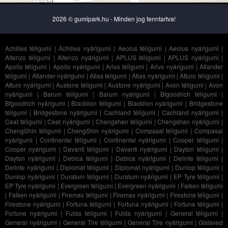
2026 © gumipark.hu - Minden jog fenntartva!
Achilles téligumi
|
Achilles nyárigumi
|
Aeolus téligumi
|
Aeolus nyárigumi
|
Altenzo téligumi
|
Altenzo nyárigumi
|
APLUS téligumi
|
APLUS nyárigumi
|
Apollo téligumi
|
Apollo nyárigumi
|
Arivo téligumi
|
Arivo nyárigumi
|
Atlander
téligumi
|
Atlander nyárigumi
|
Atlas téligumi
|
Atlas nyárigumi
|
Atturo téligumi
|
Atturo nyárigumi
|
Austone téligumi
|
Austone nyárigumi
|
Avon téligumi
|
Avon
nyárigumi
|
Barum téligumi
|
Barum nyárigumi
|
Bfgoodrich téligumi
|
Bfgoodrich nyárigumi
|
Blacklion téligumi
|
Blacklion nyárigumi
|
Bridgestone
téligumi
|
Bridgestone nyárigumi
|
Cachland téligumi
|
Cachland nyárigumi
|
Ceat téligumi
|
Ceat nyárigumi
|
Chengshan téligumi
|
Chengshan nyárigumi
|
ChengShin téligumi
|
ChengShin nyárigumi
|
Compasal téligumi
|
Compasal
nyárigumi
|
Continental téligumi
|
Continental nyárigumi
|
Cooper téligumi
|
Cooper nyárigumi
|
Davanti téligumi
|
Davanti nyárigumi
|
Dayton téligumi
|
Dayton nyárigumi
|
Debica téligumi
|
Debica nyárigumi
|
Delinte téligumi
|
Delinte nyárigumi
|
Diplomat téligumi
|
Diplomat nyárigumi
|
Dunlop téligumi
|
Dunlop nyárigumi
|
Duraturn téligumi
|
Duraturn nyárigumi
|
EP Tyre téligumi
|
EP Tyre nyárigumi
|
Evergreen téligumi
|
Evergreen nyárigumi
|
Falken téligumi
|
Falken nyárigumi
|
Firemax téligumi
|
Firemax nyárigumi
|
Firestone téligumi
|
Firestone nyárigumi
|
Fortuna téligumi
|
Fortuna nyárigumi
|
Fortune téligumi
|
Fortune nyárigumi
|
Fulda téligumi
|
Fulda nyárigumi
|
General téligumi
|
General nyárigumi
|
General Tire téligumi
|
General Tire nyárigumi
|
Gislaved