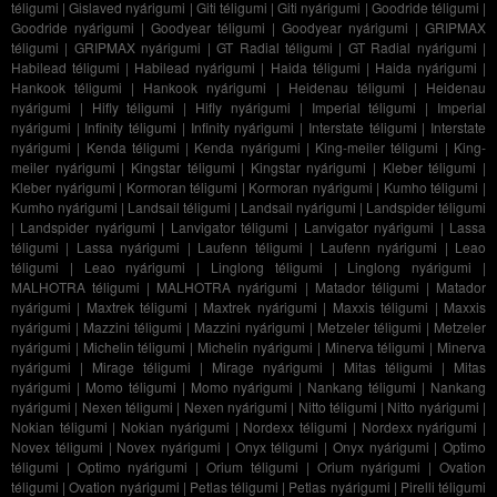
téligumi
|
Gislaved nyárigumi
|
Giti téligumi
|
Giti nyárigumi
|
Goodride téligumi
|
Goodride nyárigumi
|
Goodyear téligumi
|
Goodyear nyárigumi
|
GRIPMAX
téligumi
|
GRIPMAX nyárigumi
|
GT Radial téligumi
|
GT Radial nyárigumi
|
Habilead téligumi
|
Habilead nyárigumi
|
Haida téligumi
|
Haida nyárigumi
|
Hankook téligumi
|
Hankook nyárigumi
|
Heidenau téligumi
|
Heidenau
nyárigumi
|
Hifly téligumi
|
Hifly nyárigumi
|
Imperial téligumi
|
Imperial
nyárigumi
|
Infinity téligumi
|
Infinity nyárigumi
|
Interstate téligumi
|
Interstate
nyárigumi
|
Kenda téligumi
|
Kenda nyárigumi
|
King-meiler téligumi
|
King-
meiler nyárigumi
|
Kingstar téligumi
|
Kingstar nyárigumi
|
Kleber téligumi
|
Kleber nyárigumi
|
Kormoran téligumi
|
Kormoran nyárigumi
|
Kumho téligumi
|
Kumho nyárigumi
|
Landsail téligumi
|
Landsail nyárigumi
|
Landspider téligumi
|
Landspider nyárigumi
|
Lanvigator téligumi
|
Lanvigator nyárigumi
|
Lassa
téligumi
|
Lassa nyárigumi
|
Laufenn téligumi
|
Laufenn nyárigumi
|
Leao
téligumi
|
Leao nyárigumi
|
Linglong téligumi
|
Linglong nyárigumi
|
MALHOTRA téligumi
|
MALHOTRA nyárigumi
|
Matador téligumi
|
Matador
nyárigumi
|
Maxtrek téligumi
|
Maxtrek nyárigumi
|
Maxxis téligumi
|
Maxxis
nyárigumi
|
Mazzini téligumi
|
Mazzini nyárigumi
|
Metzeler téligumi
|
Metzeler
nyárigumi
|
Michelin téligumi
|
Michelin nyárigumi
|
Minerva téligumi
|
Minerva
nyárigumi
|
Mirage téligumi
|
Mirage nyárigumi
|
Mitas téligumi
|
Mitas
nyárigumi
|
Momo téligumi
|
Momo nyárigumi
|
Nankang téligumi
|
Nankang
nyárigumi
|
Nexen téligumi
|
Nexen nyárigumi
|
Nitto téligumi
|
Nitto nyárigumi
|
Nokian téligumi
|
Nokian nyárigumi
|
Nordexx téligumi
|
Nordexx nyárigumi
|
Novex téligumi
|
Novex nyárigumi
|
Onyx téligumi
|
Onyx nyárigumi
|
Optimo
téligumi
|
Optimo nyárigumi
|
Orium téligumi
|
Orium nyárigumi
|
Ovation
téligumi
|
Ovation nyárigumi
|
Petlas téligumi
|
Petlas nyárigumi
|
Pirelli téligumi