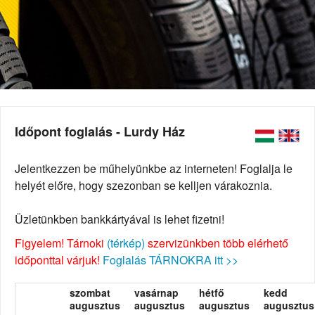
Időpont foglalás - Lurdy Ház
Jelentkezzen be műhelyünkbe az interneten! Foglalja le
helyét előre, hogy szezonban se kelljen várakoznia.
Üzletünkben bankkártyával is lehet fizetni!
Figyelem! Tárnoki
(térkép)
szervizünkben több elérhető
időponttal várjuk!
Foglalás TÁRNOKRA itt >>
szombat
vasárnap
hétfő
kedd
augusztus
augusztus
augusztus
augusztus