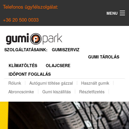
Telefonos ügyfélszolgálat:
MENU
+36 20 500 0033
KERESÉS
NYÁRI GUMI KERESŐ
SZOLGÁLTATÁSAINK:
GUMISZERVIZ
GUMI TÁROLÁS
TÉLI GUMI KERESŐ
KLÍMATÖLTÉS
OLAJCSERE
BELÉPÉS
IDŐPONT FOGLALÁS
REGISZTRÁCIÓ
Rólunk
Autógumi töltése gázzal
Használt gumik
Abroncscimke
Gumi kiszállítás
Részletfizetés