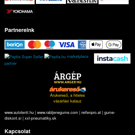
Partnereink
marketplace
partner
Árukereső, a hiteles
vásárlási kalauz
www.autolenti.hu
|
www.rabljenegume.com
|
reifenpro.at
|
gume-
diskont.si
|
xxl-pneumatiky.sk
Kapcsolat