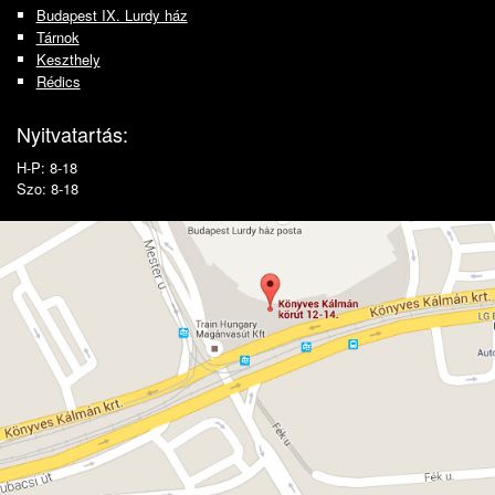
Budapest IX. Lurdy ház
Tárnok
Keszthely
Rédics
Nyitvatartás:
H-P: 8-18
Szo: 8-18