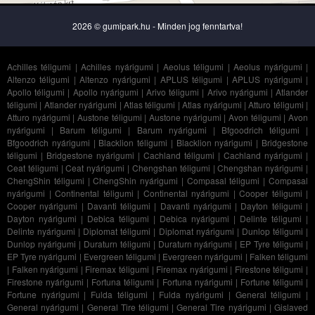
2026 © gumipark.hu - Minden jog fenntartva!
Achilles téligumi
|
Achilles nyárigumi
|
Aeolus téligumi
|
Aeolus nyárigumi
|
Altenzo téligumi
|
Altenzo nyárigumi
|
APLUS téligumi
|
APLUS nyárigumi
|
Apollo téligumi
|
Apollo nyárigumi
|
Arivo téligumi
|
Arivo nyárigumi
|
Atlander
téligumi
|
Atlander nyárigumi
|
Atlas téligumi
|
Atlas nyárigumi
|
Atturo téligumi
|
Atturo nyárigumi
|
Austone téligumi
|
Austone nyárigumi
|
Avon téligumi
|
Avon
nyárigumi
|
Barum téligumi
|
Barum nyárigumi
|
Bfgoodrich téligumi
|
Bfgoodrich nyárigumi
|
Blacklion téligumi
|
Blacklion nyárigumi
|
Bridgestone
téligumi
|
Bridgestone nyárigumi
|
Cachland téligumi
|
Cachland nyárigumi
|
Ceat téligumi
|
Ceat nyárigumi
|
Chengshan téligumi
|
Chengshan nyárigumi
|
ChengShin téligumi
|
ChengShin nyárigumi
|
Compasal téligumi
|
Compasal
nyárigumi
|
Continental téligumi
|
Continental nyárigumi
|
Cooper téligumi
|
Cooper nyárigumi
|
Davanti téligumi
|
Davanti nyárigumi
|
Dayton téligumi
|
Dayton nyárigumi
|
Debica téligumi
|
Debica nyárigumi
|
Delinte téligumi
|
Delinte nyárigumi
|
Diplomat téligumi
|
Diplomat nyárigumi
|
Dunlop téligumi
|
Dunlop nyárigumi
|
Duraturn téligumi
|
Duraturn nyárigumi
|
EP Tyre téligumi
|
EP Tyre nyárigumi
|
Evergreen téligumi
|
Evergreen nyárigumi
|
Falken téligumi
|
Falken nyárigumi
|
Firemax téligumi
|
Firemax nyárigumi
|
Firestone téligumi
|
Firestone nyárigumi
|
Fortuna téligumi
|
Fortuna nyárigumi
|
Fortune téligumi
|
Fortune nyárigumi
|
Fulda téligumi
|
Fulda nyárigumi
|
General téligumi
|
General nyárigumi
|
General Tire téligumi
|
General Tire nyárigumi
|
Gislaved