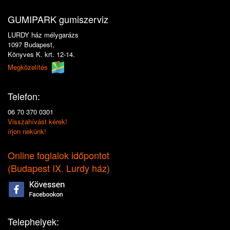
GUMIPARK gumiszerviz
LURDY ház mélygarázs
1097 Budapest,
Könyves K. krt. 12-14.
Megközelítés
Telefon:
06 70 370 0301
Visszahívást kérek!
írjon nekünk!
Online foglalok időpontot
(
Budapest IX. Lurdy ház
)
Telephelyek: