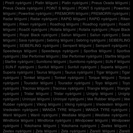
|
Pirelli nyárigumi
|
Platin téligumi
|
Platin nyárigumi
|
Pneus Ovada téligumi
|
Pneus Ovada nyárigumi
|
POINT S téligumi
|
POINT S nyárigumi
|
Powertrac
téligumi
|
Powertrac nyárigumi
|
PREMIORRI téligumi
|
PREMIORRI nyárigumi
|
Radar téligumi
|
Radar nyárigumi
|
RAPID téligumi
|
RAPID nyárigumi
|
Riken
téligumi
|
Riken nyárigumi
|
Roadhog téligumi
|
Roadhog nyárigumi
|
RoadX
téligumi
|
RoadX nyárigumi
|
Rotalla téligumi
|
Rotalla nyárigumi
|
Royal Black
téligumi
|
Royal Black nyárigumi
|
Sailun téligumi
|
Sailun nyárigumi
|
Sava
téligumi
|
Sava nyárigumi
|
Sebring téligumi
|
Sebring nyárigumi
|
SEIBERLING
téligumi
|
SEIBERLING nyárigumi
|
Semperit téligumi
|
Semperit nyárigumi
|
Speedways téligumi
|
Speedways nyárigumi
|
Sportiva téligumi
|
Sportiva
nyárigumi
|
Star Performer téligumi
|
Star Performer nyárigumi
|
Starfire téligumi
|
Starfire nyárigumi
|
Sumitomo téligumi
|
Sumitomo nyárigumi
|
SUN-F téligumi
|
SUN-F nyárigumi
|
Sunfull téligumi
|
Sunfull nyárigumi
|
Superia téligumi
|
Superia nyárigumi
|
Taurus téligumi
|
Taurus nyárigumi
|
Tigar téligumi
|
Tigar
nyárigumi
|
Tomket téligumi
|
Tomket nyárigumi
|
Torque téligumi
|
Torque
nyárigumi
|
Tourador téligumi
|
Tourador nyárigumi
|
Toyo téligumi
|
Toyo
nyárigumi
|
Tracmax téligumi
|
Tracmax nyárigumi
|
Triangle téligumi
|
Triangle
nyárigumi
|
Tristar téligumi
|
Tristar nyárigumi
|
Unigrip téligumi
|
Unigrip
nyárigumi
|
Uniroyal téligumi
|
Uniroyal nyárigumi
|
Vee Rubber téligumi
|
Vee
Rubber nyárigumi
|
Viking téligumi
|
Viking nyárigumi
|
Vredestein téligumi
|
Vredestein nyárigumi
|
WANDA TYRE téligumi
|
WANDA TYRE nyárigumi
|
Wanli téligumi
|
Wanli nyárigumi
|
Westlake téligumi
|
Westlake nyárigumi
|
Windforce téligumi
|
Windforce nyárigumi
|
Windpower téligumi
|
Windpower
nyárigumi
|
Yokohama téligumi
|
Yokohama nyárigumi
|
Zeetex téligumi
|
Zeetex nyárigumi
|
Zeta téligumi
|
Zeta nyárigumi
|
Ziarelli téligumi
|
Ziarelli