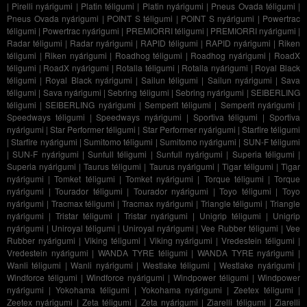
|
Pirelli nyárigumi
|
Platin téligumi
|
Platin nyárigumi
|
Pneus Ovada téligumi
|
Pneus Ovada nyárigumi
|
POINT S téligumi
|
POINT S nyárigumi
|
Powertrac
téligumi
|
Powertrac nyárigumi
|
PREMIORRI téligumi
|
PREMIORRI nyárigumi
|
Radar téligumi
|
Radar nyárigumi
|
RAPID téligumi
|
RAPID nyárigumi
|
Riken
téligumi
|
Riken nyárigumi
|
Roadhog téligumi
|
Roadhog nyárigumi
|
RoadX
téligumi
|
RoadX nyárigumi
|
Rotalla téligumi
|
Rotalla nyárigumi
|
Royal Black
téligumi
|
Royal Black nyárigumi
|
Sailun téligumi
|
Sailun nyárigumi
|
Sava
téligumi
|
Sava nyárigumi
|
Sebring téligumi
|
Sebring nyárigumi
|
SEIBERLING
téligumi
|
SEIBERLING nyárigumi
|
Semperit téligumi
|
Semperit nyárigumi
|
Speedways téligumi
|
Speedways nyárigumi
|
Sportiva téligumi
|
Sportiva
nyárigumi
|
Star Performer téligumi
|
Star Performer nyárigumi
|
Starfire téligumi
|
Starfire nyárigumi
|
Sumitomo téligumi
|
Sumitomo nyárigumi
|
SUN-F téligumi
|
SUN-F nyárigumi
|
Sunfull téligumi
|
Sunfull nyárigumi
|
Superia téligumi
|
Superia nyárigumi
|
Taurus téligumi
|
Taurus nyárigumi
|
Tigar téligumi
|
Tigar
nyárigumi
|
Tomket téligumi
|
Tomket nyárigumi
|
Torque téligumi
|
Torque
nyárigumi
|
Tourador téligumi
|
Tourador nyárigumi
|
Toyo téligumi
|
Toyo
nyárigumi
|
Tracmax téligumi
|
Tracmax nyárigumi
|
Triangle téligumi
|
Triangle
nyárigumi
|
Tristar téligumi
|
Tristar nyárigumi
|
Unigrip téligumi
|
Unigrip
nyárigumi
|
Uniroyal téligumi
|
Uniroyal nyárigumi
|
Vee Rubber téligumi
|
Vee
Rubber nyárigumi
|
Viking téligumi
|
Viking nyárigumi
|
Vredestein téligumi
|
Vredestein nyárigumi
|
WANDA TYRE téligumi
|
WANDA TYRE nyárigumi
|
Wanli téligumi
|
Wanli nyárigumi
|
Westlake téligumi
|
Westlake nyárigumi
|
Windforce téligumi
|
Windforce nyárigumi
|
Windpower téligumi
|
Windpower
nyárigumi
|
Yokohama téligumi
|
Yokohama nyárigumi
|
Zeetex téligumi
|
Zeetex nyárigumi
|
Zeta téligumi
|
Zeta nyárigumi
|
Ziarelli téligumi
|
Ziarelli