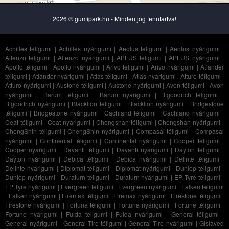
2026 © gumipark.hu - Minden jog fenntartva!
Achilles téligumi
|
Achilles nyárigumi
|
Aeolus téligumi
|
Aeolus nyárigumi
|
Altenzo téligumi
|
Altenzo nyárigumi
|
APLUS téligumi
|
APLUS nyárigumi
|
Apollo téligumi
|
Apollo nyárigumi
|
Arivo téligumi
|
Arivo nyárigumi
|
Atlander
téligumi
|
Atlander nyárigumi
|
Atlas téligumi
|
Atlas nyárigumi
|
Atturo téligumi
|
Atturo nyárigumi
|
Austone téligumi
|
Austone nyárigumi
|
Avon téligumi
|
Avon
nyárigumi
|
Barum téligumi
|
Barum nyárigumi
|
Bfgoodrich téligumi
|
Bfgoodrich nyárigumi
|
Blacklion téligumi
|
Blacklion nyárigumi
|
Bridgestone
téligumi
|
Bridgestone nyárigumi
|
Cachland téligumi
|
Cachland nyárigumi
|
Ceat téligumi
|
Ceat nyárigumi
|
Chengshan téligumi
|
Chengshan nyárigumi
|
ChengShin téligumi
|
ChengShin nyárigumi
|
Compasal téligumi
|
Compasal
nyárigumi
|
Continental téligumi
|
Continental nyárigumi
|
Cooper téligumi
|
Cooper nyárigumi
|
Davanti téligumi
|
Davanti nyárigumi
|
Dayton téligumi
|
Dayton nyárigumi
|
Debica téligumi
|
Debica nyárigumi
|
Delinte téligumi
|
Delinte nyárigumi
|
Diplomat téligumi
|
Diplomat nyárigumi
|
Dunlop téligumi
|
Dunlop nyárigumi
|
Duraturn téligumi
|
Duraturn nyárigumi
|
EP Tyre téligumi
|
EP Tyre nyárigumi
|
Evergreen téligumi
|
Evergreen nyárigumi
|
Falken téligumi
|
Falken nyárigumi
|
Firemax téligumi
|
Firemax nyárigumi
|
Firestone téligumi
|
Firestone nyárigumi
|
Fortuna téligumi
|
Fortuna nyárigumi
|
Fortune téligumi
|
Fortune nyárigumi
|
Fulda téligumi
|
Fulda nyárigumi
|
General téligumi
|
General nyárigumi
|
General Tire téligumi
|
General Tire nyárigumi
|
Gislaved