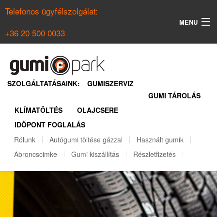
Telefonos ügyfélszolgálat:
MENU
+36 20 500 0033
KERESÉS
NYÁRI GUMI KERESŐ
SZOLGÁLTATÁSAINK:
GUMISZERVIZ
GUMI TÁROLÁS
TÉLI GUMI KERESŐ
KLÍMATÖLTÉS
OLAJCSERE
BELÉPÉS
IDŐPONT FOGLALÁS
REGISZTRÁCIÓ
Rólunk
Autógumi töltése gázzal
Használt gumik
Abroncscimke
Gumi kiszállítás
Részletfizetés