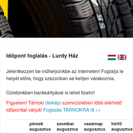
Időpont foglalás - Lurdy Ház
Jelentkezzen be műhelyünkbe az interneten! Foglalja le
helyét előre, hogy szezonban se kelljen várakoznia.
Üzletünkben bankkártyával is lehet fizetni!
Figyelem! Tárnoki
(térkép)
szervizünkben több elérhető
időponttal várjuk!
Foglalás TÁRNOKRA itt >>
péntek
szombat
vasárnap
hétfő
augusztus
augusztus
augusztus
augusztus