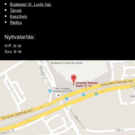
Budapest IX. Lurdy ház
Tárnok
Keszthely
Rédics
Nyitvatartás:
H-P: 8-18
Szo: 8-18