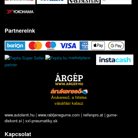
Partnereink
marketplace
partner
Árukereső, a hiteles
vásárlási kalauz
www.autolenti.hu
|
www.rabljenegume.com
|
reifenpro.at
|
gume-
diskont.si
|
xxl-pneumatiky.sk
Kapcsolat