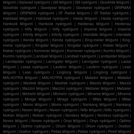
téligumi
|
Gislaved nyárigumi
|
Giti téligumi
|
Giti nyárigumi
|
Goodride téligumi
|
Goodride nyárigumi
|
Goodyear téligumi
|
Goodyear nyárigumi
|
GRIPMAX
téligumi
|
GRIPMAX nyárigumi
|
GT Radial téligumi
|
GT Radial nyárigumi
|
Habilead téligumi
|
Habilead nyárigumi
|
Haida téligumi
|
Haida nyárigumi
|
Hankook téligumi
|
Hankook nyárigumi
|
Heidenau téligumi
|
Heidenau
nyárigumi
|
Hifly téligumi
|
Hifly nyárigumi
|
Imperial téligumi
|
Imperial
nyárigumi
|
Infinity téligumi
|
Infinity nyárigumi
|
Interstate téligumi
|
Interstate
nyárigumi
|
Kenda téligumi
|
Kenda nyárigumi
|
King-meiler téligumi
|
King-
meiler nyárigumi
|
Kingstar téligumi
|
Kingstar nyárigumi
|
Kleber téligumi
|
Kleber nyárigumi
|
Kormoran téligumi
|
Kormoran nyárigumi
|
Kumho téligumi
|
Kumho nyárigumi
|
Landsail téligumi
|
Landsail nyárigumi
|
Landspider téligumi
|
Landspider nyárigumi
|
Lanvigator téligumi
|
Lanvigator nyárigumi
|
Lassa
téligumi
|
Lassa nyárigumi
|
Laufenn téligumi
|
Laufenn nyárigumi
|
Leao
téligumi
|
Leao nyárigumi
|
Linglong téligumi
|
Linglong nyárigumi
|
MALHOTRA téligumi
|
MALHOTRA nyárigumi
|
Matador téligumi
|
Matador
nyárigumi
|
Maxtrek téligumi
|
Maxtrek nyárigumi
|
Maxxis téligumi
|
Maxxis
nyárigumi
|
Mazzini téligumi
|
Mazzini nyárigumi
|
Metzeler téligumi
|
Metzeler
nyárigumi
|
Michelin téligumi
|
Michelin nyárigumi
|
Minerva téligumi
|
Minerva
nyárigumi
|
Mirage téligumi
|
Mirage nyárigumi
|
Mitas téligumi
|
Mitas
nyárigumi
|
Momo téligumi
|
Momo nyárigumi
|
Nankang téligumi
|
Nankang
nyárigumi
|
Nexen téligumi
|
Nexen nyárigumi
|
Nitto téligumi
|
Nitto nyárigumi
|
Nokian téligumi
|
Nokian nyárigumi
|
Nordexx téligumi
|
Nordexx nyárigumi
|
Novex téligumi
|
Novex nyárigumi
|
Onyx téligumi
|
Onyx nyárigumi
|
Optimo
téligumi
|
Optimo nyárigumi
|
Orium téligumi
|
Orium nyárigumi
|
Ovation
téligumi
|
Ovation nyárigumi
|
Petlas téligumi
|
Petlas nyárigumi
|
Pirelli téligumi