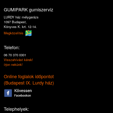
GUMIPARK gumiszerviz
LURDY ház mélygarázs
1097 Budapest,
Könyves K. krt. 12-14.
Megközelítés
Telefon:
06 70 370 0301
Visszahívást kérek!
írjon nekünk!
Online foglalok időpontot
(
Budapest IX. Lurdy ház
)
Telephelyek: