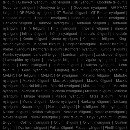
téligumi
|
Gislaved nyárigumi
|
Giti téligumi
|
Giti nyárigumi
|
Goodride téligumi
|
Goodride nyárigumi
|
Goodyear téligumi
|
Goodyear nyárigumi
|
GRIPMAX
téligumi
|
GRIPMAX nyárigumi
|
GT Radial téligumi
|
GT Radial nyárigumi
|
Habilead téligumi
|
Habilead nyárigumi
|
Haida téligumi
|
Haida nyárigumi
|
Hankook téligumi
|
Hankook nyárigumi
|
Heidenau téligumi
|
Heidenau
nyárigumi
|
Hifly téligumi
|
Hifly nyárigumi
|
Imperial téligumi
|
Imperial
nyárigumi
|
Infinity téligumi
|
Infinity nyárigumi
|
Interstate téligumi
|
Interstate
nyárigumi
|
Kenda téligumi
|
Kenda nyárigumi
|
King-meiler téligumi
|
King-
meiler nyárigumi
|
Kingstar téligumi
|
Kingstar nyárigumi
|
Kleber téligumi
|
Kleber nyárigumi
|
Kormoran téligumi
|
Kormoran nyárigumi
|
Kumho téligumi
|
Kumho nyárigumi
|
Landsail téligumi
|
Landsail nyárigumi
|
Landspider téligumi
|
Landspider nyárigumi
|
Lanvigator téligumi
|
Lanvigator nyárigumi
|
Lassa
téligumi
|
Lassa nyárigumi
|
Laufenn téligumi
|
Laufenn nyárigumi
|
Leao
téligumi
|
Leao nyárigumi
|
Linglong téligumi
|
Linglong nyárigumi
|
MALHOTRA téligumi
|
MALHOTRA nyárigumi
|
Matador téligumi
|
Matador
nyárigumi
|
Maxtrek téligumi
|
Maxtrek nyárigumi
|
Maxxis téligumi
|
Maxxis
nyárigumi
|
Mazzini téligumi
|
Mazzini nyárigumi
|
Metzeler téligumi
|
Metzeler
nyárigumi
|
Michelin téligumi
|
Michelin nyárigumi
|
Minerva téligumi
|
Minerva
nyárigumi
|
Mirage téligumi
|
Mirage nyárigumi
|
Mitas téligumi
|
Mitas
nyárigumi
|
Momo téligumi
|
Momo nyárigumi
|
Nankang téligumi
|
Nankang
nyárigumi
|
Nexen téligumi
|
Nexen nyárigumi
|
Nitto téligumi
|
Nitto nyárigumi
|
Nokian téligumi
|
Nokian nyárigumi
|
Nordexx téligumi
|
Nordexx nyárigumi
|
Novex téligumi
|
Novex nyárigumi
|
Onyx téligumi
|
Onyx nyárigumi
|
Optimo
téligumi
|
Optimo nyárigumi
|
Orium téligumi
|
Orium nyárigumi
|
Ovation
téligumi
|
Ovation nyárigumi
|
Petlas téligumi
|
Petlas nyárigumi
|
Pirelli téligumi