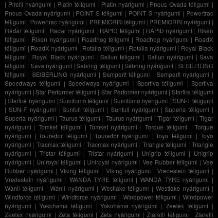
|
Pirelli nyárigumi
|
Platin téligumi
|
Platin nyárigumi
|
Pneus Ovada téligumi
|
Pneus Ovada nyárigumi
|
POINT S téligumi
|
POINT S nyárigumi
|
Powertrac
téligumi
|
Powertrac nyárigumi
|
PREMIORRI téligumi
|
PREMIORRI nyárigumi
|
Radar téligumi
|
Radar nyárigumi
|
RAPID téligumi
|
RAPID nyárigumi
|
Riken
téligumi
|
Riken nyárigumi
|
Roadhog téligumi
|
Roadhog nyárigumi
|
RoadX
téligumi
|
RoadX nyárigumi
|
Rotalla téligumi
|
Rotalla nyárigumi
|
Royal Black
téligumi
|
Royal Black nyárigumi
|
Sailun téligumi
|
Sailun nyárigumi
|
Sava
téligumi
|
Sava nyárigumi
|
Sebring téligumi
|
Sebring nyárigumi
|
SEIBERLING
téligumi
|
SEIBERLING nyárigumi
|
Semperit téligumi
|
Semperit nyárigumi
|
Speedways téligumi
|
Speedways nyárigumi
|
Sportiva téligumi
|
Sportiva
nyárigumi
|
Star Performer téligumi
|
Star Performer nyárigumi
|
Starfire téligumi
|
Starfire nyárigumi
|
Sumitomo téligumi
|
Sumitomo nyárigumi
|
SUN-F téligumi
|
SUN-F nyárigumi
|
Sunfull téligumi
|
Sunfull nyárigumi
|
Superia téligumi
|
Superia nyárigumi
|
Taurus téligumi
|
Taurus nyárigumi
|
Tigar téligumi
|
Tigar
nyárigumi
|
Tomket téligumi
|
Tomket nyárigumi
|
Torque téligumi
|
Torque
nyárigumi
|
Tourador téligumi
|
Tourador nyárigumi
|
Toyo téligumi
|
Toyo
nyárigumi
|
Tracmax téligumi
|
Tracmax nyárigumi
|
Triangle téligumi
|
Triangle
nyárigumi
|
Tristar téligumi
|
Tristar nyárigumi
|
Unigrip téligumi
|
Unigrip
nyárigumi
|
Uniroyal téligumi
|
Uniroyal nyárigumi
|
Vee Rubber téligumi
|
Vee
Rubber nyárigumi
|
Viking téligumi
|
Viking nyárigumi
|
Vredestein téligumi
|
Vredestein nyárigumi
|
WANDA TYRE téligumi
|
WANDA TYRE nyárigumi
|
Wanli téligumi
|
Wanli nyárigumi
|
Westlake téligumi
|
Westlake nyárigumi
|
Windforce téligumi
|
Windforce nyárigumi
|
Windpower téligumi
|
Windpower
nyárigumi
|
Yokohama téligumi
|
Yokohama nyárigumi
|
Zeetex téligumi
|
Zeetex nyárigumi
|
Zeta téligumi
|
Zeta nyárigumi
|
Ziarelli téligumi
|
Ziarelli