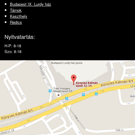
Budapest IX. Lurdy ház
Tárnok
Keszthely
Rédics
Nyitvatartás:
H-P: 8-18
Szo: 8-18