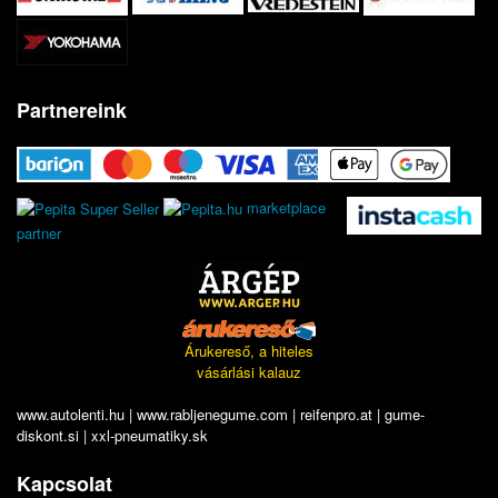
Partnereink
marketplace
partner
Árukereső, a hiteles
vásárlási kalauz
www.autolenti.hu
|
www.rabljenegume.com
|
reifenpro.at
|
gume-
diskont.si
|
xxl-pneumatiky.sk
Kapcsolat