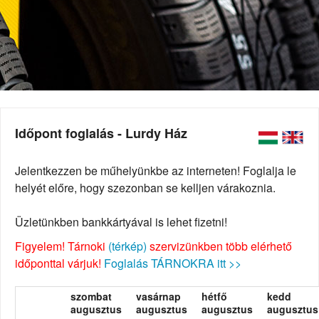
Időpont foglalás - Lurdy Ház
Jelentkezzen be műhelyünkbe az interneten! Foglalja le
helyét előre, hogy szezonban se kelljen várakoznia.
Üzletünkben bankkártyával is lehet fizetni!
Figyelem! Tárnoki
(térkép)
szervizünkben több elérhető
időponttal várjuk!
Foglalás TÁRNOKRA itt >>
szombat
vasárnap
hétfő
kedd
augusztus
augusztus
augusztus
augusztus