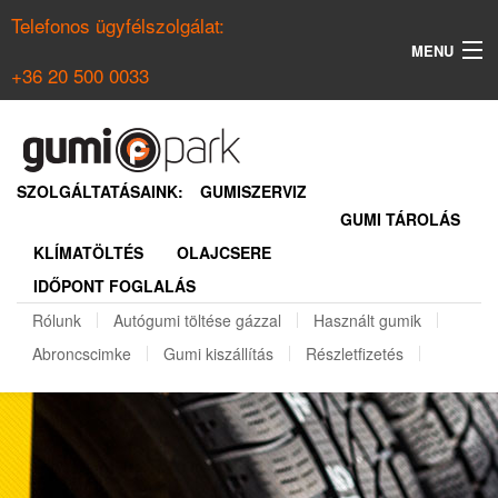
Telefonos ügyfélszolgálat:
MENU
+36 20 500 0033
KERESÉS
NYÁRI GUMI KERESŐ
SZOLGÁLTATÁSAINK:
GUMISZERVIZ
GUMI TÁROLÁS
TÉLI GUMI KERESŐ
KLÍMATÖLTÉS
OLAJCSERE
BELÉPÉS
IDŐPONT FOGLALÁS
REGISZTRÁCIÓ
Rólunk
Autógumi töltése gázzal
Használt gumik
Abroncscimke
Gumi kiszállítás
Részletfizetés