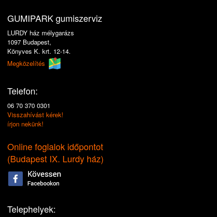
GUMIPARK gumiszerviz
LURDY ház mélygarázs
1097 Budapest,
Könyves K. krt. 12-14.
Megközelítés
Telefon:
06 70 370 0301
Visszahívást kérek!
írjon nekünk!
Online foglalok időpontot
(
Budapest IX. Lurdy ház
)
Telephelyek: