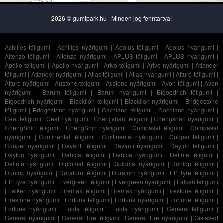
2026 © gumipark.hu - Minden jog fenntartva!
Achilles téligumi
|
Achilles nyárigumi
|
Aeolus téligumi
|
Aeolus nyárigumi
|
Altenzo téligumi
|
Altenzo nyárigumi
|
APLUS téligumi
|
APLUS nyárigumi
|
Apollo téligumi
|
Apollo nyárigumi
|
Arivo téligumi
|
Arivo nyárigumi
|
Atlander
téligumi
|
Atlander nyárigumi
|
Atlas téligumi
|
Atlas nyárigumi
|
Atturo téligumi
|
Atturo nyárigumi
|
Austone téligumi
|
Austone nyárigumi
|
Avon téligumi
|
Avon
nyárigumi
|
Barum téligumi
|
Barum nyárigumi
|
Bfgoodrich téligumi
|
Bfgoodrich nyárigumi
|
Blacklion téligumi
|
Blacklion nyárigumi
|
Bridgestone
téligumi
|
Bridgestone nyárigumi
|
Cachland téligumi
|
Cachland nyárigumi
|
Ceat téligumi
|
Ceat nyárigumi
|
Chengshan téligumi
|
Chengshan nyárigumi
|
ChengShin téligumi
|
ChengShin nyárigumi
|
Compasal téligumi
|
Compasal
nyárigumi
|
Continental téligumi
|
Continental nyárigumi
|
Cooper téligumi
|
Cooper nyárigumi
|
Davanti téligumi
|
Davanti nyárigumi
|
Dayton téligumi
|
Dayton nyárigumi
|
Debica téligumi
|
Debica nyárigumi
|
Delinte téligumi
|
Delinte nyárigumi
|
Diplomat téligumi
|
Diplomat nyárigumi
|
Dunlop téligumi
|
Dunlop nyárigumi
|
Duraturn téligumi
|
Duraturn nyárigumi
|
EP Tyre téligumi
|
EP Tyre nyárigumi
|
Evergreen téligumi
|
Evergreen nyárigumi
|
Falken téligumi
|
Falken nyárigumi
|
Firemax téligumi
|
Firemax nyárigumi
|
Firestone téligumi
|
Firestone nyárigumi
|
Fortuna téligumi
|
Fortuna nyárigumi
|
Fortune téligumi
|
Fortune nyárigumi
|
Fulda téligumi
|
Fulda nyárigumi
|
General téligumi
|
General nyárigumi
|
General Tire téligumi
|
General Tire nyárigumi
|
Gislaved