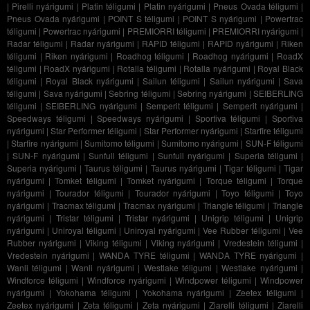
|
Pirelli nyárigumi
|
Platin téligumi
|
Platin nyárigumi
|
Pneus Ovada téligumi
|
Pneus Ovada nyárigumi
|
POINT S téligumi
|
POINT S nyárigumi
|
Powertrac
téligumi
|
Powertrac nyárigumi
|
PREMIORRI téligumi
|
PREMIORRI nyárigumi
|
Radar téligumi
|
Radar nyárigumi
|
RAPID téligumi
|
RAPID nyárigumi
|
Riken
téligumi
|
Riken nyárigumi
|
Roadhog téligumi
|
Roadhog nyárigumi
|
RoadX
téligumi
|
RoadX nyárigumi
|
Rotalla téligumi
|
Rotalla nyárigumi
|
Royal Black
téligumi
|
Royal Black nyárigumi
|
Sailun téligumi
|
Sailun nyárigumi
|
Sava
téligumi
|
Sava nyárigumi
|
Sebring téligumi
|
Sebring nyárigumi
|
SEIBERLING
téligumi
|
SEIBERLING nyárigumi
|
Semperit téligumi
|
Semperit nyárigumi
|
Speedways téligumi
|
Speedways nyárigumi
|
Sportiva téligumi
|
Sportiva
nyárigumi
|
Star Performer téligumi
|
Star Performer nyárigumi
|
Starfire téligumi
|
Starfire nyárigumi
|
Sumitomo téligumi
|
Sumitomo nyárigumi
|
SUN-F téligumi
|
SUN-F nyárigumi
|
Sunfull téligumi
|
Sunfull nyárigumi
|
Superia téligumi
|
Superia nyárigumi
|
Taurus téligumi
|
Taurus nyárigumi
|
Tigar téligumi
|
Tigar
nyárigumi
|
Tomket téligumi
|
Tomket nyárigumi
|
Torque téligumi
|
Torque
nyárigumi
|
Tourador téligumi
|
Tourador nyárigumi
|
Toyo téligumi
|
Toyo
nyárigumi
|
Tracmax téligumi
|
Tracmax nyárigumi
|
Triangle téligumi
|
Triangle
nyárigumi
|
Tristar téligumi
|
Tristar nyárigumi
|
Unigrip téligumi
|
Unigrip
nyárigumi
|
Uniroyal téligumi
|
Uniroyal nyárigumi
|
Vee Rubber téligumi
|
Vee
Rubber nyárigumi
|
Viking téligumi
|
Viking nyárigumi
|
Vredestein téligumi
|
Vredestein nyárigumi
|
WANDA TYRE téligumi
|
WANDA TYRE nyárigumi
|
Wanli téligumi
|
Wanli nyárigumi
|
Westlake téligumi
|
Westlake nyárigumi
|
Windforce téligumi
|
Windforce nyárigumi
|
Windpower téligumi
|
Windpower
nyárigumi
|
Yokohama téligumi
|
Yokohama nyárigumi
|
Zeetex téligumi
|
Zeetex nyárigumi
|
Zeta téligumi
|
Zeta nyárigumi
|
Ziarelli téligumi
|
Ziarelli