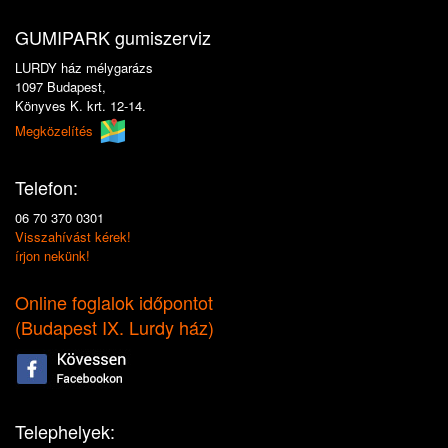
GUMIPARK gumiszerviz
LURDY ház mélygarázs
1097 Budapest,
Könyves K. krt. 12-14.
Megközelítés
Telefon:
06 70 370 0301
Visszahívást kérek!
írjon nekünk!
Online foglalok időpontot
(
Budapest IX. Lurdy ház
)
Telephelyek: