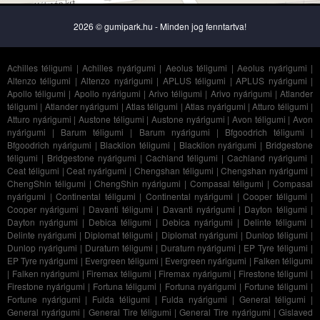
2026 © gumipark.hu - Minden jog fenntartva!
Achilles téligumi
|
Achilles nyárigumi
|
Aeolus téligumi
|
Aeolus nyárigumi
|
Altenzo téligumi
|
Altenzo nyárigumi
|
APLUS téligumi
|
APLUS nyárigumi
|
Apollo téligumi
|
Apollo nyárigumi
|
Arivo téligumi
|
Arivo nyárigumi
|
Atlander
téligumi
|
Atlander nyárigumi
|
Atlas téligumi
|
Atlas nyárigumi
|
Atturo téligumi
|
Atturo nyárigumi
|
Austone téligumi
|
Austone nyárigumi
|
Avon téligumi
|
Avon
nyárigumi
|
Barum téligumi
|
Barum nyárigumi
|
Bfgoodrich téligumi
|
Bfgoodrich nyárigumi
|
Blacklion téligumi
|
Blacklion nyárigumi
|
Bridgestone
téligumi
|
Bridgestone nyárigumi
|
Cachland téligumi
|
Cachland nyárigumi
|
Ceat téligumi
|
Ceat nyárigumi
|
Chengshan téligumi
|
Chengshan nyárigumi
|
ChengShin téligumi
|
ChengShin nyárigumi
|
Compasal téligumi
|
Compasal
nyárigumi
|
Continental téligumi
|
Continental nyárigumi
|
Cooper téligumi
|
Cooper nyárigumi
|
Davanti téligumi
|
Davanti nyárigumi
|
Dayton téligumi
|
Dayton nyárigumi
|
Debica téligumi
|
Debica nyárigumi
|
Delinte téligumi
|
Delinte nyárigumi
|
Diplomat téligumi
|
Diplomat nyárigumi
|
Dunlop téligumi
|
Dunlop nyárigumi
|
Duraturn téligumi
|
Duraturn nyárigumi
|
EP Tyre téligumi
|
EP Tyre nyárigumi
|
Evergreen téligumi
|
Evergreen nyárigumi
|
Falken téligumi
|
Falken nyárigumi
|
Firemax téligumi
|
Firemax nyárigumi
|
Firestone téligumi
|
Firestone nyárigumi
|
Fortuna téligumi
|
Fortuna nyárigumi
|
Fortune téligumi
|
Fortune nyárigumi
|
Fulda téligumi
|
Fulda nyárigumi
|
General téligumi
|
General nyárigumi
|
General Tire téligumi
|
General Tire nyárigumi
|
Gislaved