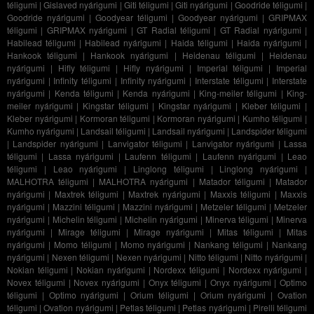
téligumi
|
Gislaved nyárigumi
|
Giti téligumi
|
Giti nyárigumi
|
Goodride téligumi
|
Goodride nyárigumi
|
Goodyear téligumi
|
Goodyear nyárigumi
|
GRIPMAX
téligumi
|
GRIPMAX nyárigumi
|
GT Radial téligumi
|
GT Radial nyárigumi
|
Habilead téligumi
|
Habilead nyárigumi
|
Haida téligumi
|
Haida nyárigumi
|
Hankook téligumi
|
Hankook nyárigumi
|
Heidenau téligumi
|
Heidenau
nyárigumi
|
Hifly téligumi
|
Hifly nyárigumi
|
Imperial téligumi
|
Imperial
nyárigumi
|
Infinity téligumi
|
Infinity nyárigumi
|
Interstate téligumi
|
Interstate
nyárigumi
|
Kenda téligumi
|
Kenda nyárigumi
|
King-meiler téligumi
|
King-
meiler nyárigumi
|
Kingstar téligumi
|
Kingstar nyárigumi
|
Kleber téligumi
|
Kleber nyárigumi
|
Kormoran téligumi
|
Kormoran nyárigumi
|
Kumho téligumi
|
Kumho nyárigumi
|
Landsail téligumi
|
Landsail nyárigumi
|
Landspider téligumi
|
Landspider nyárigumi
|
Lanvigator téligumi
|
Lanvigator nyárigumi
|
Lassa
téligumi
|
Lassa nyárigumi
|
Laufenn téligumi
|
Laufenn nyárigumi
|
Leao
téligumi
|
Leao nyárigumi
|
Linglong téligumi
|
Linglong nyárigumi
|
MALHOTRA téligumi
|
MALHOTRA nyárigumi
|
Matador téligumi
|
Matador
nyárigumi
|
Maxtrek téligumi
|
Maxtrek nyárigumi
|
Maxxis téligumi
|
Maxxis
nyárigumi
|
Mazzini téligumi
|
Mazzini nyárigumi
|
Metzeler téligumi
|
Metzeler
nyárigumi
|
Michelin téligumi
|
Michelin nyárigumi
|
Minerva téligumi
|
Minerva
nyárigumi
|
Mirage téligumi
|
Mirage nyárigumi
|
Mitas téligumi
|
Mitas
nyárigumi
|
Momo téligumi
|
Momo nyárigumi
|
Nankang téligumi
|
Nankang
nyárigumi
|
Nexen téligumi
|
Nexen nyárigumi
|
Nitto téligumi
|
Nitto nyárigumi
|
Nokian téligumi
|
Nokian nyárigumi
|
Nordexx téligumi
|
Nordexx nyárigumi
|
Novex téligumi
|
Novex nyárigumi
|
Onyx téligumi
|
Onyx nyárigumi
|
Optimo
téligumi
|
Optimo nyárigumi
|
Orium téligumi
|
Orium nyárigumi
|
Ovation
téligumi
|
Ovation nyárigumi
|
Petlas téligumi
|
Petlas nyárigumi
|
Pirelli téligumi