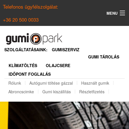
Telefonos ügyfélszolgálat:
MENU
+36 20 500 0033
KERESÉS
NYÁRI GUMI KERESŐ
SZOLGÁLTATÁSAINK:
GUMISZERVIZ
GUMI TÁROLÁS
TÉLI GUMI KERESŐ
KLÍMATÖLTÉS
OLAJCSERE
BELÉPÉS
IDŐPONT FOGLALÁS
REGISZTRÁCIÓ
Rólunk
Autógumi töltése gázzal
Használt gumik
Abroncscimke
Gumi kiszállítás
Részletfizetés