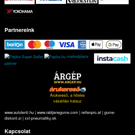
Partnereink
marketplace
partner
Árukereső, a hiteles
vásárlási kalauz
www.autolenti.hu
|
www.rabljenegume.com
|
reifenpro.at
|
gume-
diskont.si
|
xxl-pneumatiky.sk
Kapcsolat