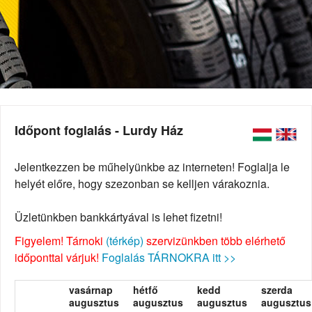
Időpont foglalás - Lurdy Ház
Jelentkezzen be műhelyünkbe az interneten! Foglalja le
helyét előre, hogy szezonban se kelljen várakoznia.
Üzletünkben bankkártyával is lehet fizetni!
Figyelem! Tárnoki
(térkép)
szervizünkben több elérhető
időponttal várjuk!
Foglalás TÁRNOKRA itt >>
vasárnap
hétfő
kedd
szerda
augusztus
augusztus
augusztus
augusztus