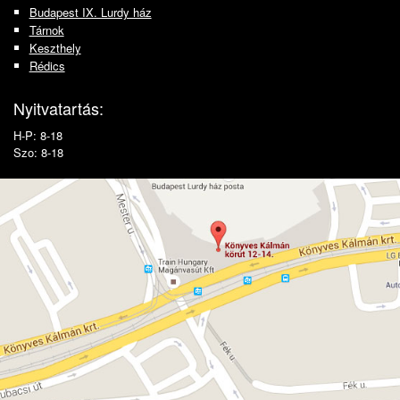
Budapest IX. Lurdy ház
Tárnok
Keszthely
Rédics
Nyitvatartás:
H-P: 8-18
Szo: 8-18