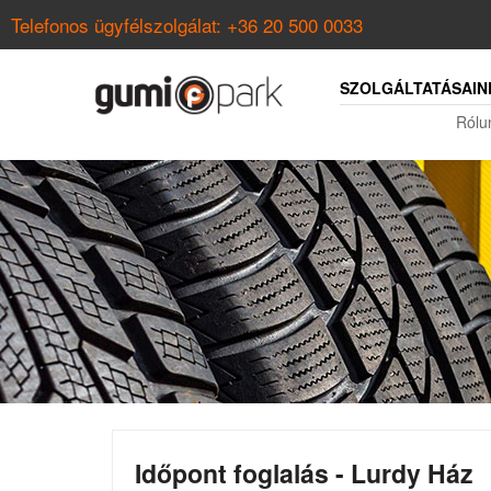
Telefonos ügyfélszolgálat:
+36 20 500 0033
SZOLGÁLTATÁSAIN
Rólu
Időpont foglalás - Lurdy Ház