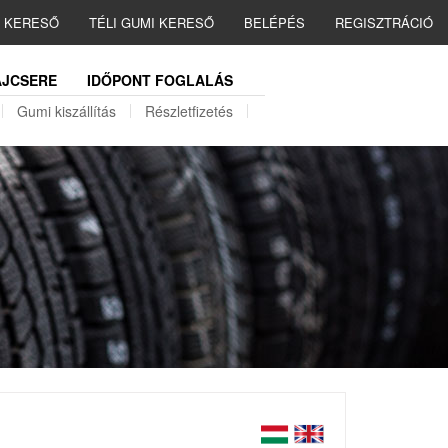
I KERESŐ
TÉLI GUMI KERESŐ
BELÉPÉS
REGISZTRÁCIÓ
JCSERE
IDŐPONT FOGLALÁS
Gumi kiszállítás
Részletfizetés