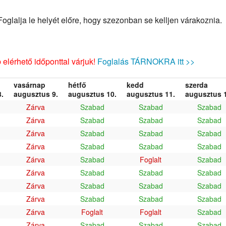
glalja le helyét előre, hogy szezonban se kelljen várakoznia.
elérhető időponttal várjuk!
Foglalás TÁRNOKRA itt >>
vasárnap
hétfő
kedd
szerda
.
augusztus 9.
augusztus 10.
augusztus 11.
augusztus 1
Zárva
Szabad
Szabad
Szabad
Zárva
Szabad
Szabad
Szabad
Zárva
Szabad
Szabad
Szabad
Zárva
Szabad
Szabad
Szabad
Zárva
Szabad
Foglalt
Szabad
Zárva
Szabad
Szabad
Szabad
Zárva
Szabad
Szabad
Szabad
Zárva
Szabad
Szabad
Szabad
Zárva
Foglalt
Foglalt
Szabad
Zárva
Szabad
Szabad
Szabad