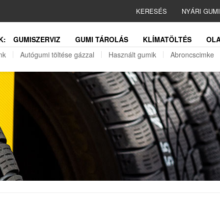
KERESÉS
NYÁRI GUM
K:
GUMISZERVIZ
GUMI TÁROLÁS
KLÍMATÖLTÉS
OLA
nk
Autógumi töltése gázzal
Használt gumik
Abroncscimke