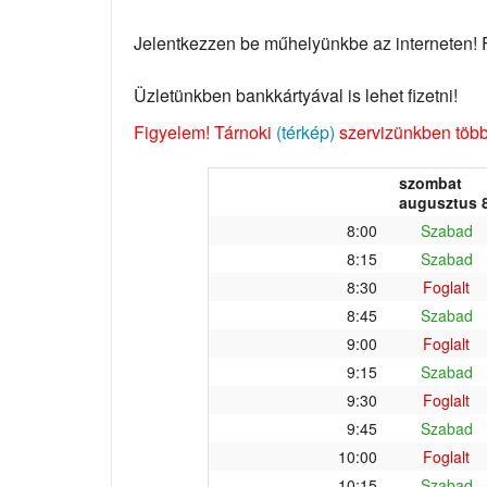
Jelentkezzen be műhelyünkbe az interneten! Fo
Üzletünkben bankkártyával is lehet fizetni!
Figyelem! Tárnoki
(térkép)
szervizünkben több 
szombat
augusztus 8
8:00
Szabad
8:15
Szabad
8:30
Foglalt
8:45
Szabad
9:00
Foglalt
9:15
Szabad
9:30
Foglalt
9:45
Szabad
10:00
Foglalt
10:15
Szabad