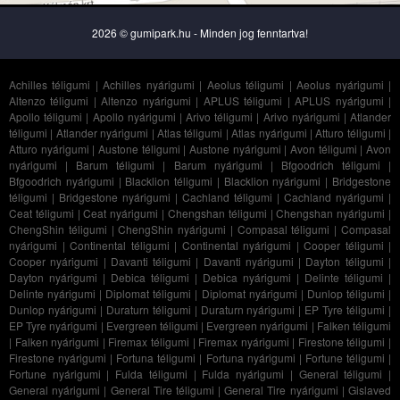
2026 © gumipark.hu - Minden jog fenntartva!
Achilles téligumi
|
Achilles nyárigumi
|
Aeolus téligumi
|
Aeolus nyárigumi
|
Altenzo téligumi
|
Altenzo nyárigumi
|
APLUS téligumi
|
APLUS nyárigumi
|
Apollo téligumi
|
Apollo nyárigumi
|
Arivo téligumi
|
Arivo nyárigumi
|
Atlander
téligumi
|
Atlander nyárigumi
|
Atlas téligumi
|
Atlas nyárigumi
|
Atturo téligumi
|
Atturo nyárigumi
|
Austone téligumi
|
Austone nyárigumi
|
Avon téligumi
|
Avon
nyárigumi
|
Barum téligumi
|
Barum nyárigumi
|
Bfgoodrich téligumi
|
Bfgoodrich nyárigumi
|
Blacklion téligumi
|
Blacklion nyárigumi
|
Bridgestone
téligumi
|
Bridgestone nyárigumi
|
Cachland téligumi
|
Cachland nyárigumi
|
Ceat téligumi
|
Ceat nyárigumi
|
Chengshan téligumi
|
Chengshan nyárigumi
|
ChengShin téligumi
|
ChengShin nyárigumi
|
Compasal téligumi
|
Compasal
nyárigumi
|
Continental téligumi
|
Continental nyárigumi
|
Cooper téligumi
|
Cooper nyárigumi
|
Davanti téligumi
|
Davanti nyárigumi
|
Dayton téligumi
|
Dayton nyárigumi
|
Debica téligumi
|
Debica nyárigumi
|
Delinte téligumi
|
Delinte nyárigumi
|
Diplomat téligumi
|
Diplomat nyárigumi
|
Dunlop téligumi
|
Dunlop nyárigumi
|
Duraturn téligumi
|
Duraturn nyárigumi
|
EP Tyre téligumi
|
EP Tyre nyárigumi
|
Evergreen téligumi
|
Evergreen nyárigumi
|
Falken téligumi
|
Falken nyárigumi
|
Firemax téligumi
|
Firemax nyárigumi
|
Firestone téligumi
|
Firestone nyárigumi
|
Fortuna téligumi
|
Fortuna nyárigumi
|
Fortune téligumi
|
Fortune nyárigumi
|
Fulda téligumi
|
Fulda nyárigumi
|
General téligumi
|
General nyárigumi
|
General Tire téligumi
|
General Tire nyárigumi
|
Gislaved