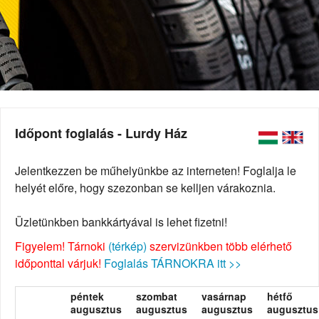
Időpont foglalás - Lurdy Ház
Jelentkezzen be műhelyünkbe az interneten! Foglalja le
helyét előre, hogy szezonban se kelljen várakoznia.
Üzletünkben bankkártyával is lehet fizetni!
Figyelem! Tárnoki
(térkép)
szervizünkben több elérhető
időponttal várjuk!
Foglalás TÁRNOKRA itt >>
péntek
szombat
vasárnap
hétfő
augusztus
augusztus
augusztus
augusztus