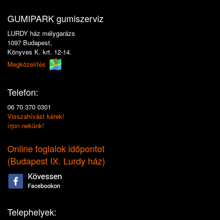
GUMIPARK gumiszerviz
LURDY ház mélygarázs
1097 Budapest,
Könyves K. krt. 12-14.
Megközelítés
Telefon:
06 70 370 0301
Visszahívást kérek!
írjon nekünk!
Online foglalok időpontot
(
Budapest IX. Lurdy ház
)
Telephelyek: