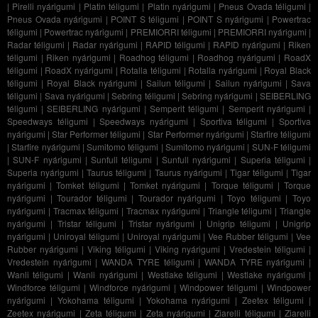
|
Pirelli nyárigumi
|
Platin téligumi
|
Platin nyárigumi
|
Pneus Ovada téligumi
|
Pneus Ovada nyárigumi
|
POINT S téligumi
|
POINT S nyárigumi
|
Powertrac
téligumi
|
Powertrac nyárigumi
|
PREMIORRI téligumi
|
PREMIORRI nyárigumi
|
Radar téligumi
|
Radar nyárigumi
|
RAPID téligumi
|
RAPID nyárigumi
|
Riken
téligumi
|
Riken nyárigumi
|
Roadhog téligumi
|
Roadhog nyárigumi
|
RoadX
téligumi
|
RoadX nyárigumi
|
Rotalla téligumi
|
Rotalla nyárigumi
|
Royal Black
téligumi
|
Royal Black nyárigumi
|
Sailun téligumi
|
Sailun nyárigumi
|
Sava
téligumi
|
Sava nyárigumi
|
Sebring téligumi
|
Sebring nyárigumi
|
SEIBERLING
téligumi
|
SEIBERLING nyárigumi
|
Semperit téligumi
|
Semperit nyárigumi
|
Speedways téligumi
|
Speedways nyárigumi
|
Sportiva téligumi
|
Sportiva
nyárigumi
|
Star Performer téligumi
|
Star Performer nyárigumi
|
Starfire téligumi
|
Starfire nyárigumi
|
Sumitomo téligumi
|
Sumitomo nyárigumi
|
SUN-F téligumi
|
SUN-F nyárigumi
|
Sunfull téligumi
|
Sunfull nyárigumi
|
Superia téligumi
|
Superia nyárigumi
|
Taurus téligumi
|
Taurus nyárigumi
|
Tigar téligumi
|
Tigar
nyárigumi
|
Tomket téligumi
|
Tomket nyárigumi
|
Torque téligumi
|
Torque
nyárigumi
|
Tourador téligumi
|
Tourador nyárigumi
|
Toyo téligumi
|
Toyo
nyárigumi
|
Tracmax téligumi
|
Tracmax nyárigumi
|
Triangle téligumi
|
Triangle
nyárigumi
|
Tristar téligumi
|
Tristar nyárigumi
|
Unigrip téligumi
|
Unigrip
nyárigumi
|
Uniroyal téligumi
|
Uniroyal nyárigumi
|
Vee Rubber téligumi
|
Vee
Rubber nyárigumi
|
Viking téligumi
|
Viking nyárigumi
|
Vredestein téligumi
|
Vredestein nyárigumi
|
WANDA TYRE téligumi
|
WANDA TYRE nyárigumi
|
Wanli téligumi
|
Wanli nyárigumi
|
Westlake téligumi
|
Westlake nyárigumi
|
Windforce téligumi
|
Windforce nyárigumi
|
Windpower téligumi
|
Windpower
nyárigumi
|
Yokohama téligumi
|
Yokohama nyárigumi
|
Zeetex téligumi
|
Zeetex nyárigumi
|
Zeta téligumi
|
Zeta nyárigumi
|
Ziarelli téligumi
|
Ziarelli