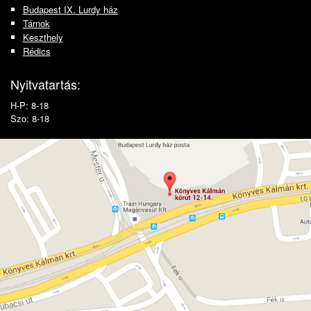
Budapest IX. Lurdy ház
Tárnok
Keszthely
Rédics
Nyitvatartás:
H-P: 8-18
Szo: 8-18