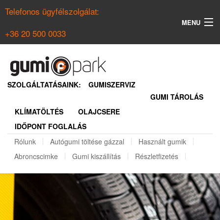
Telefonos ügyfélszolgálat:
MENU
+36 20 500 0033
KERESÉS
NYÁRI GUMI KERESŐ
SZOLGÁLTATÁSAINK:
GUMISZERVIZ
GUMI TÁROLÁS
TÉLI GUMI KERESŐ
KLÍMATÖLTÉS
OLAJCSERE
BELÉPÉS
IDŐPONT FOGLALÁS
REGISZTRÁCIÓ
Rólunk
Autógumi töltése gázzal
Használt gumik
Abroncscimke
Gumi kiszállítás
Részletfizetés