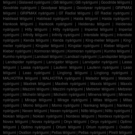
téligumi
|
Gislaved nyárigumi
|
Giti téligumi
|
Giti nyárigumi
|
Goodride téligumi
|
Goodride nyárigumi
|
Goodyear téligumi
|
Goodyear nyárigumi
|
GRIPMAX
téligumi
|
GRIPMAX nyárigumi
|
GT Radial téligumi
|
GT Radial nyárigumi
|
Habilead téligumi
|
Habilead nyárigumi
|
Haida téligumi
|
Haida nyárigumi
|
Hankook téligumi
|
Hankook nyárigumi
|
Heidenau téligumi
|
Heidenau
nyárigumi
|
Hifly téligumi
|
Hifly nyárigumi
|
Imperial téligumi
|
Imperial
nyárigumi
|
Infinity téligumi
|
Infinity nyárigumi
|
Interstate téligumi
|
Interstate
nyárigumi
|
Kenda téligumi
|
Kenda nyárigumi
|
King-meiler téligumi
|
King-
meiler nyárigumi
|
Kingstar téligumi
|
Kingstar nyárigumi
|
Kleber téligumi
|
Kleber nyárigumi
|
Kormoran téligumi
|
Kormoran nyárigumi
|
Kumho téligumi
|
Kumho nyárigumi
|
Landsail téligumi
|
Landsail nyárigumi
|
Landspider téligumi
|
Landspider nyárigumi
|
Lanvigator téligumi
|
Lanvigator nyárigumi
|
Lassa
téligumi
|
Lassa nyárigumi
|
Laufenn téligumi
|
Laufenn nyárigumi
|
Leao
téligumi
|
Leao nyárigumi
|
Linglong téligumi
|
Linglong nyárigumi
|
MALHOTRA téligumi
|
MALHOTRA nyárigumi
|
Matador téligumi
|
Matador
nyárigumi
|
Maxtrek téligumi
|
Maxtrek nyárigumi
|
Maxxis téligumi
|
Maxxis
nyárigumi
|
Mazzini téligumi
|
Mazzini nyárigumi
|
Metzeler téligumi
|
Metzeler
nyárigumi
|
Michelin téligumi
|
Michelin nyárigumi
|
Minerva téligumi
|
Minerva
nyárigumi
|
Mirage téligumi
|
Mirage nyárigumi
|
Mitas téligumi
|
Mitas
nyárigumi
|
Momo téligumi
|
Momo nyárigumi
|
Nankang téligumi
|
Nankang
nyárigumi
|
Nexen téligumi
|
Nexen nyárigumi
|
Nitto téligumi
|
Nitto nyárigumi
|
Nokian téligumi
|
Nokian nyárigumi
|
Nordexx téligumi
|
Nordexx nyárigumi
|
Novex téligumi
|
Novex nyárigumi
|
Onyx téligumi
|
Onyx nyárigumi
|
Optimo
téligumi
|
Optimo nyárigumi
|
Orium téligumi
|
Orium nyárigumi
|
Ovation
téligumi
|
Ovation nyárigumi
|
Petlas téligumi
|
Petlas nyárigumi
|
Pirelli téligumi