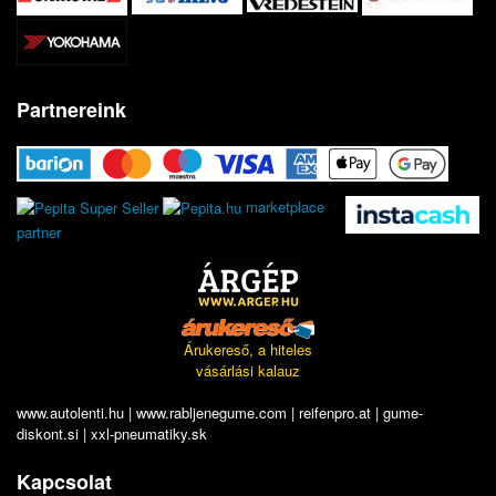
Partnereink
marketplace
partner
Árukereső, a hiteles
vásárlási kalauz
www.autolenti.hu
|
www.rabljenegume.com
|
reifenpro.at
|
gume-
diskont.si
|
xxl-pneumatiky.sk
Kapcsolat