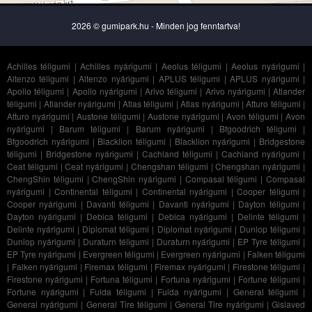
2026 © gumipark.hu - Minden jog fenntartva!
Achilles téligumi
|
Achilles nyárigumi
|
Aeolus téligumi
|
Aeolus nyárigumi
|
Altenzo téligumi
|
Altenzo nyárigumi
|
APLUS téligumi
|
APLUS nyárigumi
|
Apollo téligumi
|
Apollo nyárigumi
|
Arivo téligumi
|
Arivo nyárigumi
|
Atlander
téligumi
|
Atlander nyárigumi
|
Atlas téligumi
|
Atlas nyárigumi
|
Atturo téligumi
|
Atturo nyárigumi
|
Austone téligumi
|
Austone nyárigumi
|
Avon téligumi
|
Avon
nyárigumi
|
Barum téligumi
|
Barum nyárigumi
|
Bfgoodrich téligumi
|
Bfgoodrich nyárigumi
|
Blacklion téligumi
|
Blacklion nyárigumi
|
Bridgestone
téligumi
|
Bridgestone nyárigumi
|
Cachland téligumi
|
Cachland nyárigumi
|
Ceat téligumi
|
Ceat nyárigumi
|
Chengshan téligumi
|
Chengshan nyárigumi
|
ChengShin téligumi
|
ChengShin nyárigumi
|
Compasal téligumi
|
Compasal
nyárigumi
|
Continental téligumi
|
Continental nyárigumi
|
Cooper téligumi
|
Cooper nyárigumi
|
Davanti téligumi
|
Davanti nyárigumi
|
Dayton téligumi
|
Dayton nyárigumi
|
Debica téligumi
|
Debica nyárigumi
|
Delinte téligumi
|
Delinte nyárigumi
|
Diplomat téligumi
|
Diplomat nyárigumi
|
Dunlop téligumi
|
Dunlop nyárigumi
|
Duraturn téligumi
|
Duraturn nyárigumi
|
EP Tyre téligumi
|
EP Tyre nyárigumi
|
Evergreen téligumi
|
Evergreen nyárigumi
|
Falken téligumi
|
Falken nyárigumi
|
Firemax téligumi
|
Firemax nyárigumi
|
Firestone téligumi
|
Firestone nyárigumi
|
Fortuna téligumi
|
Fortuna nyárigumi
|
Fortune téligumi
|
Fortune nyárigumi
|
Fulda téligumi
|
Fulda nyárigumi
|
General téligumi
|
General nyárigumi
|
General Tire téligumi
|
General Tire nyárigumi
|
Gislaved