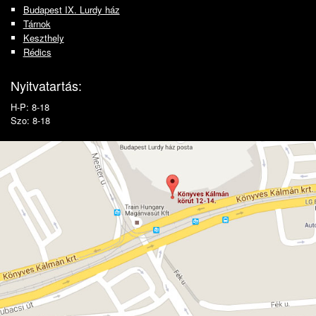
Budapest IX. Lurdy ház
Tárnok
Keszthely
Rédics
Nyitvatartás:
H-P: 8-18
Szo: 8-18