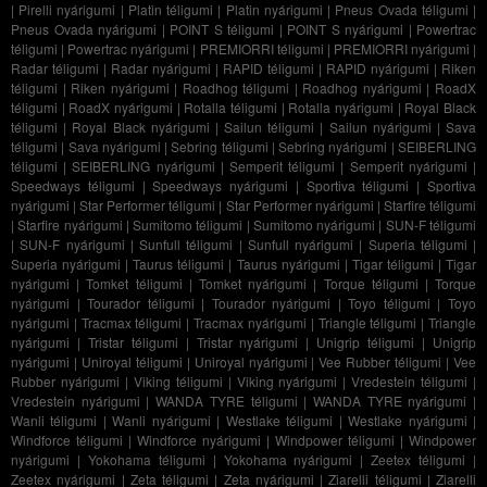
|
Pirelli nyárigumi
|
Platin téligumi
|
Platin nyárigumi
|
Pneus Ovada téligumi
|
Pneus Ovada nyárigumi
|
POINT S téligumi
|
POINT S nyárigumi
|
Powertrac
téligumi
|
Powertrac nyárigumi
|
PREMIORRI téligumi
|
PREMIORRI nyárigumi
|
Radar téligumi
|
Radar nyárigumi
|
RAPID téligumi
|
RAPID nyárigumi
|
Riken
téligumi
|
Riken nyárigumi
|
Roadhog téligumi
|
Roadhog nyárigumi
|
RoadX
téligumi
|
RoadX nyárigumi
|
Rotalla téligumi
|
Rotalla nyárigumi
|
Royal Black
téligumi
|
Royal Black nyárigumi
|
Sailun téligumi
|
Sailun nyárigumi
|
Sava
téligumi
|
Sava nyárigumi
|
Sebring téligumi
|
Sebring nyárigumi
|
SEIBERLING
téligumi
|
SEIBERLING nyárigumi
|
Semperit téligumi
|
Semperit nyárigumi
|
Speedways téligumi
|
Speedways nyárigumi
|
Sportiva téligumi
|
Sportiva
nyárigumi
|
Star Performer téligumi
|
Star Performer nyárigumi
|
Starfire téligumi
|
Starfire nyárigumi
|
Sumitomo téligumi
|
Sumitomo nyárigumi
|
SUN-F téligumi
|
SUN-F nyárigumi
|
Sunfull téligumi
|
Sunfull nyárigumi
|
Superia téligumi
|
Superia nyárigumi
|
Taurus téligumi
|
Taurus nyárigumi
|
Tigar téligumi
|
Tigar
nyárigumi
|
Tomket téligumi
|
Tomket nyárigumi
|
Torque téligumi
|
Torque
nyárigumi
|
Tourador téligumi
|
Tourador nyárigumi
|
Toyo téligumi
|
Toyo
nyárigumi
|
Tracmax téligumi
|
Tracmax nyárigumi
|
Triangle téligumi
|
Triangle
nyárigumi
|
Tristar téligumi
|
Tristar nyárigumi
|
Unigrip téligumi
|
Unigrip
nyárigumi
|
Uniroyal téligumi
|
Uniroyal nyárigumi
|
Vee Rubber téligumi
|
Vee
Rubber nyárigumi
|
Viking téligumi
|
Viking nyárigumi
|
Vredestein téligumi
|
Vredestein nyárigumi
|
WANDA TYRE téligumi
|
WANDA TYRE nyárigumi
|
Wanli téligumi
|
Wanli nyárigumi
|
Westlake téligumi
|
Westlake nyárigumi
|
Windforce téligumi
|
Windforce nyárigumi
|
Windpower téligumi
|
Windpower
nyárigumi
|
Yokohama téligumi
|
Yokohama nyárigumi
|
Zeetex téligumi
|
Zeetex nyárigumi
|
Zeta téligumi
|
Zeta nyárigumi
|
Ziarelli téligumi
|
Ziarelli