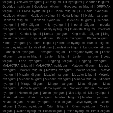
téligumi
|
Gislaved nyárigumi
|
Giti téligumi
|
Giti nyárigumi
|
Goodride téligumi
|
Goodride nyárigumi
|
Goodyear téligumi
|
Goodyear nyárigumi
|
GRIPMAX
téligumi
|
GRIPMAX nyárigumi
|
GT Radial téligumi
|
GT Radial nyárigumi
|
Habilead téligumi
|
Habilead nyárigumi
|
Haida téligumi
|
Haida nyárigumi
|
Hankook téligumi
|
Hankook nyárigumi
|
Heidenau téligumi
|
Heidenau
nyárigumi
|
Hifly téligumi
|
Hifly nyárigumi
|
Imperial téligumi
|
Imperial
nyárigumi
|
Infinity téligumi
|
Infinity nyárigumi
|
Interstate téligumi
|
Interstate
nyárigumi
|
Kenda téligumi
|
Kenda nyárigumi
|
King-meiler téligumi
|
King-
meiler nyárigumi
|
Kingstar téligumi
|
Kingstar nyárigumi
|
Kleber téligumi
|
Kleber nyárigumi
|
Kormoran téligumi
|
Kormoran nyárigumi
|
Kumho téligumi
|
Kumho nyárigumi
|
Landsail téligumi
|
Landsail nyárigumi
|
Landspider téligumi
|
Landspider nyárigumi
|
Lanvigator téligumi
|
Lanvigator nyárigumi
|
Lassa
téligumi
|
Lassa nyárigumi
|
Laufenn téligumi
|
Laufenn nyárigumi
|
Leao
téligumi
|
Leao nyárigumi
|
Linglong téligumi
|
Linglong nyárigumi
|
MALHOTRA téligumi
|
MALHOTRA nyárigumi
|
Matador téligumi
|
Matador
nyárigumi
|
Maxtrek téligumi
|
Maxtrek nyárigumi
|
Maxxis téligumi
|
Maxxis
nyárigumi
|
Mazzini téligumi
|
Mazzini nyárigumi
|
Metzeler téligumi
|
Metzeler
nyárigumi
|
Michelin téligumi
|
Michelin nyárigumi
|
Minerva téligumi
|
Minerva
nyárigumi
|
Mirage téligumi
|
Mirage nyárigumi
|
Mitas téligumi
|
Mitas
nyárigumi
|
Momo téligumi
|
Momo nyárigumi
|
Nankang téligumi
|
Nankang
nyárigumi
|
Nexen téligumi
|
Nexen nyárigumi
|
Nitto téligumi
|
Nitto nyárigumi
|
Nokian téligumi
|
Nokian nyárigumi
|
Nordexx téligumi
|
Nordexx nyárigumi
|
Novex téligumi
|
Novex nyárigumi
|
Onyx téligumi
|
Onyx nyárigumi
|
Optimo
téligumi
|
Optimo nyárigumi
|
Orium téligumi
|
Orium nyárigumi
|
Ovation
téligumi
|
Ovation nyárigumi
|
Petlas téligumi
|
Petlas nyárigumi
|
Pirelli téligumi