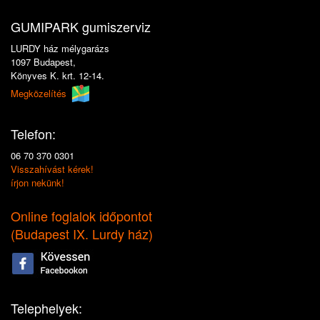
GUMIPARK gumiszerviz
LURDY ház mélygarázs
1097 Budapest,
Könyves K. krt. 12-14.
Megközelítés
Telefon:
06 70 370 0301
Visszahívást kérek!
írjon nekünk!
Online foglalok időpontot
(
Budapest IX. Lurdy ház
)
Telephelyek: