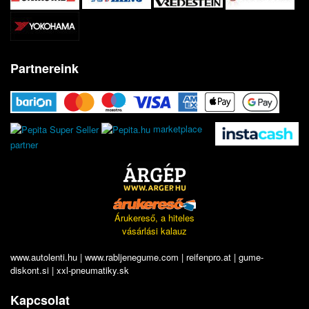
Partnereink
marketplace
partner
Árukereső, a hiteles
vásárlási kalauz
www.autolenti.hu
|
www.rabljenegume.com
|
reifenpro.at
|
gume-
diskont.si
|
xxl-pneumatiky.sk
Kapcsolat