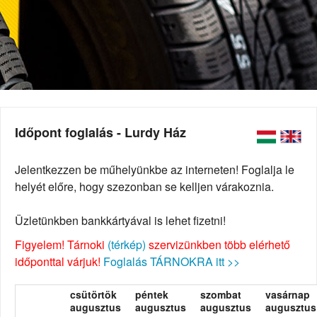
Időpont foglalás - Lurdy Ház
Jelentkezzen be műhelyünkbe az interneten! Foglalja le
helyét előre, hogy szezonban se kelljen várakoznia.
Üzletünkben bankkártyával is lehet fizetni!
Figyelem! Tárnoki
(térkép)
szervizünkben több elérhető
időponttal várjuk!
Foglalás TÁRNOKRA itt >>
csütörtök
péntek
szombat
vasárnap
augusztus
augusztus
augusztus
augusztus