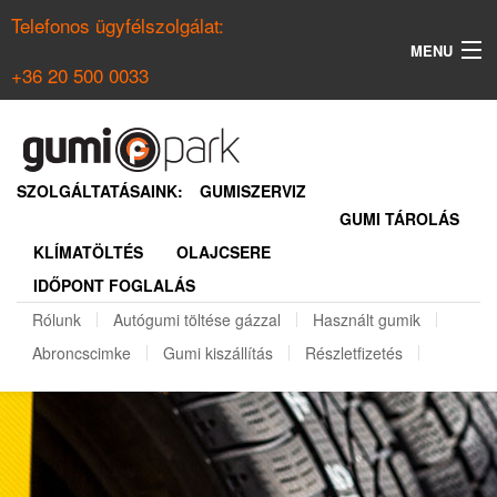
Telefonos ügyfélszolgálat:
MENU
+36 20 500 0033
KERESÉS
NYÁRI GUMI KERESŐ
SZOLGÁLTATÁSAINK:
GUMISZERVIZ
GUMI TÁROLÁS
TÉLI GUMI KERESŐ
KLÍMATÖLTÉS
OLAJCSERE
BELÉPÉS
IDŐPONT FOGLALÁS
REGISZTRÁCIÓ
Rólunk
Autógumi töltése gázzal
Használt gumik
Abroncscimke
Gumi kiszállítás
Részletfizetés