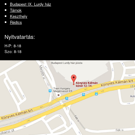
Budapest IX. Lurdy ház
Tárnok
Keszthely
Rédics
Nyitvatartás:
H-P: 8-18
Szo: 8-18