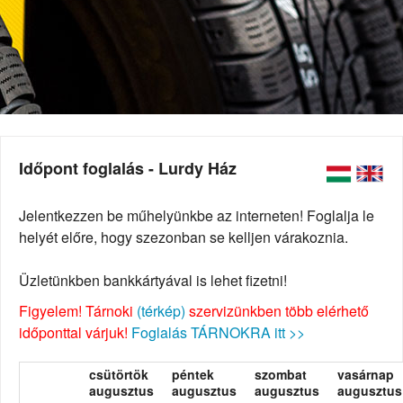
Időpont foglalás - Lurdy Ház
Jelentkezzen be műhelyünkbe az interneten! Foglalja le
helyét előre, hogy szezonban se kelljen várakoznia.
Üzletünkben bankkártyával is lehet fizetni!
Figyelem! Tárnoki
(térkép)
szervizünkben több elérhető
időponttal várjuk!
Foglalás TÁRNOKRA itt >>
csütörtök
péntek
szombat
vasárnap
augusztus
augusztus
augusztus
augusztus