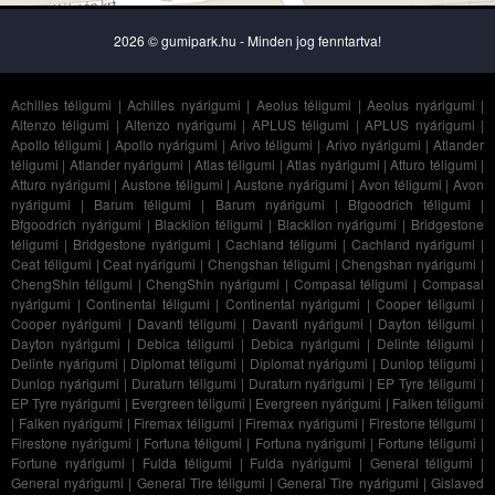
2026 © gumipark.hu - Minden jog fenntartva!
Achilles téligumi
|
Achilles nyárigumi
|
Aeolus téligumi
|
Aeolus nyárigumi
|
Altenzo téligumi
|
Altenzo nyárigumi
|
APLUS téligumi
|
APLUS nyárigumi
|
Apollo téligumi
|
Apollo nyárigumi
|
Arivo téligumi
|
Arivo nyárigumi
|
Atlander
téligumi
|
Atlander nyárigumi
|
Atlas téligumi
|
Atlas nyárigumi
|
Atturo téligumi
|
Atturo nyárigumi
|
Austone téligumi
|
Austone nyárigumi
|
Avon téligumi
|
Avon
nyárigumi
|
Barum téligumi
|
Barum nyárigumi
|
Bfgoodrich téligumi
|
Bfgoodrich nyárigumi
|
Blacklion téligumi
|
Blacklion nyárigumi
|
Bridgestone
téligumi
|
Bridgestone nyárigumi
|
Cachland téligumi
|
Cachland nyárigumi
|
Ceat téligumi
|
Ceat nyárigumi
|
Chengshan téligumi
|
Chengshan nyárigumi
|
ChengShin téligumi
|
ChengShin nyárigumi
|
Compasal téligumi
|
Compasal
nyárigumi
|
Continental téligumi
|
Continental nyárigumi
|
Cooper téligumi
|
Cooper nyárigumi
|
Davanti téligumi
|
Davanti nyárigumi
|
Dayton téligumi
|
Dayton nyárigumi
|
Debica téligumi
|
Debica nyárigumi
|
Delinte téligumi
|
Delinte nyárigumi
|
Diplomat téligumi
|
Diplomat nyárigumi
|
Dunlop téligumi
|
Dunlop nyárigumi
|
Duraturn téligumi
|
Duraturn nyárigumi
|
EP Tyre téligumi
|
EP Tyre nyárigumi
|
Evergreen téligumi
|
Evergreen nyárigumi
|
Falken téligumi
|
Falken nyárigumi
|
Firemax téligumi
|
Firemax nyárigumi
|
Firestone téligumi
|
Firestone nyárigumi
|
Fortuna téligumi
|
Fortuna nyárigumi
|
Fortune téligumi
|
Fortune nyárigumi
|
Fulda téligumi
|
Fulda nyárigumi
|
General téligumi
|
General nyárigumi
|
General Tire téligumi
|
General Tire nyárigumi
|
Gislaved