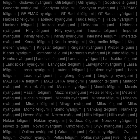
téligumi
|
Gislaved nyárigumi
|
Giti téligumi
|
Giti nyárigumi
|
Goodride téligumi
|
Goodride nyárigumi
|
Goodyear téligumi
|
Goodyear nyárigumi
|
GRIPMAX
téligumi
|
GRIPMAX nyárigumi
|
GT Radial téligumi
|
GT Radial nyárigumi
|
Habilead téligumi
|
Habilead nyárigumi
|
Haida téligumi
|
Haida nyárigumi
|
Hankook téligumi
|
Hankook nyárigumi
|
Heidenau téligumi
|
Heidenau
nyárigumi
|
Hifly téligumi
|
Hifly nyárigumi
|
Imperial téligumi
|
Imperial
nyárigumi
|
Infinity téligumi
|
Infinity nyárigumi
|
Interstate téligumi
|
Interstate
nyárigumi
|
Kenda téligumi
|
Kenda nyárigumi
|
King-meiler téligumi
|
King-
meiler nyárigumi
|
Kingstar téligumi
|
Kingstar nyárigumi
|
Kleber téligumi
|
Kleber nyárigumi
|
Kormoran téligumi
|
Kormoran nyárigumi
|
Kumho téligumi
|
Kumho nyárigumi
|
Landsail téligumi
|
Landsail nyárigumi
|
Landspider téligumi
|
Landspider nyárigumi
|
Lanvigator téligumi
|
Lanvigator nyárigumi
|
Lassa
téligumi
|
Lassa nyárigumi
|
Laufenn téligumi
|
Laufenn nyárigumi
|
Leao
téligumi
|
Leao nyárigumi
|
Linglong téligumi
|
Linglong nyárigumi
|
MALHOTRA téligumi
|
MALHOTRA nyárigumi
|
Matador téligumi
|
Matador
nyárigumi
|
Maxtrek téligumi
|
Maxtrek nyárigumi
|
Maxxis téligumi
|
Maxxis
nyárigumi
|
Mazzini téligumi
|
Mazzini nyárigumi
|
Metzeler téligumi
|
Metzeler
nyárigumi
|
Michelin téligumi
|
Michelin nyárigumi
|
Minerva téligumi
|
Minerva
nyárigumi
|
Mirage téligumi
|
Mirage nyárigumi
|
Mitas téligumi
|
Mitas
nyárigumi
|
Momo téligumi
|
Momo nyárigumi
|
Nankang téligumi
|
Nankang
nyárigumi
|
Nexen téligumi
|
Nexen nyárigumi
|
Nitto téligumi
|
Nitto nyárigumi
|
Nokian téligumi
|
Nokian nyárigumi
|
Nordexx téligumi
|
Nordexx nyárigumi
|
Novex téligumi
|
Novex nyárigumi
|
Onyx téligumi
|
Onyx nyárigumi
|
Optimo
téligumi
|
Optimo nyárigumi
|
Orium téligumi
|
Orium nyárigumi
|
Ovation
téligumi
|
Ovation nyárigumi
|
Petlas téligumi
|
Petlas nyárigumi
|
Pirelli téligumi