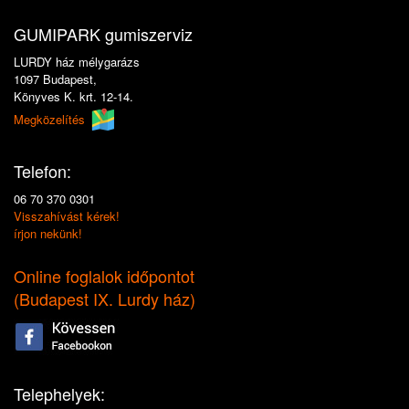
GUMIPARK gumiszerviz
LURDY ház mélygarázs
1097 Budapest,
Könyves K. krt. 12-14.
Megközelítés
Telefon:
06 70 370 0301
Visszahívást kérek!
írjon nekünk!
Online foglalok időpontot
(
Budapest IX. Lurdy ház
)
Telephelyek: