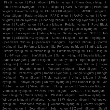
|
Pirelli nyárigumi
|
Platin téligumi
|
Platin nyárigumi
|
Pneus Ovada téligumi
|
Pneus Ovada nyárigumi
|
POINT S téligumi
|
POINT S nyárigumi
|
Powertrac
téligumi
|
Powertrac nyárigumi
|
PREMIORRI téligumi
|
PREMIORRI nyárigumi
|
Radar téligumi
|
Radar nyárigumi
|
RAPID téligumi
|
RAPID nyárigumi
|
Riken
téligumi
|
Riken nyárigumi
|
Roadhog téligumi
|
Roadhog nyárigumi
|
RoadX
téligumi
|
RoadX nyárigumi
|
Rotalla téligumi
|
Rotalla nyárigumi
|
Royal Black
téligumi
|
Royal Black nyárigumi
|
Sailun téligumi
|
Sailun nyárigumi
|
Sava
téligumi
|
Sava nyárigumi
|
Sebring téligumi
|
Sebring nyárigumi
|
SEIBERLING
téligumi
|
SEIBERLING nyárigumi
|
Semperit téligumi
|
Semperit nyárigumi
|
Speedways téligumi
|
Speedways nyárigumi
|
Sportiva téligumi
|
Sportiva
nyárigumi
|
Star Performer téligumi
|
Star Performer nyárigumi
|
Starfire téligumi
|
Starfire nyárigumi
|
Sumitomo téligumi
|
Sumitomo nyárigumi
|
SUN-F téligumi
|
SUN-F nyárigumi
|
Sunfull téligumi
|
Sunfull nyárigumi
|
Superia téligumi
|
Superia nyárigumi
|
Taurus téligumi
|
Taurus nyárigumi
|
Tigar téligumi
|
Tigar
nyárigumi
|
Tomket téligumi
|
Tomket nyárigumi
|
Torque téligumi
|
Torque
nyárigumi
|
Tourador téligumi
|
Tourador nyárigumi
|
Toyo téligumi
|
Toyo
nyárigumi
|
Tracmax téligumi
|
Tracmax nyárigumi
|
Triangle téligumi
|
Triangle
nyárigumi
|
Tristar téligumi
|
Tristar nyárigumi
|
Unigrip téligumi
|
Unigrip
nyárigumi
|
Uniroyal téligumi
|
Uniroyal nyárigumi
|
Vee Rubber téligumi
|
Vee
Rubber nyárigumi
|
Viking téligumi
|
Viking nyárigumi
|
Vredestein téligumi
|
Vredestein nyárigumi
|
WANDA TYRE téligumi
|
WANDA TYRE nyárigumi
|
Wanli téligumi
|
Wanli nyárigumi
|
Westlake téligumi
|
Westlake nyárigumi
|
Windforce téligumi
|
Windforce nyárigumi
|
Windpower téligumi
|
Windpower
nyárigumi
|
Yokohama téligumi
|
Yokohama nyárigumi
|
Zeetex téligumi
|
Zeetex nyárigumi
|
Zeta téligumi
|
Zeta nyárigumi
|
Ziarelli téligumi
|
Ziarelli