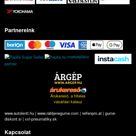
Partnereink
marketplace
partner
Árukereső, a hiteles
vásárlási kalauz
www.autolenti.hu
|
www.rabljenegume.com
|
reifenpro.at
|
gume-
diskont.si
|
xxl-pneumatiky.sk
Kapcsolat