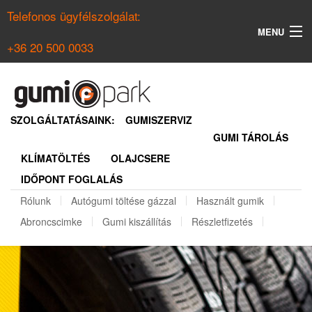
Telefonos ügyfélszolgálat:
MENU
+36 20 500 0033
KERESÉS
NYÁRI GUMI KERESŐ
SZOLGÁLTATÁSAINK:
GUMISZERVIZ
GUMI TÁROLÁS
TÉLI GUMI KERESŐ
KLÍMATÖLTÉS
OLAJCSERE
BELÉPÉS
IDŐPONT FOGLALÁS
REGISZTRÁCIÓ
Rólunk
Autógumi töltése gázzal
Használt gumik
Abroncscimke
Gumi kiszállítás
Részletfizetés