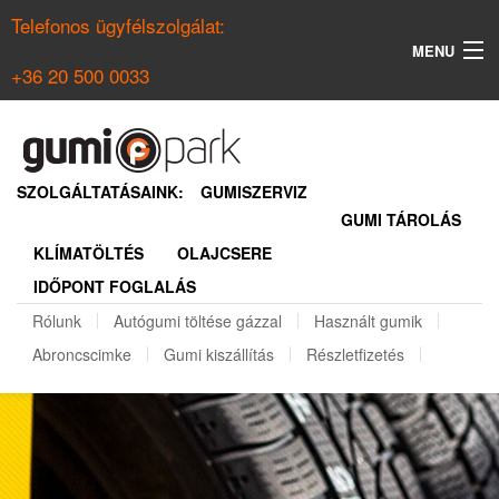
Telefonos ügyfélszolgálat:
MENU
+36 20 500 0033
KERESÉS
NYÁRI GUMI KERESŐ
SZOLGÁLTATÁSAINK:
GUMISZERVIZ
GUMI TÁROLÁS
TÉLI GUMI KERESŐ
KLÍMATÖLTÉS
OLAJCSERE
BELÉPÉS
IDŐPONT FOGLALÁS
REGISZTRÁCIÓ
Rólunk
Autógumi töltése gázzal
Használt gumik
Abroncscimke
Gumi kiszállítás
Részletfizetés