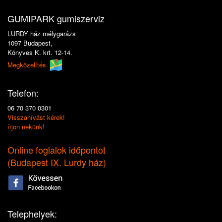
GUMIPARK gumiszerviz
LURDY ház mélygarázs
1097 Budapest,
Könyves K. krt. 12-14.
Megközelítés
Telefon:
06 70 370 0301
Visszahívást kérek!
írjon nekünk!
Online foglalok időpontot
(
Budapest IX. Lurdy ház
)
Telephelyek: