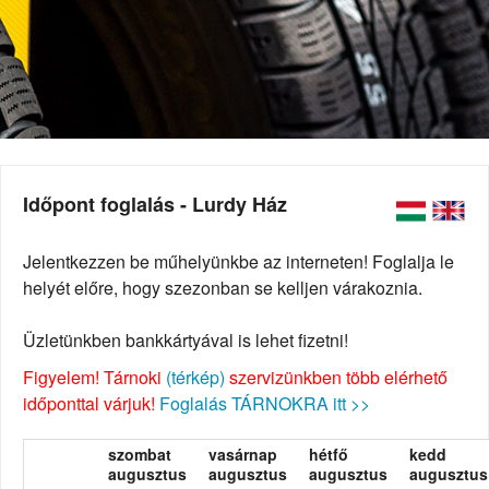
Időpont foglalás - Lurdy Ház
Jelentkezzen be műhelyünkbe az interneten! Foglalja le
helyét előre, hogy szezonban se kelljen várakoznia.
Üzletünkben bankkártyával is lehet fizetni!
Figyelem! Tárnoki
(térkép)
szervizünkben több elérhető
időponttal várjuk!
Foglalás TÁRNOKRA itt >>
szombat
vasárnap
hétfő
kedd
augusztus
augusztus
augusztus
augusztus