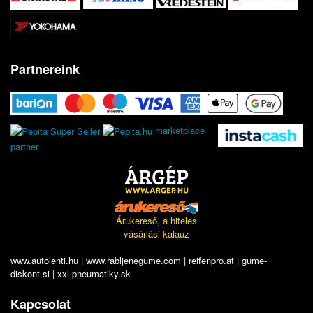
Partnereink
marketplace
partner
Árukereső, a hiteles
vásárlási kalauz
www.autolenti.hu
|
www.rabljenegume.com
|
reifenpro.at
|
gume-
diskont.si
|
xxl-pneumatiky.sk
Kapcsolat