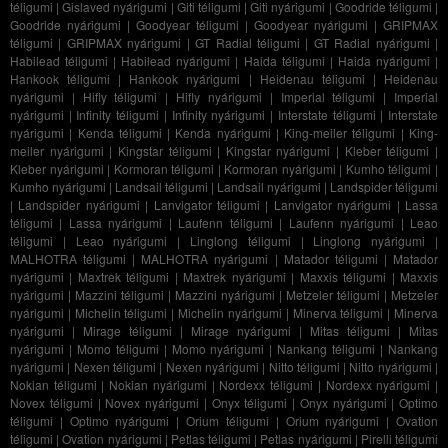
téligumi
|
Gislaved nyárigumi
|
Giti téligumi
|
Giti nyárigumi
|
Goodride téligumi
|
Goodride nyárigumi
|
Goodyear téligumi
|
Goodyear nyárigumi
|
GRIPMAX
téligumi
|
GRIPMAX nyárigumi
|
GT Radial téligumi
|
GT Radial nyárigumi
|
Habilead téligumi
|
Habilead nyárigumi
|
Haida téligumi
|
Haida nyárigumi
|
Hankook téligumi
|
Hankook nyárigumi
|
Heidenau téligumi
|
Heidenau
nyárigumi
|
Hifly téligumi
|
Hifly nyárigumi
|
Imperial téligumi
|
Imperial
nyárigumi
|
Infinity téligumi
|
Infinity nyárigumi
|
Interstate téligumi
|
Interstate
nyárigumi
|
Kenda téligumi
|
Kenda nyárigumi
|
King-meiler téligumi
|
King-
meiler nyárigumi
|
Kingstar téligumi
|
Kingstar nyárigumi
|
Kleber téligumi
|
Kleber nyárigumi
|
Kormoran téligumi
|
Kormoran nyárigumi
|
Kumho téligumi
|
Kumho nyárigumi
|
Landsail téligumi
|
Landsail nyárigumi
|
Landspider téligumi
|
Landspider nyárigumi
|
Lanvigator téligumi
|
Lanvigator nyárigumi
|
Lassa
téligumi
|
Lassa nyárigumi
|
Laufenn téligumi
|
Laufenn nyárigumi
|
Leao
téligumi
|
Leao nyárigumi
|
Linglong téligumi
|
Linglong nyárigumi
|
MALHOTRA téligumi
|
MALHOTRA nyárigumi
|
Matador téligumi
|
Matador
nyárigumi
|
Maxtrek téligumi
|
Maxtrek nyárigumi
|
Maxxis téligumi
|
Maxxis
nyárigumi
|
Mazzini téligumi
|
Mazzini nyárigumi
|
Metzeler téligumi
|
Metzeler
nyárigumi
|
Michelin téligumi
|
Michelin nyárigumi
|
Minerva téligumi
|
Minerva
nyárigumi
|
Mirage téligumi
|
Mirage nyárigumi
|
Mitas téligumi
|
Mitas
nyárigumi
|
Momo téligumi
|
Momo nyárigumi
|
Nankang téligumi
|
Nankang
nyárigumi
|
Nexen téligumi
|
Nexen nyárigumi
|
Nitto téligumi
|
Nitto nyárigumi
|
Nokian téligumi
|
Nokian nyárigumi
|
Nordexx téligumi
|
Nordexx nyárigumi
|
Novex téligumi
|
Novex nyárigumi
|
Onyx téligumi
|
Onyx nyárigumi
|
Optimo
téligumi
|
Optimo nyárigumi
|
Orium téligumi
|
Orium nyárigumi
|
Ovation
téligumi
|
Ovation nyárigumi
|
Petlas téligumi
|
Petlas nyárigumi
|
Pirelli téligumi