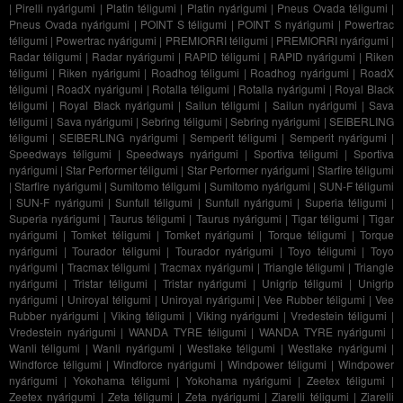
|
Pirelli nyárigumi
|
Platin téligumi
|
Platin nyárigumi
|
Pneus Ovada téligumi
|
Pneus Ovada nyárigumi
|
POINT S téligumi
|
POINT S nyárigumi
|
Powertrac
téligumi
|
Powertrac nyárigumi
|
PREMIORRI téligumi
|
PREMIORRI nyárigumi
|
Radar téligumi
|
Radar nyárigumi
|
RAPID téligumi
|
RAPID nyárigumi
|
Riken
téligumi
|
Riken nyárigumi
|
Roadhog téligumi
|
Roadhog nyárigumi
|
RoadX
téligumi
|
RoadX nyárigumi
|
Rotalla téligumi
|
Rotalla nyárigumi
|
Royal Black
téligumi
|
Royal Black nyárigumi
|
Sailun téligumi
|
Sailun nyárigumi
|
Sava
téligumi
|
Sava nyárigumi
|
Sebring téligumi
|
Sebring nyárigumi
|
SEIBERLING
téligumi
|
SEIBERLING nyárigumi
|
Semperit téligumi
|
Semperit nyárigumi
|
Speedways téligumi
|
Speedways nyárigumi
|
Sportiva téligumi
|
Sportiva
nyárigumi
|
Star Performer téligumi
|
Star Performer nyárigumi
|
Starfire téligumi
|
Starfire nyárigumi
|
Sumitomo téligumi
|
Sumitomo nyárigumi
|
SUN-F téligumi
|
SUN-F nyárigumi
|
Sunfull téligumi
|
Sunfull nyárigumi
|
Superia téligumi
|
Superia nyárigumi
|
Taurus téligumi
|
Taurus nyárigumi
|
Tigar téligumi
|
Tigar
nyárigumi
|
Tomket téligumi
|
Tomket nyárigumi
|
Torque téligumi
|
Torque
nyárigumi
|
Tourador téligumi
|
Tourador nyárigumi
|
Toyo téligumi
|
Toyo
nyárigumi
|
Tracmax téligumi
|
Tracmax nyárigumi
|
Triangle téligumi
|
Triangle
nyárigumi
|
Tristar téligumi
|
Tristar nyárigumi
|
Unigrip téligumi
|
Unigrip
nyárigumi
|
Uniroyal téligumi
|
Uniroyal nyárigumi
|
Vee Rubber téligumi
|
Vee
Rubber nyárigumi
|
Viking téligumi
|
Viking nyárigumi
|
Vredestein téligumi
|
Vredestein nyárigumi
|
WANDA TYRE téligumi
|
WANDA TYRE nyárigumi
|
Wanli téligumi
|
Wanli nyárigumi
|
Westlake téligumi
|
Westlake nyárigumi
|
Windforce téligumi
|
Windforce nyárigumi
|
Windpower téligumi
|
Windpower
nyárigumi
|
Yokohama téligumi
|
Yokohama nyárigumi
|
Zeetex téligumi
|
Zeetex nyárigumi
|
Zeta téligumi
|
Zeta nyárigumi
|
Ziarelli téligumi
|
Ziarelli