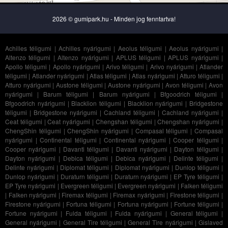
2026 © gumipark.hu - Minden jog fenntartva!
Achilles téligumi
|
Achilles nyárigumi
|
Aeolus téligumi
|
Aeolus nyárigumi
|
Altenzo téligumi
|
Altenzo nyárigumi
|
APLUS téligumi
|
APLUS nyárigumi
|
Apollo téligumi
|
Apollo nyárigumi
|
Arivo téligumi
|
Arivo nyárigumi
|
Atlander
téligumi
|
Atlander nyárigumi
|
Atlas téligumi
|
Atlas nyárigumi
|
Atturo téligumi
|
Atturo nyárigumi
|
Austone téligumi
|
Austone nyárigumi
|
Avon téligumi
|
Avon
nyárigumi
|
Barum téligumi
|
Barum nyárigumi
|
Bfgoodrich téligumi
|
Bfgoodrich nyárigumi
|
Blacklion téligumi
|
Blacklion nyárigumi
|
Bridgestone
téligumi
|
Bridgestone nyárigumi
|
Cachland téligumi
|
Cachland nyárigumi
|
Ceat téligumi
|
Ceat nyárigumi
|
Chengshan téligumi
|
Chengshan nyárigumi
|
ChengShin téligumi
|
ChengShin nyárigumi
|
Compasal téligumi
|
Compasal
nyárigumi
|
Continental téligumi
|
Continental nyárigumi
|
Cooper téligumi
|
Cooper nyárigumi
|
Davanti téligumi
|
Davanti nyárigumi
|
Dayton téligumi
|
Dayton nyárigumi
|
Debica téligumi
|
Debica nyárigumi
|
Delinte téligumi
|
Delinte nyárigumi
|
Diplomat téligumi
|
Diplomat nyárigumi
|
Dunlop téligumi
|
Dunlop nyárigumi
|
Duraturn téligumi
|
Duraturn nyárigumi
|
EP Tyre téligumi
|
EP Tyre nyárigumi
|
Evergreen téligumi
|
Evergreen nyárigumi
|
Falken téligumi
|
Falken nyárigumi
|
Firemax téligumi
|
Firemax nyárigumi
|
Firestone téligumi
|
Firestone nyárigumi
|
Fortuna téligumi
|
Fortuna nyárigumi
|
Fortune téligumi
|
Fortune nyárigumi
|
Fulda téligumi
|
Fulda nyárigumi
|
General téligumi
|
General nyárigumi
|
General Tire téligumi
|
General Tire nyárigumi
|
Gislaved