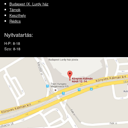
Budapest IX. Lurdy ház
Tárnok
Keszthely
Rédics
Nyitvatartás:
H-P: 8-18
Szo: 8-18