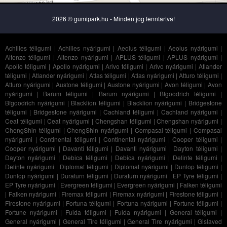
2026 © gumipark.hu - Minden jog fenntartva!
Achilles téligumi
|
Achilles nyárigumi
|
Aeolus téligumi
|
Aeolus nyárigumi
|
Altenzo téligumi
|
Altenzo nyárigumi
|
APLUS téligumi
|
APLUS nyárigumi
|
Apollo téligumi
|
Apollo nyárigumi
|
Arivo téligumi
|
Arivo nyárigumi
|
Atlander
téligumi
|
Atlander nyárigumi
|
Atlas téligumi
|
Atlas nyárigumi
|
Atturo téligumi
|
Atturo nyárigumi
|
Austone téligumi
|
Austone nyárigumi
|
Avon téligumi
|
Avon
nyárigumi
|
Barum téligumi
|
Barum nyárigumi
|
Bfgoodrich téligumi
|
Bfgoodrich nyárigumi
|
Blacklion téligumi
|
Blacklion nyárigumi
|
Bridgestone
téligumi
|
Bridgestone nyárigumi
|
Cachland téligumi
|
Cachland nyárigumi
|
Ceat téligumi
|
Ceat nyárigumi
|
Chengshan téligumi
|
Chengshan nyárigumi
|
ChengShin téligumi
|
ChengShin nyárigumi
|
Compasal téligumi
|
Compasal
nyárigumi
|
Continental téligumi
|
Continental nyárigumi
|
Cooper téligumi
|
Cooper nyárigumi
|
Davanti téligumi
|
Davanti nyárigumi
|
Dayton téligumi
|
Dayton nyárigumi
|
Debica téligumi
|
Debica nyárigumi
|
Delinte téligumi
|
Delinte nyárigumi
|
Diplomat téligumi
|
Diplomat nyárigumi
|
Dunlop téligumi
|
Dunlop nyárigumi
|
Duraturn téligumi
|
Duraturn nyárigumi
|
EP Tyre téligumi
|
EP Tyre nyárigumi
|
Evergreen téligumi
|
Evergreen nyárigumi
|
Falken téligumi
|
Falken nyárigumi
|
Firemax téligumi
|
Firemax nyárigumi
|
Firestone téligumi
|
Firestone nyárigumi
|
Fortuna téligumi
|
Fortuna nyárigumi
|
Fortune téligumi
|
Fortune nyárigumi
|
Fulda téligumi
|
Fulda nyárigumi
|
General téligumi
|
General nyárigumi
|
General Tire téligumi
|
General Tire nyárigumi
|
Gislaved