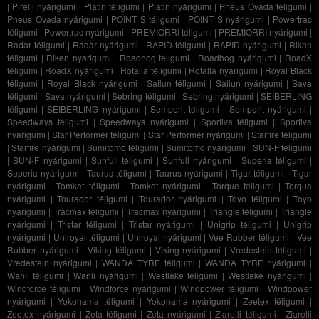
|
Pirelli nyárigumi
|
Platin téligumi
|
Platin nyárigumi
|
Pneus Ovada téligumi
|
Pneus Ovada nyárigumi
|
POINT S téligumi
|
POINT S nyárigumi
|
Powertrac
téligumi
|
Powertrac nyárigumi
|
PREMIORRI téligumi
|
PREMIORRI nyárigumi
|
Radar téligumi
|
Radar nyárigumi
|
RAPID téligumi
|
RAPID nyárigumi
|
Riken
téligumi
|
Riken nyárigumi
|
Roadhog téligumi
|
Roadhog nyárigumi
|
RoadX
téligumi
|
RoadX nyárigumi
|
Rotalla téligumi
|
Rotalla nyárigumi
|
Royal Black
téligumi
|
Royal Black nyárigumi
|
Sailun téligumi
|
Sailun nyárigumi
|
Sava
téligumi
|
Sava nyárigumi
|
Sebring téligumi
|
Sebring nyárigumi
|
SEIBERLING
téligumi
|
SEIBERLING nyárigumi
|
Semperit téligumi
|
Semperit nyárigumi
|
Speedways téligumi
|
Speedways nyárigumi
|
Sportiva téligumi
|
Sportiva
nyárigumi
|
Star Performer téligumi
|
Star Performer nyárigumi
|
Starfire téligumi
|
Starfire nyárigumi
|
Sumitomo téligumi
|
Sumitomo nyárigumi
|
SUN-F téligumi
|
SUN-F nyárigumi
|
Sunfull téligumi
|
Sunfull nyárigumi
|
Superia téligumi
|
Superia nyárigumi
|
Taurus téligumi
|
Taurus nyárigumi
|
Tigar téligumi
|
Tigar
nyárigumi
|
Tomket téligumi
|
Tomket nyárigumi
|
Torque téligumi
|
Torque
nyárigumi
|
Tourador téligumi
|
Tourador nyárigumi
|
Toyo téligumi
|
Toyo
nyárigumi
|
Tracmax téligumi
|
Tracmax nyárigumi
|
Triangle téligumi
|
Triangle
nyárigumi
|
Tristar téligumi
|
Tristar nyárigumi
|
Unigrip téligumi
|
Unigrip
nyárigumi
|
Uniroyal téligumi
|
Uniroyal nyárigumi
|
Vee Rubber téligumi
|
Vee
Rubber nyárigumi
|
Viking téligumi
|
Viking nyárigumi
|
Vredestein téligumi
|
Vredestein nyárigumi
|
WANDA TYRE téligumi
|
WANDA TYRE nyárigumi
|
Wanli téligumi
|
Wanli nyárigumi
|
Westlake téligumi
|
Westlake nyárigumi
|
Windforce téligumi
|
Windforce nyárigumi
|
Windpower téligumi
|
Windpower
nyárigumi
|
Yokohama téligumi
|
Yokohama nyárigumi
|
Zeetex téligumi
|
Zeetex nyárigumi
|
Zeta téligumi
|
Zeta nyárigumi
|
Ziarelli téligumi
|
Ziarelli