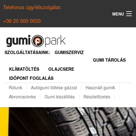
Telefonos ügyfélszolgálat:
MENU
+36 20 500 0033
KERESÉS
NYÁRI GUMI KERESŐ
SZOLGÁLTATÁSAINK:
GUMISZERVIZ
GUMI TÁROLÁS
TÉLI GUMI KERESŐ
KLÍMATÖLTÉS
OLAJCSERE
BELÉPÉS
IDŐPONT FOGLALÁS
REGISZTRÁCIÓ
Rólunk
Autógumi töltése gázzal
Használt gumik
Abroncscimke
Gumi kiszállítás
Részletfizetés