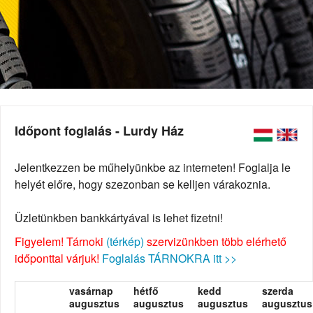
Időpont foglalás - Lurdy Ház
Jelentkezzen be műhelyünkbe az interneten! Foglalja le
helyét előre, hogy szezonban se kelljen várakoznia.
Üzletünkben bankkártyával is lehet fizetni!
Figyelem! Tárnoki
(térkép)
szervizünkben több elérhető
időponttal várjuk!
Foglalás TÁRNOKRA itt >>
vasárnap
hétfő
kedd
szerda
augusztus
augusztus
augusztus
augusztus