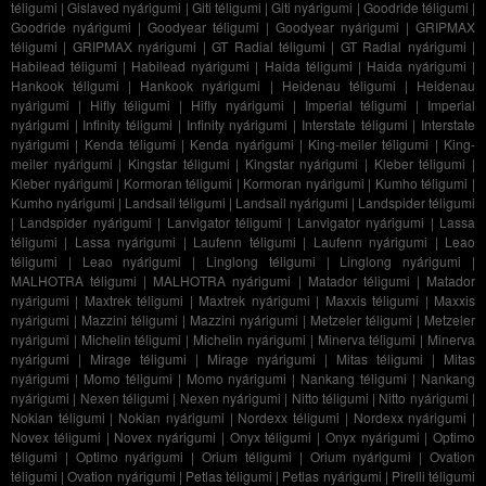
téligumi
|
Gislaved nyárigumi
|
Giti téligumi
|
Giti nyárigumi
|
Goodride téligumi
|
Goodride nyárigumi
|
Goodyear téligumi
|
Goodyear nyárigumi
|
GRIPMAX
téligumi
|
GRIPMAX nyárigumi
|
GT Radial téligumi
|
GT Radial nyárigumi
|
Habilead téligumi
|
Habilead nyárigumi
|
Haida téligumi
|
Haida nyárigumi
|
Hankook téligumi
|
Hankook nyárigumi
|
Heidenau téligumi
|
Heidenau
nyárigumi
|
Hifly téligumi
|
Hifly nyárigumi
|
Imperial téligumi
|
Imperial
nyárigumi
|
Infinity téligumi
|
Infinity nyárigumi
|
Interstate téligumi
|
Interstate
nyárigumi
|
Kenda téligumi
|
Kenda nyárigumi
|
King-meiler téligumi
|
King-
meiler nyárigumi
|
Kingstar téligumi
|
Kingstar nyárigumi
|
Kleber téligumi
|
Kleber nyárigumi
|
Kormoran téligumi
|
Kormoran nyárigumi
|
Kumho téligumi
|
Kumho nyárigumi
|
Landsail téligumi
|
Landsail nyárigumi
|
Landspider téligumi
|
Landspider nyárigumi
|
Lanvigator téligumi
|
Lanvigator nyárigumi
|
Lassa
téligumi
|
Lassa nyárigumi
|
Laufenn téligumi
|
Laufenn nyárigumi
|
Leao
téligumi
|
Leao nyárigumi
|
Linglong téligumi
|
Linglong nyárigumi
|
MALHOTRA téligumi
|
MALHOTRA nyárigumi
|
Matador téligumi
|
Matador
nyárigumi
|
Maxtrek téligumi
|
Maxtrek nyárigumi
|
Maxxis téligumi
|
Maxxis
nyárigumi
|
Mazzini téligumi
|
Mazzini nyárigumi
|
Metzeler téligumi
|
Metzeler
nyárigumi
|
Michelin téligumi
|
Michelin nyárigumi
|
Minerva téligumi
|
Minerva
nyárigumi
|
Mirage téligumi
|
Mirage nyárigumi
|
Mitas téligumi
|
Mitas
nyárigumi
|
Momo téligumi
|
Momo nyárigumi
|
Nankang téligumi
|
Nankang
nyárigumi
|
Nexen téligumi
|
Nexen nyárigumi
|
Nitto téligumi
|
Nitto nyárigumi
|
Nokian téligumi
|
Nokian nyárigumi
|
Nordexx téligumi
|
Nordexx nyárigumi
|
Novex téligumi
|
Novex nyárigumi
|
Onyx téligumi
|
Onyx nyárigumi
|
Optimo
téligumi
|
Optimo nyárigumi
|
Orium téligumi
|
Orium nyárigumi
|
Ovation
téligumi
|
Ovation nyárigumi
|
Petlas téligumi
|
Petlas nyárigumi
|
Pirelli téligumi