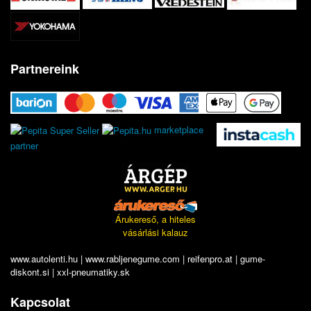
Partnereink
marketplace
partner
Árukereső, a hiteles
vásárlási kalauz
www.autolenti.hu
|
www.rabljenegume.com
|
reifenpro.at
|
gume-
diskont.si
|
xxl-pneumatiky.sk
Kapcsolat