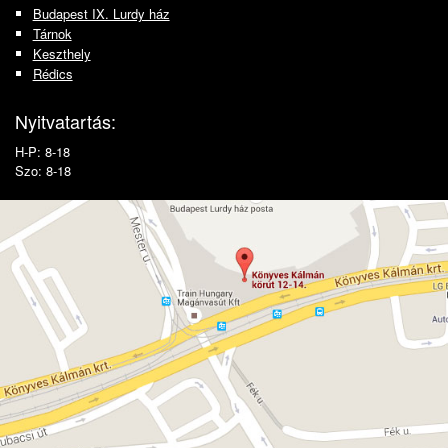
Budapest IX. Lurdy ház
Tárnok
Keszthely
Rédics
Nyitvatartás:
H-P: 8-18
Szo: 8-18