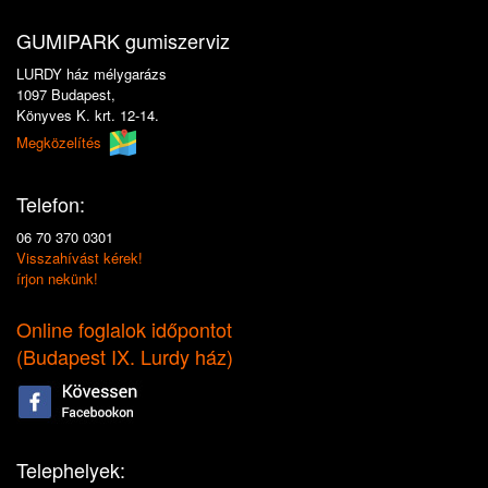
GUMIPARK gumiszerviz
LURDY ház mélygarázs
1097 Budapest,
Könyves K. krt. 12-14.
Megközelítés
Telefon:
06 70 370 0301
Visszahívást kérek!
írjon nekünk!
Online foglalok időpontot
(
Budapest IX. Lurdy ház
)
Telephelyek: