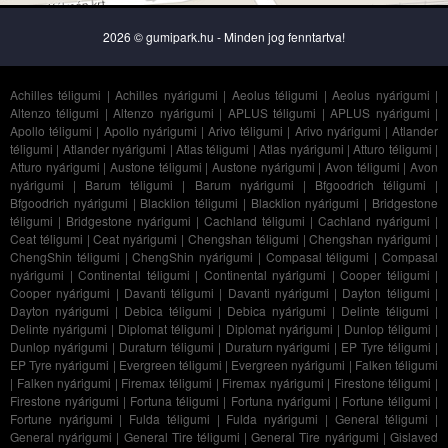
2026 © gumipark.hu - Minden jog fenntartva!
Achilles téligumi
|
Achilles nyárigumi
|
Aeolus téligumi
|
Aeolus nyárigumi
|
Altenzo téligumi
|
Altenzo nyárigumi
|
APLUS téligumi
|
APLUS nyárigumi
|
Apollo téligumi
|
Apollo nyárigumi
|
Arivo téligumi
|
Arivo nyárigumi
|
Atlander
téligumi
|
Atlander nyárigumi
|
Atlas téligumi
|
Atlas nyárigumi
|
Atturo téligumi
|
Atturo nyárigumi
|
Austone téligumi
|
Austone nyárigumi
|
Avon téligumi
|
Avon
nyárigumi
|
Barum téligumi
|
Barum nyárigumi
|
Bfgoodrich téligumi
|
Bfgoodrich nyárigumi
|
Blacklion téligumi
|
Blacklion nyárigumi
|
Bridgestone
téligumi
|
Bridgestone nyárigumi
|
Cachland téligumi
|
Cachland nyárigumi
|
Ceat téligumi
|
Ceat nyárigumi
|
Chengshan téligumi
|
Chengshan nyárigumi
|
ChengShin téligumi
|
ChengShin nyárigumi
|
Compasal téligumi
|
Compasal
nyárigumi
|
Continental téligumi
|
Continental nyárigumi
|
Cooper téligumi
|
Cooper nyárigumi
|
Davanti téligumi
|
Davanti nyárigumi
|
Dayton téligumi
|
Dayton nyárigumi
|
Debica téligumi
|
Debica nyárigumi
|
Delinte téligumi
|
Delinte nyárigumi
|
Diplomat téligumi
|
Diplomat nyárigumi
|
Dunlop téligumi
|
Dunlop nyárigumi
|
Duraturn téligumi
|
Duraturn nyárigumi
|
EP Tyre téligumi
|
EP Tyre nyárigumi
|
Evergreen téligumi
|
Evergreen nyárigumi
|
Falken téligumi
|
Falken nyárigumi
|
Firemax téligumi
|
Firemax nyárigumi
|
Firestone téligumi
|
Firestone nyárigumi
|
Fortuna téligumi
|
Fortuna nyárigumi
|
Fortune téligumi
|
Fortune nyárigumi
|
Fulda téligumi
|
Fulda nyárigumi
|
General téligumi
|
General nyárigumi
|
General Tire téligumi
|
General Tire nyárigumi
|
Gislaved