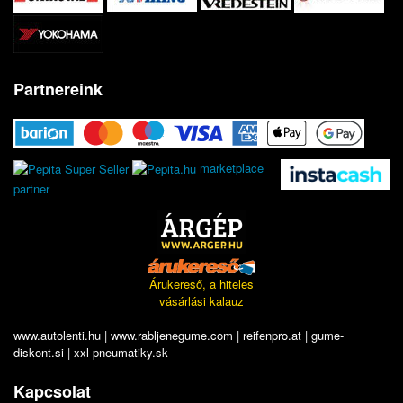
Partnereink
marketplace
partner
Árukereső, a hiteles
vásárlási kalauz
www.autolenti.hu
|
www.rabljenegume.com
|
reifenpro.at
|
gume-
diskont.si
|
xxl-pneumatiky.sk
Kapcsolat