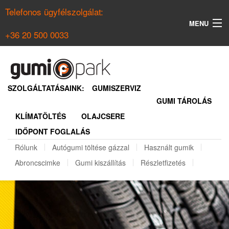
Telefonos ügyfélszolgálat:
MENU
+36 20 500 0033
KERESÉS
NYÁRI GUMI KERESŐ
SZOLGÁLTATÁSAINK:
GUMISZERVIZ
GUMI TÁROLÁS
TÉLI GUMI KERESŐ
KLÍMATÖLTÉS
OLAJCSERE
BELÉPÉS
IDŐPONT FOGLALÁS
REGISZTRÁCIÓ
Rólunk
Autógumi töltése gázzal
Használt gumik
Abroncscimke
Gumi kiszállítás
Részletfizetés