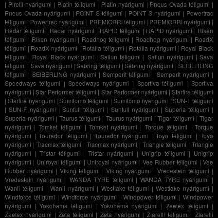
|
Pirelli nyárigumi
|
Platin téligumi
|
Platin nyárigumi
|
Pneus Ovada téligumi
|
Pneus Ovada nyárigumi
|
POINT S téligumi
|
POINT S nyárigumi
|
Powertrac
téligumi
|
Powertrac nyárigumi
|
PREMIORRI téligumi
|
PREMIORRI nyárigumi
|
Radar téligumi
|
Radar nyárigumi
|
RAPID téligumi
|
RAPID nyárigumi
|
Riken
téligumi
|
Riken nyárigumi
|
Roadhog téligumi
|
Roadhog nyárigumi
|
RoadX
téligumi
|
RoadX nyárigumi
|
Rotalla téligumi
|
Rotalla nyárigumi
|
Royal Black
téligumi
|
Royal Black nyárigumi
|
Sailun téligumi
|
Sailun nyárigumi
|
Sava
téligumi
|
Sava nyárigumi
|
Sebring téligumi
|
Sebring nyárigumi
|
SEIBERLING
téligumi
|
SEIBERLING nyárigumi
|
Semperit téligumi
|
Semperit nyárigumi
|
Speedways téligumi
|
Speedways nyárigumi
|
Sportiva téligumi
|
Sportiva
nyárigumi
|
Star Performer téligumi
|
Star Performer nyárigumi
|
Starfire téligumi
|
Starfire nyárigumi
|
Sumitomo téligumi
|
Sumitomo nyárigumi
|
SUN-F téligumi
|
SUN-F nyárigumi
|
Sunfull téligumi
|
Sunfull nyárigumi
|
Superia téligumi
|
Superia nyárigumi
|
Taurus téligumi
|
Taurus nyárigumi
|
Tigar téligumi
|
Tigar
nyárigumi
|
Tomket téligumi
|
Tomket nyárigumi
|
Torque téligumi
|
Torque
nyárigumi
|
Tourador téligumi
|
Tourador nyárigumi
|
Toyo téligumi
|
Toyo
nyárigumi
|
Tracmax téligumi
|
Tracmax nyárigumi
|
Triangle téligumi
|
Triangle
nyárigumi
|
Tristar téligumi
|
Tristar nyárigumi
|
Unigrip téligumi
|
Unigrip
nyárigumi
|
Uniroyal téligumi
|
Uniroyal nyárigumi
|
Vee Rubber téligumi
|
Vee
Rubber nyárigumi
|
Viking téligumi
|
Viking nyárigumi
|
Vredestein téligumi
|
Vredestein nyárigumi
|
WANDA TYRE téligumi
|
WANDA TYRE nyárigumi
|
Wanli téligumi
|
Wanli nyárigumi
|
Westlake téligumi
|
Westlake nyárigumi
|
Windforce téligumi
|
Windforce nyárigumi
|
Windpower téligumi
|
Windpower
nyárigumi
|
Yokohama téligumi
|
Yokohama nyárigumi
|
Zeetex téligumi
|
Zeetex nyárigumi
|
Zeta téligumi
|
Zeta nyárigumi
|
Ziarelli téligumi
|
Ziarelli