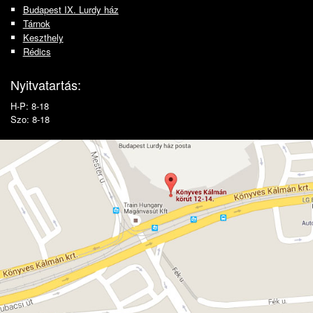
Budapest IX. Lurdy ház
Tárnok
Keszthely
Rédics
Nyitvatartás:
H-P: 8-18
Szo: 8-18