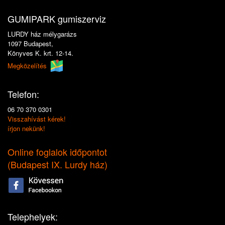
GUMIPARK gumiszerviz
LURDY ház mélygarázs
1097 Budapest,
Könyves K. krt. 12-14.
Megközelítés
Telefon:
06 70 370 0301
Visszahívást kérek!
írjon nekünk!
Online foglalok időpontot
(
Budapest IX. Lurdy ház
)
Telephelyek: