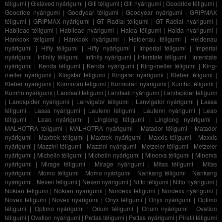
téligumi
|
Gislaved nyárigumi
|
Giti téligumi
|
Giti nyárigumi
|
Goodride téligumi
|
Goodride nyárigumi
|
Goodyear téligumi
|
Goodyear nyárigumi
|
GRIPMAX
téligumi
|
GRIPMAX nyárigumi
|
GT Radial téligumi
|
GT Radial nyárigumi
|
Habilead téligumi
|
Habilead nyárigumi
|
Haida téligumi
|
Haida nyárigumi
|
Hankook téligumi
|
Hankook nyárigumi
|
Heidenau téligumi
|
Heidenau
nyárigumi
|
Hifly téligumi
|
Hifly nyárigumi
|
Imperial téligumi
|
Imperial
nyárigumi
|
Infinity téligumi
|
Infinity nyárigumi
|
Interstate téligumi
|
Interstate
nyárigumi
|
Kenda téligumi
|
Kenda nyárigumi
|
King-meiler téligumi
|
King-
meiler nyárigumi
|
Kingstar téligumi
|
Kingstar nyárigumi
|
Kleber téligumi
|
Kleber nyárigumi
|
Kormoran téligumi
|
Kormoran nyárigumi
|
Kumho téligumi
|
Kumho nyárigumi
|
Landsail téligumi
|
Landsail nyárigumi
|
Landspider téligumi
|
Landspider nyárigumi
|
Lanvigator téligumi
|
Lanvigator nyárigumi
|
Lassa
téligumi
|
Lassa nyárigumi
|
Laufenn téligumi
|
Laufenn nyárigumi
|
Leao
téligumi
|
Leao nyárigumi
|
Linglong téligumi
|
Linglong nyárigumi
|
MALHOTRA téligumi
|
MALHOTRA nyárigumi
|
Matador téligumi
|
Matador
nyárigumi
|
Maxtrek téligumi
|
Maxtrek nyárigumi
|
Maxxis téligumi
|
Maxxis
nyárigumi
|
Mazzini téligumi
|
Mazzini nyárigumi
|
Metzeler téligumi
|
Metzeler
nyárigumi
|
Michelin téligumi
|
Michelin nyárigumi
|
Minerva téligumi
|
Minerva
nyárigumi
|
Mirage téligumi
|
Mirage nyárigumi
|
Mitas téligumi
|
Mitas
nyárigumi
|
Momo téligumi
|
Momo nyárigumi
|
Nankang téligumi
|
Nankang
nyárigumi
|
Nexen téligumi
|
Nexen nyárigumi
|
Nitto téligumi
|
Nitto nyárigumi
|
Nokian téligumi
|
Nokian nyárigumi
|
Nordexx téligumi
|
Nordexx nyárigumi
|
Novex téligumi
|
Novex nyárigumi
|
Onyx téligumi
|
Onyx nyárigumi
|
Optimo
téligumi
|
Optimo nyárigumi
|
Orium téligumi
|
Orium nyárigumi
|
Ovation
téligumi
|
Ovation nyárigumi
|
Petlas téligumi
|
Petlas nyárigumi
|
Pirelli téligumi