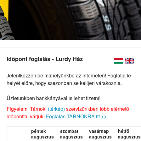
Időpont foglalás - Lurdy Ház
Jelentkezzen be műhelyünkbe az interneten! Foglalja le
helyét előre, hogy szezonban se kelljen várakoznia.
Üzletünkben bankkártyával is lehet fizetni!
Figyelem! Tárnoki
(térkép)
szervizünkben több elérhető
időponttal várjuk!
Foglalás TÁRNOKRA itt >>
péntek
szombat
vasárnap
hétfő
augusztus
augusztus
augusztus
augusztus